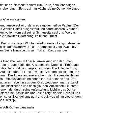
brief uns auffordert: "Kommt zum Herrn, dem lebendigen
u dem lebendigen Stein; auf ihm wächst deine Gemeinde empor
em Altar zusammen.
nd ausgelegt wird; denn so sagt der heilige Paulus: "Der
s Wortes Gottes ausgestreut und nährt unseren Glauben,
em vollen Korn auf seiner Schauseite sagt uns: Wo das
e einwurzelt, dort bringt es reiche Frucht.
Kreuz. In einigen Wochen wird in seinen Längsbalken der
istie aufbewahrt wird. Die Tagernakeltür zeigt zwei Füße,
n. Seine Hingabe bis zum Tod am Kreuz war der
die Hingabe Jesu mit der Auferweckung von den Toten
höpfung, zum König des Alls gemacht. Durch die Erhöhung
en des Heils und des Sieges geworden. Die Auferweckung
 Auferstandene, ist den erwählten Zeugen erschienen. Die
aran: Der Auferstandene erscheint den Frauen, die ihn im
ch Emmaus und sie erkennen ihn, als er ihnen das Brot
 glaubt man habe ihn aus dem Grab weggenommen; er zeigt
die nicht sehen und doch glauben. Auf diesem Leuchter
denen, der durch seine Auferstehung Licht in das Dunkel
teht eine Plastik, die uns Jesus zeigt, der ein Herz für uns
ren seies Evangeliums geht uns auf, was wir im Lied singen:
ses Herz."[2]
m Volk Gottes ganz nahe