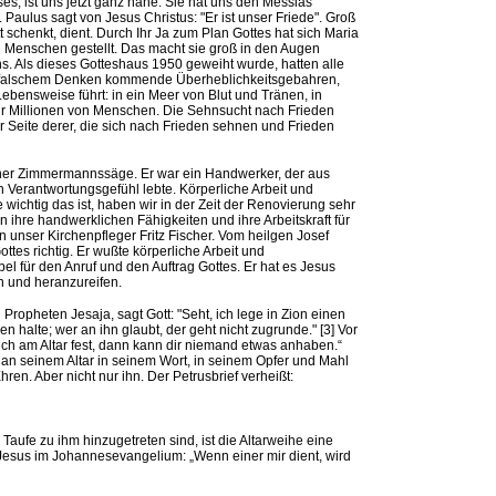
s, ist uns jetzt ganz nahe. Sie hat uns den Messias
 Paulus sagt von Jesus Christus: "Er ist unser Friede". Groß
 schenkt, dient. Durch Ihr Ja zum Plan Gottes hat sich Maria
 Menschen gestellt. Das macht sie groß in den Augen
s. Als dieses Gotteshaus 1950 geweiht wurde, hatten alle
s falschem Denken kommende Überheblichkeitsgebahren,
ensweise führt: in ein Meer von Blut und Tränen, in
ür Millionen von Menschen. Die Sehnsucht nach Frieden
r Seite derer, die sich nach Frieden sehnen und Frieden
einer Zimmermannssäge. Er war ein Handwerker, der aus
 Verantwortungsgefühl lebte. Körperliche Arbeit und
 wichtig das ist, haben wir in der Zeit der Renovierung sehr
 ihre handwerklichen Fähigkeiten und ihre Arbeitskraft für
n unser Kirchenpfleger Fritz Fischer. Vom heilgen Josef
ottes richtig. Er wußte körperliche Arbeit und
el für den Anruf und den Auftrag Gottes. Er hat es Jesus
n und heranzureifen.
 Propheten Jesaja, sagt Gott: "Seht, ich lege in Zion einen
n halte; wer an ihn glaubt, der geht nicht zugrunde." [3] Vor
dich am Altar fest, dann kann dir niemand etwas anhaben.“
r an seinem Altar in seinem Wort, in seinem Opfer und Mahl
hren. Aber nicht nur ihn. Der Petrusbrief verheißt:
 Taufe zu ihm hinzugetreten sind, ist die Altarweihe eine
t Jesus im Johannesevangelium: „Wenn einer mir dient, wird