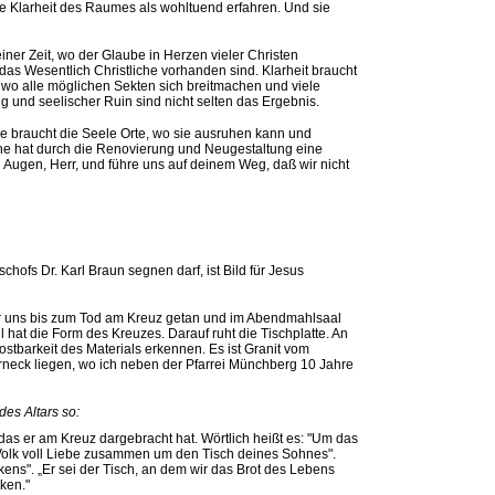
e Klarheit des Raumes als wohltuend erfahren. Und sie
iner Zeit, wo der Glaube in Herzen vieler Christen
das Wesentlich Christliche vorhanden sind. Klarheit braucht
t, wo alle möglichen Sekten sich breitmachen und viele
g und seelischer Ruin sind nicht selten das Ergebnis.
 braucht die Seele Orte, wo sie ausruhen kann und
irche hat durch die Renovierung und Neugestaltung eine
n Augen, Herr, und führe uns auf deinem Weg, daß wir nicht
schofs Dr. Karl Braun segnen darf, ist Bild für Jesus
für uns bis zum Tod am Kreuz getan und im Abendmahlsaal
 hat die Form des Kreuzes. Darauf ruht die Tischplatte. An
stbarkeit des Materials erkennen. Es ist Granit vom
rneck liegen, wo ich neben der Pfarrei Münchberg 10 Jahre
es Altars so:
 das er am Kreuz dargebracht hat. Wörtlich heißt es: "Um das
n Volk voll Liebe zusammen um den Tisch deines Sohnes".
kens". „Er sei der Tisch, an dem wir das Brot des Lebens
ken."