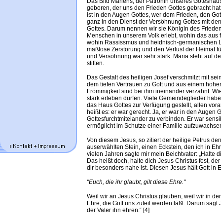
Das Bild Mariens, der Patronin unseres Goteshause
geboren, der uns den Frieden Gottes gebracht hat.
ist in den Augen Gottes, wer dem Frieden, den Gott
ganz in den Dienst der Versöhnung Gottes mit den
Gottes. Darum nennen wir sie Königin des Frieden
Menschen in unserem Volk erlebt, wohin das au
wohin Rassissmus und heidnisch-germanischen Leb
maßlose Zerstörung und den Verlust der Heimat f
und Versöhnung war sehr stark. Maria steht auf de
stiften.
Das Gestalt des heiligen Josef verschmilzt mit s
dem tiefen Vertrauen zu Gott und aus einem hohen
Frömmigkeit sind bei ihm ineinander verzahnt. Wie
stark erleben dürfen. Viele Gemeindeglieder haben
das Haus Gottes zur Verfügung gestellt, allen vora
heißt es: er war gerecht. Ja, er war in den Augen G
Gottesfurchtmiteiander zu verbinden. Er war sensib
ermöglicht im Schutze einer Familie aufzuwachse
Von diesem Jesus, so zitiert der heilige Petrus den
auserwählten Stein, einen Eckstein, den ich in Ehre
vielen Jahren sagte mir mein Beichtvater: „Halte 
Das heißt doch, halte dich Jesus Christus fest, de
dir besonders nahe ist. Diesen Jesus hält Gott in E
"Euch, die ihr glaubt, gilt diese Ehre."
Weil wir an Jesus Christus glauben, weil wir in der
Ehre, die Gott uns zuteil werden läßt. Darum sag
der Vater ihn ehren.“ [4]