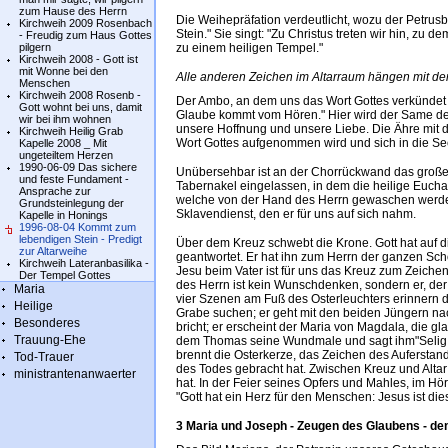
zum Hause des Herrn
Die Weihepräfation verdeutlicht, wozu der Petrus
Kirchweih 2009 Rosenbach
Stein." Sie singt: "Zu Christus treten wir hin, z
- Freudig zum Haus Gottes
pilgern
zu einem heiligen Tempel."
Kirchweih 2008 - Gott ist
mit Wonne bei den
Alle anderen Zeichen im Altarraum hängen mit d
Menschen
Kirchweih 2008 Rosenb -
Der Ambo, an dem uns das Wort Gottes verkündet u
Gott wohnt bei uns, damit
Glaube kommt vom Hören." Hier wird der Same de
wir bei ihm wohnen
unsere Hoffnung und unsere Liebe. Die Ähre mit d
Kirchweih Heilig Grab
Wort Gottes aufgenommen wird und sich in die Seel
Kapelle 2008 _ Mit
ungeteiltem Herzen
1990-06-09 Das sichere
Unübersehbar ist an der Chorrückwand das große 
und feste Fundament -
Tabernakel eingelassen, in dem die heilige Euchar
Ansprache zur
welche von der Hand des Herrn gewaschen werde
Grundsteinlegung der
Sklavendienst, den er für uns auf sich nahm.
Kapelle in Honings
1996-08-04 Kommt zum
lebendigen Stein - Predigt
Über dem Kreuz schwebt die Krone. Gott hat auf 
zur Altarweihe
geantwortet. Er hat ihn zum Herrn der ganzen Sc
Kirchweih Lateranbasilika -
Jesu beim Vater ist für uns das Kreuz zum Zeich
Der Tempel Gottes
des Herrn ist kein Wunschdenken, sondern er, der
Maria
vier Szenen am Fuß des Osterleuchters erinnern d
Heilige
Grabe suchen; er geht mit den beiden Jüngern na
Besonderes
bricht; er erscheint der Maria von Magdala, die
Trauung-Ehe
dem Thomas seine Wundmale und sagt ihm"Selig, 
brennt die Osterkerze, das Zeichen des Auferstan
Tod-Trauer
des Todes gebracht hat. Zwischen Kreuz und Altar s
ministrantenanwaerter
hat. In der Feier seines Opfers und Mahles, im Hö
"Gott hat ein Herz für den Menschen: Jesus ist die
3 Maria und Joseph - Zeugen des Glaubens - de