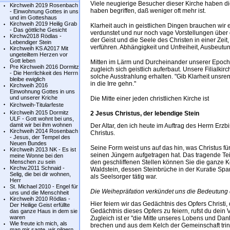
Viele neugierige Besucher dieser Kirche haben di
Kirchweih 2019 Rosenbach
haben begriffen, daß weniger oft mehr ist.
- Einwohnung Gottes in uns
und im Gotteshaus
Kirchweih 2019 Heilig Grab
Klarheit auch in geistlichen Dingen brauchen wir e
- Das göttliche Gesicht
verdunstet und nur noch vage Vorstellungen über 
Kirchw2018 Rödlas -
der Geist und die Seele des Christen in einer Zei
Lebendiger Stein
verführen. Abhängigkeit und Unfreiheit, Ausbeutun
Kirchweih KS A2017 Mit
ungeteiltem Herzen vor
Gott leben
Mitten im Lärm und Durcheinander unserer Epoche
Pre Kirchweih 2016 Dormitz
zugleich sich geistlich auferbaut. Unsere Filialk
- Die Herrlichkeit des Herrn
solche Ausstrahlung erhalten. "Gib Klarheit unsre
bleibe ewiglich
in die Irre gehn."
Kirchweih 2016
Einwohnung Gottes in uns
und unserer Kriche
Die Mitte einer jeden christlichen Kirche ist
Kirchweih-Titularfeste
Kirchweih 2015 Dormitz
2 Jesus Christus, der lebendige Stein
ULF - Gott wohnt bei uns,
damit wir bei ihm wohnen
Der Altar, den ich heute im Auftrag des Herrn Erzbi
Kirchweih 2014 Rosenbach
Christus.
- Jesus, der Tempel des
Neuen Bundes
Seine Form weist uns auf das hin, was Christus 
Kirchweih 2013 NK - Es ist
seinen Jüngern aufgetragen hat. Das tragende Teil
meine Wonne bei den
Menschen zu sein
den geschliffenen Stellen können Sie die ganze Ko
Kirchw.2011 Schnaid -
Waldstein, dessen Steinbrüche in der Kuratie Spa
Selig, die bei dir wohnen,
als Seelsorger tätig war.
Herr
St. Michael 2010 - Engel für
Die Weihepräfation verkündet uns die Bedeutung d
uns und die Menschheit
Kirchweih 2010 Rödlas -
Hier feiern wir das Gedächtnis des Opfers Christi,
Der Heilige Geist erfüllte
Gedächtnis dieses Opfers zu feiern, rufst du dei
das ganze Haus in dem sie
waren
Zugleich ist er "die Mitte unseres Lobens und Dan
Wie freute ich mich, als
brechen und aus dem Kelch der Gemeinschaft trin
man mir sagte, wir pilgern