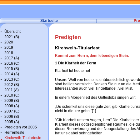
Startseite
|
Pre
Übersicht
Predigten
2021 (B)
2020
2019
Kirchweih-Titularfest
2018
Kommt zum Herrn, dem lebendigen Stein.
2017 (A)
1 Die Klarheit der Form
2016 (C)
2015 (B)
Klarheit tut heute not
2014 (A)
2013 (C)
Unsere Welt von heute ist unübersichtlich geworde
sind heillos vermischt. Denken Sie nur an die Med
2012 (B)
Interessanten auch viel Tingeltangel, viel Mist.
2011 (A)
2010 (C)
In einem Morgenlied des Gotteslobs singen wir:
2009 (B)
2008 (A)
„Du schenkst uns diese gute Zeit; gib Klarheit un
nicht in die Irre gehn.“[1]
2007 (C)
2006 (B)
"Gib Klarheit unsren Augen, Herr" Die Klarheit de
2005 (A)
Klarheit dieses gottesdienstlichen Raumes, die dur
Predigten vor 2005
dieser Renovierung und der Neugestaltung des Al
Herrenfeste
hat uns dabei sehr geholfen.
Kirchweih-Titularfeste