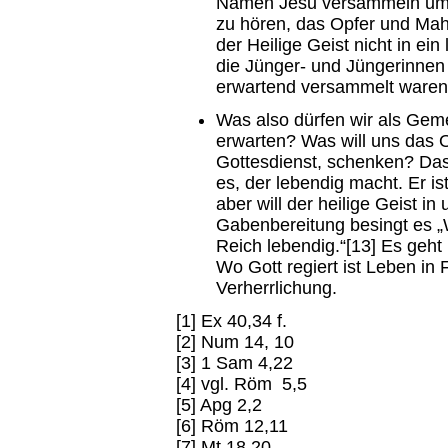
Namen Jesu versammeln um G
zu hören, das Opfer und Mah
der Heilige Geist nicht in ei
die Jünger- und Jüngerinnen
erwartend versammelt waren
Was also dürfen wir als Gem
erwarten? Was will uns das O
Gottesdienst, schenken? Dass 
es, der lebendig macht. Er i
aber will der heilige Geist i
Gabenbereitung besingt es „W
Reich lebendig.“[13] Es geht
Wo Gott regiert ist Leben in 
Verherrlichung.
[1] Ex 40,34 f.
[2] Num 14, 10
[3] 1 Sam 4,22
[4] vgl. Röm 5,5
[5] Apg 2,2
[6] Röm 12,11
[7] Mt 18,20