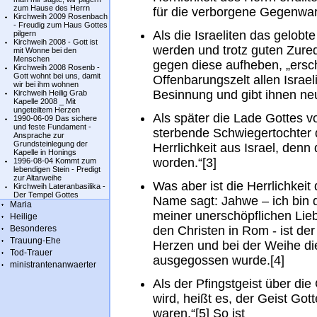
zum Hause des Herrn
für die verborgene Gegenwar
Kirchweih 2009 Rosenbach
- Freudig zum Haus Gottes
Als die Israeliten das gelob
pilgern
Kirchweih 2008 - Gott ist
werden und trotz guten Zure
mit Wonne bei den
Menschen
gegen diese aufheben, „ersch
Kirchweih 2008 Rosenb -
Gott wohnt bei uns, damit
Offenbarungszelt allen Israeli
wir bei ihm wohnen
Besinnung und gibt ihnen ne
Kirchweih Heilig Grab
Kapelle 2008 _ Mit
ungeteiltem Herzen
Als später die Lade Gottes vo
1990-06-09 Das sichere
und feste Fundament -
sterbende Schwiegertochter de
Ansprache zur
Grundsteinlegung der
Herrlichkeit aus Israel, denn
Kapelle in Honings
worden.“[3]
1996-08-04 Kommt zum
lebendigen Stein - Predigt
zur Altarweihe
Was aber ist die Herrlichkeit
Kirchweih Lateranbasilika -
Der Tempel Gottes
Name sagt: Jahwe – ich bin d
Maria
meiner unerschöpflichen Lie
Heilige
Besonderes
den Christen in Rom - ist der
Trauung-Ehe
Herzen und bei der Weihe di
Tod-Trauer
ausgegossen wurde.[4]
ministrantenanwaerter
Als der Pfingstgeist über d
wird, heißt es, der Geist Got
waren.“[5] So ist