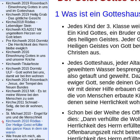
Kirchweih 2019 Rosenbach
- Einwohnung Gottes in uns
und im Gotteshaus
1 Was ist ein Gotteshau
Kirchweih 2019 Heilig Grab
- Das göttliche Gesicht
Kirchw2018 Rödlas -
Jedes Kind der 3. Klasse wei
Lebendiger Stein
Kirchweih KS A2017 Mit
Ein Kind Gottes, ein Bruder 
ungeteiltem Herzen vor
Gott leben
des heiligen Geistes. Jeder 
Pre Kirchweih 2016 Dormitz
- Die Herrlichkeit des Herrn
Heiligen Geistes von Gott b
bleibe ewiglich
Christen aus.
Kirchweih 2016
Einwohnung Gottes in uns
und unserer Kriche
Jedes Gotteshaus, jeder Alta
Kirchweih-Titularfeste
geweihtem Wasser besprengt 
Kirchweih 2015 Dormitz
ULF - Gott wohnt bei uns,
also getauft und geweiht. Daz
damit wir bei ihm wohnen
Kirchweih 2014 Rosenbach
ewiger Gott, sende deinen G
- Jesus, der Tempel des
Neuen Bundes
wir mit deiner Hilfe erbauen 
Kirchweih 2013 NK - Es ist
die von Menschen erbaute K
meine Wonne bei den
Menschen zu sein
denen seine Herrlichkeit woh
Kirchw.2011 Schnaid -
Selig, die bei dir wohnen,
Herr
Schon bei der Weihe des Of
St. Michael 2010 - Engel für
uns und die Menschheit
dies: „Dann verhüllte die Wo
Kirchweih 2010 Rödlas -
Herrlichkeit des Herrn erfül
Der Heilige Geist erfüllte
das ganze Haus in dem sie
Offenbarungszelt nicht betre
waren
Wie freute ich mich, als
Herrlichkeit des Herrn erfüllt
man mir sagte, wir pilgern