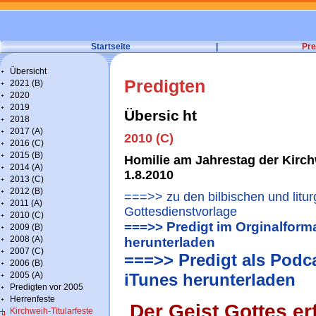
Startseite
|
Pre
Übersicht
Predigten
2021 (B)
2020
2019
Übersic
ht
2018
2017 (A)
2010 (C)
2016 (C)
2015 (B)
Homilie am Jahrestag der Kirch
2014 (A)
1.8.2010
2013 (C)
2012 (B)
===>> zu den bilbischen und litu
2011 (A)
Gottesdienstvorlage
2010 (C)
===>> Predigt im Orginalforma
2009 (B)
2008 (A)
herunterladen
2007 (C)
===>> Predigt als Podc
2006 (B)
2005 (A)
iTunes herunterladen
Predigten vor 2005
Herrenfeste
Der Geist Gottes er
Kirchweih-Titularfeste