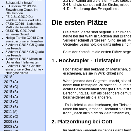
2.3 Der Kampf um die ersten Plätze spielt 
Schaut nicht hinauf
2.4 Und wie steht es mit der Kirche, mit d
6. Osterso.C2019 Die
4. Die Forderung des Evangeliums
Einwohnung Gottes im
Glaubenden
FZ-2.So.C2019 Der
verkläre Jesus klärt alles
Die ersten Plätze
07.So.C2019 - Liebe ohne
Maß - die Feindesliebe
05.SONN.C2019 Auf
Die ersten Plätze sind begehrt. Darum geht
sicherem Grund
heute bei der Wahl in Sachsen und Brand
Heilige Familie C2018 Gott
Verlierer schnell vergessen. Sind sie al
zuerst in unseren Familien
Gegenteil Jesus holt, die ganz unten sind 
3.Advent C2018 GB Quelle
der Freude
3.Advent C2018 GB Quelle
Beim der Kampf um die ersten Plätze beg
der Freude
1.Advent.C2018 Mitten im
1 . Hochstapler - Tiefstapler
Unheil das Heilerwarten
2.Advent C2018 Gott tritt
Hochstapler sind bekanntlich Menschen, di
ein in unsere Geschichte -
Heilsgeschichte
erscheinen, als sie in Wirklichkeit sind.
2018
Wenn jemand das Gegenteil macht, also sich 
2017 (A)
nennt man tiefstaplen. Zu solchen Leuten 
2016 (C)
echter Bescheidenheit oder gar Demut ist der
2015 (B)
Berechnung, z.B. um als besonders demüt
2014 (A)
bescheidener als die anderen.
2013 (C)
Es ist leicht zu durchschauen, der Tiefstap
2012 (B)
unten hin hoch, tarnt den Hochmut als Demu
2011 (A)
Kopf: „Mach dich nicht so klein," mahnt es, "
2010 (C)
2. Platzordnung bei Gott
2009 (B)
2008 (A)
Im heutigen Evangelium geht es ganz best