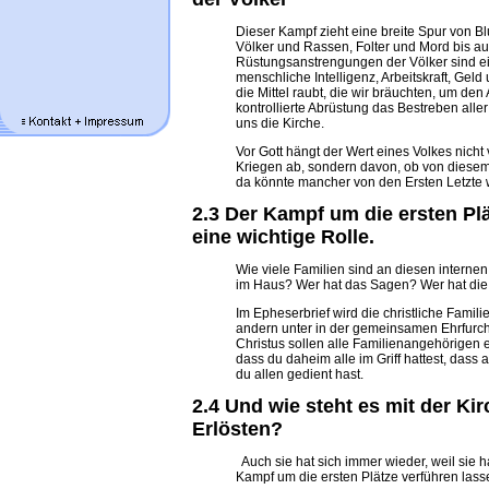
Dieser Kampf zieht eine breite Spur von B
Völker und Rassen, Folter und Mord bis au
Rüstungsanstrengungen der Völker sind ei
menschliche Intelligenz, Arbeitskraft, Geld
die Mittel raubt, die wir bräuchten, um 
kontrollierte Abrüstung das Bestreben aller
uns die Kirche.
Vor Gott hängt der Wert eines Volkes nicht
Kriegen ab, sondern davon, ob von diesem 
da könnte mancher von den Ersten Letzte
2.3 Der Kampf um die ersten Plä
eine wichtige Rolle.
Wie viele Familien sind an diesen interne
im Haus? Wer hat das Sagen? Wer hat die
Im Epheserbrief wird die christliche Fami
andern unter in der gemeinsamen Ehrfurcht
Christus sollen alle Familienangehörigen 
dass du daheim alle im Griff hattest, dass
du allen gedient hast.
2.4 Und wie steht es mit der Ki
Erlösten?
Auch sie hat sich immer wieder, weil sie 
Kampf um die ersten Plätze verführen lass