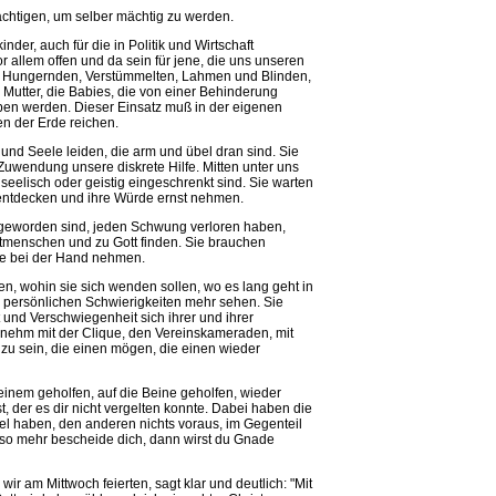
chtigen, um selber mächtig zu werden.
der, auch für die in Politik und Wirtschaft
 allem offen und da sein für jene, die uns unseren
n, Hungernden, Verstümmelten, Lahmen und Blinden,
Mutter, die Babies, die von einer Behinderung
ben werden. Dieser Einsatz muß in der eigenen
n der Erde reichen.
und Seele leiden, die arm und übel dran sind. Sie
uwendung unsere diskrete Hilfe. Mitten unter uns
 seelisch oder geistig eingeschrenkt sind. Sie warten
ti entdecken und ihre Würde ernst nehmen.
 geworden sind, jeden Schwung verloren haben,
itmenschen und zu Gott finden. Sie brauchen
ie bei der Hand nehmen.
sen, wohin sie sich wenden sollen, wo es lang geht in
 persönlichen Schwierigkeiten mehr sehen. Sie
 und Verschwiegenheit sich ihrer und ihrer
nehm mit der Clique, den Vereinskameraden, mit
u sein, die einen mögen, die einen wieder
einem geholfen, auf die Beine geholfen, wieder
der es dir nicht vergelten konnte. Dabei haben die
itel haben, den anderen nichts voraus, im Gegenteil
mso mehr bescheide dich, dann wirst du Gnade
ir am Mittwoch feierten, sagt klar und deutlich: "Mit