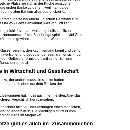
elche Plätze sie sich in der Kirche aussuchen.
 die ersten Bänke zu gehen, weil man da den
in den letzten Bänken alles überblicken kann.
 ersten Plätze bei einem jüdischen Gastmahl zum
es im Volk Gottes ankommt, was vor Gott zählt.
ngt nicht davon ab, welche gesellschaftliche
Spitzenmannschaft der Bundesliga spielt und viel Geld
ne Medaille gewinnt, oder bei der Wahl ein
Klassenvereins, den kaum jemand kennt und der für
t wertvoller und bedeutender sein, weil er sich noch
 den Gottesdienst mitfeiert, mit seiner Zeit und
Menschen einsetzt.
s in Wirtschaft und Gesellschaft
.
rt zu, der andere muss sie sich im harten
en nur nach oben auf dem Rücken der
ott bekommen hat, muss auch mehr leisten. Aber das
wächeren verächtlich herabzusehen.
 er schaut nicht auf das Vermögen eines Menschen,
rdnung anders aus: "Die Mächtigen stürzt er vom
 singt Maria im Magnifikat.
lätze gibt es auch im Zusammenleben