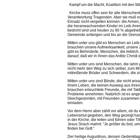
Kampf um die Macht, Koalition mit den Mä
Kirche muss offen sein für alle Menschenkin
Verantwortung Tragenden. Aber sie muß vor
Einsatz nicht vergelten können: die Arme
die heranwachsenden Kinder im Leib ihrer 
bedroht sind und heuten zu 90 % abgetrie
Gemeinde anfangen und bis an die Grenze
Mitten unter uns gibt es Menschen an Leib 
brauchen unsere Aufmerksamkeit, unsere Z
gibt es Behinderte, Menschen, die leiblich,
darauf, daß wir in ihnen das Antlitz Chris
Mitten unter uns sind Menschen, die lahm
nicht mehr den Weg zu sich selber, zum M
mitreißende Brüder und Schwestern, die s
Mitten unter uns sind Blinde, die nicht wis
ihrem Leben, die keinen Ausweg aus ihren
brauchen erleuchtete Freunde, die mit Takt
Probleme annehmen. Natürlich ist es ange
Gleichgesinnten, mit Freunden zusammen z
einladen.
Vor dem Herrn aber zählt vor allem, ob du 
Lebensmut gegeben, den Weg gezeigt hast, 
in der Kirche, die leiten und führen oder T
Jesus Sirach mahnt: "Je größer du bist, u
finden bei Gott.“
Der heilige Augustinus, dessen Gedenktag w