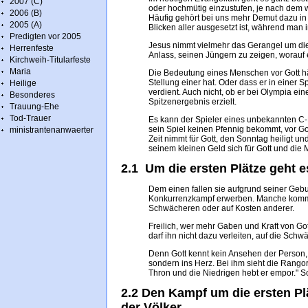
2007 (C)
oder hochmütig einzustufen, je nach dem w
2006 (B)
Häufig gehört bei uns mehr Demut dazu in
2005 (A)
Blicken aller ausgesetzt ist, während man 
Predigten vor 2005
Jesus nimmt vielmehr das Gerangel um die
Herrenfeste
Anlass, seinen Jüngern zu zeigen, worauf 
Kirchweih-Titularfeste
Maria
Die Bedeutung eines Menschen vor Gott hä
Stellung einer hat. Oder dass er in einer 
Heilige
verdient. Auch nicht, ob er bei Olympia ei
Besonderes
Spitzenergebnis erzielt.
Trauung-Ehe
Tod-Trauer
Es kann der Spieler eines unbekannten C‑
sein Spiel keinen Pfennig bekommt, vor Got
ministrantenanwaerter
Zeit nimmt für Gott, den Sonntag heiligt und
seinem kleinen Geld sich für Gott und die 
2.1 Um die ersten Plätze geht e
Dem einen fallen sie aufgrund seiner Gebu
Konkurrenzkampf erwerben. Manche komm
Schwächeren oder auf Kosten anderer.
Freilich, wer mehr Gaben und Kraft von G
darf ihn nicht dazu verleiten, auf die Sch
Denn Gott kennt kein Ansehen der Person,
sondern ins Herz. Bei ihm sieht die Rango
Thron und die Niedrigen hebt er empor." So
2.2 Den Kampf um die ersten P
der Völker