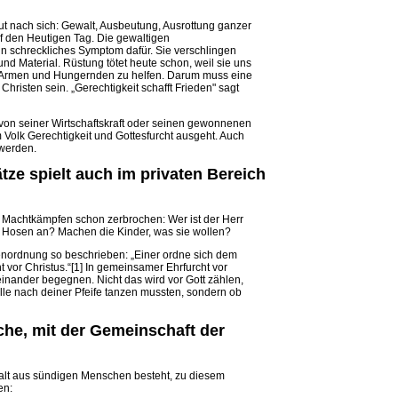
lut nach sich: Gewalt, Ausbeutung, Ausrottung ganzer
f den Heutigen Tag. Die gewaltigen
n schreckliches Symptom dafür. Sie verschlingen
 und Material. Rüstung tötet heute schon, weil sie uns
den Armen und Hungernden zu helfen. Darum muss eine
 Christen sein. „Gerechtigkeit schafft Frieden" sagt
 von seiner Wirtschafts­kraft oder seinen gewonnenen
Volk Gerechtigkeit und Gottesfurcht ausgeht. Auch
 werden.
tze spielt auch im privaten Bereich
n Machtkämpfen schon zerbrochen: Wer ist der Herr
 Hosen an? Machen die Kinder, was sie wollen?
lienordnung so beschrieben: „Einer ordne sich dem
 vor Christus.“[1] In gemeinsamer Ehrfurcht vor
einander begegnen. Nicht das wird vor Gott zählen,
 alle nach deiner Pfeife tanzen mussten, sondern ob
rche, mit der Gemeinschaft der
halt aus sündigen Menschen besteht, zu diesem
en: