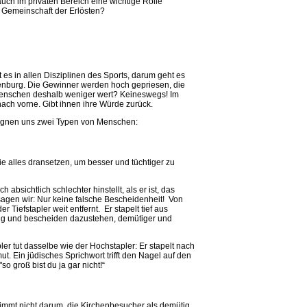
auch im privaten Bereich eine wichtige Rolle
er Gemeinschaft der Erlösten?
 es in allen Disziplinen des Sports, darum geht es
enburg. Die Gewinner werden hoch gepriesen, die
s Menschen deshalb weniger wert? Keineswegs! Im
nach vorne. Gibt ihnen ihre Würde zurück.
egnen uns zwei Typen von Menschen:
e alles dransetzen, um besser und tüchtiger zu
absichtlich schlechter hinstellt, als er ist, das
sagen wir: Nur keine falsche Bescheidenheit! Von
 Tiefstapler weit entfernt. Er stapelt tief aus
ig und bescheiden dazustehen, demütiger und
ler tut dasselbe wie der Hochstapler: Er stapelt nach
t. Ein jüdisches Sprichwort trifft den Nagel auf den
so groß bist du ja gar nicht!“
immt nicht darum, die Kirchenbesucher als demütig