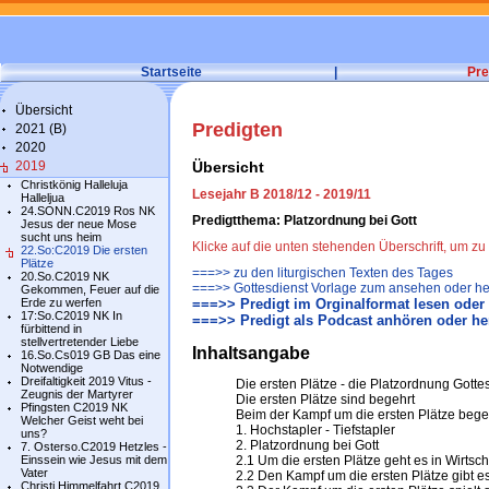
Startseite
|
Pre
Übersicht
Predigten
2021 (B)
2020
2019
Übersicht
Christkönig Halleluja
Lesejahr B 2018/12 - 2019/11
Halleljua
24.SONN.C2019 Ros NK
Predigtthema: Platzordnung bei Gott
Jesus der neue Mose
sucht uns heim
Klicke auf die unten stehenden Überschrift, um 
22.So:C2019 Die ersten
Plätze
===>> zu den liturgischen Texten des Tages
20.So.C2019 NK
===>> Gottesdienst Vorlage zum ansehen oder he
Gekommen, Feuer auf die
Erde zu werfen
===>> Predigt im Orginalformat lesen oder
17:So.C2019 NK In
===>> Predigt als Podcast anhören oder he
fürbittend in
stellvertretender Liebe
Inhaltsangabe
16.So.Cs019 GB Das eine
Notwendige
Dreifaltigkeit 2019 Vitus -
Die ersten Plätze - die Platzordnung Gotte
Zeugnis der Martyrer
Die ersten Plätze sind begehrt
Pfingsten C2019 NK
Beim der Kampf um die ersten Plätze beg
Welcher Geist weht bei
1. Hochstapler - Tiefstapler
uns?
2. Platzordnung bei Gott
7. Osterso.C2019 Hetzles -
Einssein wie Jesus mit dem
2.1 Um die ersten Plätze geht es in Wirtsch
Vater
2.2 Den Kampf um die ersten Plätze gibt
Christi Himmelfahrt C2019