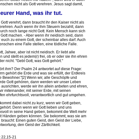
nschen nicht als Gott verehren. Jesus sagt damit,
 eurer Hand, was ihr tut.
Gott verehrt, dann braucht ihr den Kaiser nicht als
verehren. Auch wenn ihr ihm Steuern bezahlt, dann
adurch noch lange nicht Gott. Kein Mensch kann sich
u Gott machen. - Aber wenn ihr neidisch seid, dann
 euch zu einem Gott, der scheinbar alles darf. Auch
schen eine Falle stellen, eine tödliche Falle.
t, Jahwe, aber ist nicht neidisch. Er liebt alle
und stellt es jedem(r) frei, ob er oder sie ihn ehren
er nicht. "Gebt Gott, was Gott gehört."
rt ihm? Der Psalm 24 antwortet auf diese Frage:
n gehört die Erde und was sie erfüllt, der Erdkreis
e Bewohner."[2] Wenn wir, alle Geschöpfe und
rde Gott gehören, dann werden wir unser Leben
 ausrichten, werde wir ihn allein anbeten und ehren,
r miteinander, mit seiner Erde, mit seinen
en ehrfurchtsvoll, verantwortlich und gut umgehen.
 kommt dabei nicht zu kurz, wenn wir Gott geben,
gehört. Denn wenn wir Gott lieben und uns
nsvoll in seine Hand geben, bekommt die Welt mehr
mit Händen geben können. Sie bekommt, was sie am
 braucht: Einen guten Geist, den Geist der Liebe,
twortung, den Geist der Zärtlichkeit.
t 22,15-21