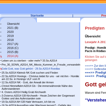
Startseite
|
Pre
Übersicht
Predigten
2021 (B)
2020
2019
Übersicht
2018
Lesejahr A 2013
2017 (A)
Predigt - Homili
2016 (C)
Pacis in Rödlas
2015 (B)
2014 (A)
Klicken Sie auf
gelangen
Leben um zu sterben - oder mehr? 33.So.A2014
Pre_30_SONN_A2014_NK_Missio_Kummer_in_Freude_verwandeln
===>> Zur den l
Gebt Gott, was Gott gehört - 29.So.A2014 Roedlas
===>> Gottesdie
===>> Predigt
25.So.A2014 Kleinsb NK Gott suchen und Finden
===>> Predigt
22.So.A2014 Honings - Christus leidet für uns - wir mit ihm - Homilie
am 22.So. in Honings ULF vom R
12.So.A2014 NK - Gott, der Anwalt der Armen
Gott ge
Christi Himmelfahrt A2014 Gb - Die immerwährende Nähe des
Auferstandenen
4. Osters.A2014 Heilig Grab Kirchweih
Warum sind Fer
3.Osterso.A2014 GB Kirchweih - Heute Zeichen der Gegenwart
Gottes und des Auferstanden sein
"Verstehe
19.So.A2014 AH GB Habt Vertrauen, ich bin es
16.So.A2014 Ausreißen oder Wachsen lassen? - Gefahr des