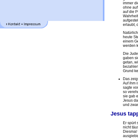
immer di
ohne auf
auf die P
Wahrheit
aufgestel
erlaubt,
Natürlic
heute Ste
einem Ge
werden 
Die Jude
gaben si
getan, w
bezahlen
Grund ke
Das zeig
Auf ihm 
sagte von
so verehr
sie gab 
Jesus da
und zwar
Jesus tapp
Er spürt 
nicht täu
Diesmal 
ausgiebig