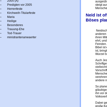
2005 (A)
ausgeübt
Predigten vor 2005
steigt a
Menschen
Herrenfeste
Kirchweih-Titularfeste
Neid ist 
Maria
Böses pla
Heilige
Besonderes
Trauung-Ehe
Neidisch
Tod-Trauer
anderen 
ministrantenanwaerter
ihren Mi
ehrt, un
Feinden.
Bibel ist
ist, brin
Wurzel b
Auch Jes
Schriftge
vielleich
Vorschri
Menschen
verehren
andere n
So planen
gläubige
ihn vor 
Volksver
Dabei geh
große Ko