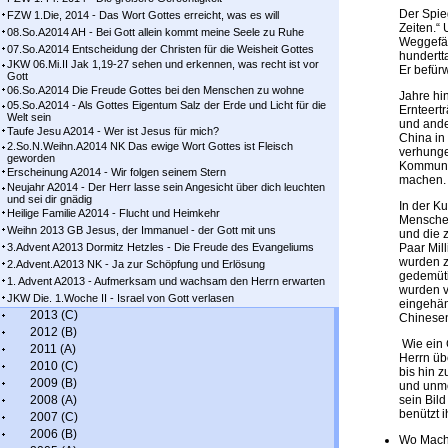
Der Spie
FZW 1.Die, 2014 - Das Wort Gottes erreicht, was es will
Zeiten.“
08.So.A2014 AH - Bei Gott allein kommt meine Seele zu Ruhe
Weggefäh
07.So.A2014 Entscheidung der Christen für die Weisheit Gottes
hundertt
JKW 06.Mi.II Jak 1,19-27 sehen und erkennen, was recht ist vor
Er befür
Gott
06.So.A2014 Die Freude Gottes bei den Menschen zu wohne
Jahre hi
05.So.A2014 - Als Gottes Eigentum Salz der Erde und Licht für die
Ernteert
Welt sein
und ande
Taufe Jesu A2014 - Wer ist Jesus für mich?
China in
2.So.N.Weihn.A2014 NK Das ewige Wort Gottes ist Fleisch
verhunger
geworden
Kommunis
Erscheinung A2014 - Wir folgen seinem Stern
machen.
Neujahr A2014 - Der Herr lasse sein Angesicht über dich leuchten
und sei dir gnädig
In der Ku
Heilige Familie A2014 - Flucht und Heimkehr
Menschen
Weihn 2013 GB Jesus, der Immanuel - der Gott mit uns
und die 
3.Advent A2013 Dormitz Hetzles - Die Freude des Evangeliums
Paar Mil
wurden z
2.Advent.A2013 NK - Ja zur Schöpfung und Erlösung
gedemüti
1. Advent A2013 - Aufmerksam und wachsam den Herrn erwarten
wurden v
JKW Die. 1.Woche II - Israel von Gott verlasen
eingehämm
2013 (C)
Chinesen
2012 (B)
Wie ein 
2011 (A)
Herrn üb
2010 (C)
bis hin 
2009 (B)
und unme
2008 (A)
sein Bil
benützt 
2007 (C)
2006 (B)
Wo Macht