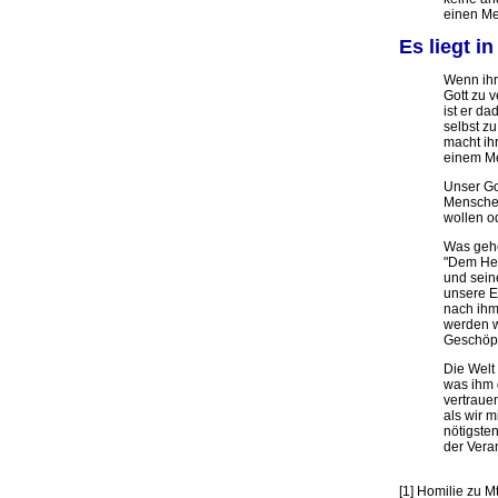
einen Me
Es liegt in
Wenn ihr 
Gott zu 
ist er d
selbst z
macht ihr
einem Men
Unser Got
Menschen 
wollen od
Was gehö
"Dem Herr
und sein
unsere E
nach ihm
werden wi
Geschöpf
Die Welt
was ihm 
vertraue
als wir 
nötigsten
der Veran
[1] Homilie zu M