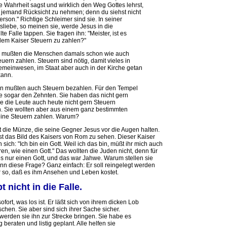
e Wahrheit sagst und wirklich den Weg Gottes lehrst,
 jemand Rücksicht zu nehmen; denn du siehst nicht
erson." Richtige Schleimer sind sie. In seiner
sliebe, so meinen sie, werde Jesus in die
lte Falle tappen. Sie fragen ihn: "Meister, ist es
 dem Kaiser Steuern zu zahlen?"
h mußten die Menschen damals schon wie auch
uern zahlen. Steuern sind nötig, damit vieles in
meinwesen, im Staat aber auch in der Kirche getan
kann.
n mußten auch Steuern bezahlen. Für den Tempel
e sogar den Zehnten. Sie haben das nicht gern
ie die Leute auch heute nicht gern Steuern
. Sie wollten aber aus einem ganz bestimmten
ine Steuern zahlen. Warum?
t die Münze, die seine Gegner Jesus vor die Augen halten.
ist das Bild des Kaisers von Rom zu sehen. Dieser Kaiser
 sich: "Ich bin ein Gott. Weil ich das bin, müßt ihr mich auch
en, wie einen Gott." Das wollten die Juden nicht, denn für
es nur einen Gott, und das war Jahwe. Warum stellen sie
nn diese Frage? Ganz einfach: Er soll reingelegt werden
 so, daß es ihm Ansehen und Leben kostet.
t nicht in die Falle.
sofort, was los ist. Er läßt sich von ihrem dicken Lob
schen. Sie aber sind sich ihrer Sache sicher.
werden sie ihn zur Strecke bringen. Sie habe es
 beraten und listig geplant. Alle helfen sie