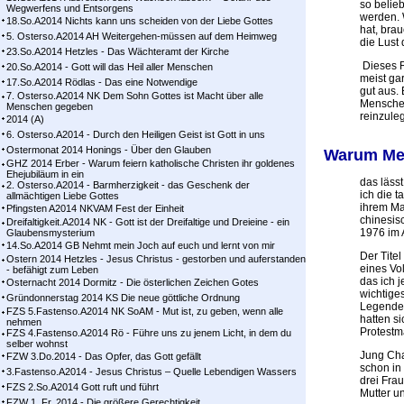
so belie
Wegwerfens und Entsorgens
werden. 
18.So.A2014 Nichts kann uns scheiden von der Liebe Gottes
hat, brau
5. Osterso.A2014 AH Weitergehen-müssen auf dem Heimweg
die Lust 
23.So.A2014 Hetzles - Das Wächteramt der Kirche
Dieses R
20.So.A2014 - Gott will das Heil aller Menschen
meist ga
17.So.A2014 Rödlas - Das eine Notwendige
gut aus.
7. Osterso.A2014 NK Dem Sohn Gottes ist Macht über alle
Menschen
Menschen gegeben
reinzule
2014 (A)
6. Osterso.A2014 - Durch den Heiligen Geist ist Gott in uns
Ostermonat 2014 Honings - Über den Glauben
Warum Men
GHZ 2014 Erber - Warum feiern katholische Christen ihr goldenes
Ehejubiläum in ein
das läss
2. Osterso.A2014 - Barmherzigkeit - das Geschenk der
ich die 
allmächtigen Liebe Gottes
ihrem Ma
Pfingsten A2014 NKVAM Fest der Einheit
chinesis
Dreifaltigkeit.A2014 NK - Gott ist der Dreifaltige und Dreieine - ein
1976 im 
Glaubensmysterium
14.So.A2014 GB Nehmt mein Joch auf euch und lernt von mir
Der Tite
Ostern 2014 Hetzles - Jesus Christus - gestorben und auferstanden
eines Vol
- befähigt zum Leben
das ich 
Osternacht 2014 Dormitz - Die österlichen Zeichen Gotes
wichtiges
Gründonnerstag 2014 KS Die neue göttliche Ordnung
Legende 
FZS 5.Fastenso.A2014 NK SoAM - Mut ist, zu geben, wenn alle
hatten s
nehmen
Protestm
FZS 4.Fastenso.A2014 Rö - Führe uns zu jenem Licht, in dem du
selber wohnst
Jung Cha
FZW 3.Do.2014 - Das Opfer, das Gott gefällt
schon in
3.Fastenso.A2014 - Jesus Christus – Quelle Lebendigen Wassers
drei Fra
FZS 2.So.A2014 Gott ruft und führt
Mutter u
FZW 1. Fr. 2014 - Die größere Gerechtigkeit