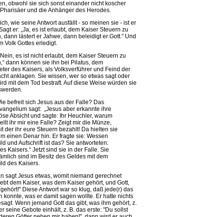
, obwohl sie sich sonst einander nicht koscher
e Pharisäer und die Anhänger des Herodes.
ch, wie seine Antwort ausfällt - so meinen sie - ist er
 Sagt er: „Ja, es ist erlaubt, dem Kaiser Steuern zu
 dann lästert er Jahwe, dann beleidigt er Gott." Und
im Volk Gottes erledigt.
„Nein, es ist nicht erlaubt, dem Kaiser Steuern zu
,“ dann können sie ihn bei Pilatus, dem
reter des Kaisers, als Volksverführer und Feind der
cht anklagen. Sie wissen, wer so etwas sagt oder
wird mit dem Tod bestraft. Auf diese Weise würden sie
swerden.
ie befreit sich Jesus aus der Falle? Das
vangelium sagt: „Jesus aber erkannte ihre
öse Absicht und sagte: Ihr Heuchler, warum
tellt ihr mir eine Falle? Zeigt mir die Münze,
it der ihr eure Steuern bezahlt! Da hielten sie
hm einen Denar hin. Er fragte sie: Wessen
ild und Aufschrift ist das? Sie antworteten:
es Kaisers.“ Jetzt sind sie in der Falle. Sie
ämlich sind im Besitz des Geldes mit dem
ild des Kaisers.
n sagt Jesus etwas, womit niemand gerechnet
Gebt dem Kaiser, was dem Kaiser gehört, und Gott,
gehört!" Diese Antwort war so klug, daß jede(r) das
 konnte, was er damit sagen wollte. Er hatte nichts
sagt. Wenn jemand Gott das gibt, was ihm gehört, z.
r seine Gebote einhält, z. B. das erste: "Du sollst
deren Götter neben mir haben!", dann wird er auch