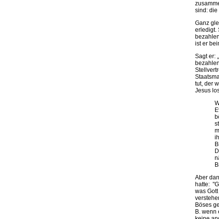
zusammen
sind: di
Ganz glei
erledigt.
bezahlen,
ist er be
Sagt er: 
bezahlen
Stellvert
Staatsma
tut, der 
Jesus lo
W
E
b
s
m
i
B
D
n
B
Aber dan
hatte: "
was Gott 
verstehen
Böses ge
B. wenn e
keine an