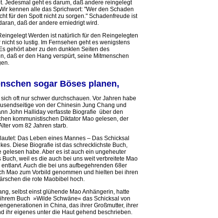
bt. Jedesmal geht es darum, daß andere reingelegt
Wir kennen alle das Sprichwort: "Wer den Schaden
cht für den Spott nicht zu sorgen." Schadenfreude ist
daran, daß der andere erniedrigt wird.
eingelegt Werden ist natürlich für den Reingelegten
r nicht so lustig. Im Fernsehen geht es wenigstens
 Es gehört aber zu den dunklen Seiten des
, daß er den Hang verspürt, seine Mitmenschen
gen.
schen sogar Böses planen,
t sich oft nur schwer durchschauen. Vor Jahren habe
tausendseitige von der Chinesin Jung Chang und
nn John Halliday verfasste Biografie über den
chen kommunistischen Diktator Mao gelesen, der
Alter vom 82 Jahren starb.
l lautet: Das Leben eines Mannes – Das Schicksal
kes. Diese Biografie ist das schrecklichste Buch,
je gelesen habe. Aber es ist auch ein ungeheuter
 Buch, weil es die auch bei uns weit verbreitete Mao
entlarvt. Auch die bei uns aufbegehrenden 68er
ich Mao zum Vorbild genommen und hielten bei ihren
ärschen die rote Maobibel hoch.
ng, selbst einst glühende Mao Anhängerin, hatte
 ihrem Buch »Wilde Schwäne« das Schicksal von
uengenerationen in China, das ihrer Großmutter, ihrer
nd ihr eigenes unter die Haut gehend beschrieben.