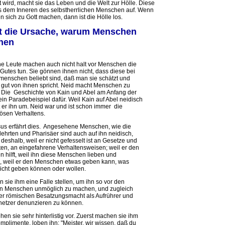
 wird, macht sie das Leben und die Welt zur Hölle. Diese
us dem Inneren des selbstherrlichen Menschen auf. Wenn
 sich zu Gott machen, dann ist die Hölle los.
oft die Ursache, warum Menschen
nen
e Leute machen auch nicht halt vor Menschen die
Gutes tun. Sie gönnen ihnen nicht, dass diese bei
tmenschen beliebt sind, daß man sie schätzt und
d gut von ihnen spricht. Neid macht Menschen zu
 Die Geschichte von Kain und Abel am Anfang der
 ein Paradebeispiel dafür. Weil Kain auf Abel neidisch
gt er ihn um. Neid war und ist schon immer die
ösen Verhaltens.
us erfährt dies. Angesehene Menschen, wie die
lehrten und Pharisäer sind auch auf ihn neidisch,
t deshalb, weil er nicht gefesselt ist an Gesetze und
ften, an eingefahrene Verhaltensweisen; weil er den
 hilft, weil ihn diese Menschen lieben und
, weil er den Menschen etwas geben kann, was
icht geben können oder wollen.
 sie ihm eine Falle stellen, um ihn so vor den
n Menschen unmöglich zu machen, und zugleich
der römischen Besatzungsmacht als Aufrührer und
hetzer denunzieren zu können.
en sie sehr hinterlistig vor. Zuerst machen sie ihm
mplimente, loben ihn: "Meister, wir wissen, daß du