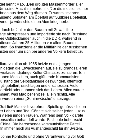
gel nennt Mao. „Den größten Massenmörder aller
 Um seine Macht zu mehren ließ er die meisten seiner
rten aus dem Weg räumen. Er war mit mehren
ausend Soldaten am Überfall auf Südkorea beteiligt.
wortet, ja wünschte einen Atomkrieg herbei.
ndurch befahl er den Bauern mit Gewalt ihre
räge abzupressen und importierte sie nach Russland
re Ostblockländer, auch in die DDR, während in
 diesen Jahren 25 Millionen vor allem Bauern
ten. So finanzierte er die Militärhilfe der russischen
ten oder um sich bei anderen Völkern beliebt zu
lturrevolution ab 1965 hetzte er die jungen
 gegen die Erwachsenen auf, sie zu drangsalieren
zweitausendjährige Kultur Chinas zu zerstören. Ein
lionen Menschen, auch glühende Kommunisten
u ständiger Selbstanklage gezwungen, öffentlich
gt, gefoltert, erschlagen und erschossen. Viele
errückt oder nahmen sich das Leben. Allen wurde
ert, was Mao befiehlt sei allein richtig. Alle
 wurden einer „Gehirnwäsche“ unterzogen.
Gott ließ Mao sich verehren. Spielte genüsslich den
er Leben und Tod. Gönnte sich selber jeden Luxus
zu vielen jungen Frauen. Während sein Volk darbte
nschlich behandelt wurde. Bis heute beherrscht
d China. Die herrschende kommunistische Partei
ihn immer noch als Aushängeschild für ihr System.
 ohne Kontrolle und ohne Verantwortung vor Gott