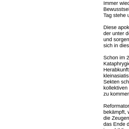
Immer wiede
Bewusstsei
Tag stehe u
Diese apok
der unter 
und sorgen
sich in die
Schon im 2
Kataphrygi
Herabkunft
kleinasiat
Sekten schi
kollektiven
zu kommen
Reformator
bekämpft, w
die Zeugen
das Ende d