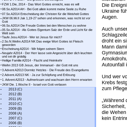
Die Ereigni
FZW 1.Die, 2014 - Das Wort Gottes erreicht, was es will
08.So.A2014 AH - Bei Gott allein kommt meine Seele zu Ruhe
Ukraine füh
07.So.A2014 Entscheidung der Christen für die Weisheit Gottes
Augen.
JKW 06.Mi.II Jak 1,19-27 sehen und erkennen, was recht ist vor
Gott
06.So.A2014 Die Freude Gottes bei den Menschen zu wohne
Auch unser
05.So.A2014 - Als Gottes Eigentum Salz der Erde und Licht für die
Welt sein
Schlagzeil
Taufe Jesu A2014 - Wer ist Jesus für mich?
droht ein 
2.So.N.Weihn.A2014 NK Das ewige Wort Gottes ist Fleisch
geworden
Mann damit 
Erscheinung A2014 - Wir folgen seinem Stern
Gymnasium
Neujahr A2014 - Der Herr lasse sein Angesicht über dich leuchten
und sei dir gnädig
Amokdrohun
Heilige Familie A2014 - Flucht und Heimkehr
Autounfall 
Weihn 2013 GB Jesus, der Immanuel - der Gott mit uns
3.Advent A2013 Dormitz Hetzles - Die Freude des Evangeliums
2.Advent.A2013 NK - Ja zur Schöpfung und Erlösung
Und wer vo
1. Advent A2013 - Aufmerksam und wachsam den Herrn erwarten
Krebs festg
JKW Die. 1.Woche II - Israel von Gott verlasen
zum Pflegef
2013 (C)
2012 (B)
2011 (A)
„Während d
2010 (C)
Sicherheit,
2009 (B)
die Wehen 
2008 (A)
kein Entrin
2007 (C)
2006 (B)