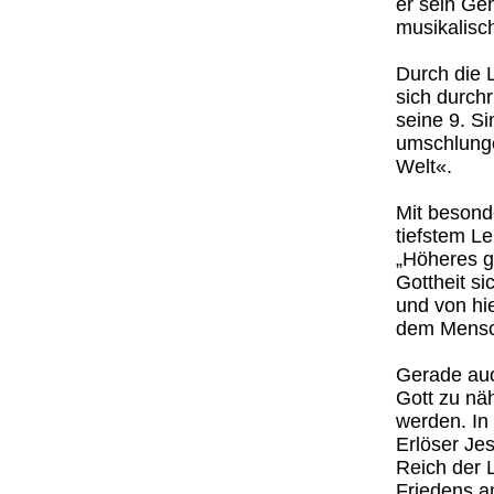
er sein Ge
musikalisc
Durch die 
sich durchr
seine 9. Si
umschlunge
Welt«.
Mit besonde
tiefstem L
„Höheres gi
Gottheit s
und von hie
dem Mensch
Gerade auch
Gott zu nä
werden. In
Erlöser Je
Reich der 
Friedens a