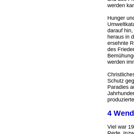
werden ka
Hunger und
Umweltkat
darauf hin
heraus in 
ersehnte R
des Friede
Bemühungen
werden imm
Christliche
Schutz geg
Paradies a
Jahrhundert
produzierte
4 Wend
Viel war 1
Rede. Inzw