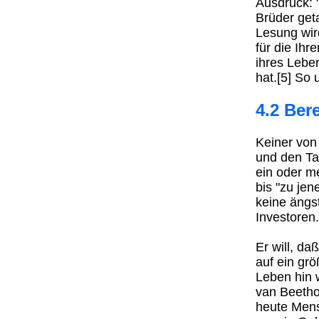
Ausdruck: 
Brüder geta
Lesung wir
für die Ihr
ihres Lebe
hat.[5] So
4.2 Bere
Keiner von
und den Ta
ein oder m
bis "zu jen
keine ängs
Investoren.
Er will, d
auf ein grö
Leben hin 
van Beetho
heute Mens