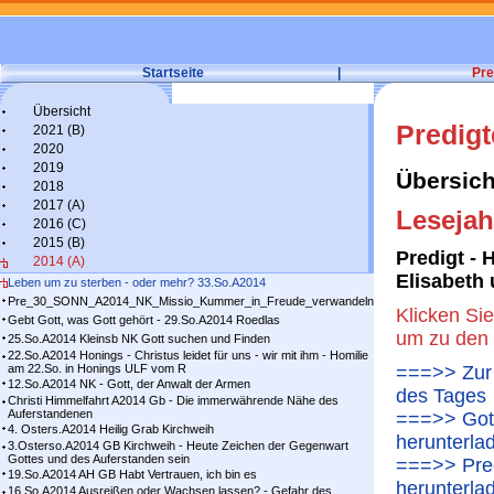
Startseite
|
Pre
Übersicht
Predig
2021 (B)
2020
2019
Übersich
2018
2017 (A)
Lesejah
2016 (C)
2015 (B)
Predigt - 
2014 (A)
Elisabeth 
Leben um zu sterben - oder mehr? 33.So.A2014
Pre_30_SONN_A2014_NK_Missio_Kummer_in_Freude_verwandeln
Klicken Sie
Gebt Gott, was Gott gehört - 29.So.A2014 Roedlas
um zu den 
25.So.A2014 Kleinsb NK Gott suchen und Finden
22.So.A2014 Honings - Christus leidet für uns - wir mit ihm - Homilie
am 22.So. in Honings ULF vom R
===>> Zur 
12.So.A2014 NK - Gott, der Anwalt der Armen
des Tages
Christi Himmelfahrt A2014 Gb - Die immerwährende Nähe des
Auferstandenen
===>> Gott
4. Osters.A2014 Heilig Grab Kirchweih
herunterla
3.Osterso.A2014 GB Kirchweih - Heute Zeichen der Gegenwart
Gottes und des Auferstanden sein
===>> Pred
19.So.A2014 AH GB Habt Vertrauen, ich bin es
herunterla
16.So.A2014 Ausreißen oder Wachsen lassen? - Gefahr des