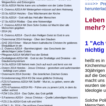
Wegwerfens und Entsorgens
===>> Pred
18.So.A2014 Nichts kann uns scheiden von der Liebe Gottes
herunterla
5. Osterso.A2014 AH Weitergehen-müssen auf dem Heimweg
23.So.A2014 Hetzles - Das Wächteramt der Kirche
20.So.A2014 - Gott will das Heil aller Menschen
Leben 
17.So.A2014 Rödlas - Das eine Notwendige
7. Osterso.A2014 NK Dem Sohn Gottes ist Macht über alle
mehr?
Menschen gegeben
2014 (A)
6. Osterso.A2014 - Durch den Heiligen Geist ist Gott in uns
Ostermonat 2014 Honings - Über den Glauben
1 "Ach 
GHZ 2014 Erber - Warum feiern katholische Christen ihr goldenes
Ehejubiläum in ein
nichtig
2. Osterso.A2014 - Barmherzigkeit - das Geschenk der
allmächtigen Liebe Gottes
Pfingsten A2014 NKVAM Fest der Einheit
Dreifaltigkeit.A2014 NK - Gott ist der Dreifaltige und Dreieine - ein
heißt es i
Glaubensmysterium
14.So.A2014 GB Nehmt mein Joch auf euch und lernt von mir
Kirchenmus
Ostern 2014 Hetzles - Jesus Christus - gestorben und auferstanden
30jährigen 
- befähigt zum Leben
Osternacht 2014 Dormitz - Die österlichen Zeichen Gotes
auf die Ged
Gründonnerstag 2014 KS Die neue göttliche Ordnung
macht uns 
FZS 5.Fastenso.A2014 NK SoAM - Mut ist, zu geben, wenn alle
nehmen
wurden sie
FZS 4.Fastenso.A2014 Rö - Führe uns zu jenem Licht, in dem du
Ideologie u
selber wohnst
FZW 3.Do.2014 - Das Opfer, das Gott gefällt
3.Fastenso.A2014 - Jesus Christus – Quelle Lebendigen Wassers
Solche Poli
FZS 2.So.A2014 Gott ruft und führt
Menschen d
FZW 1. Fr. 2014 - Die größere Gerechtigkeit