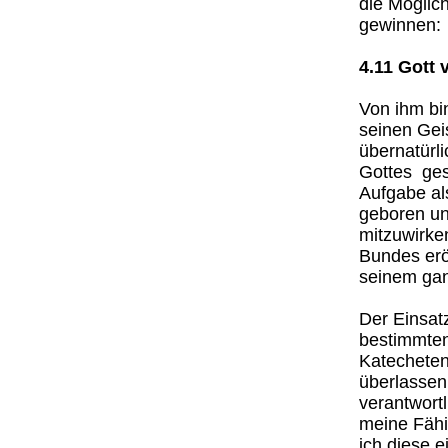
die Möglic
gewinnen:
4.11 Gott 
Von ihm bi
seinen Geis
übernatürl
Gottes ges
Aufgabe al
geboren un
mitzuwirke
Bundes erö
seinem gan
Der Einsat
bestimmten
Katecheten
überlassen 
verantwortl
meine Fähi
ich diese 