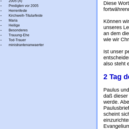
2005 (A)
Diese Wort
Predigten vor 2005
fortwähren
Herrenfeste
Kirchweih-Titularfeste
Maria
Können wir
Heilige
unseres Le
Besonderes
an dem die
Trauung-Ehe
wie wir Ch
Tod-Trauer
ministrantenanwaerter
Ist unser p
entscheide
also steht
2 Tag d
Paulus und
daß dieser
werde. Abe
Paulusbrie
scheint sic
einzuricht
Evangelium