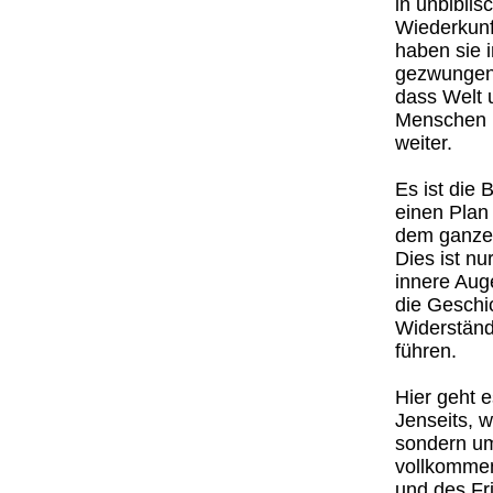
in unbibli
Wiederkunf
haben sie 
gezwungen,
dass Welt 
Menschen ü
weiter.
Es ist die 
einen Plan 
dem ganzen
Dies ist n
innere Aug
die Geschi
Widerständ
führen.
Hier geht e
Jenseits, 
sondern um
vollkommen
und des Fri