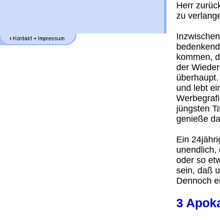
Herr zurüc
zu verlange
Inzwischen
bedenkend 
kommen, da
der Wieder
überhaupt.
und lebt ei
Werbegrafi
jüngsten Ta
genieße das
Ein 24jähri
unendlich,
oder so et
sein, daß u
Dennoch e
3 Apok