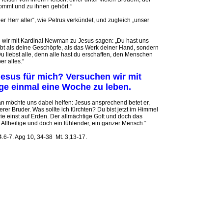
kommt und zu ihnen gehört.“
der Herr aller“, wie Petrus verkündet, und zugleich „unser
wir mit Kardinal Newman zu Jesus sagen: „Du hast uns
iebt als deine Geschöpfe, als das Werk deiner Hand, sondern
 liebst alle, denn alle hast du erschaffen, den Menschen
er alles.“
Jesus für mich? Versuchen wir mit
ge einmal eine Woche zu leben.
 möchte uns dabei helfen: Jesus ansprechend betet er,
terer Bruder. Was sollte ich fürchten? Du bist jetzt im Himmel
ie einst auf Erden. Der allmächtige Gott und doch das
r Allheilige und doch ein fühlender, ein ganzer Mensch.“
-4.6-7. Apg 10, 34-38 Mt. 3,13-17.