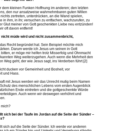
vor dem kleinen Funken Hoffnung im anderen; den letzten
ens, den nur ansatzweise wahrnehmbaren guten Willen
ichts zertreten, unterdrücken, an die Wand spielen,
 in ihm, in ihr, versuchen zu entfachen, wachzurufen, zu
der Glut meiner von Gott geschenkten Liebe neu entzünden!
ir oft davon entfernt!
r nicht müde wird und nicht zusammenbricht,
n das Recht begründet hat. Sein Beispiel möchte mich
stärken. Darum werde ich Jesus um seinen in Gott
bitten, er möge mir helfen trotz Misserfolg und Ohnmacht
 erkannten Weg weiterzugehen. Auch wenn die Mehrheit den
 Weg geht, der wie Jesus sagt, ins Verderben führt.[2]
icht ducken vor Gemeinheit und Bosheit, vor
it und Hass.
haft mit Jesus werden wir das Unrecht mutig beim Namen
 Schutz des menschlichen Lebens vom ersten Augenblick
atürlichen Ende eintreten und die gottgeschenkte Würde
erteidigen. Auch wenn wir deswegen verhöhnt und
en.
r mich?
llt sich bei der Taufe im Jordan auf die Seite der Sünder –
as?
llt sich auf die Seite der Sünder. Ich werde vor anderen
ss ich ein Sünder bin und Umkehr und Vergebung ständig