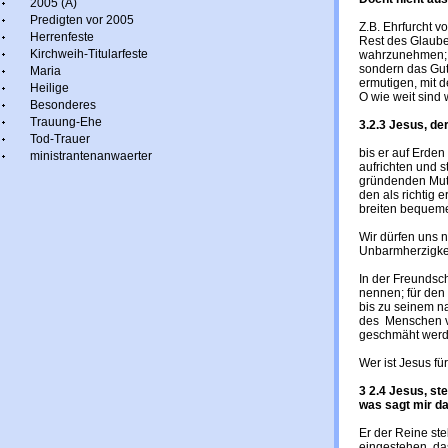
2005 (A)
Predigten vor 2005
Z.B. Ehrfurcht 
Herrenfeste
Rest des Glaub
Kirchweih-Titularfeste
wahrzunehmen; n
sondern das Gute
Maria
ermutigen, mit 
Heilige
O wie weit sind w
Besonderes
Trauung-Ehe
3.2.3 Jesus, de
Tod-Trauer
bis er auf Erde
ministrantenanwaerter
aufrichten und 
gründenden Mut 
den als richtig
breiten bequemen
Wir dürfen uns n
Unbarmherzigke
In der Freundsc
nennen; für den
bis zu seinem n
des Menschen v
geschmäht werd
Wer ist Jesus fü
3 2.4 Jesus, ste
was sagt mir d
Er der Reine ste
eingestehen, da