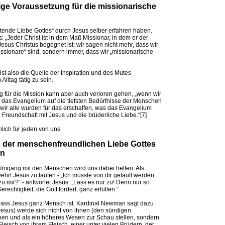
zige Voraussetzung für die missionarische
ttende Liebe Gottes“ durch Jesus selber erfahren haben.
: „Jeder Christ ist in dem Maß Missionar, in dem er der
Jesus Christus begegnet ist; wir sagen nicht mehr, dass wir
ssionare“ sind, sondern immer, dass wir „missionarische
st also die Quelle der Inspiration und des Mutes
Alltag tätig zu sein.
g für die Mission kann aber auch verloren gehen, „wenn wir
 das Evangelium auf die tiefsten Bedürfnisse der Menschen
 wir alle wurden für das erschaffen, was das Evangelium
e Freundschaft mit Jesus und die brüderliche Liebe.“[7]
lich für jeden von uns
s der menschenfreundlichen Liebe Gottes
en
 Umgang mit den Menschen wird uns dabei helfen. Als
hrt Jesus zu taufen - „Ich müsste von dir getauft werden
 mir?“ - antwortet Jesus: „Lass es nur zu! Denn nur so
rechtigkeit, die Gott fordert, ganz erfüllen.“
, dass Jesus ganz Mensch ist. Kardinal Newman sagt dazu
Jesus) werde sich nicht von ihnen (den sündigen
en und als ein höheres Wesen zur Schau stellen, sondern
 Fleisch von ihrem Fleisch, einer unter vielen Brüdern, der