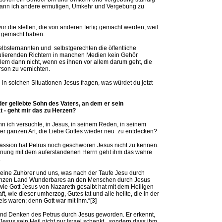
kann ich andere ermutigen, Umkehr und Vergebung zu
or die stellen, die von anderen fertig gemacht werden, weil
r gemacht haben.
elbsternannten und selbstgerechten die öffentliche
lierenden Richtern in manchen Medien kein Gehör
llem dann nicht, wenn es ihnen vor allem darum geht, die
rson zu vernichten.
in solchen Situationen Jesus fragen, was würdet du jetzt
 der geliebte Sohn des Vaters, an dem er sein
t - geht mir das zu Herzen?
nn ich versuchte, in Jesus, in seinem Reden, in seinem
ner ganzen Art, die Liebe Gottes wieder neu zu entdecken?
assion hat Petrus noch geschworen Jesus nicht zu kennen.
nung mit dem auferstandenen Herrn geht ihm das wahre
.
 seine Zuhörer und uns, was nach der Taufe Jesu durch
nzen Land Wunderbares an den Menschen durch Jesus
wie Gott Jesus von Nazareth gesalbt hat mit dem Heiligen
ft, wie dieser umherzog, Gutes tat und alle heilte, die in der
ls waren; denn Gott war mit ihm.“[3]
und Denken des Petrus durch Jesus geworden. Er erkennt,
Jesus sein Heil nicht nur Israel schenkt, „sondern dass ihm