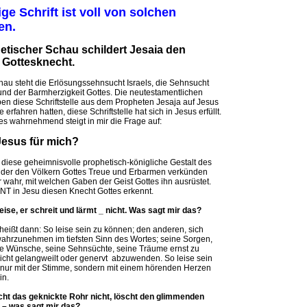
ige Schrift ist voll von solchen
en.
hetischer Schau schildert Jesaia den
 Gottesknecht.
hau steht die Erlösungssehnsucht Israels, die Sehnsucht
und der Barmherzigkeit Gottes. Die neutestamentlichen
aben diese Schriftstelle aus dem Propheten Jesaja auf Jesus
 erfahren hatten, diese Schriftstelle hat sich in Jesus erfüllt.
ies wahrnehmend steigt in mir die Frage auf:
 Jesus für mich?
 diese geheimnisvolle prophetisch-königliche Gestalt des
 der den Völkern Gottes Treue und Erbarmen verkünden
 wahr, mit welchen Gaben der Geist Gottes ihn ausrüstet.
T in Jesu diesen Knecht Gottes erkennt.
leise, er schreit und lärmt _ nicht. Was sagt mir das?
heißt dann: So leise sein zu können; den anderen, sich
 wahrzunehmen im tiefsten Sinn des Wortes; seine Sorgen,
ne Wünsche, seine Sehnsüchte, seine Träume ernst zu
cht gelangweilt oder genervt abzuwenden. So leise sein
 nur mit der Stimme, sondern mit einem hörenden Herzen
in.
icht das geknickte Rohr nicht, löscht den glimmenden
 – was sagt mir das?