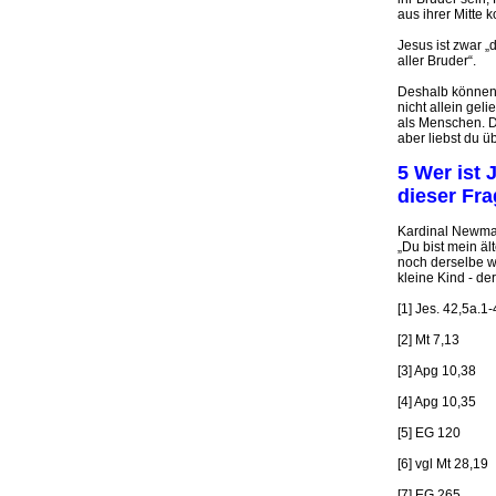
aus ihrer Mitte 
Jesus ist zwar „
aller Bruder“.
Deshalb können 
nicht allein gel
als Menschen. Du
aber liebst du üb
5 Wer ist 
dieser Fra
Kardinal Newman
„Du bist mein äl
noch derselbe w
kleine Kind - de
[1] Jes. 42,5a.1
[2] Mt 7,13
[3] Apg 10,38
[4] Apg 10,35
[5] EG 120
[6] vgl Mt 28,19
[7] EG 265