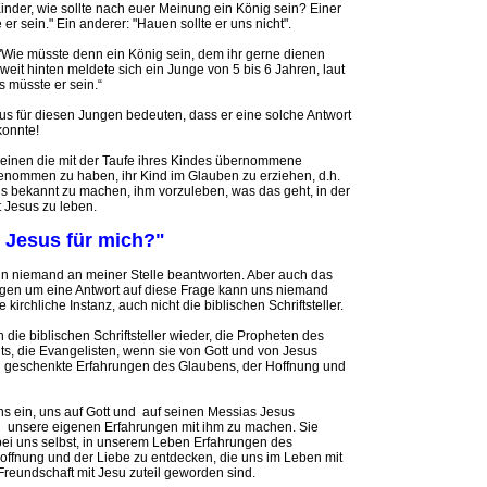
inder, wie sollte nach euer Meinung ein König sein? Einer
e er sein." Ein anderer: "Hauen sollte er uns nicht".
 "Wie müsste denn ein König sein, dem ihr gerne dienen
eit hinten meldete sich ein Junge von 5 bis 6 Jahren, laut
s müsste er sein.“
s für diesen Jungen bedeuten, dass er eine solche Antwort
konnte!
heinen die mit der Taufe ihres Kindes übernommene
enommen zu haben, ihr Kind im Glauben zu erziehen, d.h.
us bekannt zu machen, ihm vorzuleben, was das geht, in der
 Jesus zu leben.
t Jesus für mich?"
n niemand an meiner Stelle beantworten. Aber auch das
en um eine Antwort auf diese Frage kann uns niemand
kirchliche Instanz, auch nicht die biblischen Schriftsteller.
ie biblischen Schriftsteller wieder, die Propheten des
ts, die Evangelisten, wenn sie von Gott und von Jesus
 geschenkte Erfahrungen des Glaubens, der Hoffnung und
ns ein, uns auf Gott und auf seinen Messias Jesus
 unsere eigenen Erfahrungen mit ihm zu machen. Sie
bei uns selbst, in unserem Leben Erfahrungen des
offnung und der Liebe zu entdecken, die uns im Leben mit
Freundschaft mit Jesu zuteil geworden sind.