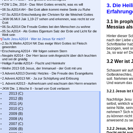
3. Die Heil
FZW 1.Die, 2014 - Das Wort Gottes erreicht, was es will
08.So.A2014 AH - Bei Gott allein kommt meine Seele zu Ruhe
Erfahrung
07.So.A2014 Entscheidung der Christen für die Weisheit Gottes
JKW 06.Mi.II Jak 1,19-27 sehen und erkennen, was recht ist vor
3.1 In prop
Gott
Messias als
06.So.A2014 Die Freude Gottes bei den Menschen zu wohne
05.So.A2014 - Als Gottes Eigentum Salz der Erde und Licht für die
Welt sein
Hinter dieser Sc
Taufe Jesu A2014 - Wer ist Jesus für mich?
nach der Liebe 
2.So.N.Weihn.A2014 NK Das ewige Wort Gottes ist Fleisch
Schriftsteller h
geworden
bezogen, weil sie
Erscheinung A2014 - Wir folgen seinem Stern
Ja, so war er! D
Neujahr A2014 - Der Herr lasse sein Angesicht über dich leuchten
und sei dir gnädig
3.2 Wer ist
Heilige Familie A2014 - Flucht und Heimkehr
Weihn 2013 GB Jesus, der Immanuel - der Gott mit uns
Schauen wir auf
3.Advent A2013 Dormitz Hetzles - Die Freude des Evangeliums
Gottesknechtes,
2.Advent.A2013 NK - Ja zur Schöpfung und Erlösung
soll. Nehmen wir
Und warum das N
1. Advent A2013 - Aufmerksam und wachsam den Herrn erwarten
JKW Die. 1.Woche II - Israel von Gott verlasen
3.2.1 Jesus ist 
2013 (C)
2012 (B)
Nachfolge Jesu 
2011 (A)
selbst, wirklich
seine Nöte, sei
2010 (C)
nehmen? Sich ni
2009 (B)
zu können nicht
2008 (A)
anwesend zu se
2007 (C)
3.2.2 Jesus, br
2006 (B)
Docht nicht aus