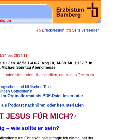
digten
Druckversion
Seite versenden
/14 bis 2014/11
ie zu Jes. 42,5a.1-4.6-7. Apg 10, 34-38 Mt. 3,13-17 in
. Michael Sonntag Abendmesse
 die unten stehenden Überschriften, um zu den Texten zu
turgischen und biblischen Texten
ür den Gottesdienst
 im Orginalformat als PDF-Datei lesen oder
 als Podcast nachhören oder herunterladen
T JESUS FÜR MICH?
[1]
ig – wie sollte er sein?
ttesdienst am Christkönigsfest fragte ich einmal bei der