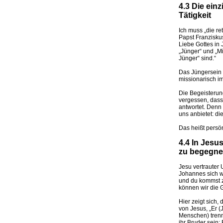
4.3 Die ein
Tätigkeit
Ich muss „die re
Papst Franziskus
Liebe Gottes in 
„Jünger“ und „Mi
Jünger“ sind.“
Das Jüngersein i
missionarisch im 
Die Begeisterun
vergessen, dass
antwortet. Denn
uns anbietet: di
Das heißt persön
4.4 In Jesu
zu begegn
Jesu vertrauter
Johannes sich we
und du kommst zu
können wir die Ge
Hier zeigt sich
von Jesus, „Er (
Menschen) trenn
ihr Bruder sein;