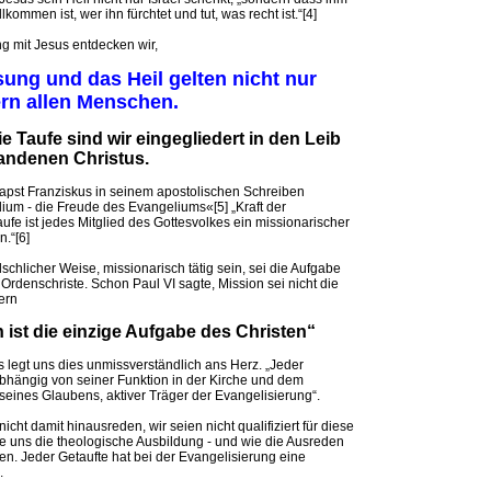
lkommen ist, wer ihn fürchtet und tut, was recht ist.“[4]
g mit Jesus entdecken wir,
sung und das Heil gelten nicht nur
ern allen Menschen.
e Taufe sind wir eingegliedert in den Leib
andenen Christus.
Papst Franziskus in seinem apostolischen Schreiben
ium - die Freude des Evangeliums«[5] „Kraft der
fe ist jedes Mitglied des Gottesvolkes ein missionarischer
.“[6]
lschlicher Weise, missionarisch tätig sein, sei die Aufgabe
 Ordenschriste. Schon Paul VI sagte, Mission sei nicht die
ern
n ist die einzige Aufgabe des Christen“
 legt uns dies unmissverständlich ans Herz. „Jeder
abhängig von seiner Funktion in der Kirche und dem
seines Glaubens, aktiver Träger der Evangelisierung“.
icht damit hinausreden, wir seien nicht qualifiziert für diese
le uns die theologische Ausbildung - und wie die Ausreden
en. Jeder Getaufte hat bei der Evangelisierung eine
.