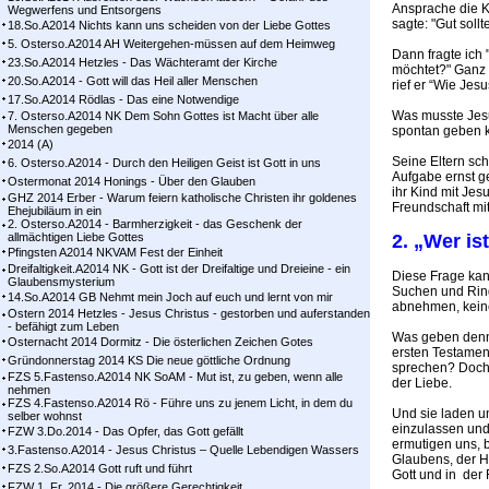
Ansprache die K
Wegwerfens und Entsorgens
sagte: "Gut sollt
18.So.A2014 Nichts kann uns scheiden von der Liebe Gottes
5. Osterso.A2014 AH Weitergehen-müssen auf dem Heimweg
Dann fragte ich
23.So.A2014 Hetzles - Das Wächteramt der Kirche
möchtet?" Ganz w
20.So.A2014 - Gott will das Heil aller Menschen
rief er “Wie Jesu
17.So.A2014 Rödlas - Das eine Notwendige
Was musste Jesu
7. Osterso.A2014 NK Dem Sohn Gottes ist Macht über alle
Menschen gegeben
spontan geben 
2014 (A)
Seine Eltern sc
6. Osterso.A2014 - Durch den Heiligen Geist ist Gott in uns
Aufgabe ernst g
Ostermonat 2014 Honings - Über den Glauben
ihr Kind mit Jes
GHZ 2014 Erber - Warum feiern katholische Christen ihr goldenes
Freundschaft mit
Ehejubiläum in ein
2. Osterso.A2014 - Barmherzigkeit - das Geschenk der
allmächtigen Liebe Gottes
2. „Wer is
Pfingsten A2014 NKVAM Fest der Einheit
Dreifaltigkeit.A2014 NK - Gott ist der Dreifaltige und Dreieine - ein
Diese Frage kan
Glaubensmysterium
Suchen und Ring
14.So.A2014 GB Nehmt mein Joch auf euch und lernt von mir
abnehmen, keine 
Ostern 2014 Hetzles - Jesus Christus - gestorben und auferstanden
- befähigt zum Leben
Was geben denn d
Osternacht 2014 Dormitz - Die österlichen Zeichen Gotes
ersten Testamen
Gründonnerstag 2014 KS Die neue göttliche Ordnung
sprechen? Doch
FZS 5.Fastenso.A2014 NK SoAM - Mut ist, zu geben, wenn alle
der Liebe.
nehmen
FZS 4.Fastenso.A2014 Rö - Führe uns zu jenem Licht, in dem du
Und sie laden u
selber wohnst
einzulassen und
FZW 3.Do.2014 - Das Opfer, das Gott gefällt
ermutigen uns, 
3.Fastenso.A2014 - Jesus Christus – Quelle Lebendigen Wassers
Glaubens, der H
FZS 2.So.A2014 Gott ruft und führt
Gott und in der 
FZW 1. Fr. 2014 - Die größere Gerechtigkeit