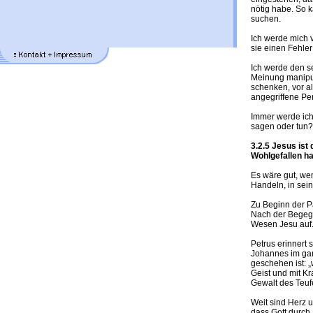
nötig habe. So 
suchen.
Ich werde mich v
sie einen Fehle
Ich werde den s
Meinung manipu
schenken, vor a
angegriffene Pe
Immer werde ich 
sagen oder tun?
3.2.5 Jesus ist
Wohlgefallen ha
Es wäre gut, we
Handeln, in sei
Zu Beginn der P
Nach der Begeg
Wesen Jesu auf
Petrus erinnert
Johannes im ga
geschehen ist: „
Geist und mit Kra
Gewalt des Teufe
Weit sind Herz 
dass Gott durch 