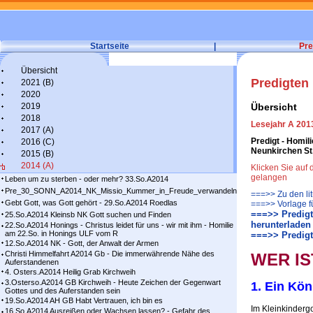
Startseite
|
Pre
Übersicht
Predigten
2021 (B)
2020
2019
Übersicht
2018
Lesejahr A 2013
2017 (A)
Predigt - Homil
2016 (C)
Neunkirchen St
2015 (B)
2014 (A)
Klicken Sie auf
gelangen
Leben um zu sterben - oder mehr? 33.So.A2014
Pre_30_SONN_A2014_NK_Missio_Kummer_in_Freude_verwandeln
===>> Zu den li
Gebt Gott, was Gott gehört - 29.So.A2014 Roedlas
===>> Vorlage f
===>> Predigt
25.So.A2014 Kleinsb NK Gott suchen und Finden
herunterladen
22.So.A2014 Honings - Christus leidet für uns - wir mit ihm - Homilie
am 22.So. in Honings ULF vom R
===>> Predigt
12.So.A2014 NK - Gott, der Anwalt der Armen
Christi Himmelfahrt A2014 Gb - Die immerwährende Nähe des
WER IS
Auferstandenen
4. Osters.A2014 Heilig Grab Kirchweih
3.Osterso.A2014 GB Kirchweih - Heute Zeichen der Gegenwart
1. Ein Kön
Gottes und des Auferstanden sein
19.So.A2014 AH GB Habt Vertrauen, ich bin es
Im Kleinkindergo
16.So.A2014 Ausreißen oder Wachsen lassen? - Gefahr des