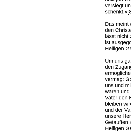
versiegt u
schenkt.«[8
Das meint 
den Christ
lässt nich
ist ausgeg
Heiligen Ge
Um uns gan
den Zugang 
ermögliche
vermag: Got
uns und mi
waren und 
Vater den H
bleiben wi
und der Vat
unsere Her
Getauften 
Heiligen G