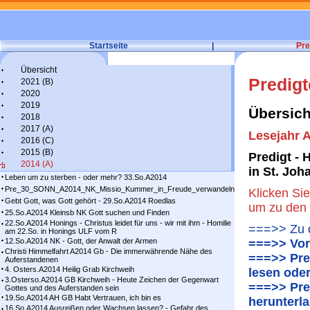
Startseite
|
Pre
Übersicht
Predig
2021 (B)
2020
2019
Übersich
2018
2017 (A)
Lesejahr A
2016 (C)
2015 (B)
Predigt -
2014 (A)
in St. Jo
Leben um zu sterben - oder mehr? 33.So.A2014
Pre_30_SONN_A2014_NK_Missio_Kummer_in_Freude_verwandeln
Klicken Sie
Gebt Gott, was Gott gehört - 29.So.A2014 Roedlas
um zu den 
25.So.A2014 Kleinsb NK Gott suchen und Finden
22.So.A2014 Honings - Christus leidet für uns - wir mit ihm - Homilie
===>> Zu d
am 22.So. in Honings ULF vom R
12.So.A2014 NK - Gott, der Anwalt der Armen
===>> Vor
Christi Himmelfahrt A2014 Gb - Die immerwährende Nähe des
===>> Pre
Auferstandenen
4. Osters.A2014 Heilig Grab Kirchweih
lesen ode
3.Osterso.A2014 GB Kirchweih - Heute Zeichen der Gegenwart
===>> Pre
Gottes und des Auferstanden sein
19.So.A2014 AH GB Habt Vertrauen, ich bin es
herunterl
16.So.A2014 Ausreißen oder Wachsen lassen? - Gefahr des