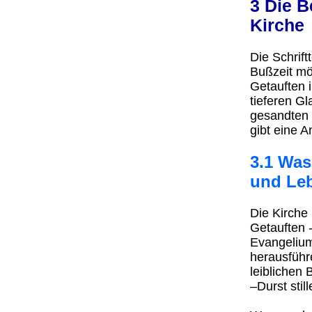
3 Die 
Kirche
Die Schrift
Bußzeit mö
Getauften 
tieferen G
gesandten 
gibt eine A
3.1 Was
und Le
Die Kirche
Getauften 
Evangelium
herausführ
leiblichen
–Durst stil