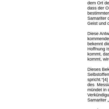
dem Ort de
dass der Or
bestimmter 
Samariter 
Geist und d
Diese Antw
kommenden
bekennt di
Hoffnung I
kommt, das
kommt, wird
Dieses Bek
Selbstoffen
spricht.“[4
des Messia
mündet in 
Verkündig
Samariter „