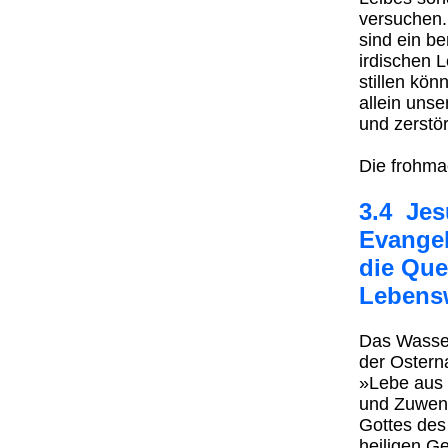
versuchen.
sind ein be
irdischen 
stillen könn
allein uns
und zerstö
Die frohma
3.4 Jes
Evangel
die Que
Lebensw
Das Wasser
der Ostern
»Lebe aus 
und Zuwend
Gottes des
heiligen Ge