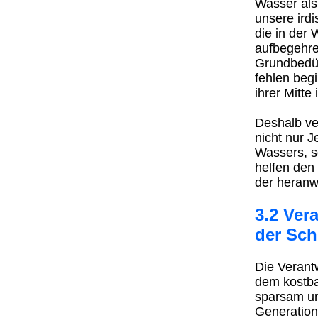
Wasser als
unsere irdi
die in der
aufbegehre
Grundbedürf
fehlen begi
ihrer Mitte i
Deshalb ve
nicht nur 
Wassers, s
helfen den
der heran
3.2 Ver
der Sc
Die Verantw
dem kostba
sparsam um
Generation