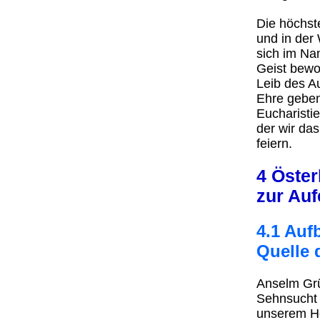
Die höchst
und in der
sich im Na
Geist bewo
Leib des A
Ehre geben.
Eucharistie
der wir da
feiern.
4 Öster
zur Au
4.1 Auf
Quelle 
Anselm Grün
Sehnsucht i
unserem He