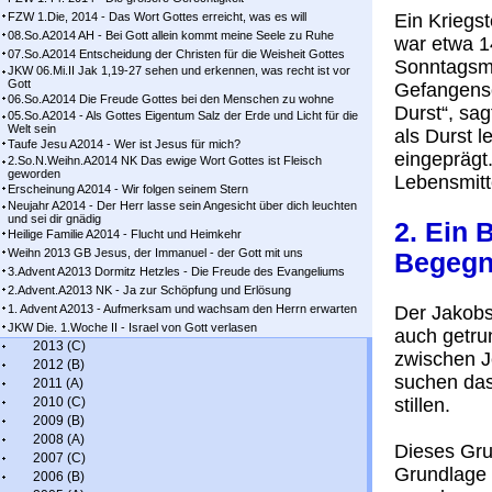
FZW 1.Die, 2014 - Das Wort Gottes erreicht, was es will
Ein Kriegs
08.So.A2014 AH - Bei Gott allein kommt meine Seele zu Ruhe
war etwa 14
07.So.A2014 Entscheidung der Christen für die Weisheit Gottes
Sonntagsme
JKW 06.Mi.II Jak 1,19-27 sehen und erkennen, was recht ist vor
Gott
Gefangensc
06.So.A2014 Die Freude Gottes bei den Menschen zu wohne
Durst“, sag
05.So.A2014 - Als Gottes Eigentum Salz der Erde und Licht für die
Welt sein
als Durst l
Taufe Jesu A2014 - Wer ist Jesus für mich?
eingeprägt
2.So.N.Weihn.A2014 NK Das ewige Wort Gottes ist Fleisch
geworden
Lebensmitt
Erscheinung A2014 - Wir folgen seinem Stern
Neujahr A2014 - Der Herr lasse sein Angesicht über dich leuchten
und sei dir gnädig
2. Ein 
Heilige Familie A2014 - Flucht und Heimkehr
Weihn 2013 GB Jesus, der Immanuel - der Gott mit uns
Begegn
3.Advent A2013 Dormitz Hetzles - Die Freude des Evangeliums
2.Advent.A2013 NK - Ja zur Schöpfung und Erlösung
1. Advent A2013 - Aufmerksam und wachsam den Herrn erwarten
Der Jakobs
JKW Die. 1.Woche II - Israel von Gott verlasen
auch getru
2013 (C)
zwischen J
2012 (B)
suchen das
2011 (A)
2010 (C)
stillen.
2009 (B)
2008 (A)
Dieses Grun
2007 (C)
Grundlage 
2006 (B)