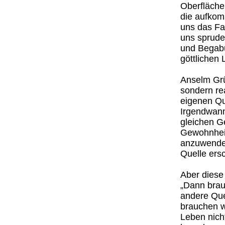
Oberfläche 
die aufkom
uns das Fa
uns sprudel
und Begabu
göttlichen 
Anselm Grü
sondern rea
eigenen Qu
Irgendwann
gleichen G
Gewohnheit
anzuwenden
Quelle ersc
Aber diese
„Dann brauc
andere Quel
brauchen wi
Leben nich