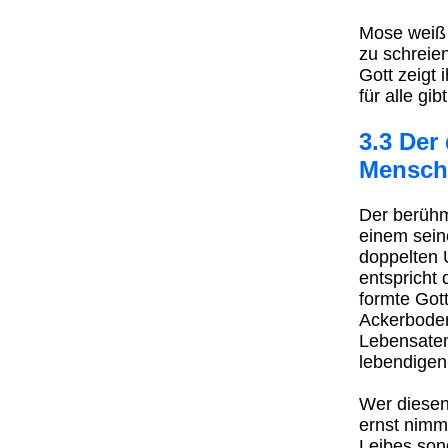
Mose weiß 
zu schreien
Gott zeigt
für alle gibt
3.3 Der
Mensch
Der berühm
einem sein
doppelten
entspricht
formte Got
Ackerboden
Lebensate
lebendigen
Wer diese
ernst nimm
Leibes son