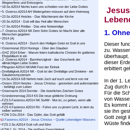
Wegwerfens und Entsorgens
18.So.A2014 Nichts kann uns scheiden von der Liebe Gottes
Jesus 
5. Osterso.A2014 AH Weitergehen-müssen auf dem Heimweg
23.So.A2014 Hetzles - Das Wächteramt der Kirche
Leben
20.So.A2014 - Gott will das Heil aller Menschen
17.So.A2014 Rödlas - Das eine Notwendige
1. Ohne
7. Osterso.A2014 NK Dem Sohn Gottes ist Macht über alle
Menschen gegeben
2014 (A)
Dieser fun
6. Osterso.A2014 - Durch den Heiligen Geist ist Gott in uns
Ostermonat 2014 Honings - Über den Glauben
zu. Wasser 
GHZ 2014 Erber - Warum feiern katholische Christen ihr goldenes
überhaupt.
Ehejubiläum in ein
2. Osterso.A2014 - Barmherzigkeit - das Geschenk der
dieser Erd
allmächtigen Liebe Gottes
Pfingsten A2014 NKVAM Fest der Einheit
erbittert g
Dreifaltigkeit.A2014 NK - Gott ist der Dreifaltige und Dreieine - ein
Glaubensmysterium
14.So.A2014 GB Nehmt mein Joch auf euch und lernt von mir
In der 1. L
Ostern 2014 Hetzles - Jesus Christus - gestorben und auferstanden
Zug durch 
- befähigt zum Leben
Osternacht 2014 Dormitz - Die österlichen Zeichen Gotes
Für die Sc
Gründonnerstag 2014 KS Die neue göttliche Ordnung
von Wasser
FZS 5.Fastenso.A2014 NK SoAM - Mut ist, zu geben, wenn alle
nehmen
Es kommt z
FZS 4.Fastenso.A2014 Rö - Führe uns zu jenem Licht, in dem du
sie ihn ges
selber wohnst
FZW 3.Do.2014 - Das Opfer, das Gott gefällt
Gott zeigt 
3.Fastenso.A2014 - Jesus Christus – Quelle Lebendigen Wassers
Wüste finde
FZS 2.So.A2014 Gott ruft und führt
FZW 1. Fr. 2014 - Die größere Gerechtigkeit