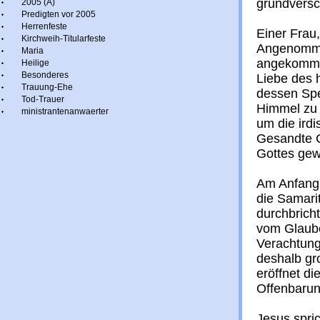
grundvers
2005 (A)
Predigten vor 2005
Herrenfeste
Einer Frau
Kirchweih-Titularfeste
Angenomme
Maria
angekommen
Heilige
Besonderes
Liebe des 
Trauung-Ehe
dessen Spei
Tod-Trauer
Himmel zu 
ministrantenanwaerter
um die irdi
Gesandte G
Gottes gew
Am Anfang 
die Samarit
durchbrich
vom Glaube
Verachtung
deshalb gr
eröffnet d
Offenbarun
Jesus spri