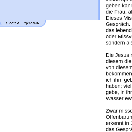
geben kann
die Frau, a
Dieses Mis
Gespräch. S
das lebend
oder Missv
sondern al
Die Jesus 
diesem die
von diesem
bekommen; 
ich ihm ge
haben; vie
gebe, in i
Wasser ewi
Zwar missd
Offenbarung
erkennt in
das Gesprä