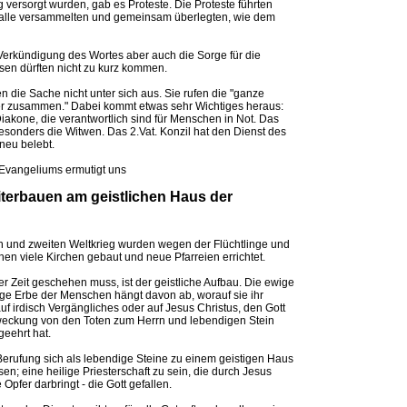
ig versorgt wurden, gab es Proteste. Die Proteste führten
 alle versammelten und gemeinsam überlegten, wie dem
erkündigung des Wortes aber auch die Sorge für die
en dürften nicht zu kurz kommen.
 die Sache nicht unter sich aus. Sie rufen die "ganze
r zusammen." Dabei kommt etwas sehr Wichtiges heraus:
iakone, die verantwortlich sind für Menschen in Not. Das
sonders die Witwen. Das 2.Vat. Konzil hat den Dienst des
neu belebt.
Evangeliums ermutigt uns
terbauen am geistlichen Haus der
 und zweiten Weltkrieg wurden wegen der Flüchtlinge und
en viele Kirchen gebaut und neue Pfarreien errichtet.
r Zeit geschehen muss, ist der geistliche Aufbau. Die ewige
ige Erbe der Menschen hängt davon ab, worauf sie ihr
f irdisch Vergängliches oder auf Jesus Christus, den Gott
weckung von den Toten zum Herrn und lebendigen Stein
geehrt hat.
Berufung sich als lebendige Steine zu einem geistigen Haus
en; eine heilige Priesterschaft zu sein, die durch Jesus
 Opfer darbringt - die Gott gefallen.