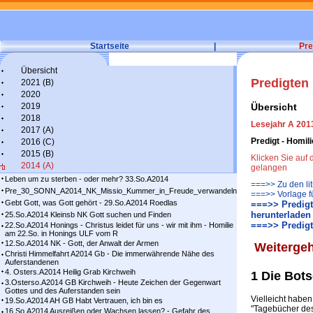
Startseite
|
Pre
Übersicht
Predigten
2021 (B)
2020
2019
Übersicht
2018
Lesejahr A 2013
2017 (A)
Predigt - Homil
2016 (C)
2015 (B)
Klicken Sie auf
2014 (A)
gelangen
Leben um zu sterben - oder mehr? 33.So.A2014
===>> Zu den li
Pre_30_SONN_A2014_NK_Missio_Kummer_in_Freude_verwandeln
===>> Vorlage f
Gebt Gott, was Gott gehört - 29.So.A2014 Roedlas
===>> Predigt
herunterladen
25.So.A2014 Kleinsb NK Gott suchen und Finden
===>> Predigt
22.So.A2014 Honings - Christus leidet für uns - wir mit ihm - Homilie
am 22.So. in Honings ULF vom R
12.So.A2014 NK - Gott, der Anwalt der Armen
Weiterge
Christi Himmelfahrt A2014 Gb - Die immerwährende Nähe des
Auferstandenen
4. Osters.A2014 Heilig Grab Kirchweih
1 Die Bot
3.Osterso.A2014 GB Kirchweih - Heute Zeichen der Gegenwart
Gottes und des Auferstanden sein
Vielleicht habe
19.So.A2014 AH GB Habt Vertrauen, ich bin es
"Tagebücher des
16.So.A2014 Ausreißen oder Wachsen lassen? - Gefahr des