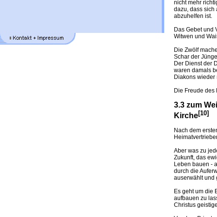
nicht mehr richt
dazu, dass sich
abzuhelfen ist.
Das Gebet und V
Witwen und Wais
Die Zwölf machen
Schar der Jünge
Der Dienst der D
waren damals be
Diakons wieder 
Die Freude des 
3.3 zum Wei
[10]
Kirche
Nach dem ersten
Heimatvertrieben
Aber was zu jede
Zukunft, das ew
Leben bauen - au
durch die Aufer
auserwählt und 
Es geht um die 
aufbauen zu lass
Christus geistige