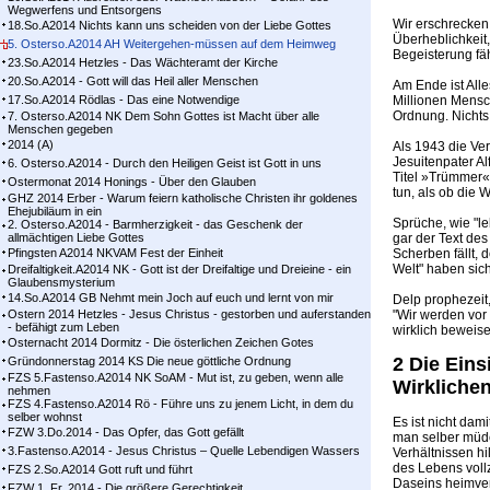
Wegwerfens und Entsorgens
Wir erschrecken
18.So.A2014 Nichts kann uns scheiden von der Liebe Gottes
Überheblichkeit
5. Osterso.A2014 AH Weitergehen-müssen auf dem Heimweg
Begeisterung fäh
23.So.A2014 Hetzles - Das Wächteramt der Kirche
20.So.A2014 - Gott will das Heil aller Menschen
Am Ende ist Alle
17.So.A2014 Rödlas - Das eine Notwendige
Millionen Mensc
Ordnung. Nichts 
7. Osterso.A2014 NK Dem Sohn Gottes ist Macht über alle
Menschen gegeben
2014 (A)
Als 1943 die Ve
Jesuitenpater Al
6. Osterso.A2014 - Durch den Heiligen Geist ist Gott in uns
Titel »Trümmer« 
Ostermonat 2014 Honings - Über den Glauben
tun, als ob die 
GHZ 2014 Erber - Warum feiern katholische Christen ihr goldenes
Ehejubiläum in ein
Sprüche, wie "l
2. Osterso.A2014 - Barmherzigkeit - das Geschenk der
allmächtigen Liebe Gottes
gar der Text des
Pfingsten A2014 NKVAM Fest der Einheit
Scherben fällt,
Welt" haben sic
Dreifaltigkeit.A2014 NK - Gott ist der Dreifaltige und Dreieine - ein
Glaubensmysterium
14.So.A2014 GB Nehmt mein Joch auf euch und lernt von mir
Delp prophezeit,
Ostern 2014 Hetzles - Jesus Christus - gestorben und auferstanden
"Wir werden vor
- befähigt zum Leben
wirklich beweise
Osternacht 2014 Dormitz - Die österlichen Zeichen Gotes
2 Die Eins
Gründonnerstag 2014 KS Die neue göttliche Ordnung
FZS 5.Fastenso.A2014 NK SoAM - Mut ist, zu geben, wenn alle
Wirkliche
nehmen
FZS 4.Fastenso.A2014 Rö - Führe uns zu jenem Licht, in dem du
selber wohnst
Es ist nicht dam
FZW 3.Do.2014 - Das Opfer, das Gott gefällt
man selber müde
3.Fastenso.A2014 - Jesus Christus – Quelle Lebendigen Wassers
Verhältnissen hi
des Lebens voll
FZS 2.So.A2014 Gott ruft und führt
Daseins heimverl
FZW 1. Fr. 2014 - Die größere Gerechtigkeit