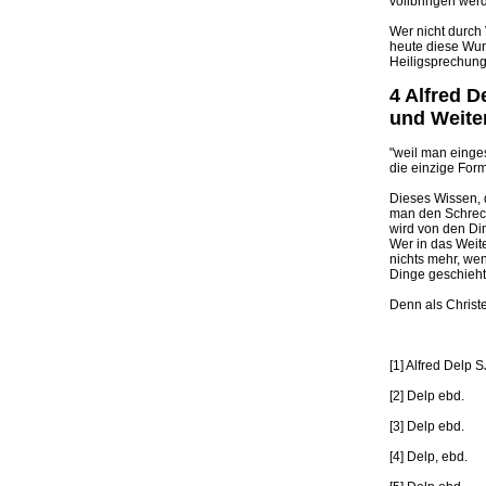
vollbringen wer
Wer nicht durch 
heute diese Wun
Heiligsprechun
4 Alfred 
und Weit
"weil man einge
die einzige For
Dieses Wissen, 
man den Schreck
wird von den Di
Wer in das Weit
nichts mehr, we
Dinge geschieht.
Denn als Christ
[1] Alfred Delp 
[2] Delp ebd.
[3] Delp ebd.
[4] Delp, ebd.