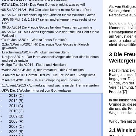
FZW 1.Die, 2014 - Das Wort Gottes erreicht, was es will
Als von Gott ge
08.So.A2014 AH - Bei Gott allein kommt meine Seele zu Ruhe
Weitergehen-müs
07.So.A2014 Entscheidung der Christen für die Weisheit Gottes
Perspektive auf 
JKW 06.Mi.II Jak 1,19-27 sehen und erkennen, was recht ist vor
Gott
Viele die infolg
06.So.A2014 Die Freude Gottes bei den Menschen zu wohne
können nachvoll
05.So.A2014 - Als Gottes Eigentum Salz der Erde und Licht für die
Heimatgefühle h
Welt sein
am Verlust der 
Taufe Jesu A2014 - Wer ist Jesus für mich?
andere haben al
2.So.N.Weihn.A2014 NK Das ewige Wort Gottes ist Fleisch
nicht als weltfl
geworden
Erscheinung A2014 - Wir folgen seinem Stern
3 Die Fre
Neujahr A2014 - Der Herr lasse sein Angesicht über dich leuchten
Weitergeh
und sei dir gnädig
Heilige Familie A2014 - Flucht und Heimkehr
Weihn 2013 GB Jesus, der Immanuel - der Gott mit uns
Papst Franzisku
Evangeliums erf
3.Advent A2013 Dormitz Hetzles - Die Freude des Evangeliums
begegnen. Diejen
2.Advent.A2013 NK - Ja zur Schöpfung und Erlösung
Sünde, von der T
1. Advent A2013 - Aufmerksam und wachsam den Herrn erwarten
Vereinsamung. M
JKW Die. 1.Woche II - Israel von Gott verlasen
Freude."[7]
2013 (C)
In die biblische
2012 (B)
Gründe zu diese
2011 (A)
die uns die Froh
2010 (C)
Weg nach Hause
2009 (B)
2008 (A)
Wir dürfen mit 
2007 (C)
3.1 Wir si
2006 (B)