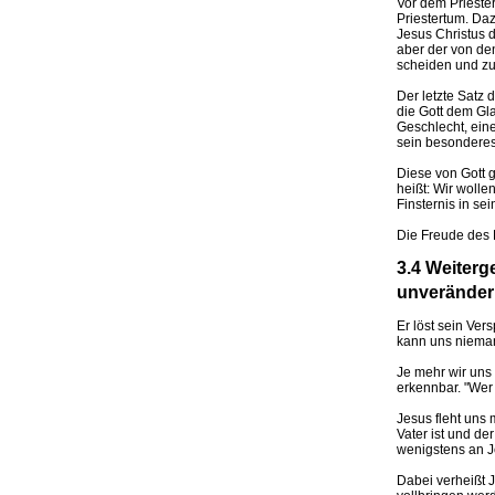
Vor dem Priester
Priestertum. Daz
Jesus Christus d
aber der von de
scheiden und zu
Der letzte Satz 
die Gott dem Gla
Geschlecht, eine
sein besondere
Diese von Gott 
heißt: Wir woll
Finsternis in se
Die Freude des 
3.4 Weiterg
unveränderl
Er löst sein Ver
kann uns nieman
Je mehr wir uns 
erkennbar. "Wer
Jesus fleht uns 
Vater ist und der
wenigstens an 
Dabei verheißt 