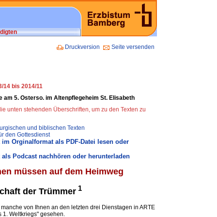
digten
Druckversion
Seite versenden
/14 bis 2014/11
ie am 5. Osterso. im Altenpflegeheim St. Elisabeth
 die unten stehenden Überschriften, um zu den Texten zu
turgischen und biblischen Texten
ür den Gottesdienst
 im Orginalformat als PDF-Datei lesen oder
 als Podcast nachhören oder herunterladen
hen müssen auf dem Heimweg
1
schaft der Trümmer
n manche von Ihnen an den letzten drei Dienstagen in ARTE
 1. Weltkriegs" gesehen.