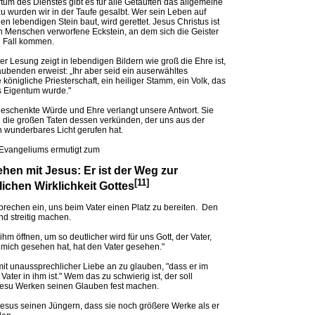
tum des Dienstes gibt es für alle Getauften das allgemeine
u wurden wir in der Taufe gesalbt. Wer sein Leben auf
en lebendigen Stein baut, wird gerettet. Jesus Christus ist
n Menschen verworfene Eckstein, an dem sich die Geister
 Fall kommen.
der Lesung zeigt in lebendigen Bildern wie groß die Ehre ist,
ubenden erweist: „Ihr aber seid ein auserwähltes
 königliche Priesterschaft, ein heiliger Stamm, ein Volk, das
s Eigentum wurde."
geschenkte Würde und Ehre verlangt unsere Antwort. Sie
en die großen Taten dessen verkünden, der uns aus der
in wunderbares Licht gerufen hat.
Evangeliums ermutigt zum
ehen mit Jesus: Er ist der Weg zur
[11]
ichen Wirklichkeit Gottes
sprechen ein, uns beim Vater einen Platz zu bereiten. Den
d streitig machen.
ihm öffnen, um so deutlicher wird für uns Gott, der Vater,
 mich gesehen hat, hat den Vater gesehen."
mit unaussprechlicher Liebe an zu glauben, "dass er im
 Vater in ihm ist." Wem das zu schwierig ist, der soll
Jesu Werken seinen Glauben fest machen.
Jesus seinen Jüngern, dass sie noch größere Werke als er