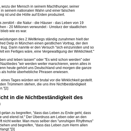
, wozu der Mensch in seinem Machthunger, seiner
, in seinem nationalen Wahn und einer falschen
ig ist und die Hölle auf Erden produziert.
s zerstört - die Natur - die Häuser - das Leben von 19
hen - 20 Millionen verwundet - Umsturz der staatlichen
blieb wie es war.
rwüstungen des 2.Weltkriegs ständig zunahmen hielt der
fred Delp in München einen geistlichen Vortrag, der den
trug. Darin nannte er den Versuch "sich einzunisten und so
Welt ein Fertiges wäre, eine Vergewaltigung der Wirklichkeit."
eben und leben lassen" oder "Es wird schon werden" oder
 Naziliedes "wir werden weiter marschieren, wenn alles in
 denn heute gehört uns Deutschland und morgen die ganze
h als hohle überhebliche Phrasen erwiesen.
 eines Tages würden wir brutal vor die Wirklichkeit gestellt.
 den Trümmern stehen, die uns ihre Nichtbeständigkeit
n."[2]
icht in die Nichtbeständigkeit des
n
it getan zu begreifen, "dass das Leben zu Ende geht, dass
 und elend ist." Der Überdruss am Leben oder an den
lft nicht weiter. Man muss selber den "unruhigen Rhythmus"
ziehen und begreifen, "dass das Leben zum Herrn allen
angt."[3]