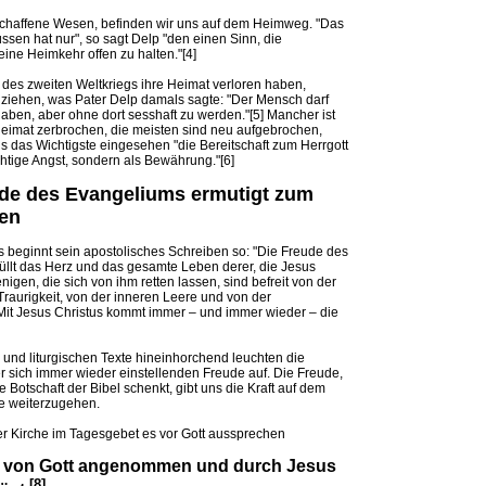
schaffene Wesen, befinden wir uns auf dem Heimweg. "Das
sen hat nur", so sagt Delp "den einen Sinn, die
eine Heimkehr offen zu halten."[4]
e des zweiten Weltkriegs ihre Heimat verloren haben,
ziehen, was Pater Delp damals sagte: "Der Mensch darf
aben, aber ohne dort sesshaft zu werden."[5] Mancher ist
Heimat zerbrochen, die meisten sind neu aufgebrochen,
s das Wichtigste eingesehen "die Bereitschaft zum Herrgott
üchtige Angst, sondern als Bewährung."[6]
ude des Evangeliums ermutigt zum
en
s beginnt sein apostolisches Schreiben so: "Die Freude des
üllt das Herz und das gesamte Leben derer, die Jesus
igen, die sich von ihm retten lassen, sind befreit von der
raurigkeit, von der inneren Leere und von der
it Jesus Christus kommt immer – und immer wieder – die
n und liturgischen Texte hineinhorchend leuchten die
r sich immer wieder einstellenden Freude auf. Die Freude,
e Botschaft der Bibel schenkt, gibt uns die Kraft auf dem
 weiterzugehen.
der Kirche im Tagesgebet es vor Gott aussprechen
nd von Gott angenommen und durch Jesus
[8]