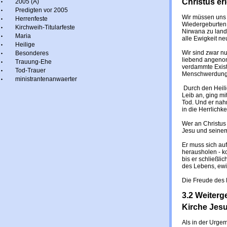
Christus erl
2005 (A)
Predigten vor 2005
Wir müssen uns 
Herrenfeste
Wiedergeburten 
Kirchweih-Titularfeste
Nirwana zu lande
Maria
alle Ewigkeit ne
Heilige
Wir sind zwar n
Besonderes
liebend angenom
Trauung-Ehe
verdammte Exist
Tod-Trauer
Menschwerdung 
ministrantenanwaerter
Durch den Heili
Leib an, ging mi
Tod. Und er nah
in die Herrlichk
Wer an Christus 
Jesu und seine
Er muss sich auf
herausholen - ko
bis er schließlich
des Lebens, ewi
Die Freude des 
3.2 Weiterg
Kirche Jes
Als in der Urge