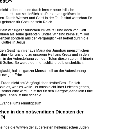
öst.
nicht selber erlösen durch immer neue irdische
hindurch, um schließlich als Person ausgelöscht im
n. Durch Wasser und Geist in der Taufe sind wir schon für
u geboren für Gott und sein Reich.
ur ein winziges Stäubchen im Weltall und doch von Gott
men als seine geliebten Kinder. Wir sind keine zum Tod
enzen sondern aus der Vergänglichkeit befreit durch die
Gottes in Jesus.
gen Geist nahm er aus Maria der Jungfrau menschlichen
t ihm - für uns und zu unserem Heil ans Kreuz und in den
m in der Auferstehung von den Toten diesen Leib mit hinein
eit Gottes. So wurde der menschliche Leib unsterblich.
glaubt, hat als ganzer Mensch teil an der Auferstehung
m ewigen Erbe.
 Erden nicht am Vergänglichen festbeißen - für sich
ste es, was es wolle - er muss nicht über Leichen gehen,
 selber eine wird. Er ist frei für den Herrgott, der allein Fülle
ges Leben ist und schenkt.
Evangeliums ermutigt zum
ehen in den notwendigen Diensten der
[9]
u
meinde die Witwen der zugereisten hellenistischen Juden