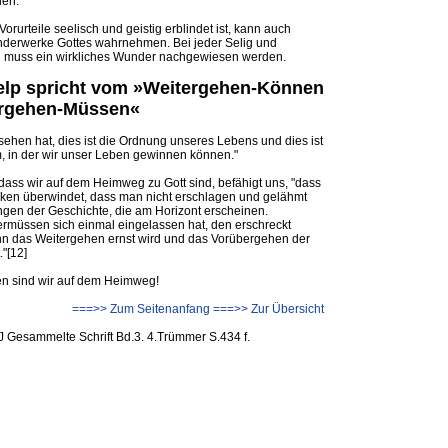
den.
Vorurteile seelisch und geistig erblindet ist, kann auch
derwerke Gottes wahrnehmen. Bei jeder Selig und
g muss ein wirkliches Wunder nachgewiesen werden.
Delp spricht vom »Weitergehen-Können
ergehen-Müssen«
sehen hat, dies ist die Ordnung unseres Lebens und dies ist
m, in der wir unser Leben gewinnen können."
dass wir auf dem Heimweg zu Gott sind, befähigt uns, "dass
en überwindet, dass man nicht erschlagen und gelähmt
ngen der Geschichte, die am Horizont erscheinen.
ermüssen sich einmal eingelassen hat, den erschreckt
nn das Weitergehen ernst wird und das Vorübergehen der
"[12]
en sind wir auf dem Heimweg!
===>> Zum Seitenanfang
===>> Zur Übersicht
SJ Gesammelte Schrift Bd.3. 4.Trümmer S.434 f.