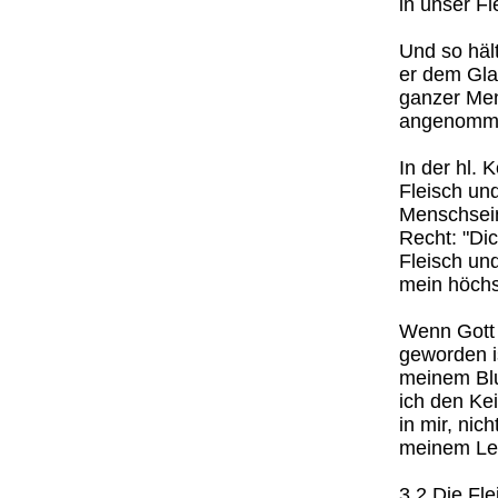
in unser F
Und so häl
er dem Gla
ganzer Men
angenommen
In der hl. 
Fleisch und
Menschsein
Recht: "Di
Fleisch und
mein höchs
Wenn Gott 
geworden i
meinem Blut
ich den Ke
in mir, nic
meinem Le
3.2 Die Fl