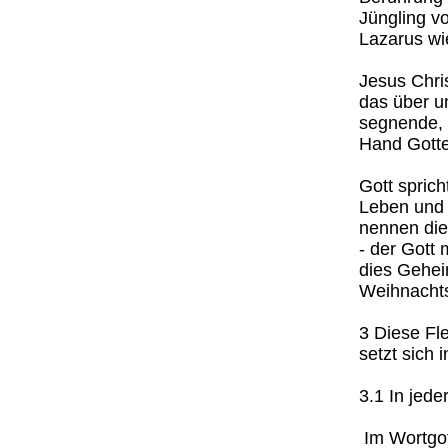
Jüngling v
Lazarus wi
Jesus Chris
das über un
segnende, 
Hand Gotte
Gott sprich
Leben und 
nennen die
- der Gott 
dies Gehei
Weihnachts
3 Diese Fl
setzt sich i
3.1 In jede
Im Wortgot