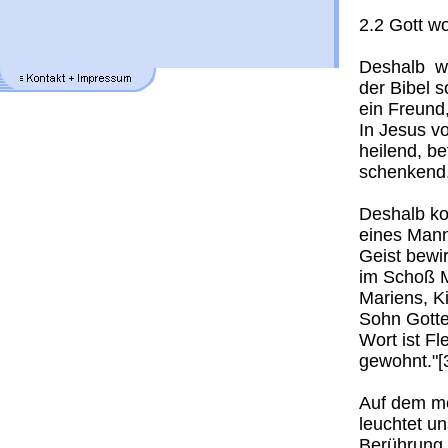
2.2 Gott w
Deshalb wu
der Bibel s
ein Freund,
In Jesus v
heilend, b
schenkend
Deshalb ko
eines Mann
Geist bewi
im Schoß M
Mariens, K
Sohn Gotte
Wort ist F
gewohnt."[
Auf dem me
leuchtet un
Berührung 