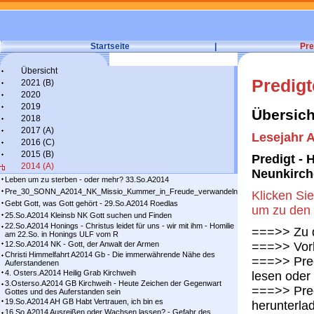
Startseite
|
Pre
Übersicht
Predig
2021 (B)
2020
2019
Übersich
2018
2017 (A)
Lesejahr A
2016 (C)
2015 (B)
Predigt - 
2014 (A)
Neunkirc
Leben um zu sterben - oder mehr? 33.So.A2014
Pre_30_SONN_A2014_NK_Missio_Kummer_in_Freude_verwandeln
Klicken Sie
Gebt Gott, was Gott gehört - 29.So.A2014 Roedlas
um zu den 
25.So.A2014 Kleinsb NK Gott suchen und Finden
22.So.A2014 Honings - Christus leidet für uns - wir mit ihm - Homilie
===>> Zu d
am 22.So. in Honings ULF vom R
12.So.A2014 NK - Gott, der Anwalt der Armen
===>> Vorl
Christi Himmelfahrt A2014 Gb - Die immerwährende Nähe des
===>> Pred
Auferstandenen
4. Osters.A2014 Heilig Grab Kirchweih
lesen oder
3.Osterso.A2014 GB Kirchweih - Heute Zeichen der Gegenwart
===>> Pred
Gottes und des Auferstanden sein
19.So.A2014 AH GB Habt Vertrauen, ich bin es
herunterla
16.So.A2014 Ausreißen oder Wachsen lassen? - Gefahr des