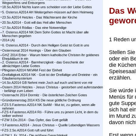
Wegwerfens und Entsorgens
18.So.A2014 Nichts kann uns scheiden von der Liebe Gottes
Das Wo
5. Osterso.A2014 AH Weitergehen-müssen auf dem Heimweg
23.So.A2014 Hetzles - Das Wächteramt der Kirche
gewor
20.So.A2014 - Gott will das Heil aller Menschen
17.So.A2014 Rödlas - Das eine Notwendige
7. Osterso.A2014 NK Dem Sohn Gottes ist Macht über alle
Menschen gegeben
1 Reden u
2014 (A)
6. Osterso.A2014 - Durch den Heiligen Geist ist Gott in uns
Ostermonat 2014 Honings - Über den Glauben
Stellen Si
GHZ 2014 Erber - Warum feiern katholische Christen ihr goldenes
oder ein B
Ehejubiläum in ein
2. Osterso.A2014 - Barmherzigkeit - das Geschenk der
die Küchen
allmächtigen Liebe Gottes
Pfingsten A2014 NKVAM Fest der Einheit
Speisesaal
Dreifaltigkeit.A2014 NK - Gott ist der Dreifaltige und Dreieine - ein
erzählen.
Glaubensmysterium
14.So.A2014 GB Nehmt mein Joch auf euch und lernt von mir
Ostern 2014 Hetzles - Jesus Christus - gestorben und auferstanden
Sie würde 
- befähigt zum Leben
Osternacht 2014 Dormitz - Die österlichen Zeichen Gotes
Menüs für 
Gründonnerstag 2014 KS Die neue göttliche Ordnung
gute Suppe
FZS 5.Fastenso.A2014 NK SoAM - Mut ist, zu geben, wenn alle
nehmen
sich hat e
FZS 4.Fastenso.A2014 Rö - Führe uns zu jenem Licht, in dem du
im Mund zu
selber wohnst
FZW 3.Do.2014 - Das Opfer, das Gott gefällt
davon nicht
3.Fastenso.A2014 - Jesus Christus – Quelle Lebendigen Wassers
FZS 2.So.A2014 Gott ruft und führt
Erst wenn d
FZW 1. Fr. 2014 - Die größere Gerechtigkeit