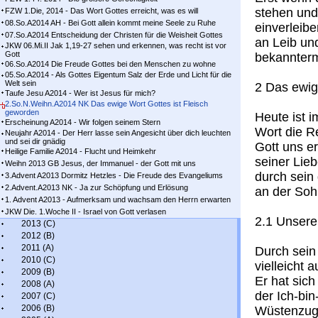
stehen und
FZW 1.Die, 2014 - Das Wort Gottes erreicht, was es will
08.So.A2014 AH - Bei Gott allein kommt meine Seele zu Ruhe
einverleibe
07.So.A2014 Entscheidung der Christen für die Weisheit Gottes
an Leib un
JKW 06.Mi.II Jak 1,19-27 sehen und erkennen, was recht ist vor
Gott
bekannter
06.So.A2014 Die Freude Gottes bei den Menschen zu wohne
05.So.A2014 - Als Gottes Eigentum Salz der Erde und Licht für die
Welt sein
2 Das ewig
Taufe Jesu A2014 - Wer ist Jesus für mich?
2.So.N.Weihn.A2014 NK Das ewige Wort Gottes ist Fleisch
geworden
Heute ist 
Erscheinung A2014 - Wir folgen seinem Stern
Wort die R
Neujahr A2014 - Der Herr lasse sein Angesicht über dich leuchten
und sei dir gnädig
Gott uns er
Heilige Familie A2014 - Flucht und Heimkehr
seiner Lie
Weihn 2013 GB Jesus, der Immanuel - der Gott mit uns
durch sein
3.Advent A2013 Dormitz Hetzles - Die Freude des Evangeliums
2.Advent.A2013 NK - Ja zur Schöpfung und Erlösung
an der Soh
1. Advent A2013 - Aufmerksam und wachsam den Herrn erwarten
JKW Die. 1.Woche II - Israel von Gott verlasen
2.1 Unsere
2013 (C)
2012 (B)
2011 (A)
Durch sein
2010 (C)
vielleicht 
2009 (B)
Er hat sic
2008 (A)
der Ich-bin
2007 (C)
2006 (B)
Wüstenzug 