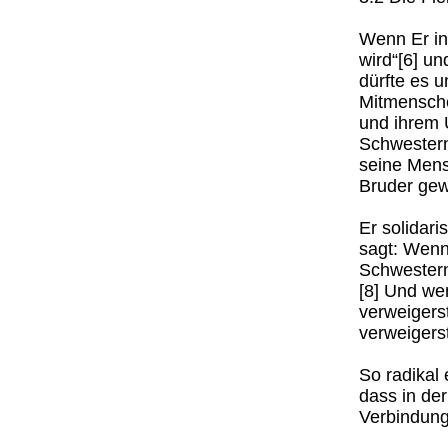
Wenn Er in
wird“[6] u
dürfte es u
Mitmenschen
und ihrem 
Schwestern
seine Mens
Bruder ge
Er solidari
sagt: Wenn
Schwestern
[8] Und we
verweigerst
verweigers
So radikal
dass in de
Verbindung 