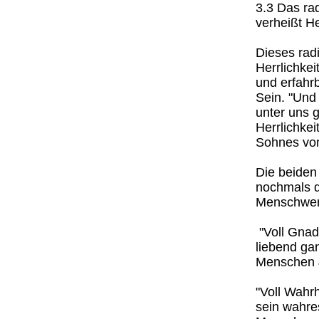
3.3 Das ra
verheißt He
Dieses rad
Herrlichkei
und erfahrb
Sein. "Und
unter uns 
Herrlichkei
Sohnes vom
Die beiden
nochmals d
Menschwer
"Voll Gnade
liebend ga
Menschen J
"Voll Wahrh
sein wahre