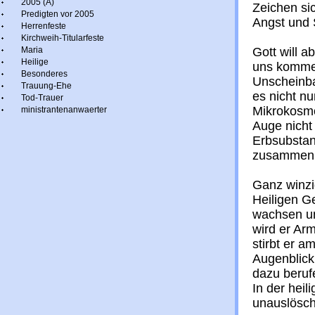
2005 (A)
Zeichen sic
Predigten vor 2005
Angst und 
Herrenfeste
Kirchweih-Titularfeste
Maria
Gott will a
Heilige
uns kommen
Besonderes
Unscheinba
Trauung-Ehe
es nicht n
Tod-Trauer
Mikrokosmo
ministrantenanwaerter
Auge nicht
Erbsubstanz
zusammenh
Ganz winzi
Heiligen G
wachsen un
wird er Ar
stirbt er 
Augenblick
dazu beruf
In der hei
unauslösch