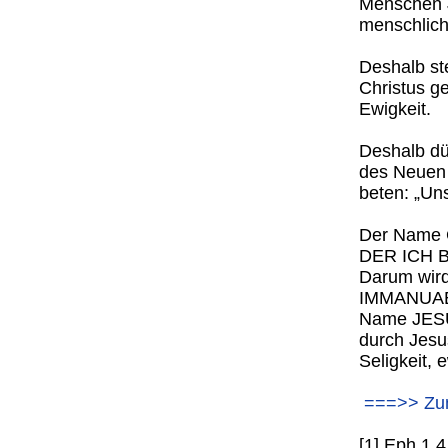
Menschen J
menschlich
Deshalb st
Christus ge
Ewigkeit.
Deshalb dü
des Neuen 
beten: „Un
Der Name Go
DER ICH BI
Darum wird
IMMANUAEL
Name JESU
durch Jesus
Seligkeit, 
===>> Zum
[1] Eph 1,4