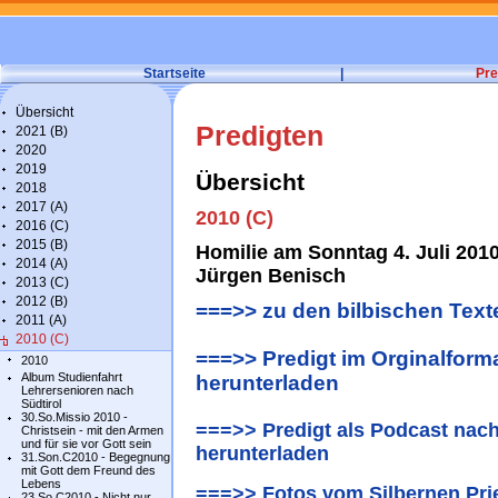
Startseite
|
Pre
Übersicht
Predigten
2021 (B)
2020
2019
Übersicht
2018
2017 (A)
2010 (C)
2016 (C)
2015 (B)
Homilie am Sonntag 4. Juli 201
2014 (A)
Jürgen Benisch
2013 (C)
2012 (B)
===>> zu den bilbischen Text
2011 (A)
2010 (C)
===>> Predigt im Orginalforma
2010
Album Studienfahrt
herunterladen
Lehrersenioren nach
Südtirol
30.So.Missio 2010 -
===>> Predigt als Podcast nac
Christsein - mit den Armen
und für sie vor Gott sein
herunterladen
31.Son.C2010 - Begegnung
mit Gott dem Freund des
Lebens
===>> Fotos vom Silbernen Pri
23.So.C2010 - Nicht nur