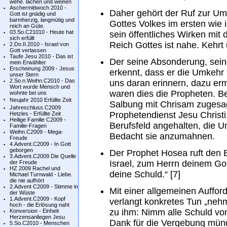
wehe. lachen und weinen
Aschermittwoch 2010 -
Daher gehört der Ruf zur Um
Gott ist gnädig und
barmherzig, langmütig und
Gottes Volkes im ersten wie
reich an Güte.
03.So.C21010 - Heute hat
sein öffentliches Wirken mit d
sich erfüllt
Reich Gottes ist nahe. Kehrt
2.Do.II.2010 - Israel von
Gott verlassen
Taufe Jesu 2010 - Das ist
Der seine Absonderung, se
mein Erwählter
Erscheinung 2009 - Jesus
erkennt, dass er die Umkehr 
unser Stern
2.So.n.Weihn.C2010 - Das
uns daran erinnern, dazu er
Wort wurde Mensch und
waren dies die Propheten. Be
wohnte bei uns
Neujahr 2010 Erfüllte Zeit
Salbung mit Chrisam zugesag
Jahreschluss.C2009
Prophetendienst Jesu Christi
Hetzles - Erfüllte Zeit
Heilige Familie C2009 -
Berufsfeld angehalten, die U
Familie-Fragen
Weihn.C2009 - Mega-
Bedacht sie anzumahnen.
Freude
4.Advent.C2009 - In Gott
geborgen
Der Prophet Hosea ruft den
3.Advent.C2009 Die Quelle
Israel, zum Herrn deinem Go
der Freude
HZ 2009 Rachel und
deine Schuld.“ [7]
Michael Turnwald - Liebe.
die nie aufhört
2.Advent C2009 - Stimme in
Mit einer allgemeinen Auffor
der Wüste
1.Advent.C2009 - Kopf
verlangt konkretes Tun „neh
hoch - die Erlösung naht
zu ihm: Nimm alle Schuld vo
Konversion - Einheit
Herzensanliegen Jesu
Dank für die Vergebung münd
5.So.C2010 - Menschen