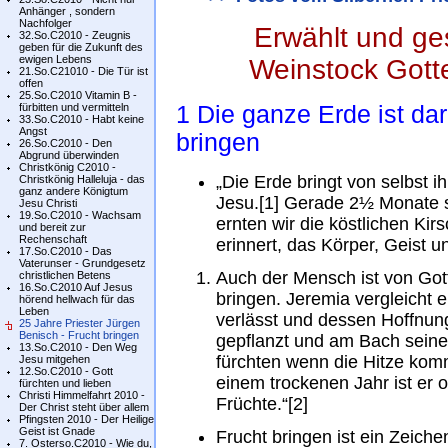
Anhänger , sondern
Nachfolger
Erwählt und g
32.So.C2010 - Zeugnis
geben für die Zukunft des
ewigen Lebens
Weinstock Gotte
21.So.C21010 - Die Tür ist
offen
25.So.C2010 Vitamin B -
fürbitten und vermitteln
1 Die ganze Erde ist da
33.So.C2010 - Habt keine
Angst
bringen
26.So.C2010 - Den
Abgrund überwinden
Christkönig C2010 -
„Die Erde bringt von selbst 
Christkönig Halleluja - das
ganz andere Königtum
Jesu.[1] Gerade 2½ Monate s
Jesu Christi
19.So.C2010 - Wachsam
ernten wir die köstlichen Kir
und bereit zur
Rechenschaft
erinnert, das Körper, Geist u
17.So.C2010 - Das
Vaterunser - Grundgesetz
Auch der Mensch ist von Got
christlichen Betens
16.So.C2010 Auf Jesus
bringen. Jeremia vergleicht 
hörend hellwach für das
Leben
verlässt und dessen Hoffnun
25 Jahre Priester Jürgen
Benisch - Frucht bringen
gepflanzt und am Bach seine
13.So.C2010 - Den Weg
fürchten wenn die Hitze komm
Jesu mitgehen
12.So.C2010 - Gott
einem trockenen Jahr ist er 
fürchten und lieben
Christi Himmelfahrt 2010 -
Früchte.“[2]
Der Christ steht über allem
Pfingsten 2010 - Der Heilige
Geist ist Gnade
Frucht bringen ist ein Zeiche
7. Osterso.C2010 - Wie du,