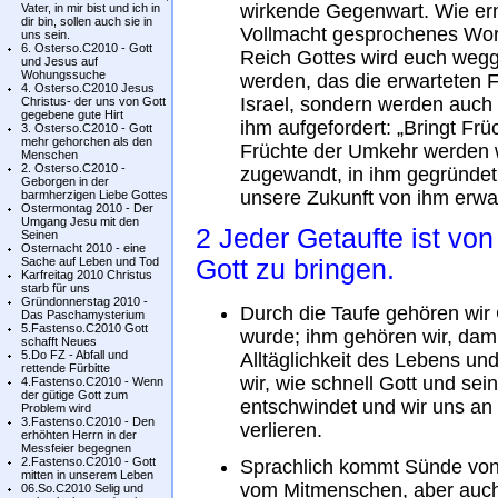
wirkende Gegenwart. Wie erns
Vater, in mir bist und ich in
dir bin, sollen auch sie in
Vollmacht gesprochenes Wor
uns sein.
6. Osterso.C2010 - Gott
Reich Gottes wird euch we
und Jesus auf
Wohungssuche
werden, das die erwarteten Fr
4. Osterso.C2010 Jesus
Israel, sondern werden auch
Christus- der uns von Gott
gegebene gute Hirt
ihm aufgefordert: „Bringt Frü
3. Osterso.C2010 - Gott
mehr gehorchen als den
Früchte der Umkehr werden w
Menschen
2. Osterso.C2010 -
zugewandt, in ihm gegründet
Geborgen in der
unsere Zukunft von ihm erwa
barmherzigen Liebe Gottes
Ostermontag 2010 - Der
Umgang Jesu mit den
2 Jeder Getaufte ist von
Seinen
Osternacht 2010 - eine
Sache auf Leben und Tod
Gott zu bringen.
Karfreitag 2010 Christus
starb für uns
Gründonnerstag 2010 -
Durch die Taufe gehören wir 
Das Paschamysterium
5.Fastenso.C2010 Gott
wurde; ihm gehören wir, damit
schafft Neues
5.Do FZ - Abfall und
Alltäglichkeit des Lebens u
rettende Fürbitte
wir, wie schnell Gott und se
4.Fastenso.C2010 - Wenn
der gütige Gott zum
entschwindet und wir uns an 
Problem wird
3.Fastenso.C2010 - Den
verlieren.
erhöhten Herrn in der
Messfeier begegnen
2.Fastenso.C2010 - Gott
Sprachlich kommt Sünde von
mitten in unserem Leben
vom Mitmenschen, aber auch
06.So.C2010 Selig und