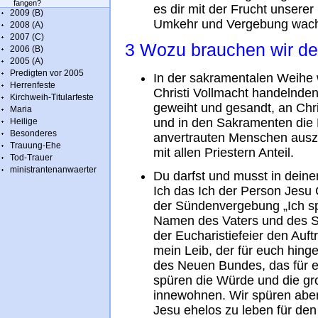
fangen?
es dir mit der Frucht unserer 
2009 (B)
Umkehr und Vergebung wac
2008 (A)
2007 (C)
3 Wozu brauchen wir de
2006 (B)
2005 (A)
Predigten vor 2005
In der sakramentalen Weihe 
Herrenfeste
Christi Vollmacht handelnden
Kirchweih-Titularfeste
geweiht und gesandt, an Chri
Maria
und in den Sakramenten die 
Heilige
Besonderes
anvertrauten Menschen auszu
Trauung-Ehe
mit allen Priestern Anteil.
Tod-Trauer
ministrantenanwaerter
Du darfst und musst in dein
Ich das Ich der Person Jesu 
der Sündenvergebung „Ich sp
Namen des Vaters und des So
der Eucharistiefeier den Auft
mein Leib, der für euch hinge
des Neuen Bundes, das für eu
spüren die Würde und die gr
innewohnen. Wir spüren abe
Jesu ehelos zu leben für den