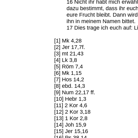
16 Nicht ihr habt mich erwäh
dazu bestimmt, dass ihr euc
eure Frucht bleibt. Dann wir
ihn in meinem Namen bittet.
17 Dies trage ich euch auf: L
[1] Mk 4,28
[2] Jer 17,7f.
[3] mt 21,43
[4] Lk 3,8
[5] Röm 7,4
[6] Mk 1,15
[7] Hos 14,2
[8] ebd. 14,3
[9] Num 22,17 ff.
[10] Hebr 1,3
[11] 2 Kor 4,6
[12] 2 Kor 3,18
[13] 1 Kor 2,8
[14] Joh 15,9
[15] Jer 15,16
[16] Ps 38,14