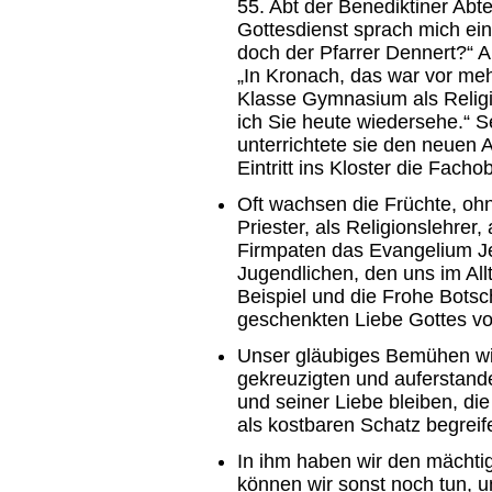
55. Abt der Benediktiner Abt
Gottesdienst sprach mich eine
doch der Pfarrer Dennert?“ Als
„In Kronach, das war vor mehr
Klasse Gymnasium als Religi
ich Sie heute wiedersehe.“ S
unterrichtete sie den neuen 
Eintritt ins Kloster die Fach
Oft wachsen die Früchte, ohn
Priester, als Religionslehrer,
Firmpaten das Evangelium J
Jugendlichen, den uns im A
Beispiel und die Frohe Botsc
geschenkten Liebe Gottes vo
Unser gläubiges Bemühen wi
gekreuzigten und auferstand
und seiner Liebe bleiben, d
als kostbaren Schatz begreif
In ihm haben wir den mächti
können wir sonst noch tun,