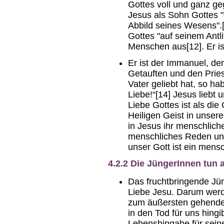
Gottes voll und ganz ge
Jesus als Sohn Gottes "
Abbild seines Wesens".[1
Gottes "auf seinem Antlit
Menschen aus[12]. Er ist
Er ist der Immanuel, de
Getauften und den Prie
Vater geliebt hat, so ha
Liebe!“[14] Jesus liebt 
Liebe Gottes ist als di
Heiligen Geist in unse
in Jesus ihr menschliche
menschliches Reden und
unser Gott ist ein mens
4.2.2 Die JüngerInnen tun 
Das fruchtbringende Jü
Liebe Jesu. Darum werde
zum äußersten gehende L
in den Tod für uns hingib
Lebenshingabe für seine