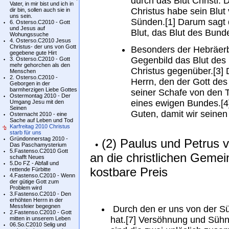
durch das Blut Christi.
Vater, in mir bist und ich in
Christus habe sein Blut
dir bin, sollen auch sie in
uns sein.
Sünden.[1] Darum sagt d
6. Osterso.C2010 - Gott
und Jesus auf
Blut, das Blut des Bunde
Wohungssuche
4. Osterso.C2010 Jesus
Christus- der uns von Gott
Besonders der Hebräerbri
gegebene gute Hirt
Gegenbild das Blut des
3. Osterso.C2010 - Gott
mehr gehorchen als den
Christus gegenüber.[3] 
Menschen
2. Osterso.C2010 -
Herrn, den der Gott des
Geborgen in der
barmherzigen Liebe Gottes
seiner Schafe von den T
Ostermontag 2010 - Der
eines ewigen Bundes.[4]
Umgang Jesu mit den
Seinen
Guten, damit wir seinen 
Osternacht 2010 - eine
Sache auf Leben und Tod
Karfreitag 2010 Christus
starb für uns
Gründonnerstag 2010 -
(2) Paulus und Petrus v
•
Das Paschamysterium
5.Fastenso.C2010 Gott
an die christlichen Gemein
schafft Neues
5.Do FZ - Abfall und
kostbare Preis
rettende Fürbitte
4.Fastenso.C2010 - Wenn
der gütige Gott zum
Problem wird
3.Fastenso.C2010 - Den
erhöhten Herrn in der
Messfeier begegnen
Durch den er uns von der Sü
2.Fastenso.C2010 - Gott
hat.[7] Versöhnung und Sühn
mitten in unserem Leben
06.So.C2010 Selig und