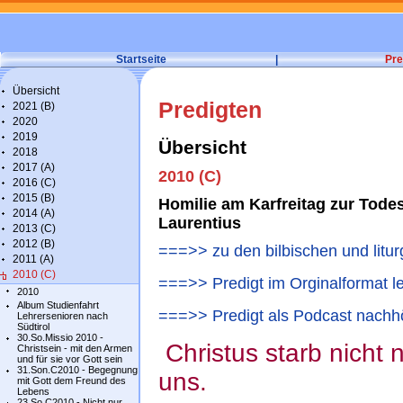
Startseite
|
Pre
Übersicht
Predigten
2021 (B)
2020
2019
Übersicht
2018
2017 (A)
2010 (C)
2016 (C)
2015 (B)
Homilie am Karfreitag zur Todes
2014 (A)
Laurentius
2013 (C)
2012 (B)
===>> zu den bilbischen und litur
2011 (A)
2010 (C)
===>> Predigt im Orginalformat l
2010
Album Studienfahrt
===>> Predigt als Podcast nachh
Lehrersenioren nach
Südtirol
30.So.Missio 2010 -
Christus starb nicht n
Christsein - mit den Armen
und für sie vor Gott sein
31.Son.C2010 - Begegnung
uns.
mit Gott dem Freund des
Lebens
23.So.C2010 - Nicht nur