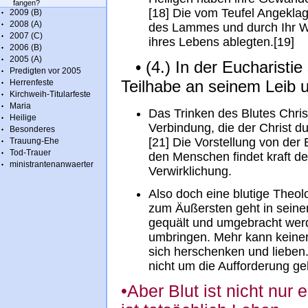
fangen?
[18] Die vom Teufel Angeklag
2009 (B)
2008 (A)
des Lammes und durch Ihr Wo
2007 (C)
ihres Lebens ablegten.[19]
2006 (B)
2005 (A)
• (4.) In der Eucharistie
Predigten vor 2005
Teilhabe an seinem Leib u
Herrenfeste
Kirchweih-Titularfeste
Maria
Das Trinken des Blutes Christ
Heilige
Verbindung, die der Christ du
Besonderes
[21] Die Vorstellung von der
Trauung-Ehe
Tod-Trauer
den Menschen findet kraft de
ministrantenanwaerter
Verwirklichung.
Also doch eine blutige Theolo
zum Äußersten geht in seine
gequält und umgebracht werd
umbringen. Mehr kann keiner 
sich herschenken und lieben.
nicht um die Aufforderung ge
•Aber Blut ist nicht nur