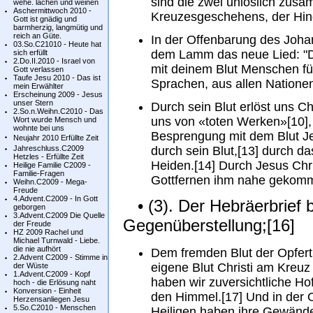
sind die zwei unlöslich zu
wehe. lachen und weinen
Aschermittwoch 2010 -
Kreuzesgeschehens, der Hin
Gott ist gnädig und
barmherzig, langmütig und
reich an Güte.
In der Offenbarung des Joha
03.So.C21010 - Heute hat
dem Lamm das neue Lied: "D
sich erfüllt
2.Do.II.2010 - Israel von
mit deinem Blut Menschen f
Gott verlassen
Taufe Jesu 2010 - Das ist
Sprachen, aus allen Nationen
mein Erwählter
Erscheinung 2009 - Jesus
unser Stern
Durch sein Blut erlöst uns Ch
2.So.n.Weihn.C2010 - Das
uns von «toten Werken»[10], h
Wort wurde Mensch und
wohnte bei uns
Besprengung mit dem Blut Jesu
Neujahr 2010 Erfüllte Zeit
Jahreschluss.C2009
durch sein Blut,[13] durch da
Hetzles - Erfüllte Zeit
Heiden.[14] Durch Jesus Chri
Heilige Familie C2009 -
Familie-Fragen
Gottfernen ihm nahe gekomm
Weihn.C2009 - Mega-
Freude
4.Advent.C2009 - In Gott
• (3). Der Hebräerbrief b
geborgen
3.Advent.C2009 Die Quelle
Gegenüberstellung;[16]
der Freude
HZ 2009 Rachel und
Michael Turnwald - Liebe.
die nie aufhört
Dem fremden Blut der Opfert
2.Advent C2009 - Stimme in
eigene Blut Christi am Kreuz
der Wüste
1.Advent.C2009 - Kopf
haben wir zuversichtliche Ho
hoch - die Erlösung naht
Konversion - Einheit
den Himmel.[17] Und in der 
Herzensanliegen Jesu
5.So.C2010 - Menschen
Heiligen haben ihre Gewänd