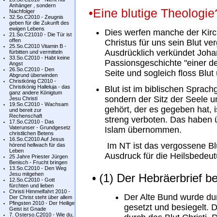
Anhänger , sondern
•Eine blutige Theologie
Nachfolger
32.So.C2010 - Zeugnis
geben für die Zukunft des
ewigen Lebens
Dies werfen manche der Kirch
21.So.C21010 - Die Tür ist
offen
Christus für uns sein Blut ve
25.So.C2010 Vitamin B -
Ausdrücklich verkündet Joh
fürbitten und vermitteln
33.So.C2010 - Habt keine
Passionsgeschichte "einer de
Angst
26.So.C2010 - Den
Seite und sogleich floss Blu
Abgrund überwinden
Christkönig C2010 -
Christkönig Halleluja - das
Blut ist im biblischen Sprac
ganz andere Königtum
sondern der Sitz der Seele 
Jesu Christi
19.So.C2010 - Wachsam
gehört, der es gegeben hat, i
und bereit zur
Rechenschaft
streng verboten. Das haben ü
17.So.C2010 - Das
Vaterunser - Grundgesetz
Islam übernommen.
christlichen Betens
16.So.C2010 Auf Jesus
Im NT ist das vergossene Blu
hörend hellwach für das
Leben
Ausdruck für die Heilsbedeut
25 Jahre Priester Jürgen
Benisch - Frucht bringen
13.So.C2010 - Den Weg
Jesu mitgehen
• (1) Der Hebräerbrief be
12.So.C2010 - Gott
fürchten und lieben
Christi Himmelfahrt 2010 -
Der Alte Bund wurde durc
Der Christ steht über allem
Pfingsten 2010 - Der Heilige
gesetzt und besiegelt. 
Geist ist Gnade
7. Osterso.C2010 - Wie du,