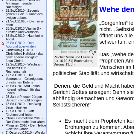
Anhänger , sondern
Nachfolger
Wehe den
32.So.C2010 - Zeugnis
geben für die Zukunft des
ewigen Lebens
21.So.C21010 - Die Tür ist
„Sorgenfrei“ 
offen
nicht. „Selbst
25.So.C2010 Vitamin B -
fürbitten und vermitteln
öffnet uns all
33.So.C2010 - Habt keine
Angst
schwer tun, ei
26.So.C2010 - Den
Abgrund überwinden
Christkönig C2010 -
Bergmoser & Höller
Das „Wehe den
Christkönig Halleluja - das
ganz andere Königtum
Reicher Mann und Lazarus
Propheten Amos
Jesu Christi
(Lk 16,19-31) Buchmalerei,
19.So.C2010 - Wachsam
Verona, 13. Jh
Menschen im No
und bereit zur
Rechenschaft
politischer Stabilität und wirtschaf
17.So.C2010 - Das
Vaterunser - Grundgesetz
christlichen Betens
Denen, die Geld und Macht haben
16.So.C2010 Auf Jesus
hörend hellwach für das
Gericht Gottes ansagen; Denn sie
Leben
25 Jahre Priester Jürgen
abhängig Gemachten und Geword
Benisch - Frucht bringen
Selbstsicheren!“
13.So.C2010 - Den Weg
Jesu mitgehen
12.So.C2010 - Gott
fürchten und lieben
Christi Himmelfahrt 2010 -
Es macht dem Propheten kei
Der Christ steht über allem
Pfingsten 2010 - Der Heilige
Drohungen zu kommen. Aber er
Geist ist Gnade
Schicht ihre Verantwortung fü
7. Osterso.C2010 - Wie du,