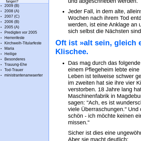
und abgeschrieben werden.
fangen?
2009 (B)
Jeder Fall, in dem alte, all
2008 (A)
2007 (C)
Wochen nach ihrem Tod entde
2006 (B)
werden, ist eine Anklage an 
2005 (A)
sich selbst die Nächsten sind
Predigten vor 2005
Herrenfeste
Oft ist »alt sein, gleic
Kirchweih-Titularfeste
Maria
Klischee.
Heilige
Besonderes
Das mag durch das folgende v
Trauung-Ehe
einem Pflegeheim lebte eine 
Tod-Trauer
ministrantenanwaerter
Leben ist teilweise schwer g
im zweiten hat sie ihre vier
verstorben. 18 Jahre lang hat
Maschinenfabrik in Magdebur
sagen: "Ach, es ist wundersch
viele Überraschungen." Und d
schön ‑ ich möchte keinen e
missen."
Sicher ist dies eine ungewöh
Aber sie macht deutlich: