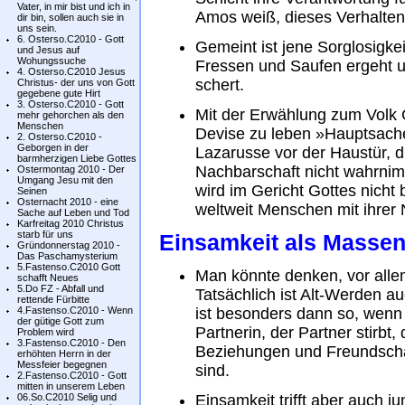
Vater, in mir bist und ich in
Amos weiß, dieses Verhalten 
dir bin, sollen auch sie in
uns sein.
6. Osterso.C2010 - Gott
Gemeint ist jene Sorglosigkeit
und Jesus auf
Wohungssuche
Fressen und Saufen ergeht u
4. Osterso.C2010 Jesus
schert.
Christus- der uns von Gott
gegebene gute Hirt
3. Osterso.C2010 - Gott
Mit der Erwählung zum Volk G
mehr gehorchen als den
Menschen
Devise zu leben »Hauptsache
2. Osterso.C2010 -
Geborgen in der
Lazarusse vor der Haustür, 
barmherzigen Liebe Gottes
Nachbarschaft nicht wahrnimm
Ostermontag 2010 - Der
Umgang Jesu mit den
wird im Gericht Gottes nicht
Seinen
Osternacht 2010 - eine
weltweit Menschen mit ihrer 
Sache auf Leben und Tod
Karfreitag 2010 Christus
starb für uns
Einsamkeit als Massen
Gründonnerstag 2010 -
Das Paschamysterium
5.Fastenso.C2010 Gott
Man könnte denken, vor alle
schafft Neues
5.Do FZ - Abfall und
Tatsächlich ist Alt-Werden 
rettende Fürbitte
4.Fastenso.C2010 - Wenn
ist besonders dann so, wen
der gütige Gott zum
Partnerin, der Partner stirbt, 
Problem wird
3.Fastenso.C2010 - Den
Beziehungen und Freundschaf
erhöhten Herrn in der
Messfeier begegnen
sind.
2.Fastenso.C2010 - Gott
mitten in unserem Leben
06.So.C2010 Selig und
Einsamkeit trifft aber auch 