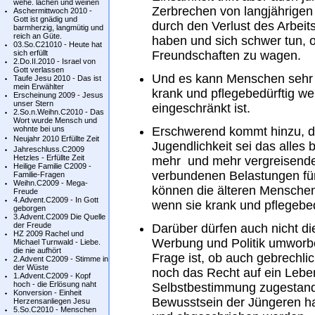
wehe. lachen und weinen
Zerbrechen von langjährige
Aschermittwoch 2010 -
Gott ist gnädig und
durch den Verlust des Arbeits
barmherzig, langmütig und
reich an Güte.
haben und sich schwer tun, of
03.So.C21010 - Heute hat
sich erfüllt
Freundschaften zu wagen.
2.Do.II.2010 - Israel von
Gott verlassen
Und es kann Menschen sehr 
Taufe Jesu 2010 - Das ist
mein Erwählter
krank und pflegebedürftig w
Erscheinung 2009 - Jesus
unser Stern
eingeschränkt ist.
2.So.n.Weihn.C2010 - Das
Wort wurde Mensch und
wohnte bei uns
Erschwerend kommt hinzu, d
Neujahr 2010 Erfüllte Zeit
Jugendlichkeit sei das alles
Jahreschluss.C2009
Hetzles - Erfüllte Zeit
mehr und mehr vergreisende
Heilige Familie C2009 -
verbundenen Belastungen für
Familie-Fragen
Weihn.C2009 - Mega-
können die älteren Menschen
Freude
4.Advent.C2009 - In Gott
wenn sie krank und pflegebed
geborgen
3.Advent.C2009 Die Quelle
der Freude
Darüber dürfen auch nicht d
HZ 2009 Rachel und
Werbung und Politik umworb
Michael Turnwald - Liebe.
die nie aufhört
Frage ist, ob auch gebrechli
2.Advent C2009 - Stimme in
der Wüste
noch das Recht auf ein Lebe
1.Advent.C2009 - Kopf
hoch - die Erlösung naht
Selbstbestimmung zugestande
Konversion - Einheit
Bewusstsein der Jüngeren ha
Herzensanliegen Jesu
5.So.C2010 - Menschen