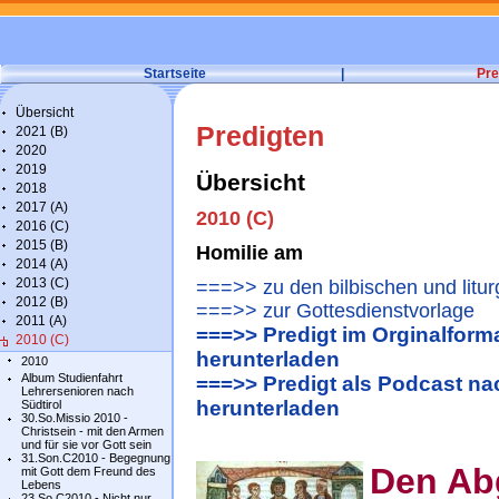
Startseite
|
Pre
Übersicht
Predigten
2021 (B)
2020
2019
Übersicht
2018
2017 (A)
2010 (C)
2016 (C)
2015 (B)
Homilie am
2014 (A)
2013 (C)
===>> zu den bilbischen und litu
2012 (B)
===>> zur Gottesdienstvorlage
2011 (A)
===>> Predigt im Orginalforma
2010 (C)
herunterladen
2010
Album Studienfahrt
===>> Predigt als Podcast n
Lehrersenioren nach
herunterladen
Südtirol
30.So.Missio 2010 -
Christsein - mit den Armen
und für sie vor Gott sein
31.Son.C2010 - Begegnung
Den Ab
mit Gott dem Freund des
Lebens
23.So.C2010 - Nicht nur