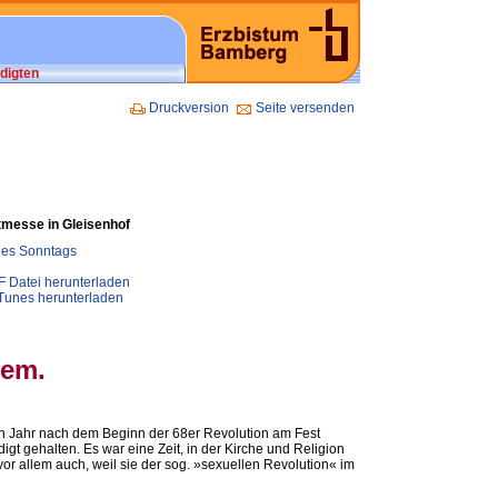
digten
Druckversion
Seite versenden
ltmesse in Gleisenhof
 des Sonntags
F Datei herunterladen
iTunes herunterladen
lem.
in Jahr nach dem Beginn der 68er Revolution am Fest
igt gehalten. Es war eine Zeit, in der Kirche und Religion
or allem auch, weil sie der sog. »sexuellen Revolution« im