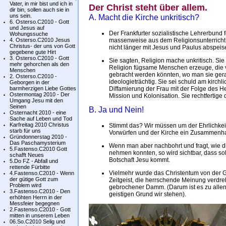
Vater, in mir bist und ich in
Der Christ steht über allem.
dir bin, sollen auch sie in
uns sein.
A. Macht die Kirche unkritisch?
6. Osterso.C2010 - Gott
und Jesus auf
Der Frankfurter sozialistische Lehrerbund fo
Wohungssuche
4. Osterso.C2010 Jesus
massenweise aus dem Religionsunterricht au
Christus- der uns von Gott
nicht länger mit Jesus und Paulus abspeise
gegebene gute Hirt
3. Osterso.C2010 - Gott
Sie sagten, Religion mache unkritisch. Sie
mehr gehorchen als den
Religion fügsame Menschen erzeuge, die v
Menschen
gebracht werden könnten, wo man sie gera
2. Osterso.C2010 -
ideologieträchtig. Sie sei schuld am kirchl
Geborgen in der
barmherzigen Liebe Gottes
Diffamierung der Frau mit der Folge des H
Ostermontag 2010 - Der
Mission und Kolonisation. Sie rechtfertige 
Umgang Jesu mit den
Seinen
B. Ja und Nein!
Osternacht 2010 - eine
Sache auf Leben und Tod
Karfreitag 2010 Christus
Stimmt das? Wir müssen um der Ehrlichkeit
starb für uns
Vorwürfen und der Kirche ein Zusammenh
Gründonnerstag 2010 -
Das Paschamysterium
Wenn man aber nachbohrt und fragt, wie 
5.Fastenso.C2010 Gott
nehmen konnten, so wird sichtbar, dass so
schafft Neues
Botschaft Jesu kommt.
5.Do FZ - Abfall und
rettende Fürbitte
Vielmehr wurde das Christentum von der Ge
4.Fastenso.C2010 - Wenn
der gütige Gott zum
Zeitgeist, die herrschende Meinung verdreh
Problem wird
gebrochener Damm. (Darum ist es zu allen 
3.Fastenso.C2010 - Den
geistigen Grund wir stehen).
erhöhten Herrn in der
Messfeier begegnen
2.Fastenso.C2010 - Gott
mitten in unserem Leben
06.So.C2010 Selig und