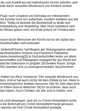
ie zum Austritt aus der katholischen Kirche aufrufen, weil
eute durch sexuellen Missbrauch von Kindern schwer
 Flugs nach Lissabon am Dienstag vor mitreisenden
irche komme nicht von außerhalb, sondern entstehe aus der
lich: "Nötig ist deshalb die Bereitschaft zu Buße und
n Aufarbeitung und Vergebung. Man muss realistisch sein
es Bösen geben wird; am Ende jedoch ist Christus aber
rauch durch Menschen der Kirche ist nur die Spitze des
Gesellschaften weit verbreitet.
 Zeitschrift Emma "seit Beginn der Siebzigerjahre wehren
 Nachbarländern Holland und Frankreich Pädophile
iehe Anmerkung[2]) In Fachzeitschriften treten vor allem
ssenschaftler und Pädagogen engagiert für das Recht auf
ndet die Diskussion in jüngster Zeit breiten Raum. Einige
ng TAZ machten sich zu uneingeschränkten Sprachrohren
m Artikel von Alice Schwarzer "Der sexuelle Missbrauch von
res. Und er hat auch nichts mit dem Zölibat zu tun. Allein in
iminologischen Instituts Hannover Jahr für Jahr etwa eine
hn Fällen sind es Mädchen."[4] Es ist schlimm, dass auch
tan haben. Auch Christen, wir alle sind in Gefahr, vom
ich nicht deswegen, weil mir zu Christi Himmelfahrt nichts
ass die Botschaft von Christi Himmelfahrt heute genauso
ch damals am Fest Christi Himmelfahrt predigte.