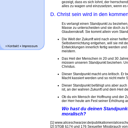
gezeigt, dass es sich lohnt, der herrsche
alles zu wagen und einzusetzen, wenn es 
D. Christ sein wird in den komm
Es verlangt einen Standpunkt zu beziehen, 
Masse zu unterscheiden und sie doch zu li
Glaubenskraft. Sie kommt allein vom Stan
Die Welt der Zukunft wird nach einer helfen
Selbstvernichtung entgehen, will sie mit d
Entwicklungen innerlich fertig werden u
meistern.
Das Heil der Menschen in 20 und 30 Jahren
müssen unseren Standpunkt beziehen. Uns
Christus.
Dieser Standpunkt macht uns kritisch. Er 
Macht kassiert werden und so nicht mehr S
Dieser Standpunkt befähigt uns aber auch v
ist, an der wahren Zukunft und dem Heil d
Ob du ein Mensch der Hoffnung und der Zuk
der Herr heute am Fest seiner Erhöhung an 
Wo hast du deinen Standpunkt?
moralisch?
[1] www.aliceschwarzer.de/publikationen/alicesch
[2] STGB §174 und 176 Sexueller Missbrauch von