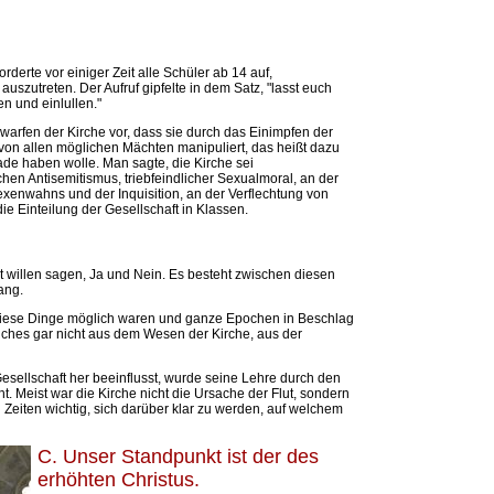
rderte vor einiger Zeit alle Schüler ab 14 auf,
szutreten. Der Aufruf gipfelte in dem Satz, "lasst euch
n und einlullen."
 warfen der Kirche vor, dass sie durch das Einimpfen der
on allen möglichen Mächten manipuliert, das heißt dazu
de haben wolle. Man sagte, die Kirche sei
ichen Antisemitismus, triebfeindlicher Sexualmoral, an der
exenwahns und der Inquisition, an der Verflechtung von
die Einteilung der Gesellschaft in Klassen.
 willen sagen, Ja und Nein. Es besteht zwischen diesen
ang.
diese Dinge möglich waren und ganze Epochen in Beschlag
lches gar nicht aus dem Wesen der Kirche, aus der
sellschaft her beeinflusst, wurde seine Lehre durch den
t. Meist war die Kirche nicht die Ursache der Flut, sondern
Zeiten wichtig, sich darüber klar zu werden, auf welchem
C. Unser Standpunkt ist der des
erhöhten Christus.