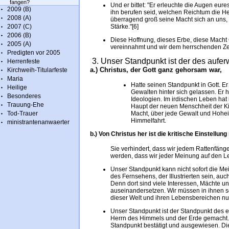
fangen?
Und er bittet: "Er erleuchte die Augen eure
2009 (B)
ihn berufen seid, welchen Reichtum die He
2008 (A)
überragend groß seine Macht sich an uns, 
2007 (C)
Stärke."[6]
2006 (B)
Diese Hoffnung, dieses Erbe, diese Macht 
2005 (A)
vereinnahmt und wir dem herrschenden Zeit
Predigten vor 2005
3. Unser Standpunkt ist der des aufe
Herrenfeste
a.) Christus, der Gott ganz gehorsam war,
Kirchweih-Titularfeste
Maria
Hatte seinen Standpunkt in Gott. E
Heilige
Gewalten hinter sich gelassen. Er 
Besonderes
Ideologien. Im irdischen Leben hat
Trauung-Ehe
Haupt der neuen Menschheit der Kir
Tod-Trauer
Macht, über jede Gewalt und Hohei
Himmelfahrt.
ministrantenanwaerter
b.) Von Christus her ist die kritische Einstellun
Sie verhindert, dass wir jedem Rattenfän
werden, dass wir jeder Meinung auf den L
Unser Standpunkt kann nicht sofort die M
des Fernsehens, der Illustrierten sein, auc
Denn dort sind viele Interessen, Mächte 
auseinandersetzen. Wir müssen in ihnen se
dieser Welt und ihren Lebensbereichen nur
Unser Standpunkt ist der Standpunkt des e
Herrn des Himmels und der Erde gemacht. 
Standpunkt bestätigt und ausgewiesen. Dies