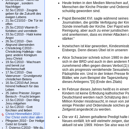
Heute treten in den Medien Menschen auf, d
Anhänger , sondern
Nachfolger
Menschen der Kirche Priester und Ordensl
32.So.C2010 - Zeugnis
schuldig geworden sind.
geben für die Zukunft des
ewigen Lebens
Papst Benedikt XVI. sagte während seines
21.So.C21010 - Die Tür ist
Journalisten, die größte Verfolgung der K
offen
Sünde innerhalb der Kirche. Der Papst wört
25.So.C2010 Vitamin B -
Reinigung, aber auch zu einer juristische
fürbitten und vermitteln
33.So.C2010 - Habt keine
und anerkennen, dass es immer Attacken d
Angst
stärker.“
26.So.C2010 - Den
Abgrund überwinden
Inzwischen ist klar geworden, Kindesmissb
Christkönig C2010 -
Eisbergs. Denn dieses Übel ist in unseren 
Christkönig Halleluja - das
ganz andere Königtum
Alice Schwarzer schrieb schon 1980 in der
Jesu Christi
sich in der BRD und auch in den anderen
19.So.C2010 - Wachsam
und bereit zur
zunehmend offen gegen dieses Verbot.[1] (s
Rechenschaft
sich als progressiv verstehende Sexualwi
17.So.C2010 - Das
Pädophilie ein. Und in der linken Presse fi
Vaterunser - Grundgesetz
Blätter, wie zum Beispiel die Tageszeitu
christlichen Betens
dieses Anliegens."[3] (Ende des Zitats)
16.So.C2010 Auf Jesus
hörend hellwach für das
Im Februar dieses Jahres heißt es in eine
Leben
25 Jahre Priester Jürgen
Kindern ist keine Erfindung katholischer Pat
Benisch - Frucht bringen
Deutschland werden nach Schätzung des Kr
13.So.C2010 - Den Weg
Million Kinder missbraucht, in neun von ze
Jesu mitgehen
einige Priester und Ordensleute solches ge
12.So.C2010 - Gott
Zeitgeist angesteckt zu werden.
fürchten und lieben
Christi Himmelfahrt 2010 -
Die vor 41 Jahren gehaltene Predigt halte 
Der Christ steht über allem
Pfingsten 2010 - Der Heilige
Neues einfällt. Ich will vielmehr zeigen, d
Geist ist Gnade
aktuell ist wie 1969. Hören Sie also was i
7. Osterso.C2010 - Wie du,