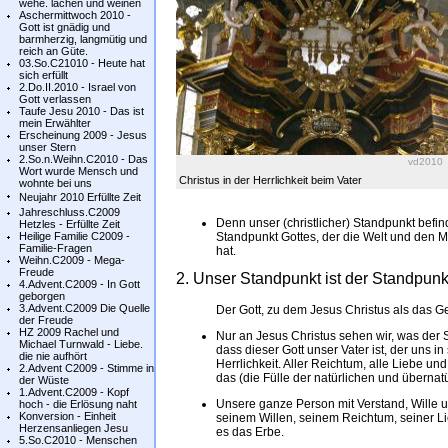
wehe. lachen und weinen
Aschermittwoch 2010 -
Gott ist gnädig und
barmherzig, langmütig und
reich an Güte.
03.So.C21010 - Heute hat
sich erfüllt
2.Do.II.2010 - Israel von
Gott verlassen
Taufe Jesu 2010 - Das ist
mein Erwählter
Erscheinung 2009 - Jesus
unser Stern
2.So.n.Weihn.C2010 - Das
vd2010
Wort wurde Mensch und
Christus in der Herrlichkeit beim Vater
wohnte bei uns
Neujahr 2010 Erfüllte Zeit
Jahreschluss.C2009
Denn unser (christlicher) Standpunkt befind
Hetzles - Erfüllte Zeit
Heilige Familie C2009 -
Standpunkt Gottes, der die Welt und den M
Familie-Fragen
hat.
Weihn.C2009 - Mega-
Freude
2. Unser Standpunkt ist der Standpunkt
4.Advent.C2009 - In Gott
geborgen
3.Advent.C2009 Die Quelle
Der Gott, zu dem Jesus Christus als das G
der Freude
HZ 2009 Rachel und
Nur an Jesus Christus sehen wir, was der S
Michael Turnwald - Liebe.
dass dieser Gott unser Vater ist, der uns in
die nie aufhört
Herrlichkeit. Aller Reichtum, alle Liebe und 
2.Advent C2009 - Stimme in
das (die Fülle der natürlichen und übernat
der Wüste
1.Advent.C2009 - Kopf
Unsere ganze Person mit Verstand, Wille 
hoch - die Erlösung naht
Konversion - Einheit
seinem Willen, seinem Reichtum, seiner Lie
Herzensanliegen Jesu
es das Erbe.
5.So.C2010 - Menschen