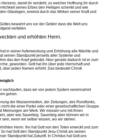
s Herzens, damit ihr versteht, zu welcher Hoffnung ihr durch
rrlichkeit seines Erbes den Heiligen schenkt und wie
den Gläubigen, erweist durch das Wirken seiner Kraft und
Gottes bewahrt uns vor der Gefahr dass die Welt uns
geist verfallen.
rweckten und erhöhten Herrn.
r hat in seiner Auferweckung und Erhöhung alle Mächte und
hat seinen Standpunkt jenseits aller Systeme und
 ihm das den Kopf gekostet. Aber gerade dadurch ist er zum
che, geworden. Gott hat ihn über jede Herrschaft und
t, über jeden Namen erhöht. Das bedeutet Christi
g möglich
ger nachlaufen, dass wir von jedem System vereinnahmt
eim gehen.
einung der Massenmedien, der Zeitungen, des Rundfunks,
h nicht die einer Partei oder einer gesellschaftlichen Gruppe.
und Meinungen am Werk. Wir müssen uns mit ihnen
in, aber wie Sauerteig. Sauerteig aber können wir in
 sein, wenn wir selber wissen, wo wir stehen.
rhöhten Herrn. Ihn hat Gott von den Toten erweckt und zum
So hat Gott den Standpunkt Jesu Christi als seinen
er Standpunkt hat Zukunft. In Christus hat Gott uns