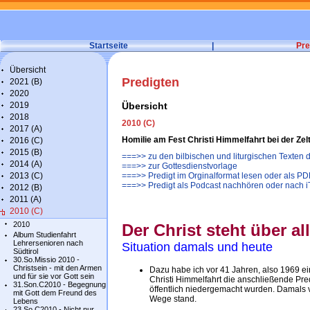
Startseite
|
Pre
Übersicht
Predigten
2021 (B)
2020
2019
Übersicht
2018
2010 (C)
2017 (A)
Homilie am Fest Christi Himmelfahrt bei der Ze
2016 (C)
2015 (B)
===>> zu den bilbischen und liturgischen Texten
2014 (A)
===>> zur Gottesdienstvorlage
2013 (C)
===>> Predigt im Orginalformat lesen oder als PD
===>> Predigt als Podcast nachhören oder nach 
2012 (B)
2011 (A)
2010 (C)
2010
Der Christ steht über al
Album Studienfahrt
Lehrersenioren nach
Situation damals und heute
Südtirol
30.So.Missio 2010 -
Christsein - mit den Armen
Dazu habe ich vor 41 Jahren, also 1969 e
und für sie vor Gott sein
Christi Himmelfahrt die anschließende Pred
31.Son.C2010 - Begegnung
öffentlich niedergemacht wurden. Damals v
mit Gott dem Freund des
Wege stand.
Lebens
23.So.C2010 - Nicht nur