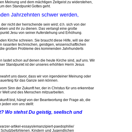
nden Meinung und dem mächtigen Zeitgeist zu widerstehen,
um den Standpunkt Gottes geht.
enden Jahrzehnten schwer werden,
der nicht der herrschende sein wird; d.h. sich von der
eben und ihr zu dienen. Das verlangt eine große
dpunkt Jesu von seiner Auferstehung und Erhöhung.
den Kirche schreien. Sie braucht diese Hilfe, will sie der
en rasanten technischen, geistigen, wissenschaftlichen
nd die großen Probleme des kommenden Jahrhunderts
 lastet schon auf denen die heute Kirche sind, auf uns. Wir
er Standpunkt ist der unseres erhöhten Herrn Jesus
bewahrt uns davor, dass wir von irgendeiner Meinung oder
auerteig für das Ganze sein können.
om Sinn der Zukunft her, der in Christus für uns erkennbar
er Welt und des Menschen mitzuarbeiten.
unft bist, hängt von der Beantwortung der Frage ab, die
jeden von uns stellt:
 Wo stehst Du geistig, seelisch und
warzer-artikel-essays/emanzipiert-paedophilie/
 Schutzbefohlenen, Kindern und Jugendlichen