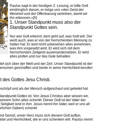
Paulus sagt in der heutigen 2. Lesung, er bitte Gott
eindringlich darum, er möge uns »den Geist der
Weisheit und der Offenbarung verleihen, damit wir
ihn erkennen.«[5]
1. Unser Standpunkt muss also der
Standpunkt Gottes sein.
Nur wer Gott erkennt, dem geht auf, was Gott will. Der
weiß auch, was er von der herrschenden Meinung zu
halten hat. Er wird nicht unbesehen alles annehmen,
was ihm vorgesetzt wird. Er wird sich mit dem
herrschenden Zeitgeist auseinandersetzen. Er wird
alles prüfen und nur das Gute behalten.
et sich über der Welt und der Zeit. Unser Standpunkt ist der
enschen geschaffen und beide in seine Herrlichkeit berufen
 des Gottes Jesu Christi.
eschöpf und als der Mensch aufgeschaut und gebetet hat.
tandpunkt Gottes ist. Von Jesus Christus aber wissen wir,
 seinem Sohn alles schenkt. Dieser Gott ist der Vater der
Seligkeit sind in ihm. Jesus nennt ihn Vater, weil er uns all
ürlichen Gaben) schenkt.
und Gemüt, unser Herz muss sich diesem Gott auftun,
be und Herrlichkeit, die er uns schenken will. Paulus nennt