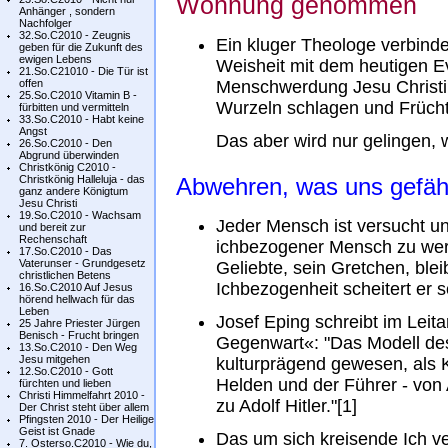
Wohnung genommen
Anhänger , sondern
Nachfolger
32.So.C2010 - Zeugnis
Ein kluger Theologe verbind
geben für die Zukunft des
ewigen Lebens
Weisheit mit dem heutigen E
21.So.C21010 - Die Tür ist
offen
Menschwerdung Jesu Christi 
25.So.C2010 Vitamin B -
Wurzeln schlagen und Frücht
fürbitten und vermitteln
33.So.C2010 - Habt keine
Angst
Das aber wird nur gelingen, 
26.So.C2010 - Den
Abgrund überwinden
Christkönig C2010 -
Christkönig Halleluja - das
Abwehren, was uns gefähr
ganz andere Königtum
Jesu Christi
19.So.C2010 - Wachsam
Jeder Mensch ist versucht un
und bereit zur
Rechenschaft
ichbezogener Mensch zu werd
17.So.C2010 - Das
Vaterunser - Grundgesetz
Geliebte, sein Gretchen, ble
christlichen Betens
Ichbezogenheit scheitert er s
16.So.C2010 Auf Jesus
hörend hellwach für das
Leben
Josef Eping schreibt im Leita
25 Jahre Priester Jürgen
Benisch - Frucht bringen
Gegenwart«: "Das Modell des 
13.So.C2010 - Den Weg
Jesu mitgehen
kulturprägend gewesen, als K
12.So.C2010 - Gott
Helden und der Führer - von 
fürchten und lieben
Christi Himmelfahrt 2010 -
zu Adolf Hitler."[1]
Der Christ steht über allem
Pfingsten 2010 - Der Heilige
Geist ist Gnade
Das um sich kreisende Ich v
7. Osterso.C2010 - Wie du,