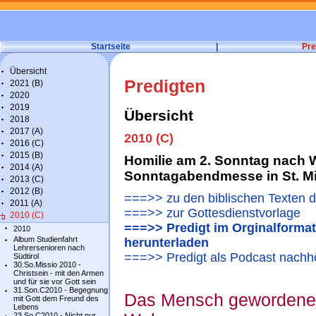
Startseite
|
Pre
Übersicht
Predigten
2021 (B)
2020
2019
Übersicht
2018
2017 (A)
2010 (C)
2016 (C)
2015 (B)
Homilie am 2. Sonntag nach 
2014 (A)
Sonntagabendmesse in St. M
2013 (C)
2012 (B)
===>> zu den biblischen Texten 
2011 (A)
===>> zur Gottesdienstvorlage
2010 (C)
===>> Predigt im Orginalformat
2010
Album Studienfahrt
herunterladen
Lehrersenioren nach
===>> Predigt als Podcast nachh
Südtirol
30.So.Missio 2010 -
Christsein - mit den Armen
und für sie vor Gott sein
31.Son.C2010 - Begegnung
Das Mensch gewordene W
mit Gott dem Freund des
Lebens
23.So.C2010 - Nicht nur