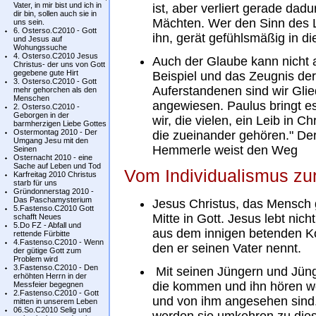
Vater, in mir bist und ich in
ist, aber verliert gerade dad
dir bin, sollen auch sie in
Mächten. Wer den Sinn des Le
uns sein.
6. Osterso.C2010 - Gott
ihn, gerät gefühlsmäßig in die
und Jesus auf
Wohungssuche
4. Osterso.C2010 Jesus
Auch der Glaube kann nicht a
Christus- der uns von Gott
gegebene gute Hirt
Beispiel und das Zeugnis de
3. Osterso.C2010 - Gott
Auferstandenen sind wir Glie
mehr gehorchen als den
Menschen
angewiesen. Paulus bringt es
2. Osterso.C2010 -
Geborgen in der
wir, die vielen, ein Leib in Ch
barmherzigen Liebe Gottes
Ostermontag 2010 - Der
die zueinander gehören." De
Umgang Jesu mit den
Hemmerle weist den Weg
Seinen
Osternacht 2010 - eine
Sache auf Leben und Tod
Vom Individualismus z
Karfreitag 2010 Christus
starb für uns
Gründonnerstag 2010 -
Das Paschamysterium
Jesus Christus, das Mensch 
5.Fastenso.C2010 Gott
Mitte in Gott. Jesus lebt nich
schafft Neues
5.Do FZ - Abfall und
aus dem innigen betenden Ko
rettende Fürbitte
4.Fastenso.C2010 - Wenn
den er seinen Vater nennt.
der gütige Gott zum
Problem wird
3.Fastenso.C2010 - Den
Mit seinen Jüngern und Jünge
erhöhten Herrn in der
die kommen und ihn hören wol
Messfeier begegnen
2.Fastenso.C2010 - Gott
und von ihm angesehen sind.
mitten in unserem Leben
06.So.C2010 Selig und