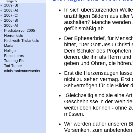
fangen?
2009 (B)
In sich überstürzenden Well
2008 (A)
unzähligen Bildern aus aller 
2007 (C)
2006 (B)
aushalten? Manche wenden s
2005 (A)
gefühlsmäßig ab.
Predigten vor 2005
Herrenfeste
Der Epheserbrief, für Mensc
Kirchweih-Titularfeste
bittet, "Der Gott Jesu Christ
Maria
Dem Schüler des Propheten J
Heilige
Besonderes
denen, die ihn als Herrn und
Trauung-Ehe
geben und Ohren, die hören."
Tod-Trauer
ministrantenanwaerter
Erst die Herzensaugen lasse
nicht zu sehen vermag. Erst
Sehvermögen für die Bilder 
Gleichzeitig sind sie eine Ar
Geschehnisse in der Welt de
weiterleben können - ohne z
müssen.
Wir werden daher unseren Bli
Versenken, zum anbetenden H