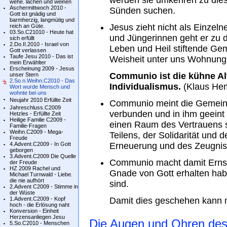
werden sie umkehren zu dies
wehe. lachen und weinen
Aschermittwoch 2010 -
Sünden suchen.
Gott ist gnädig und
barmherzig, langmütig und
Jesus zieht nicht als Einzel
reich an Güte.
03.So.C21010 - Heute hat
und Jüngerinnen geht er zu 
sich erfüllt
2.Do.II.2010 - Israel von
Leben und Heil stiftende Gem
Gott verlassen
Taufe Jesu 2010 - Das ist
Weisheit unter uns Wohnun
mein Erwählter
Erscheinung 2009 - Jesus
Communio ist die kühne Al
unser Stern
2.So.n.Weihn.C2010 - Das
Individualismus.
(Klaus He
Wort wurde Mensch und
wohnte bei uns
Neujahr 2010 Erfüllte Zeit
Communio meint die Gemeins
Jahreschluss.C2009
verbunden und in ihm geeint
Hetzles - Erfüllte Zeit
Heilige Familie C2009 -
einen Raum des Vertrauens sc
Familie-Fragen
Weihn.C2009 - Mega-
Teilens, der Solidarität und
Freude
4.Advent.C2009 - In Gott
Erneuerung und des Zeugnis
geborgen
3.Advent.C2009 Die Quelle
Communio macht damit Ernst,
der Freude
HZ 2009 Rachel und
Gnade von Gott erhalten habe
Michael Turnwald - Liebe.
die nie aufhört
sind.
2.Advent C2009 - Stimme in
der Wüste
1.Advent.C2009 - Kopf
Damit dies geschehen kann 
hoch - die Erlösung naht
Konversion - Einheit
Herzensanliegen Jesu
Die Augen und Ohren des
5.So.C2010 - Menschen