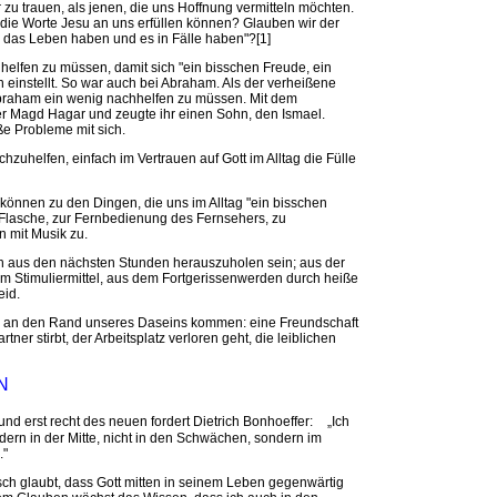
u trauen, als jenen, die uns Hoffnung vermitteln möchten.
h die Worte Jesu an uns erfüllen können? Glauben wir der
 das Leben haben und es in Fälle haben"?[1]
elfen zu müssen, damit sich "ein bisschen Freude, ein
n einstellt. So war auch bei Abraham. Als der verheißene
 Abraham ein wenig nachhelfen zu müssen. Mit dem
 der Magd Hagar und zeugte ihr einen Sohn, den Ismael.
oße Probleme mit sich.
hzuhelfen, einfach im Vertrauen auf Gott im Alltag die Fülle
 können zu den Dingen, die uns im Alltag "ein bisschen
r Flasche, zur Fernbedienung des Fernsehers, zu
n mit Musik zu.
ch aus den nächsten Stunden herauszuholen sein; aus der
 Stimuliermittel, aus dem Fortgerissenwerden durch heiße
eid.
 wir an den Rand unseres Daseins kommen: eine Freundschaft
tner stirbt, der Arbeitsplatz verloren geht, die leiblichen
N
d erst recht des neuen fordert Dietrich Bonhoeffer: „Ich
ern in der Mitte, nicht in den Schwächen, sondern im
."
ch glaubt, dass Gott mitten in seinem Leben gegenwärtig