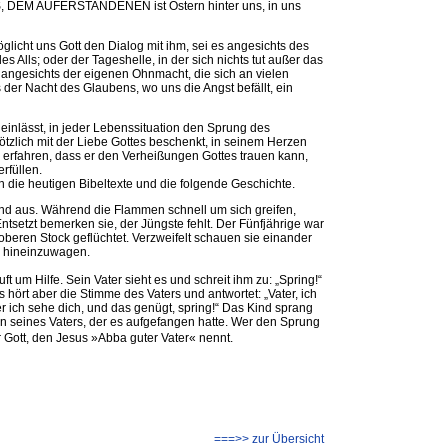
S, DEM AUFERSTANDENEN ist Ostern hinter uns, in uns
glicht uns Gott den Dialog mit ihm, sei es angesichts des
 Alls; oder der Tageshelle, in der sich nichts tut außer das
angesichts der eigenen Ohnmacht, die sich an vielen
er Nacht des Glaubens, wo uns die Angst befällt, ein
neinlässt, in jeder Lebenssituation den Sprung des
ötzlich mit der Liebe Gottes beschenkt, in seinem Herzen
d erfahren, dass er den Verheißungen Gottes trauen kann,
erfüllen.
die heutigen Bibeltexte und die folgende Geschichte.
nd aus. Während die Flammen schnell um sich greifen,
tsetzt bemerken sie, der Jüngste fehlt. Der Fünfjährige war
beren Stock geflüchtet. Verzweifelt schauen sie einander
o hineinzuwagen.
ft um Hilfe. Sein Vater sieht es und schreit ihm zu: „Spring!“
hört aber die Stimme des Vaters und antwortet: „Vater, ich
ber ich sehe dich, und das genügt, spring!“ Das Kind sprang
n seines Vaters, der es aufgefangen hatte. Wer den Sprung
r Gott, den Jesus »Abba guter Vater« nennt.
===>> zur Übersicht