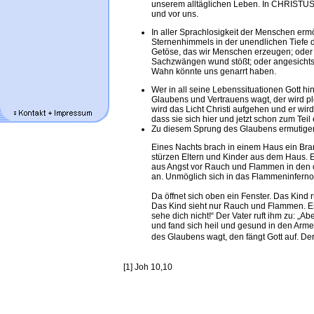
unserem alltäglichen Leben. In CHRISTU
und vor uns.
In aller Sprachlosigkeit der Menschen ermö
Sternenhimmels in der unendlichen Tiefe des
Getöse, das wir Menschen erzeugen; oder 
Sachzwängen wund stößt; oder angesichts d
Wahn könnte uns genarrt haben.
Wer in all seine Lebenssituationen Gott hi
Glaubens und Vertrauens wagt, der wird pl
wird das Licht Christi aufgehen und er wir
dass sie sich hier und jetzt schon zum Teil 
Zu diesem Sprung des Glaubens ermutigen 
Eines Nachts brach in einem Haus ein Bra
stürzen Eltern und Kinder aus dem Haus. En
aus Angst vor Rauch und Flammen in den o
an. Unmöglich sich in das Flammeninfern
Da öffnet sich oben ein Fenster. Das Kind ru
Das Kind sieht nur Rauch und Flammen. Es 
sehe dich nicht!“ Der Vater ruft ihm zu: „A
und fand sich heil und gesund in den Arme
des Glaubens wagt, den fängt Gott auf. De
[1] Joh 10,10