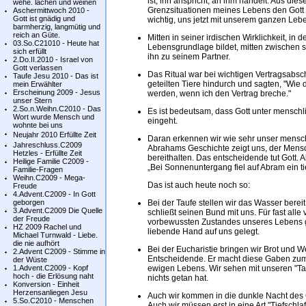
ist, ihn anspricht, an ihm handelt. Aus di
wehe. lachen und weinen
Grenzsituationen meines Lebens den Gott d
Aschermittwoch 2010 -
Gott ist gnädig und
wichtig, uns jetzt mit unserem ganzen Leb
barmherzig, langmütig und
reich an Güte.
Mitten in seiner irdischen Wirklichkeit, 
03.So.C21010 - Heute hat
Lebensgrundlage bildet, mitten zwischen s
sich erfüllt
ihn zu seinem Partner.
2.Do.II.2010 - Israel von
Gott verlassen
Das Ritual war bei wichtigen Vertragsabsc
Taufe Jesu 2010 - Das ist
geteilten Tiere hindurch und sagten, "Wie d
mein Erwählter
Erscheinung 2009 - Jesus
werden, wenn ich den Vertrag breche."
unser Stern
2.So.n.Weihn.C2010 - Das
Es ist bedeutsam, dass Gott unter mensch
Wort wurde Mensch und
eingeht.
wohnte bei uns
Neujahr 2010 Erfüllte Zeit
Daran erkennen wir wie sehr unser menschl
Jahreschluss.C2009
Abrahams Geschichte zeigt uns, der Mens
Hetzles - Erfüllte Zeit
bereithalten. Das entscheidende tut Gott. 
Heilige Familie C2009 -
„Bei Sonnenuntergang fiel auf Abram ein tie
Familie-Fragen
Weihn.C2009 - Mega-
Das ist auch heute noch so:
Freude
4.Advent.C2009 - In Gott
geborgen
Bei der Taufe stellen wir das Wasser berei
3.Advent.C2009 Die Quelle
schließt seinen Bund mit uns. Für fast alle 
der Freude
vorbewussten Zustandes unseres Lebens ge
HZ 2009 Rachel und
liebende Hand auf uns gelegt.
Michael Turnwald - Liebe.
die nie aufhört
Bei der Eucharistie bringen wir Brot und W
2.Advent C2009 - Stimme in
Entscheidende. Er macht diese Gaben zum
der Wüste
1.Advent.C2009 - Kopf
ewigen Lebens. Wir sehen mit unseren "Ta
hoch - die Erlösung naht
nichts getan hat.
Konversion - Einheit
Herzensanliegen Jesu
Auch wir kommen in die dunkle Nacht des
5.So.C2010 - Menschen
Auch wir müssen erst in eine Art "Tiefschlaf