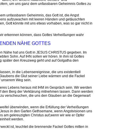
pfern, um uns ganz dem unfassbaren Geheimnis Gottes zu
sem unfassbaren Geheimnis, das Gott ist, die Angst
ubens aufzuwachen mit leeren Händen und getäuschten
n, Gott könnte mit uns etwas vorhaben, was so gar nicht in
wir erkennen können, dass Gottes Verheißungen wahr
TTENDEN NÄHE GOTTES
nden Nähe hat uns Gott in JESUS CHRISTUS gegeben. Im
ebten Sohn. Auf IHN sollen wir hören. In ihm ist Gottes
ig später den Kreuzweg geht und auf Golgatha den
assen, in die Lebensereignisse, die uns existentiell
 Glaubens die Glut seiner Liebe wärmen und die Fackel
f unserem Weg sein.
eres Lebens heraus mit IHM im Gespräch sein. Wir werden
f den Berg der Verklärung mitnehmen lassen. Dann werden
l zu verscheuchen, die uns den Glauben an die Gegenwart
Zweifel überwinden, wenn die Erfüllung der Verheißungen
it Jesus in den Garten Gethsemane, wenn Angstvisionen uns
 uns am gekreuzigten Christus auf,wenn wir wie er Opfer
einheit werden.
erweckt ist, leuchtet die brennende Fackel Gottes mitten in