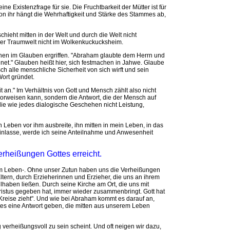
eine Existenzfrage für sie. Die Fruchtbarkeit der Mütter ist für
 ihr hängt die Wehrhaftigkeit und Stärke des Stammes ab,
eht mitten in der Welt und durch die Welt nicht
 oder Traumwelt nicht im Wolkenkuckucksheim.
n im Glauben ergriffen. "Abraham glaubte dem Herrn und
net." Glauben heißt hier, sich festmachen in Jahwe. Glaube
ch alle menschliche Sicherheit von sich wirft und sein
Wort gründet.
t an." Im Verhältnis von Gott und Mensch zählt also nicht
vorweisen kann, sondern die Antwort, die der Mensch auf
 die wie jedes dialogische Geschehen nicht Leistung,
 Leben vor ihm ausbreite, ihn mitten in mein Leben, in das
neinlasse, werde ich seine Anteilnahme und Anwesenheit
rheißungen Gottes erreicht.
em Leben-. Ohne unser Zutun haben uns die Verheißungen
ltern, durch Erzieherinnen und Erzieher, die uns an ihrem
lhaben ließen. Durch seine Kirche am Ort, die uns mit
ristus gegeben hat, immer wieder zusammenbringt. Gott hat
Kreise zieht". Und wie bei Abraham kommt es darauf an,
tes eine Antwort geben, die mitten aus unserem Leben
g verheißungsvoll zu sein scheint. Und oft neigen wir dazu,