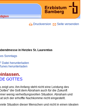
digten
Druckversion
Seite versenden
abendmesse in Hetzles St. Laurentius
 des Sonntags
F Datei herunterladen
iTunes herunterladen
einlassen.
ADE GOTTES
zeigt uns: Am Anfang steht nicht eine Leistung des
ttes" die Gott dem Abraham auch für die Zukunft
einer wenig verheißungsvollen Situation. Abraham und
at sich der erhoffte Nachkomme nicht eingestellt.
nkrete Situation dieser Menschen und nicht in einen idealen