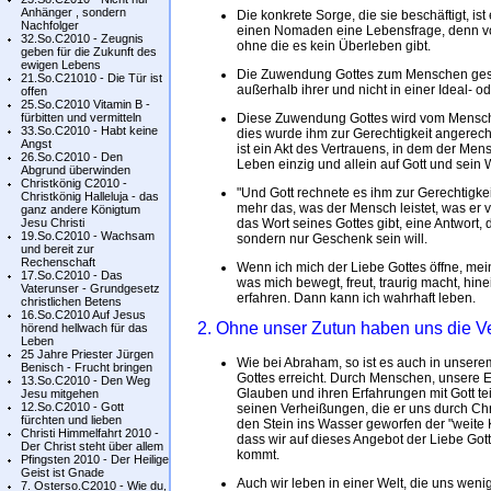
Anhänger , sondern
Die konkrete Sorge, die sie beschäftigt, ist 
Nachfolger
einen Nomaden eine Lebensfrage, denn von
32.So.C2010 - Zeugnis
ohne die es kein Überleben gibt.
geben für die Zukunft des
ewigen Lebens
Die Zuwendung Gottes zum Menschen geschi
21.So.C21010 - Die Tür ist
außerhalb ihrer und nicht in einer Ideal-
offen
25.So.C2010 Vitamin B -
fürbitten und vermitteln
Diese Zuwendung Gottes wird vom Mensche
33.So.C2010 - Habt keine
dies wurde ihm zur Gerechtigkeit angerech
Angst
ist ein Akt des Vertrauens, in dem der Mens
26.So.C2010 - Den
Leben einzig und allein auf Gott und sein 
Abgrund überwinden
Christkönig C2010 -
"Und Gott rechnete es ihm zur Gerechtigkei
Christkönig Halleluja - das
mehr das, was der Mensch leistet, was er 
ganz andere Königtum
Jesu Christi
das Wort seines Gottes gibt, eine Antwort,
19.So.C2010 - Wachsam
sondern nur Geschenk sein will.
und bereit zur
Rechenschaft
Wenn ich mich der Liebe Gottes öffne, mein
17.So.C2010 - Das
was mich bewegt, freut, traurig macht, hi
Vaterunser - Grundgesetz
erfahren. Dann kann ich wahrhaft leben.
christlichen Betens
16.So.C2010 Auf Jesus
2. Ohne unser Zutun haben uns die Ve
hörend hellwach für das
Leben
25 Jahre Priester Jürgen
Wie bei Abraham, so ist es auch in unser
Benisch - Frucht bringen
Gottes erreicht. Durch Menschen, unsere E
13.So.C2010 - Den Weg
Glauben und ihren Erfahrungen mit Gott tei
Jesu mitgehen
12.So.C2010 - Gott
seinen Verheißungen, die er uns durch Ch
fürchten und lieben
den Stein ins Wasser geworfen der "weite 
Christi Himmelfahrt 2010 -
dass wir auf dieses Angebot der Liebe Got
Der Christ steht über allem
kommt.
Pfingsten 2010 - Der Heilige
Geist ist Gnade
Auch wir leben in einer Welt, die uns weni
7. Osterso.C2010 - Wie du,