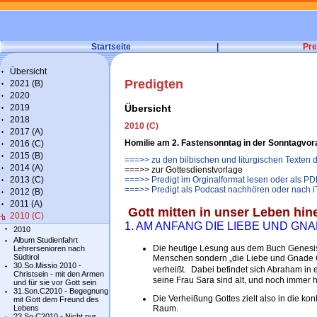
Startseite
|
Pre
Übersicht
Predigten
2021 (B)
2020
2019
Übersicht
2018
2010 (C)
2017 (A)
Homilie am 2. Fastensonntag in der Sonntagvor
2016 (C)
2015 (B)
===>> zu den bilbischen und liturgischen Texten
2014 (A)
===>> zur Gottesdienstvorlage
2013 (C)
===>> Predigt im Orginalformat lesen oder als PD
===>> Predigt als Podcast nachhören oder nach 
2012 (B)
2011 (A)
Gott mitten in unser Leben hin
2010 (C)
1. AM ANFANG DIE LIEBE UND GN
2010
Album Studienfahrt
Die heutige Lesung aus dem Buch Genesis 
Lehrersenioren nach
Südtirol
Menschen sondern „die Liebe und Gnade Go
30.So.Missio 2010 -
verheißt. Dabei befindet sich Abraham in 
Christsein - mit den Armen
seine Frau Sara sind alt, und noch immer h
und für sie vor Gott sein
31.Son.C2010 - Begegnung
Die Verheißung Gottes zielt also in die ko
mit Gott dem Freund des
Lebens
Raum.
23.So.C2010 - Nicht nur