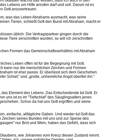
esem Glauben wächst das Wissen, dass ich auch in den
es Lebens um Hilfe anrufen darf und soll. Darum ist es
en Gott anzuvertrauen.
in dem, was das Leben Abrahams ausmacht, was seine
einen Tieren, schließt Gott den Bund mit Abraham, macht er
hlüssen üblich: Die Vertragspartner gingen durch die
iese Tiere zerschnitten wurden, so will ich zerschnitten
lichen Formen das Gemeinschaftsverhältnis mit Abraham
iches Leben offen ist für die Begegnung mit Gott.
ch kann nur die menschlichen Zeichen und Formen
Abraham ist eher passiv. Er überlässt sich dem Geschehen.
fer Schlaf;“ und „große, unheimliche Angst überfiel ihn.“
t, das Element des Lebens. Das Entscheidende tut Gott. Er
von uns ist es im "Tiefschlaf" des Säuglingsalters jenes
schehen. Schon da hat uns Gott ergriffen und seine
ein, einfache, alltägliche Gaben. Und wieder tut Gott das
 Zeichen seines Bundes mit uns und zur Speise des
gaugen" nur Brot und Wein, haben das Gefühl, dass sich
 Glaubens, wie Johannes vom Kreuz diesen Zustand nennt.
" fallen, d.h. unsere natürliche Geistes- und