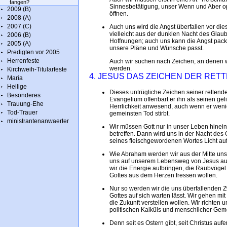
fangen?
Sinnesbetätigung, unser Wenn und Aber o
2009 (B)
öffnen.
2008 (A)
2007 (C)
Auch uns wird die Angst überfallen vor die
vielleicht aus der dunklen Nacht des Gla
2006 (B)
Hoffnungen; auch uns kann die Angst packe
2005 (A)
unsere Pläne und Wünsche passt.
Predigten vor 2005
Herrenfeste
Auch wir suchen nach Zeichen, an denen 
werden.
Kirchweih-Titularfeste
4. JESUS DAS ZEICHEN DER RE
Maria
Heilige
Dieses untrügliche Zeichen seiner rette
Besonderes
Evangelium offenbart er ihn als seinen geli
Trauung-Ehe
Herrlichkeit anwesend, auch wenn er wen
Tod-Trauer
gemeinsten Tod stirbt.
ministrantenanwaerter
Wir müssen Gott nur in unser Leben hineinl
betreffen. Dann wird uns in der Nacht des
seines fleischgewordenen Wortes Licht au
Wie Abraham werden wir aus der Mitte uns
uns auf unserem Lebensweg von Jesus au
wir die Energie aufbringen, die Raubvöge
Gottes aus dem Herzen fressen wollen.
Nur so werden wir die uns überfallenden 
Gottes auf sich warten lässt. Wir gehen m
die Zukunft verstellen wollen. Wir richten
politischen Kalküls und menschlicher Gem
Denn seit es Ostern gibt, seit Christus auf