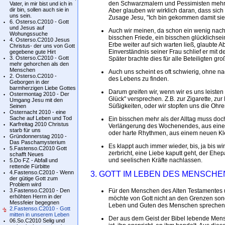
den Schwarzmalern und Pessimisten mehr z
Vater, in mir bist und ich in
dir bin, sollen auch sie in
Aber glauben wir wirklich daran, dass sic
uns sein.
Zusage Jesu, "Ich bin gekommen damit sie
6. Osterso.C2010 - Gott
und Jesus auf
Auch wir meinen, da schon ein wenig nachh
Wohungssuche
bisschen Friede, ein bisschen glücklichsei
4. Osterso.C2010 Jesus
Erbe weiter auf sich warten ließ, glaubte
Christus- der uns von Gott
Einverständnis seiner Frau schlief er mit
gegebene gute Hirt
3. Osterso.C2010 - Gott
Später brachte dies für alle Beteiligten gr
mehr gehorchen als den
Menschen
Auch uns scheint es oft schwierig, ohne nac
2. Osterso.C2010 -
des Lebens zu finden.
Geborgen in der
barmherzigen Liebe Gottes
Darum greifen wir, wenn wir es uns leisten
Ostermontag 2010 - Der
Glück" versprechen. Z.B. zur Zigarette, zu
Umgang Jesu mit den
Süßigkeiten, oder wir stopfen uns die Ohre
Seinen
Osternacht 2010 - eine
Sache auf Leben und Tod
Ein bisschen mehr als der Alltag muss do
Karfreitag 2010 Christus
Verlängerung des Wochenendes, aus einem
starb für uns
oder harte Rhythmen, aus einem neuen Kl
Gründonnerstag 2010 -
Das Paschamysterium
Es klappt auch immer wieder, bis, ja bis
5.Fastenso.C2010 Gott
zerbricht, eine Liebe kaputt geht, der Ehepar
schafft Neues
und seelischen Kräfte nachlassen.
5.Do FZ - Abfall und
rettende Fürbitte
4.Fastenso.C2010 - Wenn
3. GOTT IM LEBEN DES MENSCHE
der gütige Gott zum
Problem wird
3.Fastenso.C2010 - Den
Für den Menschen des Alten Testamentes un
erhöhten Herrn in der
möchte von Gott nicht an den Grenzen sond
Messfeier begegnen
Leben und Guten des Menschen sprechen
2.Fastenso.C2010 - Gott
mitten in unserem Leben
Der aus dem Geist der Bibel lebende Mens
06.So.C2010 Selig und