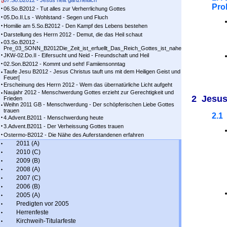
07.So.B2012 - Jesus heilt ganzheitlich
Pro
06.So.B2012 - Tut alles zur Verherrlichung Gottes
05.Do.II.Ls - Wohlstand - Segen und Fluch
Homilie am 5.So.B2012 - Den Kampf des Lebens bestehen
Darstellung des Herrn 2012 - Demut, die das Heil schaut
03.So.B2012 -
Pre_03_SONN_B2012Die_Zeit_ist_erfuellt_Das_Reich_Gottes_ist_nahe
JKW-02.Do.II - Eifersucht und Neid - Freundschaft und Heil
02.Son.B2012 - Kommt und seht! Famiiensonntag
Taufe Jesu B2012 - Jesus Christus tauft uns mit dem Heiligen Geist und
Feuer[
Erscheinung des Herrn 2012 - Wem das übernatürliche Licht aufgeht
Naujahr 2012 - Menschwerdung Gottes erzieht zur Gerechtigkeit und
2 Jesus 
Frieden
Weihn 2011 GB - Menschwerdung - Der schöpferischen Liebe Gottes
trauen
2.1
4.Advent.B2011 - Menschwerdung heute
3.Advent.B2011 - Der Verheissung Gottes trauen
Ostermo-B2012 - Die Nähe des Auferstandenen erfahren
2011 (A)
2010 (C)
2009 (B)
2008 (A)
2007 (C)
2006 (B)
2005 (A)
Predigten vor 2005
Herrenfeste
Kirchweih-Titularfeste