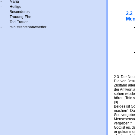
Maria
Heilige
Besonderes
2.2
Trauung-Ehe
Men
Tod-Trauer
ministrantenanwaerter
2.3 Der Neue
Die von Jesu
Zustand all
der Antwort 
sehen wiede
hören; Tote 
[8]
Beides ist G
machen“. Dar
Gott vergeben
Menschensohn
vergeben.“
Gott ist es, 
er gekommen.