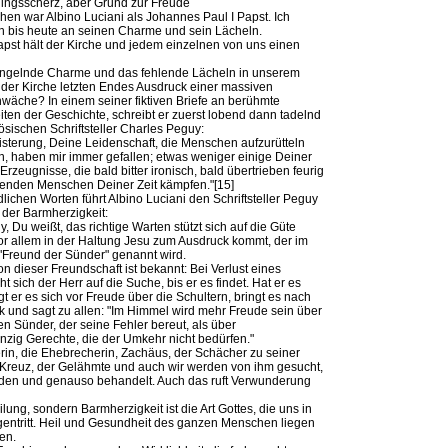
ingsscherz, aber Grund zur Freude
hen war Albino Luciani als Johannes Paul I Papst. Ich
h bis heute an seinen Charme und sein Lächeln.
apst hält der Kirche und jedem einzelnen von uns einen
ngelnde Charme und das fehlende Lächeln in unserem
n der Kirche letzten Endes Ausdruck einer massiven
äche? In einem seiner fiktiven Briefe an berühmte
iten der Geschichte, schreibt er zuerst lobend dann tadelnd
ösischen Schriftsteller Charles Peguy:
sterung, Deine Leidenschaft, die Menschen aufzurütteln
n, haben mir immer gefallen; etwas weniger einige Deiner
 Erzeugnisse, die bald bitter ironisch, bald übertrieben feurig
renden Menschen Deiner Zeit kämpfen."[15]
dlichen Worten führt Albino Luciani den Schriftsteller Peguy
der Barmherzigkeit:
, Du weißt, das richtige Warten stützt sich auf die Güte
vor allem in der Haltung Jesu zum Ausdruck kommt, der im
Freund der Sünder" genannt wird.
n dieser Freundschaft ist bekannt: Bei Verlust eines
 sich der Herr auf die Suche, bis er es findet. Hat er es
t er es sich vor Freude über die Schultern, bringt es nach
 und sagt zu allen: "Im Himmel wird mehr Freude sein über
en Sünder, der seine Fehler bereut, als über
ig Gerechte, die der Umkehr nicht bedürfen."
rin, die Ehebrecherin, Zachäus, der Schächer zu seiner
Kreuz, der Gelähmte und auch wir werden von ihm gesucht,
den und genauso behandelt. Auch das ruft Verwunderung
ilung, sondern Barmherzigkeit ist die Art Gottes, die uns in
entritt. Heil und Gesundheit des ganzen Menschen liegen
en.