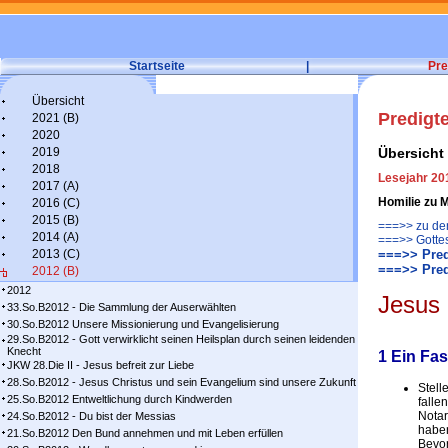
Startseite
|
Pre
Übersicht
Predigt
2021 (B)
2020
2019
Übersicht
2018
Lesejahr 20
2017 (A)
Homilie zu 
2016 (C)
2015 (B)
===>> zu den
2014 (A)
===>> Gotte
2013 (C)
===>> Pred
===>> Pred
2012 (B)
2012
Jesus 
33.So.B2012 - Die Sammlung der Auserwählten
30.So.B2012 Unsere Missionierung und Evangelisierung
29.So.B2012 - Gott verwirklicht seinen Heilsplan durch seinen leidenden
Knecht
1 Ein Fa
JKW 28.Die II - Jesus befreit zur Liebe
28.So.B2012 - Jesus Christus und sein Evangelium sind unsere Zukunft
Stell
25.So.B2012 Entweltlichung durch Kindwerden
falle
Notar
24.So.B2012 - Du bist der Messias
haben
21.So.B2012 Den Bund annehmen und mit Leben erfüllen
Bevor