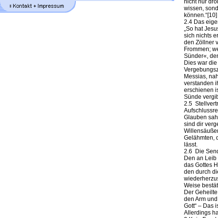
nicht nur dr
wissen, sond
können.“[10]
2.4 Das eige
„So hat Jesu
sich nichts 
den Zöllner 
Frommen; wen
Sünder«, denn
Dies war die
Vergebungsze
Messias, nah
verstanden i
erschienen is
Sünde vergibt
2.5 Stellver
Aufschlussre
Glauben sah
sind dir verg
Willensäußer
Gelähmten, 
lässt.
2.6 Die Sen
Den an Leib 
das Gottes H
den durch d
wiederherzus
Weise bestäti
Der Geheilte
den Arm und 
Gott“ – Das 
Allerdings h