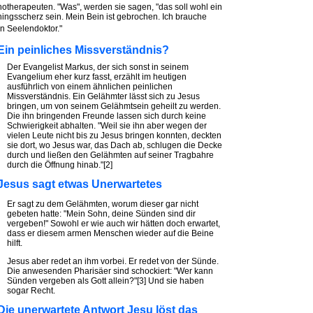
otherapeuten. "Was", werden sie sagen, "das soll wohl ein
ingsscherz sein. Mein Bein ist gebrochen. Ich brauche
n Seelendoktor."
 Ein peinliches Missverständnis?
Der Evangelist Markus, der sich sonst in seinem
Evangelium eher kurz fasst, erzählt im heutigen
ausführlich von einem ähnlichen peinlichen
Missverständnis. Ein Gelähmter lässt sich zu Jesus
bringen, um von seinem Gelähmtsein geheilt zu werden.
Die ihn bringenden Freunde lassen sich durch keine
Schwierigkeit abhalten. "Weil sie ihn aber wegen der
vielen Leute nicht bis zu Jesus bringen konnten, deckten
sie dort, wo Jesus war, das Dach ab, schlugen die Decke
durch und ließen den Gelähmten auf seiner Tragbahre
durch die Öffnung hinab."[2]
 Jesus sagt etwas Unerwartetes
Er sagt zu dem Gelähmten, worum dieser gar nicht
gebeten hatte: "Mein Sohn, deine Sünden sind dir
vergeben!" Sowohl er wie auch wir hätten doch erwartet,
dass er diesem armen Menschen wieder auf die Beine
hilft.
Jesus aber redet an ihm vorbei. Er redet von der Sünde.
Die anwesenden Pharisäer sind schockiert: "Wer kann
Sünden vergeben als Gott allein?"[3] Und sie haben
sogar Recht.
 Die unerwartete Antwort Jesu löst das