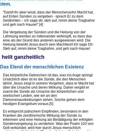
blem.
"Damit ihr aber wisst, dass der Menschensohn Macht hat,
auf Erden Sünden zu vergeben - sprach Er zu dem
Gelähmten -: ich sage dir, steh auf, nimm deine Tragbahre
und geh nach Hause!" [4]
Die Vergebung der Sünden und die Heilung von der
Lähmung werden so miteinander verknüpft, so dass das
eine als der Grund des anderen ausgewiesen wird. Die
Heilung bewirkt Jesus durch sein Machtwort Ich sage Dir:
Steh auf, nimm deine Tragbahre, und geh nach Hause!
heilt ganzheitlich
 Das Elend der menschlichen Existenz
Das körperliche Gebrechen ist das, was ins Auge springt.
Ursächlich aber ist es die Sünde, die den Menschen
lähmt. Jesus zeigt in seinem Vorgehen, dass er Macht hat
über die Ursache und deren Wirkung. Daher vergibt er
zuerst die Sünde als Ursache der körperlichen und
seelischen Leiden, wie wir an den
Dämonenaustreibungen sehen. Solche gehen dem
heutigen Evangelium voraus.[5]
Es entspricht jüdischem Empfinden, besonders in den
Kranken die zerstörerische Wirkung der Sünde zu
erkennen und eine Heilung als Bestätigung der erfolgten
Sündenvergebung zu verstehen. Was der Psalm 103 von
Gott verkündet, wird hier durch Jesus menschlich