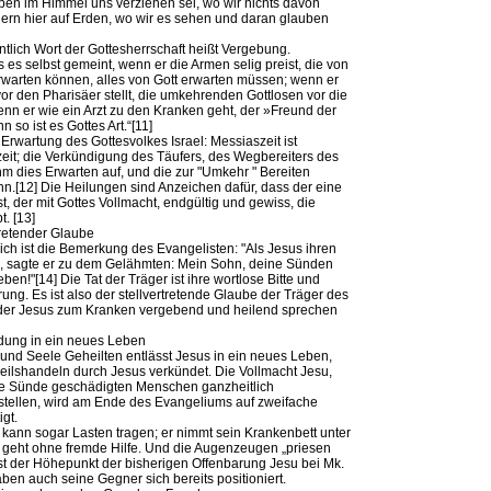
oben im Himmel uns verziehen sei, wo wir nichts davon
ern hier auf Erden, wo wir es sehen und daran glauben
ntlich Wort der Gottesherrschaft heißt Vergebung.
s es selbst gemeint, wenn er die Armen selig preist, die von
erwarten können, alles von Gott erwarten müssen; wenn er
vor den Pharisäer stellt, die umkehrenden Gottlosen vor die
n er wie ein Arzt zu den Kranken geht, der »Freund der
 so ist es Gottes Art.“[11]
 Erwartung des Gottesvolkes Israel: Messiaszeit ist
it; die Verkündigung des Täufers, des Wegbereiters des
m dies Erwarten auf, und die zur "Umkehr " Bereiten
hn.[12] Die Heilungen sind Anzeichen dafür, dass der eine
t, der mit Gottes Vollmacht, endgültig und gewiss, die
. [13]
tretender Glaube
ich ist die Bemerkung des Evangelisten: "Als Jesus ihren
, sagte er zu dem Gelähmten: Mein Sohn, deine Sünden
eben!"[14] Die Tat der Träger ist ihre wortlose Bitte und
ung. Es ist also der stellvertretende Glaube der Träger des
der Jesus zum Kranken vergebend und heilend sprechen
dung in ein neues Leben
und Seele Geheilten entlässt Jesus in ein neues Leben,
eilshandeln durch Jesus verkündet. Die Vollmacht Jesu,
ie Sünde geschädigten Menschen ganzheitlich
tellen, wird am Ende des Evangeliums auf zweifache
gt.
 kann sogar Lasten tragen; er nimmt sein Krankenbett unter
geht ohne fremde Hilfe. Und die Augenzeugen „priesen
ist der Höhepunkt der bisherigen Offenbarung Jesu bei Mk.
aben auch seine Gegner sich bereits positioniert.