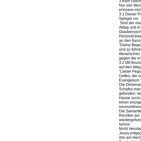
3 Kein Fasch
Nur vier Woc
erinnere mic
3.1 Dieser P
Spiegel vor
Sind der ma
Alltag und i
Glaubensschw
Persönlichke
an den franz
"Deine Begei
und zu führe
literarischen
gegen die ir
3.2 Mit freun
auf den Weg 
"Lieber Peguy
Gottes, die 
Evangelium "
Die Dimensio
Schafes macht
gefunden, leg
Hause zurück
einen einzig
neunundneunz
Die Samarite
Rechten am 
wiedergefun
hervor.
Nicht Verurte
Jesus entgeg
ihm am Herz