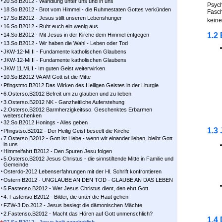
20.So.B2012 - Wandlung unter uns und in uns
Psych
18.So.B2012 - Brot vom Himmel - die Ruhmestaten Gottes verkünden
Fasch
17.So.B2012 - Jesus stillt unseren Lebenshunger
keine
16.So.B2012 - Ruht euch ein wenig aus
1.2
14.So.B2012 - Mit Jesus in der Kirche dem Himmel entgegen
13.So.B2012 - Wir haben die Wahl - Leben oder Tod
JKW-12-Mi.II - Fundamente katholischen Glaubens
JKW-12-Mi.II - Fundamente katholischen Glaubens
JKW 11.Mi.II - Im guten Geist weiterwirken
10.So.B2012 VA AM Gott ist die Mitte
Pfingstmo.B2012 Das Wirken des Heiligen Geistes in der Liturgie
6.Osterso.B2012 Befreit um zu glauben und zu lieben
3.Osterso.B2012 NK - Ganzheitliche Auferstehung
2.Osterso.B2012 Barmherzigkeitsso. Geschenktes Erbarmen
weiterschenken
32.So.B2012 Honings - Alles geben
1.3
Pfingstso.B2012 - Der Heilig Geist beseelt die Kirche
7.Osterso.B2012 - Gott ist Liebe - wenn wir einander lieben, bleibt Gott
in uns
Himmelfahrt B2012 - Den Spuren Jesu folgen
5.Osterso.B2012 Jesus Christus - die sinnstiftende Mitte in Familie und
Gemeinde
Osterdo-2012 Lebenserfahrungen mit der Hl. Schrift konfrontieren
Ostern B2012 - UNGLAUBE AN DEN TOD - GLAUBE AN DAS LEBEN
5.Fastenso.B2012 - Wer Jesus Christus dient, den ehrt Gott
4. Fastenso.B2012 - Bilder, die unter die Haut gehen
FZW-3.Do.2012 - Jesus besiegt die dämonischen Mächte
2.Fastenso.B2012 - Macht das Hören auf Gott unmenschlich?
1.4