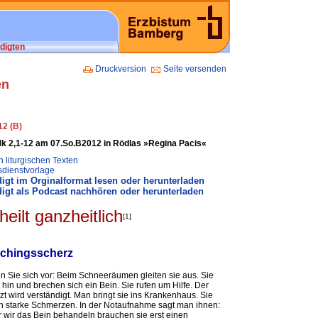
digten
Druckversion
Seite versenden
en
12 (B)
Mk 2,1-12 am 07.So.B2012 in Rödlas »Regina Pacis«
 liturgischen Texten
sdienstvorlage
igt im Orginalformat lesen oder herunterladen
igt als Podcast nachhören oder herunterladen
heilt ganzheitlich
[1]
schingsscherz
en Sie sich vor: Beim Schneeräumen gleiten sie aus. Sie
n hin und brechen sich ein Bein. Sie rufen um Hilfe. Der
zt wird verständigt. Man bringt sie ins Krankenhaus. Sie
 starke Schmerzen. In der Notaufnahme sagt man ihnen:
 wir das Bein behandeln brauchen sie erst einen