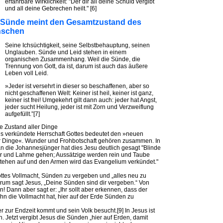
erfahrbare Wirklichkeit: "Der dir all deine Schuld vergibt
und all deine Gebrechen heilt." [6]
 Sünde meint den Gesamtzustand des
schen
Seine Ichsüchtigkeit, seine Selbstbehauptung, seinen
Unglauben. Sünde und Leid stehen in einem
organischen Zusammenhang. Weil die Sünde, die
Trennung von Gott, da ist, darum ist auch das äußere
Leben voll Leid.
»Jeder ist versehrt in dieser so beschaffenen, aber so
nicht geschaffenen Welt: Keiner ist heil, keiner ist ganz,
keiner ist frei! Umgekehrt gilt dann auch: jeder hat Angst,
jeder sucht Heilung, jeder ist mit Zorn und Verzweiflung
aufgefüllt.”[7]
 Zustand aller Dinge
s verkündete Herrschaft Gottes bedeutet den »neuen
er Dinge«. Wunder und Frohbotschaft gehören zusammen. In
an die Johannesjünger hat dies Jesu deutlich gesagt "Blinde
r und Lahme gehen; Aussätzige werden rein und Taube
stehen auf und den Armen wird das Evangelium verkündet."
ottes Vollmacht, Sünden zu vergeben und „alles neu zu
um sagt Jesus, „Deine Sünden sind dir vergeben.“ Von
! Dann aber sagt er: „Ihr sollt aber erkennen, dass der
 die Vollmacht hat, hier auf der Erde Sünden zu
der zur Endzeit kommt und sein Volk besucht.[9] In Jesus ist
 Jetzt vergibt Jesus die Sünden „hier auf Erden, damit