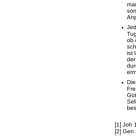
man
son
Anp
Jed
Tug
ob 
sch
ist
der
dur
erm
Die
Fre
Güt
Sel
bes
[1] Joh 
[2] Gen