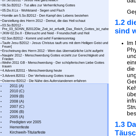
dad
07.So.B2012 - Jesus heilt ganzheitlich
06.So.B2012 - Tut alles zur Verherrlichung Gottes
05.Do.II.Ls - Wohlstand - Segen und Fluch
Geg
Homilie am 5.So.B2012 - Den Kampf des Lebens bestehen
1.2 di
Darstellung des Herrn 2012 - Demut, die das Heil schaut
03.So.B2012 -
sind w
Pre_03_SONN_B2012Die_Zeit_ist_erfuellt_Das_Reich_Gottes_ist_nahe
JKW-02.Do.II - Eifersucht und Neid - Freundschaft und Heil
02.Son.B2012 - Kommt und seht! Famiiensonntag
Im 
Taufe Jesu B2012 - Jesus Christus tauft uns mit dem Heiligen Geist und
Feuer[
Phy
Erscheinung des Herrn 2012 - Wem das übernatürliche Licht aufgeht
und
Naujahr 2012 - Menschwerdung Gottes erzieht zur Gerechtigkeit und
Frieden
ein
Weihn 2011 GB - Menschwerdung - Der schöpferischen Liebe Gottes
trauen
die
4.Advent.B2011 - Menschwerdung heute
ung
3.Advent.B2011 - Der Verheissung Gottes trauen
Gem
Ostermo-B2012 - Die Nähe des Auferstandenen erfahren
2011 (A)
Keh
2010 (C)
übe
2009 (B)
inf
2008 (A)
Str
2007 (C)
2006 (B)
bes
2005 (A)
Predigten vor 2005
1.3 Da
Herrenfeste
Täusc
Kirchweih-Titularfeste