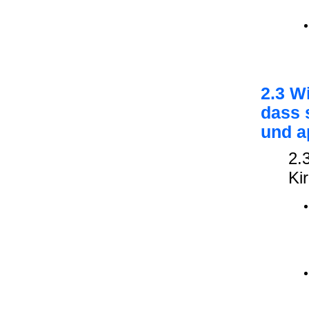
2.3 W
dass s
und ap
2.
Ki