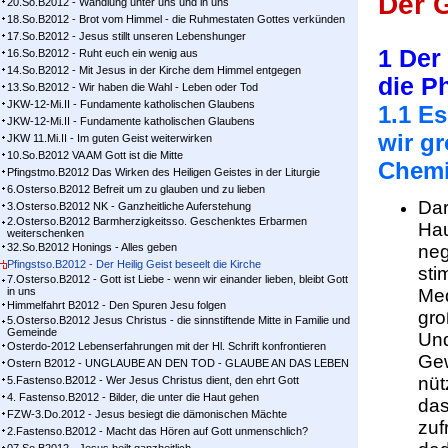
Der G
20.So.B2012 - Wandlung unter uns und in uns
18.So.B2012 - Brot vom Himmel - die Ruhmestaten Gottes verkünden
17.So.B2012 - Jesus stillt unseren Lebenshunger
1 Der
16.So.B2012 - Ruht euch ein wenig aus
14.So.B2012 - Mit Jesus in der Kirche dem Himmel entgegen
die P
13.So.B2012 - Wir haben die Wahl - Leben oder Tod
JKW-12-Mi.II - Fundamente katholischen Glaubens
1.1 Es
JKW-12-Mi.II - Fundamente katholischen Glaubens
wir g
JKW 11.Mi.II - Im guten Geist weiterwirken
10.So.B2012 VA AM Gott ist die Mitte
Chemi
Pfingstmo.B2012 Das Wirken des Heiligen Geistes in der Liturgie
6.Osterso.B2012 Befreit um zu glauben und zu lieben
Dar
3.Osterso.B2012 NK - Ganzheitliche Auferstehung
2.Osterso.B2012 Barmherzigkeitsso. Geschenktes Erbarmen
Hau
weiterschenken
32.So.B2012 Honings - Alles geben
neg
Pfingstso.B2012 - Der Heilig Geist beseelt die Kirche
sti
7.Osterso.B2012 - Gott ist Liebe - wenn wir einander lieben, bleibt Gott
in uns
Med
Himmelfahrt B2012 - Den Spuren Jesu folgen
gro
5.Osterso.B2012 Jesus Christus - die sinnstiftende Mitte in Familie und
Gemeinde
Und
Osterdo-2012 Lebenserfahrungen mit der Hl. Schrift konfrontieren
Gew
Ostern B2012 - UNGLAUBE AN DEN TOD - GLAUBE AN DAS LEBEN
nüt
5.Fastenso.B2012 - Wer Jesus Christus dient, den ehrt Gott
4. Fastenso.B2012 - Bilder, die unter die Haut gehen
das
FZW-3.Do.2012 - Jesus besiegt die dämonischen Mächte
zuf
2.Fastenso.B2012 - Macht das Hören auf Gott unmenschlich?