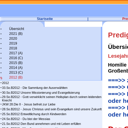
Startseite
|
Pre
Übersicht
Predi
2021 (B)
2020
2019
Übersi
2018
2017 (A)
Lesejah
2016 (C)
2015 (B)
Homilie
2014 (A)
Großen
2013 (C)
2012 (B)
===>> 
2012
===>> 
33.So.B2012 - Die Sammlung der Auserwählten
===>> 
30.So.B2012 Unsere Missionierung und Evangelisierung
29.So.B2012 - Gott verwirklicht seinen Heilsplan durch seinen leidenden
oder h
Knecht
JKW 28.Die II - Jesus befreit zur Liebe
===>> 
28.So.B2012 - Jesus Christus und sein Evangelium sind unsere Zukunft
oder h
25.So.B2012 Entweltlichung durch Kindwerden
24.So.B2012 - Du bist der Messias
21.So.B2012 Den Bund annehmen und mit Leben erfüllen