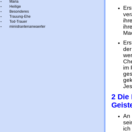
Maria
Heilige
Ers
Besonderes
ver
Trauung-Ehe
ihr
Tod-Trauer
ihr
ministrantenanwaerter
Mac
Ers
der
wer
Che
im 
ges
gek
Jes
2 Die
Geist
An 
sei
ich