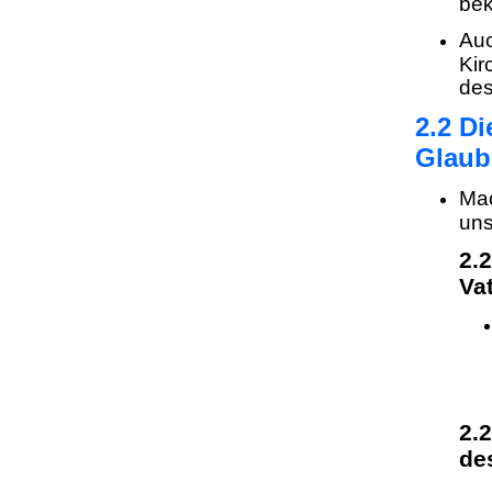
bek
Auc
Kir
des
2.2 Di
Glaub
Mac
uns
2.
Va
2.
de