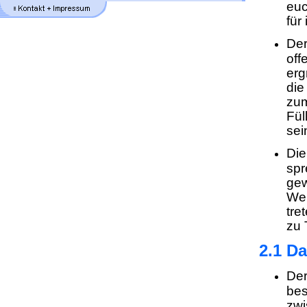
euc
für
Der
off
erg
die
zum
Fül
sei
Die
spr
gew
Wel
tre
zu 
2.1 D
Der
bes
zwi