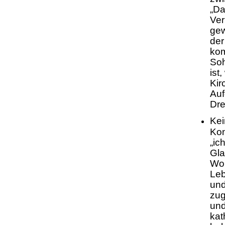
„Da
Ver
gew
der
kom
Soh
ist
Kir
Auf
Drei
Kei
Kon
„ic
Gla
Wor
Leb
und
zug
und
kat