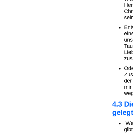
Her
Chr
sei
Ent
ein
uns
Tau
Lie
zu
Ode
Zus
der
mir
weg
4.3 Di
geleg
Wer
gib