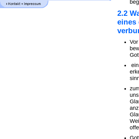
beg
2.2 W
eines 
verbu
Vor
bew
Got
ein
erk
sin
zum
uns
Gla
anz
Gla
Wei
off
Got