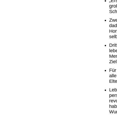
„Er
gro
Sch
Zwe
dad
Hor
selb
Dri
lebe
Men
Ziel
Für
all
Elte
Leb
per
rev
hab
Wun