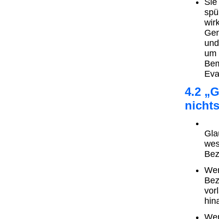
Sie
spü
wir
Gem
und
um 
Bem
Eva
4.2 „G
nichts
Ob
Gla
wes
Bez
Wer
Bez
vor
hin
Wer