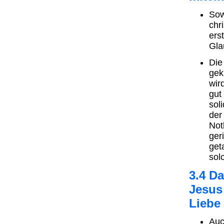
Sow
chr
ers
Gla
Die
gek
wir
gut
sol
der
Not
ger
get
sol
3.4 Da
Jesus
Liebe
Auc