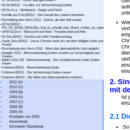
Get
07.So.B2012 - Jesus heilt ganzheitlich
06.So.B2012 - Tut alles zur Verherrlichung Gottes
auf
05.Do.II.Ls - Wohlstand - Segen und Fluch
unt
Homilie am 5.So.B2012 - Den Kampf des Lebens bestehen
Darstellung des Herrn 2012 - Demut, die das Heil schaut
Wie
03.So.B2012 -
ver
Pre_03_SONN_B2012Die_Zeit_ist_erfuellt_Das_Reich_Gottes_ist_nahe
JKW-02.Do.II - Eifersucht und Neid - Freundschaft und Heil
emp
02.Son.B2012 - Kommt und seht! Famiiensonntag
Chr
Taufe Jesu B2012 - Jesus Christus tauft uns mit dem Heiligen Geist und
Feuer[
Chr
Erscheinung des Herrn 2012 - Wem das übernatürliche Licht aufgeht
dem
Naujahr 2012 - Menschwerdung Gottes erzieht zur Gerechtigkeit und
Frieden
ver
Weihn 2011 GB - Menschwerdung - Der schöpferischen Liebe Gottes
trauen
ein
4.Advent.B2011 - Menschwerdung heute
ein
3.Advent.B2011 - Der Verheissung Gottes trauen
Ostermo-B2012 - Die Nähe des Auferstandenen erfahren
2. Si
2011 (A)
2010 (C)
mit d
2009 (B)
Ist
2008 (A)
2007 (C)
ein
2006 (B)
2005 (A)
2.1 Di
Predigten vor 2005
Herrenfeste
So 
Kirchweih-Titularfeste