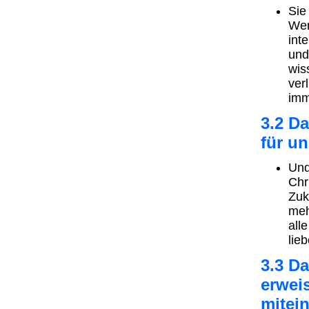
Sie
Wen
int
und
wis
ver
imm
3.2 Da
für u
Und
Chr
Zuk
meh
all
lie
3.3 D
erwei
mitei