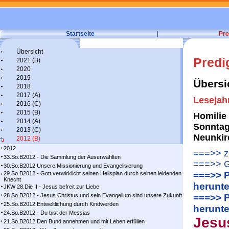
Startseite
|
Pre
Übersicht
Predi
2021 (B)
2020
2019
Übersi
2018
2017 (A)
Lesejah
2016 (C)
2015 (B)
Homilie 
2014 (A)
Sonntag
2013 (C)
Neunkir
2012 (B)
2012
===>> zu
33.So.B2012 - Die Sammlung der Auserwählten
===>> G
30.So.B2012 Unsere Missionierung und Evangelisierung
===>> P
29.So.B2012 - Gott verwirklicht seinen Heilsplan durch seinen leidenden
Knecht
herunte
JKW 28.Die II - Jesus befreit zur Liebe
28.So.B2012 - Jesus Christus und sein Evangelium sind unsere Zukunft
===>> P
25.So.B2012 Entweltlichung durch Kindwerden
herunte
24.So.B2012 - Du bist der Messias
Jesus
21.So.B2012 Den Bund annehmen und mit Leben erfüllen