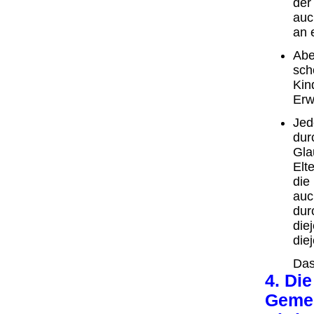
der
auc
an 
Abe
sch
Kin
Erw
Jed
dur
Gla
Elt
die
auc
dur
die
die
Das
4. Di
Gemei