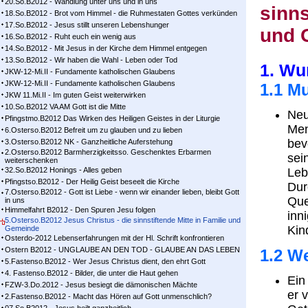
20.So.B2012 - Wandlung unter uns und in uns
sinns
18.So.B2012 - Brot vom Himmel - die Ruhmestaten Gottes verkünden
17.So.B2012 - Jesus stillt unseren Lebenshunger
und 
16.So.B2012 - Ruht euch ein wenig aus
14.So.B2012 - Mit Jesus in der Kirche dem Himmel entgegen
13.So.B2012 - Wir haben die Wahl - Leben oder Tod
1. Wu
JKW-12-Mi.II - Fundamente katholischen Glaubens
JKW-12-Mi.II - Fundamente katholischen Glaubens
1.1 M
JKW 11.Mi.II - Im guten Geist weiterwirken
10.So.B2012 VA AM Gott ist die Mitte
Neu
Pfingstmo.B2012 Das Wirken des Heiligen Geistes in der Liturgie
Men
6.Osterso.B2012 Befreit um zu glauben und zu lieben
bev
3.Osterso.B2012 NK - Ganzheitliche Auferstehung
2.Osterso.B2012 Barmherzigkeitsso. Geschenktes Erbarmen
sei
weiterschenken
32.So.B2012 Honings - Alles geben
Leb
Pfingstso.B2012 - Der Heilig Geist beseelt die Kirche
Dur
7.Osterso.B2012 - Gott ist Liebe - wenn wir einander lieben, bleibt Gott
Que
in uns
Himmelfahrt B2012 - Den Spuren Jesu folgen
inn
5.Osterso.B2012 Jesus Christus - die sinnstiftende Mitte in Familie und
Kin
Gemeinde
Osterdo-2012 Lebenserfahrungen mit der Hl. Schrift konfrontieren
Ostern B2012 - UNGLAUBE AN DEN TOD - GLAUBE AN DAS LEBEN
1.2 W
5.Fastenso.B2012 - Wer Jesus Christus dient, den ehrt Gott
4. Fastenso.B2012 - Bilder, die unter die Haut gehen
Ein
FZW-3.Do.2012 - Jesus besiegt die dämonischen Mächte
er 
2.Fastenso.B2012 - Macht das Hören auf Gott unmenschlich?