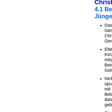
Chris
4.1 Be
Jünge
Das
Gem
Chr
Gem
Elt
Kir
mit
Bei
Got
Nic
spu
mit
Bel
dan
geb