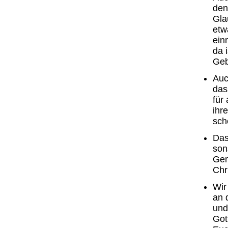
den
Gla
etw
ein
da i
Geb
Auc
das
für
ihr
sch
Das
son
Gem
Chr
Wir
an 
und
Got