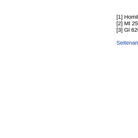
[1] Homi
[2] Mt 2
[3] Gl 62
Seitena