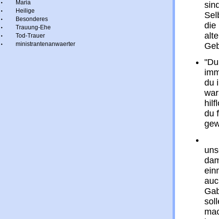
Maria
sin
Heilige
Sel
Besonderes
die
Trauung-Ehe
alt
Tod-Trauer
ministrantenanwaerter
Geb
"Du
imm
du 
wars
hil
du 
gew
Wir
uns
dam
ein
auc
Gab
sol
mac