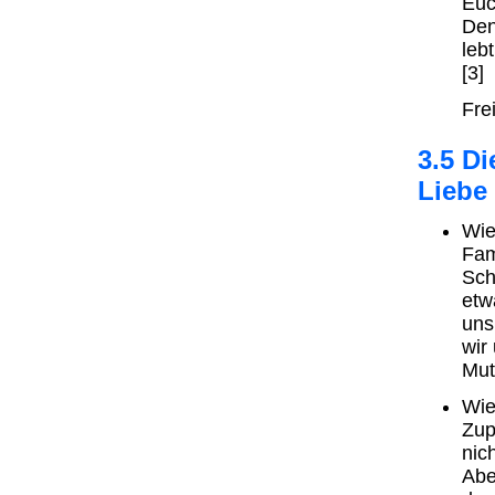
Euc
Den
leb
[3]
Fre
3.5 Di
Liebe
Wie
Fam
Sch
etw
uns
wir
Mut
Wie
Zup
nic
Abe