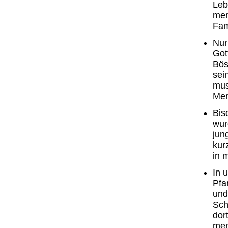
Leb
men
Fam
Nur
Got
Bös
sei
mus
Men
Bis
wur
jun
kur
in 
In 
Pfa
und
Sch
dor
men