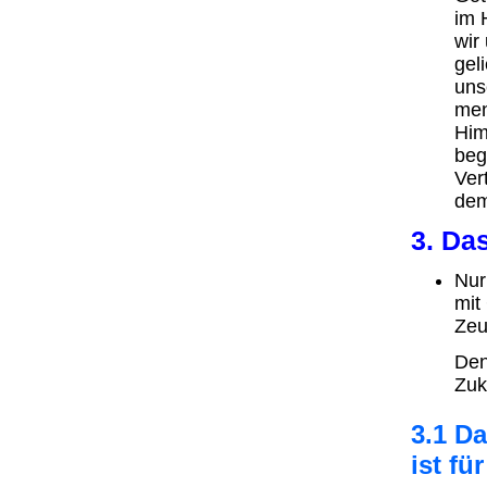
im 
wir
gel
uns
men
Him
beg
Ver
dem
3. Da
Nur
mit
Zeu
Den
Zuk
3.1 D
ist fü