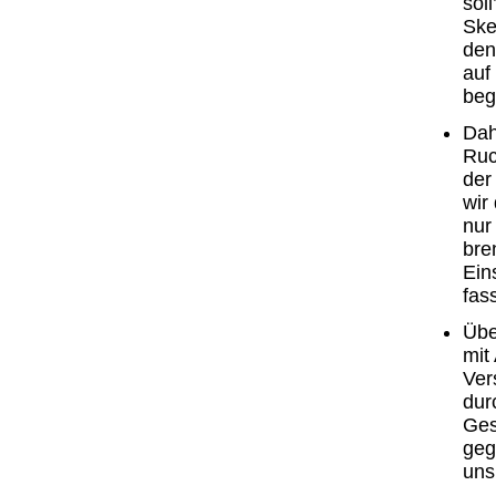
sol
Ske
den
auf
beg
Dah
Ruc
der
wir
nur
bre
Ein
fas
Übe
mit
Ver
dur
Ges
geg
uns