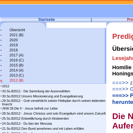
Startseite
|
Pre
Übersicht
Predi
2021 (B)
2020
2019
Übersi
2018
2017 (A)
Lesejah
2016 (C)
2015 (B)
Homilie
2014 (A)
Honings
2013 (C)
2012 (B)
===>> zu
2012
===>> G
33.So.B2012 - Die Sammlung der Auserwählten
===>> P
30.So.B2012 Unsere Missionierung und Evangelisierung
29.So.B2012 - Gott verwirklicht seinen Heilsplan durch seinen leidenden
herunte
Knecht
JKW 28.Die II - Jesus befreit zur Liebe
28.So.B2012 - Jesus Christus und sein Evangelium sind unsere Zukunft
Die 
25.So.B2012 Entweltlichung durch Kindwerden
Aufe
24.So.B2012 - Du bist der Messias
21.So.B2012 Den Bund annehmen und mit Leben erfüllen