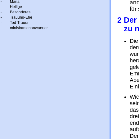
and
Maria
Heilige
für 
Besonderes
Trauung-Ehe
2 Der
Tod-Trauer
zu ne
ministrantenanwaerter
Die
dem
wur
her
gel
Emm
Abe
Ein
Wic
sei
das
dre
end
auf
Den