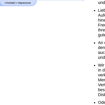
und
Lie
Auf
hin
Fre
ihr
gut
An 
den
auc
und
Wir
in 
ver
Men
Ver
bes
Dis
Ode