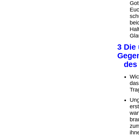
Got
Euc
sch
bei
Hal
Gla
3 Die
Gege
des A
Wic
das
Tra
Ung
ers
war
bra
zum
ihn