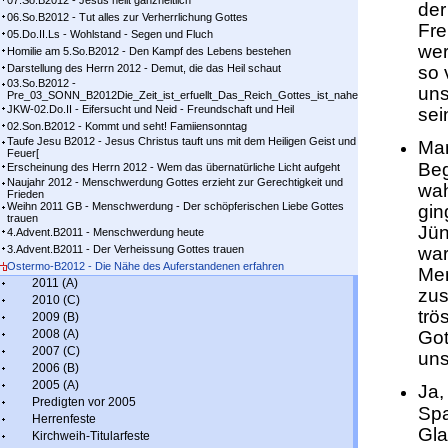
07.So.B2012 - Jesus heilt ganzheitlich
der
06.So.B2012 - Tut alles zur Verherrlichung Gottes
Fre
05.Do.II.Ls - Wohlstand - Segen und Fluch
wer
Homilie am 5.So.B2012 - Den Kampf des Lebens bestehen
Darstellung des Herrn 2012 - Demut, die das Heil schaut
so 
03.So.B2012 -
uns
Pre_03_SONN_B2012Die_Zeit_ist_erfuellt_Das_Reich_Gottes_ist_nahe
JKW-02.Do.II - Eifersucht und Neid - Freundschaft und Heil
sei
02.Son.B2012 - Kommt und seht! Famiiensonntag
Taufe Jesu B2012 - Jesus Christus tauft uns mit dem Heiligen Geist und
Man
Feuer[
Beg
Erscheinung des Herrn 2012 - Wem das übernatürliche Licht aufgeht
Naujahr 2012 - Menschwerdung Gottes erzieht zur Gerechtigkeit und
wa
Frieden
Weihn 2011 GB - Menschwerdung - Der schöpferischen Liebe Gottes
gin
trauen
Jün
4.Advent.B2011 - Menschwerdung heute
3.Advent.B2011 - Der Verheissung Gottes trauen
war
Ostermo-B2012 - Die Nähe des Auferstandenen erfahren
Men
2011 (A)
zus
2010 (C)
trö
2009 (B)
2008 (A)
Got
2007 (C)
uns
2006 (B)
2005 (A)
Ja,
Predigten vor 2005
Spa
Herrenfeste
Gla
Kirchweih-Titularfeste