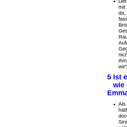
Der
mit
da,
fas
Bro
Ges
Rau
Auf
Geg
nic
ihm
wir
5 Ist 
wie f
Emma
Als
hät
doc
Sin