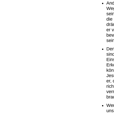
And
Weg
sein
die
drä
er 
bew
sei
Den
sin
Ein
Erk
kön
Jes
er,
ric
ver
bra
Wen
uns