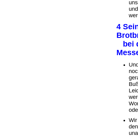
uns
und
wer
4 Sei
Brotb
bei d
Mess
Und
noc
ger
Buß
Lei
wer
Wor
ode
Wir
den
una