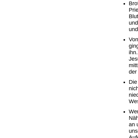
Bro
Pri
Blu
und
und
Von
gin
ihn
Jes
mit
der
Die
nic
nie
Wes
Wen
Näh
an 
uns
Auf