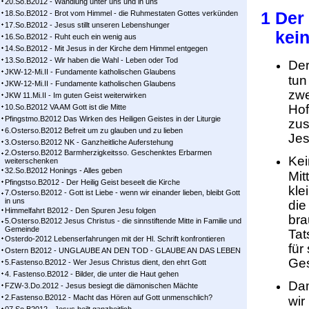
20.So.B2012 - Wandlung unter uns und in uns
18.So.B2012 - Brot vom Himmel - die Ruhmestaten Gottes verkünden
1 De
17.So.B2012 - Jesus stillt unseren Lebenshunger
kein 
16.So.B2012 - Ruht euch ein wenig aus
14.So.B2012 - Mit Jesus in der Kirche dem Himmel entgegen
13.So.B2012 - Wir haben die Wahl - Leben oder Tod
Der
JKW-12-Mi.II - Fundamente katholischen Glaubens
tun
JKW-12-Mi.II - Fundamente katholischen Glaubens
zwe
JKW 11.Mi.II - Im guten Geist weiterwirken
Hof
10.So.B2012 VA AM Gott ist die Mitte
Pfingstmo.B2012 Das Wirken des Heiligen Geistes in der Liturgie
zus
6.Osterso.B2012 Befreit um zu glauben und zu lieben
Jes
3.Osterso.B2012 NK - Ganzheitliche Auferstehung
2.Osterso.B2012 Barmherzigkeitsso. Geschenktes Erbarmen
Kei
weiterschenken
32.So.B2012 Honings - Alles geben
Mit
Pfingstso.B2012 - Der Heilig Geist beseelt die Kirche
kle
7.Osterso.B2012 - Gott ist Liebe - wenn wir einander lieben, bleibt Gott
in uns
die
Himmelfahrt B2012 - Den Spuren Jesu folgen
bra
5.Osterso.B2012 Jesus Christus - die sinnstiftende Mitte in Familie und
Gemeinde
Tat
Osterdo-2012 Lebenserfahrungen mit der Hl. Schrift konfrontieren
für
Ostern B2012 - UNGLAUBE AN DEN TOD - GLAUBE AN DAS LEBEN
Ges
5.Fastenso.B2012 - Wer Jesus Christus dient, den ehrt Gott
4. Fastenso.B2012 - Bilder, die unter die Haut gehen
Dam
FZW-3.Do.2012 - Jesus besiegt die dämonischen Mächte
2.Fastenso.B2012 - Macht das Hören auf Gott unmenschlich?
wir