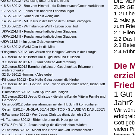
DIE ME
20.So.B2012 - Wandlung unter uns und in uns
18.So.B2012 - Brot vom Himmel - die Ruhmestaten Gottes verkünden
ZUR GE
17.So.B2012 - Jesus stillt unseren Lebenshunger
1 Gut he
16.So.B2012 - Ruht euch ein wenig aus
2. »die 
14.So.B2012 - Mit Jesus in der Kirche dem Himmel entgegen
zum Frie
13.So.B2012 - Wir haben die Wahl - Leben oder Tod
JKW-12-Mi.II - Fundamente katholischen Glaubens
2.1 Eile
JKW-12-Mi.II - Fundamente katholischen Glaubens
2.2 Das 
JKW 11.Mi.II - Im guten Geist weiterwirken
2.3 Bet
10.So.B2012 VA AM Gott ist die Mitte
2.4 Rüh
Pfingstmo.B2012 Das Wirken des Heiligen Geistes in der Liturgie
6.Osterso.B2012 Befreit um zu glauben und zu lieben
3.Osterso.B2012 NK - Ganzheitliche Auferstehung
Die 
2.Osterso.B2012 Barmherzigkeitsso. Geschenktes Erbarmen
weiterschenken
erzie
32.So.B2012 Honings - Alles geben
Pfingstso.B2012 - Der Heilig Geist beseelt die Kirche
Frie
7.Osterso.B2012 - Gott ist Liebe - wenn wir einander lieben, bleibt Gott
in uns
Himmelfahrt B2012 - Den Spuren Jesu folgen
1 Gut
5.Osterso.B2012 Jesus Christus - die sinnstiftende Mitte in Familie und
Gemeinde
Jahr?
Osterdo-2012 Lebenserfahrungen mit der Hl. Schrift konfrontieren
Wir wün
Ostern B2012 - UNGLAUBE AN DEN TOD - GLAUBE AN DAS LEBEN
5.Fastenso.B2012 - Wer Jesus Christus dient, den ehrt Gott
erfolgre
4. Fastenso.B2012 - Bilder, die unter die Haut gehen
Gott geb
FZW-3.Do.2012 - Jesus besiegt die dämonischen Mächte
vielen P
2.Fastenso.B2012 - Macht das Hören auf Gott unmenschlich?