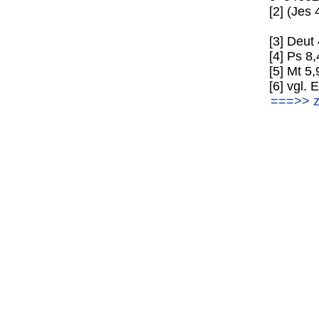
[2] (Jes 
[3] Deut
[4] Ps 8,
[5] Mt 5,
[6] vgl.
===>> z