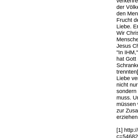
verkehre
der Völk
den Mens
Frucht d
Liebe. E
Wir Chri
Mensche
Jesus Ch
"In IHM,
hat Gott
Schranke
trennten[
Liebe ve
nicht nu
sondern
muss. Um
müssen w
zur Zusa
erziehen.
[1] http:
c=54682