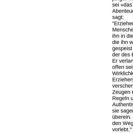
sei »das
Abenteue
sagt:
"Erziehe
Menschen
ihn in di
die ihn 
gespeist
der des 
Er verla
offen se
Wirklich
Erzieher
verschen
Zeugen n
Regeln u
Authent
sie sage
überein.
den Weg,
vorlebt."