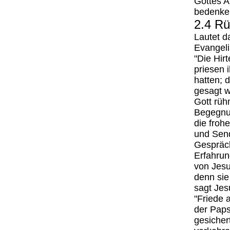
Gottes A
bedenke
2.4 R
Lautet d
Evangel
"Die Hir
priesen 
hatten; 
gesagt w
Gott rüh
Begegnun
die froh
und Send
Gespräch
Erfahrun
von Jesu
denn sie
sagt Jes
"Friede 
der Paps
gesicher