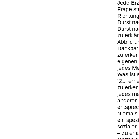
Jede Erz
Frage st
Richtung
Durst na
Durst na
zu erklä
Abbild u
Dankbar
zu erken
eigenen 
jedes M
Was ist 
"Zu lern
zu erken
jedes m
anderen 
entsprec
Niemals 
ein spezi
sozialer,
– zu erl