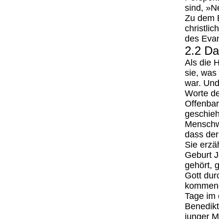
sind, »N
Zu dem E
christli
des Eva
2.2 Da
Als die 
sie, was
war. Und
Worte de
Offenbar
geschieh
Menschwe
dass der
Sie erzäh
Geburt 
gehört, 
Gott dur
kommende
Tage im 
Benedikt
junger M