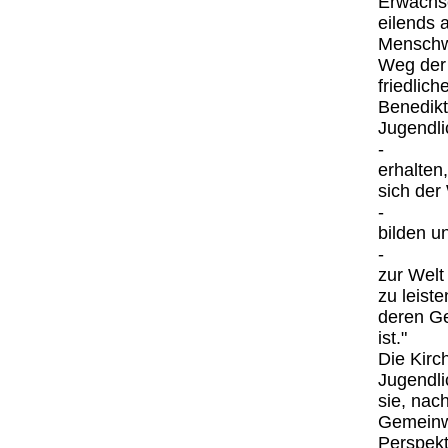
Erwachs
eilends 
Menschwe
Weg der 
friedlich
Benedikt
Jugendli
- "der
erhalten,
sich der 
- die S
bilden u
- die e
zur Welt 
zu leiste
deren Ge
ist."
Die Kirc
Jugendli
sie, nac
Gemeinwo
Perspekt