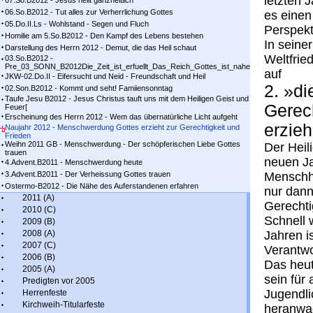
letzten 
07.So.B2012 - Jesus heilt ganzheitlich
06.So.B2012 - Tut alles zur Verherrlichung Gottes
es einen
05.Do.II.Ls - Wohlstand - Segen und Fluch
Perspekt
Homilie am 5.So.B2012 - Den Kampf des Lebens bestehen
In seine
Darstellung des Herrn 2012 - Demut, die das Heil schaut
Weltfrie
03.So.B2012 -
Pre_03_SONN_B2012Die_Zeit_ist_erfuellt_Das_Reich_Gottes_ist_nahe
auf
JKW-02.Do.II - Eifersucht und Neid - Freundschaft und Heil
2. »d
02.Son.B2012 - Kommt und seht! Famiiensonntag
Taufe Jesu B2012 - Jesus Christus tauft uns mit dem Heiligen Geist und
Gerec
Feuer[
Erscheinung des Herrn 2012 - Wem das übernatürliche Licht aufgeht
erzieh
Naujahr 2012 - Menschwerdung Gottes erzieht zur Gerechtigkeit und
Frieden
Weihn 2011 GB - Menschwerdung - Der schöpferischen Liebe Gottes
Der Heil
trauen
neuen Ja
4.Advent.B2011 - Menschwerdung heute
3.Advent.B2011 - Der Verheissung Gottes trauen
Menschhe
Ostermo-B2012 - Die Nähe des Auferstandenen erfahren
nur dann
2011 (A)
Gerechti
2010 (C)
Schnell 
2009 (B)
2008 (A)
Jahren i
2007 (C)
Verantwo
2006 (B)
Das heut
2005 (A)
sein für
Predigten vor 2005
Jugendli
Herrenfeste
Kirchweih-Titularfeste
heranwa