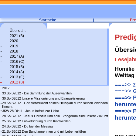
Startseite
|
Pre
Übersicht
Predi
2021 (B)
2020
2019
Übersi
2018
2017 (A)
Lesejah
2016 (C)
2015 (B)
Homilie
2014 (A)
Welttag
2013 (C)
2012 (B)
===>> zu
2012
===>> G
33.So.B2012 - Die Sammlung der Auserwählten
===>> P
30.So.B2012 Unsere Missionierung und Evangelisierung
29.So.B2012 - Gott verwirklicht seinen Heilsplan durch seinen leidenden
herunte
Knecht
===>> P
JKW 28.Die II - Jesus befreit zur Liebe
28.So.B2012 - Jesus Christus und sein Evangelium sind unsere Zukunft
herunte
25.So.B2012 Entweltlichung durch Kindwerden
24.So.B2012 - Du bist der Messias
21.So.B2012 Den Bund annehmen und mit Leben erfüllen