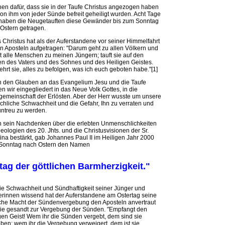
en dafür, dass sie in der Taufe Christus angezogen haben
on ihm von jeder Sünde befreit geheiligt wurden. Acht Tage
haben die Neugetauften diese Gewänder bis zum Sonntag
Ostern getragen.
 Christus hat als der Auferstandene vor seiner Himmelfahrt
n Aposteln aufgetragen: "Darum geht zu allen Völkern und
 alle Menschen zu meinen Jüngern; tauft sie auf den
 des Vaters und des Sohnes und des Heiligen Geistes.
ehrt sie, alles zu befolgen, was ich euch geboten habe."[1]
 den Glauben an das Evangelium Jesu und die Taufe
n wir eingegliedert in das Neue Volk Gottes, in die
gemeinschaft der Erlösten. Aber der Herr wusste um unsere
hliche Schwachheit und die Gefahr, Ihn zu verraten und
untreu zu werden.
 sein Nachdenken über die erlebten Unmenschlichkeiten
deologien des 20. Jhts. und die Christusvisionen der Sr.
ina bestärkt, gab Johannes Paul II im Heiligen Jahr 2000
Sonntag nach Ostern den Namen
tag der göttlichen Barmherzigkeit."
e Schwachheit und Sündhaftigkeit seiner Jünger und
rinnen wissend hat der Auferstandene am Ostertag seine
iche Macht der Sündenvergebung den Aposteln anvertraut
ie gesandt zur Vergebung der Sünden. "Empfangt den
gen Geist! Wem ihr die Sünden vergebt, dem sind sie
ben; wem ihr die Vergebung verweigert, dem ist sie