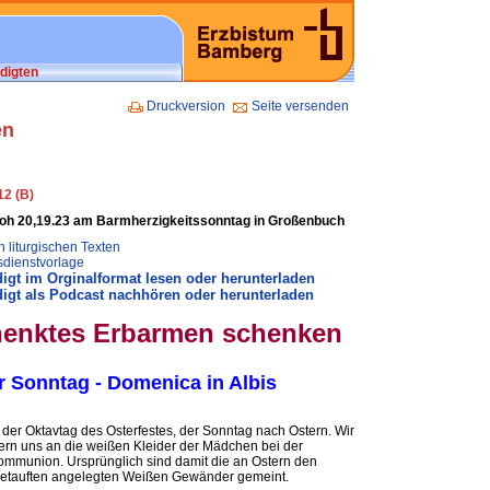
digten
Druckversion
Seite versenden
en
12 (B)
Joh 20,19.23 am Barmherzigkeitssonntag in Großenbuch
 liturgischen Texten
sdienstvorlage
igt im Orginalformat lesen oder herunterladen
igt als Podcast nachhören oder herunterladen
enktes Erbarmen schenken
r Sonntag - Domenica in Albis
 der Oktavtag des Osterfestes, der Sonntag nach Ostern. Wir
ern uns an die weißen Kleider der Mädchen bei der
ommunion. Ursprünglich sind damit die an Ostern den
etauften angelegten Weißen Gewänder gemeint.