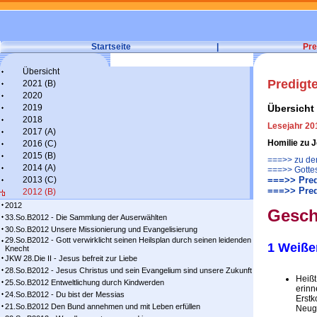
Startseite
|
Pre
Übersicht
Predigt
2021 (B)
2020
2019
Übersicht
2018
Lesejahr 20
2017 (A)
Homilie zu 
2016 (C)
2015 (B)
===>> zu den
2014 (A)
===>> Gotte
2013 (C)
===>> Pred
===>> Pred
2012 (B)
2012
Gesch
33.So.B2012 - Die Sammlung der Auserwählten
30.So.B2012 Unsere Missionierung und Evangelisierung
29.So.B2012 - Gott verwirklicht seinen Heilsplan durch seinen leidenden
1 Weiße
Knecht
JKW 28.Die II - Jesus befreit zur Liebe
28.So.B2012 - Jesus Christus und sein Evangelium sind unsere Zukunft
Heißt
25.So.B2012 Entweltlichung durch Kindwerden
erinn
24.So.B2012 - Du bist der Messias
Erstk
21.So.B2012 Den Bund annehmen und mit Leben erfüllen
Neug