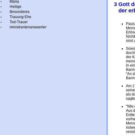
Maria
3 Gott 
Heilige
der er
Besonderes
Trauung-Ehe
Tod-Trauer
Paulu
ministrantenanwaerter
Mensc
Erlös
Nicht
sind 
Sowoh
durch
der 
mensc
in ei
Barmh
"An d
Barmh
Am 17
seine
als d
sagte
"Wie 
Aus d
Erdte
vorhe
Mensc
notwe
versö