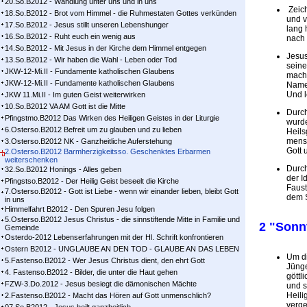
20.So.B2012 - Wandlung unter uns und in uns
Zeich
18.So.B2012 - Brot vom Himmel - die Ruhmestaten Gottes verkünden
und v
17.So.B2012 - Jesus stillt unseren Lebenshunger
lang 
16.So.B2012 - Ruht euch ein wenig aus
nach 
14.So.B2012 - Mit Jesus in der Kirche dem Himmel entgegen
Jesus
13.So.B2012 - Wir haben die Wahl - Leben oder Tod
seine
JKW-12-Mi.II - Fundamente katholischen Glaubens
macht
JKW-12-Mi.II - Fundamente katholischen Glaubens
Namen
Und l
JKW 11.Mi.II - Im guten Geist weiterwirken
10.So.B2012 VA AM Gott ist die Mitte
Durch
Pfingstmo.B2012 Das Wirken des Heiligen Geistes in der Liturgie
wurde
6.Osterso.B2012 Befreit um zu glauben und zu lieben
Heils
mensc
3.Osterso.B2012 NK - Ganzheitliche Auferstehung
Gott 
2.Osterso.B2012 Barmherzigkeitsso. Geschenktes Erbarmen
weiterschenken
Durch
32.So.B2012 Honings - Alles geben
der I
Pfingstso.B2012 - Der Heilig Geist beseelt die Kirche
Faust
7.Osterso.B2012 - Gott ist Liebe - wenn wir einander lieben, bleibt Gott
dem 
in uns
Himmelfahrt B2012 - Den Spuren Jesu folgen
5.Osterso.B2012 Jesus Christus - die sinnstiftende Mitte in Familie und
2 "Sonn
Gemeinde
Osterdo-2012 Lebenserfahrungen mit der Hl. Schrift konfrontieren
Ostern B2012 - UNGLAUBE AN DEN TOD - GLAUBE AN DAS LEBEN
Um di
5.Fastenso.B2012 - Wer Jesus Christus dient, den ehrt Gott
Jünge
4. Fastenso.B2012 - Bilder, die unter die Haut gehen
göttl
FZW-3.Do.2012 - Jesus besiegt die dämonischen Mächte
und s
Heili
2.Fastenso.B2012 - Macht das Hören auf Gott unmenschlich?
verge