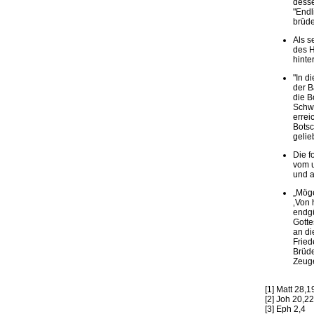
desse
"Endl
brüde
Als s
des H
hinte
"In d
der B
die B
Schwe
errei
Botsc
gelie
Die f
vom u
und a
„Möge
‚Von 
endgü
Gotte
an di
Fried
Brüde
Zeuge
[1] Matt 28,19
[2] Joh 20,22
[3] Eph 2,4