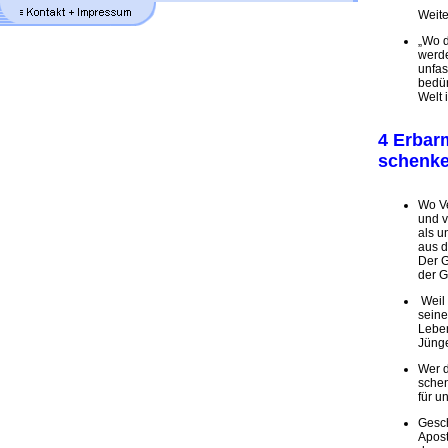
Weite
„Wo d
werde
unfas
bedür
Welt 
4 Erbar
schenk
Wo V
und v
als u
aus d
Der G
der G
Weil 
seine
Leben
Jünge
Wer d
schen
für u
Gesc
Apost