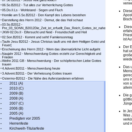
07.So.B2012 - Jesus heilt ganzheitlich
verwe
06.So.B2012 - Tut alles zur Verherrlichung Gottes
05.Do.II.Ls - Wohlstand - Segen und Fluch
Dies
Apost
Homilie am 5.So.B2012 - Den Kampf des Lebens bestehen
Bisch
Darstellung des Herrn 2012 - Demut, die das Heil schaut
03.So.B2012 -
Diese
Pre_03_SONN_B2012Die_Zeit_ist_erfuellt_Das_Reich_Gottes_ist_nahe
erfah
JKW-02.Do.II - Eifersucht und Neid - Freundschaft und Heil
Pries
02.Son.B2012 - Kommt und seht! Famiiensonntag
ist A
Taufe Jesu B2012 - Jesus Christus tauft uns mit dem Heiligen Geist und
Feuer[
Der E
Erscheinung des Herrn 2012 - Wem das übernatürliche Licht aufgeht
hat u
Naujahr 2012 - Menschwerdung Gottes erzieht zur Gerechtigkeit und
große
Frieden
wiede
Weihn 2011 GB - Menschwerdung - Der schöpferischen Liebe Gottes
trauen
Das u
4.Advent.B2011 - Menschwerdung heute
Mensc
3.Advent.B2011 - Der Verheissung Gottes trauen
gerec
Ostermo-B2012 - Die Nähe des Auferstandenen erfahren
uns i
2011 (A)
von s
allei
2010 (C)
2009 (B)
Die g
2008 (A)
göttl
2007 (C)
Jünge
2006 (B)
In Je
2005 (A)
Was J
Predigten vor 2005
verkö
Herrenfeste
und r
Kirchweih-Titularfeste