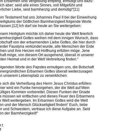
n Erbarmen und Vergebung empfing, ermutigt uns dazu:
ich aber: seid alle eines Sinnes, voll Mitgefühl und
rlicher Liebe, seid barmherzig und demütig!“[11]
ein Testament hat uns Johannes Paul II bei der Einweihung
eiligtums der Göttlichen Barmherzigkeit folgende Worte
rlassen.[12] Ich darf sie heute an Sie weitergeben:
iesem Heiligtum möchte ich daher heute die Welt feierlich
armherzigkeit Gottes weihen mit dem innigen Wunsch, dass
otschaft von der erbarmenden Liebe Gottes, die hier durch
ster Faustyna verkündet wurde, alle Menschen der Erde
chen und ihre Herzen mit Hoffnung erfüllen möge. Jene
haft möge, von diesem Ort ausgehend, überall in unserer
bten Heimat und in der Welt Verbreitung finden.“
olgenden Worte des Papstes ermutigen uns, die Botschaft
nergründlichen Erbarmen Gottes überall weiterzusagen
n unserem Lebensplatz zu verwirklichen.
 sich die Verheißung des Herrn Jesus Christus erfüllen:
hier wird ein Funke hervorgehen, der die Welt auf Mein
ltiges Kommen vorbereitet. Diesen Funken der Gnade
s müssen wir entfachen und dieses Feuer des Erbarmens
e Welt weitergeben. Im Erbarmen Gottes wird die Welt
en und der Mensch Glückseligkeit finden!’ Euch, liebe
r und Schwestern, vertraue ich diese Aufgabe an. Seid
n der Barmherzigkeit!"
 f.
f