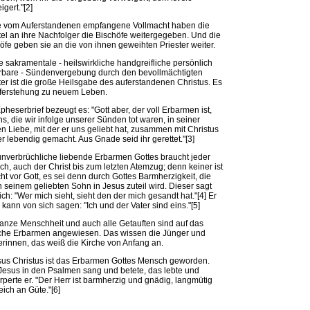
igert."[2]
e vom Auferstandenen empfangene Vollmacht haben die
el an ihre Nachfolger die Bischöfe weitergegeben. Und die
öfe geben sie an die von ihnen geweihten Priester weiter.
 sakramentale - heilswirkliche handgreifliche persönlich
rbare - Sündenvergebung durch den bevollmächtigten
ter ist die große Heilsgabe des auferstandenen Christus. Es
uferstehung zu neuem Leben.
pheserbrief bezeugt es: "Gott aber, der voll Erbarmen ist,
ns, die wir infolge unserer Sünden tot waren, in seiner
n Liebe, mit der er uns geliebt hat, zusammen mit Christus
r lebendig gemacht. Aus Gnade seid ihr gerettet."[3]
nverbrüchliche liebende Erbarmen Gottes braucht jeder
h, auch der Christ bis zum letzten Atemzug; denn keiner ist
ht vor Gott, es sei denn durch Gottes Barmherzigkeit, die
n seinem geliebten Sohn in Jesus zuteil wird. Dieser sagt
ich: "Wer mich sieht, sieht den der mich gesandt hat."[4] Er
n kann von sich sagen: "Ich und der Vater sind eins."[5]
anze Menschheit und auch alle Getauften sind auf das
iche Erbarmen angewiesen. Das wissen die Jünger und
rinnen, das weiß die Kirche von Anfang an.
sus Christus ist das Erbarmen Gottes Mensch geworden.
esus in den Psalmen sang und betete, das lebte und
rperte er. "Der Herr ist barmherzig und gnädig, langmütig
eich an Güte."[6]