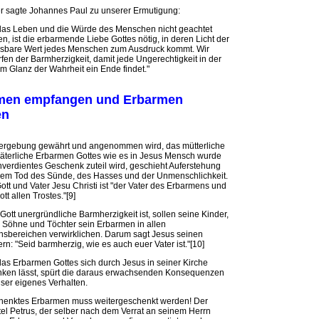
r sagte Johannes Paul zu unserer Ermutigung:
as Leben und die Würde des Menschen nicht geachtet
n, ist die erbarmende Liebe Gottes nötig, in deren Licht der
sbare Wert jedes Menschen zum Ausdruck kommt. Wir
fen der Barmherzigkeit, damit jede Ungerechtigkeit in der
im Glanz der Wahrheit ein Ende findet."
men empfangen und Erbarmen
en
ergebung gewährt und angenommen wird, das mütterliche
äterliche Erbarmen Gottes wie es in Jesus Mensch wurde
nverdientes Geschenk zuteil wird, geschieht Auferstehung
em Tod des Sünde, des Hasses und der Unmenschlichkeit.
ott und Vater Jesu Christi ist "der Vater des Erbarmens und
ott allen Trostes."[9]
Gott unergründliche Barmherzigkeit ist, sollen seine Kinder,
 Söhne und Töchter sein Erbarmen in allen
sbereichen verwirklichen. Darum sagt Jesus seinen
rn: "Seid barmherzig, wie es auch euer Vater ist."[10]
as Erbarmen Gottes sich durch Jesus in seiner Kirche
ken lässt, spürt die daraus erwachsenden Konsequenzen
nser eigenes Verhalten.
henktes Erbarmen muss weitergeschenkt werden! Der
el Petrus, der selber nach dem Verrat an seinem Herrn