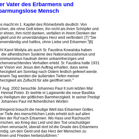
der Vater des Erbarmens und
barmungslose Mensch
s macht im 1. Kapitel des Römerbriefs deutlich: Von
hen, die ohne Gott leben, ihn nicht als ihren Schöpfer und
er ehren, ihm nicht danken, verfallen in ihrem Denken der
igkeit und ihr unverständiges Herz wird verfinstert. [7] "Sie
unverständig und haltlos, ohne Liebe und Erbarmen."[8]
l Karol Woityla als auch Sr. Faustina Kowalska haben
 die atheistischen Systeme des Nationalsozialismus und
Kommunismus hautnah deren unbarmherziges und
henverachtendes Verhalten erlebt. Sr. Faustina hatte 1931
ner Vision von Jesus den Auftrag erhalten, dass seine
erzigkeit am Sonntag nach Ostern festlich gefeiert werde.
iesem Tag werden die äußersten Tiefen meiner
erzigkeit als Zuflucht für alle geöffnet sein."
.Aug. 2002 besuchte Johannes Paul II zum letzten Mal
 Heimat Polen. Er weihte in Lagiewniki die neue Basilika
as Heiligtum der göttlichen Barmherzigkeit. In seiner Predigt
 Johannes Paul mit flehentlichen Worten:
dringend braucht die heutige Welt das Erbarmen Gottes.
er Tiefe des menschlichen Leids erhebt sich auf allen
ilen der Ruf nach Erbarmen. Wo Hass und Rachsucht
rrschen, wo Krieg das Leid und den Tod unschuldiger
hen verursacht, überall dort ist die Gnade des Erbarmens
ndig, um den Geist und das Herz der Menschen zu
hnen und Frieden herbeizuführen.“