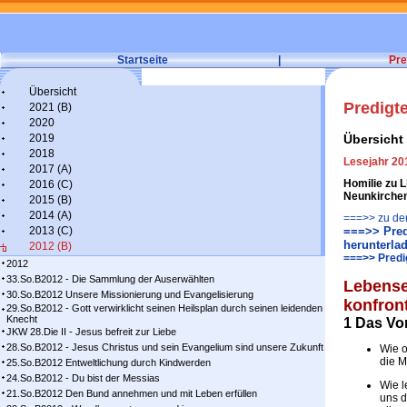
Startseite
|
Pre
Übersicht
Predigt
2021 (B)
2020
2019
Übersicht
2018
Lesejahr 20
2017 (A)
Homilie zu 
2016 (C)
Neunkirche
2015 (B)
2014 (A)
===>> zu den
2013 (C)
===>> Pred
herunterla
2012 (B)
===>> Predi
2012
33.So.B2012 - Die Sammlung der Auserwählten
Lebense
30.So.B2012 Unsere Missionierung und Evangelisierung
konfront
29.So.B2012 - Gott verwirklicht seinen Heilsplan durch seinen leidenden
Knecht
1 Das Vo
JKW 28.Die II - Jesus befreit zur Liebe
28.So.B2012 - Jesus Christus und sein Evangelium sind unsere Zukunft
Wie o
die M
25.So.B2012 Entweltlichung durch Kindwerden
24.So.B2012 - Du bist der Messias
Wie l
21.So.B2012 Den Bund annehmen und mit Leben erfüllen
uns d