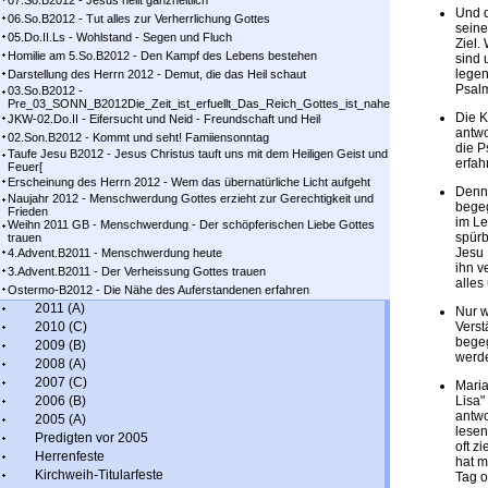
07.So.B2012 - Jesus heilt ganzheitlich
Und d
06.So.B2012 - Tut alles zur Verherrlichung Gottes
seine
05.Do.II.Ls - Wohlstand - Segen und Fluch
Ziel.
Homilie am 5.So.B2012 - Den Kampf des Lebens bestehen
sind 
legen
Darstellung des Herrn 2012 - Demut, die das Heil schaut
Psalm
03.So.B2012 -
Pre_03_SONN_B2012Die_Zeit_ist_erfuellt_Das_Reich_Gottes_ist_nahe
Die K
JKW-02.Do.II - Eifersucht und Neid - Freundschaft und Heil
antwo
02.Son.B2012 - Kommt und seht! Famiiensonntag
die P
Taufe Jesu B2012 - Jesus Christus tauft uns mit dem Heiligen Geist und
erfah
Feuer[
Erscheinung des Herrn 2012 - Wem das übernatürliche Licht aufgeht
Denn 
Naujahr 2012 - Menschwerdung Gottes erzieht zur Gerechtigkeit und
begeg
Frieden
im Le
Weihn 2011 GB - Menschwerdung - Der schöpferischen Liebe Gottes
spürb
trauen
Jesu 
4.Advent.B2011 - Menschwerdung heute
ihn v
3.Advent.B2011 - Der Verheissung Gottes trauen
alles
Ostermo-B2012 - Die Nähe des Auferstandenen erfahren
2011 (A)
Nur w
2010 (C)
Verst
begeg
2009 (B)
werd
2008 (A)
2007 (C)
Mari
2006 (B)
Lisa"
antwo
2005 (A)
lesen
Predigten vor 2005
oft z
Herrenfeste
hat m
Kirchweih-Titularfeste
Tag o