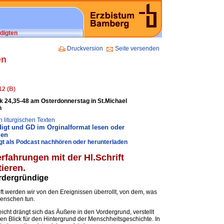
digten
Druckversion
Seite versenden
en
12 (B)
Lk 24,35-48 am Osterdonnerstag in St.Michael
n
 liturgischen Texten
igt und GD im Orginalformat lesen oder
den
gt als Podcast nachhören oder herunterladen
rfahrungen mit der Hl.Schrift
ieren.
rdergründige
ft werden wir von den Ereignissen überrollt, von dem, was
enschen tun.
eicht drängt sich das Äußere in den Vordergrund, verstellt
en Blick für den Hintergrund der Menschheitsgeschichte. In