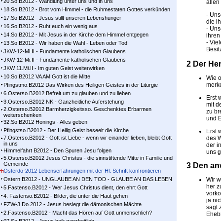
20.So.B2012 - Wandlung unter uns und in uns
allen
18.So.B2012 - Brot vom Himmel - die Ruhmestaten Gottes verkünden
- Uns
17.So.B2012 - Jesus stillt unseren Lebenshunger
die i
16.So.B2012 - Ruht euch ein wenig aus
- Uns
14.So.B2012 - Mit Jesus in der Kirche dem Himmel entgegen
ihren
- Vie
13.So.B2012 - Wir haben die Wahl - Leben oder Tod
Besit
JKW-12-Mi.II - Fundamente katholischen Glaubens
JKW-12-Mi.II - Fundamente katholischen Glaubens
2 Der He
JKW 11.Mi.II - Im guten Geist weiterwirken
10.So.B2012 VA AM Gott ist die Mitte
Wie o
merke
Pfingstmo.B2012 Das Wirken des Heiligen Geistes in der Liturgie
6.Osterso.B2012 Befreit um zu glauben und zu lieben
Erst 
3.Osterso.B2012 NK - Ganzheitliche Auferstehung
mit d
2.Osterso.B2012 Barmherzigkeitsso. Geschenktes Erbarmen
zu br
weiterschenken
und E
32.So.B2012 Honings - Alles geben
Pfingstso.B2012 - Der Heilig Geist beseelt die Kirche
Erst 
7.Osterso.B2012 - Gott ist Liebe - wenn wir einander lieben, bleibt Gott
des W
in uns
der i
Himmelfahrt B2012 - Den Spuren Jesu folgen
uns g
5.Osterso.B2012 Jesus Christus - die sinnstiftende Mitte in Familie und
Gemeinde
3 Den an
Osterdo-2012 Lebenserfahrungen mit der Hl. Schrift konfrontieren
Ostern B2012 - UNGLAUBE AN DEN TOD - GLAUBE AN DAS LEBEN
Wir w
her z
5.Fastenso.B2012 - Wer Jesus Christus dient, den ehrt Gott
vorko
4. Fastenso.B2012 - Bilder, die unter die Haut gehen
ja ni
FZW-3.Do.2012 - Jesus besiegt die dämonischen Mächte
sagt 
2.Fastenso.B2012 - Macht das Hören auf Gott unmenschlich?
Ehebr