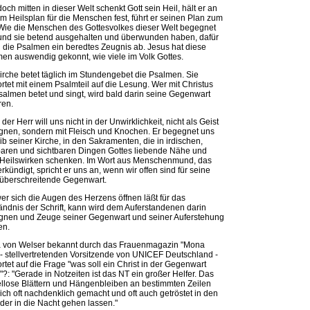
och mitten in dieser Welt schenkt Gott sein Heil, hält er an
m Heilsplan für die Menschen fest, führt er seinen Plan zum
 Wie die Menschen des Gottesvolkes dieser Welt begegnet
und sie betend ausgehalten und überwunden haben, dafür
 die Psalmen ein beredtes Zeugnis ab. Jesus hat diese
en auswendig gekonnt, wie viele im Volk Gottes.
irche betet täglich im Stundengebet die Psalmen. Sie
rtet mit einem Psalmteil auf die Lesung. Wer mit Christus
salmen betet und singt, wird bald darin seine Gegenwart
ren.
der Herr will uns nicht in der Unwirklichkeit, nicht als Geist
nen, sondern mit Fleisch und Knochen. Er begegnet uns
ib seiner Kirche, in den Sakramenten, die in irdischen,
aren und sichtbaren Dingen Gottes liebende Nähe und
Heilswirken schenken. Im Wort aus Menschenmund, das
erkündigt, spricht er uns an, wenn wir offen sind für seine
 überschreitende Gegenwart.
er sich die Augen des Herzens öffnen läßt für das
ändnis der Schrift, kann wird dem Auferstandenen darin
nen und Zeuge seiner Gegenwart und seiner Auferstehung
en.
a von Welser bekannt durch das Frauenmagazin "Mona
 - stellvertretenden Vorsitzende von UNICEF Deutschland -
rtet auf die Frage "was soll ein Christ in der Gegenwart
"?: "Gerade in Notzeiten ist das NT ein großer Helfer. Das
iellose Blättern und Hängenbleiben an bestimmten Zeilen
ich oft nachdenklich gemacht und oft auch getröstet in den
der in die Nacht gehen lassen."