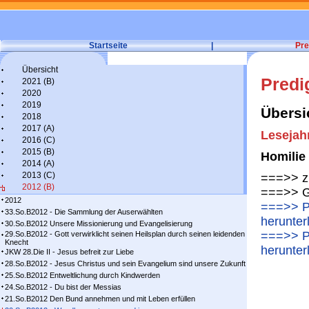
Startseite
|
Pre
Übersicht
Predi
2021 (B)
2020
2019
Übersi
2018
2017 (A)
Lesejah
2016 (C)
2015 (B)
Homilie
2014 (A)
2013 (C)
===>> zu
2012 (B)
===>> G
2012
===>> Pr
33.So.B2012 - Die Sammlung der Auserwählten
herunter
30.So.B2012 Unsere Missionierung und Evangelisierung
===>> Pr
29.So.B2012 - Gott verwirklicht seinen Heilsplan durch seinen leidenden
Knecht
herunter
JKW 28.Die II - Jesus befreit zur Liebe
28.So.B2012 - Jesus Christus und sein Evangelium sind unsere Zukunft
25.So.B2012 Entweltlichung durch Kindwerden
24.So.B2012 - Du bist der Messias
21.So.B2012 Den Bund annehmen und mit Leben erfüllen