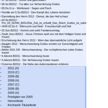
07.So.B2012 - Jesus heilt ganzheitlich
06.So.B2012 - Tut alles zur Verherrlichung Gottes
05.Do.II.Ls - Wohlstand - Segen und Fluch
Homilie am 5.So.B2012 - Den Kampf des Lebens bestehen
Darstellung des Herrn 2012 - Demut, die das Heil schaut
03.So.B2012 -
Pre_03_SONN_B2012Die_Zeit_ist_erfuellt_Das_Reich_Gottes_ist_nahe
JKW-02.Do.II - Eifersucht und Neid - Freundschaft und Heil
02.Son.B2012 - Kommt und seht! Famiiensonntag
Taufe Jesu B2012 - Jesus Christus tauft uns mit dem Heiligen Geist und
Feuer[
Erscheinung des Herrn 2012 - Wem das übernatürliche Licht aufgeht
Naujahr 2012 - Menschwerdung Gottes erzieht zur Gerechtigkeit und
Frieden
Weihn 2011 GB - Menschwerdung - Der schöpferischen Liebe Gottes
trauen
4.Advent.B2011 - Menschwerdung heute
3.Advent.B2011 - Der Verheissung Gottes trauen
Ostermo-B2012 - Die Nähe des Auferstandenen erfahren
2011 (A)
2010 (C)
2009 (B)
2008 (A)
2007 (C)
2006 (B)
2005 (A)
Predigten vor 2005
Herrenfeste
Kirchweih-Titularfeste