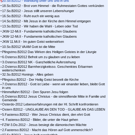
20.So.B2012 - Wandlung unter uns und in uns
18.So.B2012 - Brot vom Himmel - die Ruhmestaten Gottes verkünden
17.So.B2012 - Jesus stillt unseren Lebenshunger
16.So.B2012 - Ruht euch ein wenig aus
14.So.B2012 - Mit Jesus in der Kirche dem Himmel entgegen
13.So.B2012 - Wir haben die Wahl - Leben oder Tod
JKW-12-Mi.II - Fundamente katholischen Glaubens
JKW-12-Mi.II - Fundamente katholischen Glaubens
JKW 11.Mi.II - Im guten Geist weiterwirken
10.So.B2012 VA AM Gott ist die Mitte
Pfingstmo.B2012 Das Wirken des Heiligen Geistes in der Liturgie
6.Osterso.B2012 Befreit um zu glauben und zu lieben
3.Osterso.B2012 NK - Ganzheitliche Auferstehung
2.Osterso.B2012 Barmherzigkeitsso. Geschenktes Erbarmen
weiterschenken
32.So.B2012 Honings - Alles geben
Pfingstso.B2012 - Der Heilig Geist beseelt die Kirche
7.Osterso.B2012 - Gott ist Liebe - wenn wir einander lieben, bleibt Gott
in uns
Himmelfahrt B2012 - Den Spuren Jesu folgen
5.Osterso.B2012 Jesus Christus - die sinnstiftende Mitte in Familie und
Gemeinde
Osterdo-2012 Lebenserfahrungen mit der Hl. Schrift konfrontieren
Ostern B2012 - UNGLAUBE AN DEN TOD - GLAUBE AN DAS LEBEN
5.Fastenso.B2012 - Wer Jesus Christus dient, den ehrt Gott
4. Fastenso.B2012 - Bilder, die unter die Haut gehen
FZW-3.Do.2012 - Jesus besiegt die dämonischen Mächte
2.Fastenso.B2012 - Macht das Hören auf Gott unmenschlich?