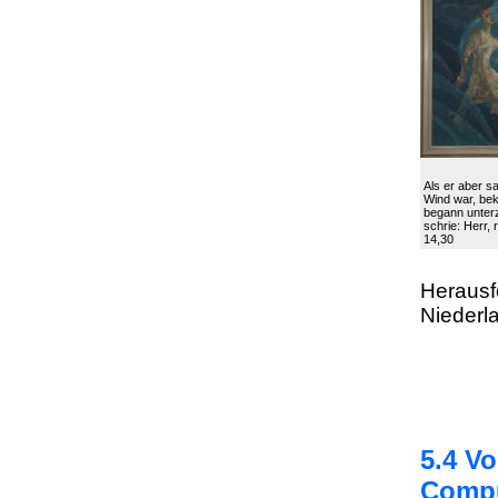
Als er aber sa
Wind war, be
begann unter
schrie: Herr, 
14,30
Herausf
Niederl
5.4 V
Compu