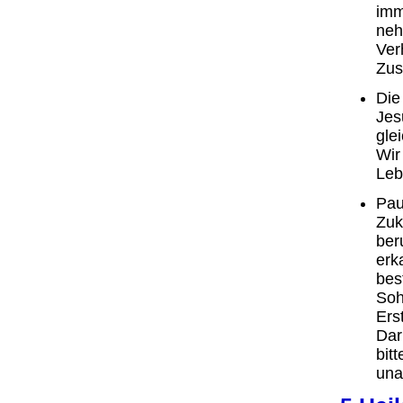
imm
neh
Ver
Zus
Die
Jes
gle
Wir
Leb
Pau
Zuk
ber
erk
bes
Soh
Ers
Dar
bit
una