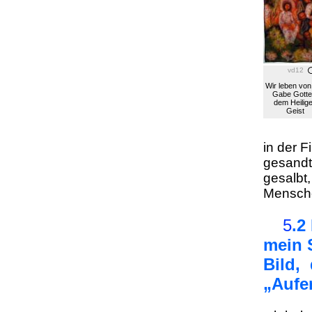
vd12
Wir leben von
Gabe Gotte
dem Heilig
Geist
in der F
gesandt
gesalbt
Mensche
5
.2
mein 
Bild,
„Aufe