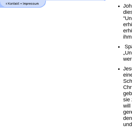
Joh
die
"Un
erh
erh
ihm
Spä
„Un
wer
Jes
ein
Sch
Chr
geb
sie
wil
ger
den
und