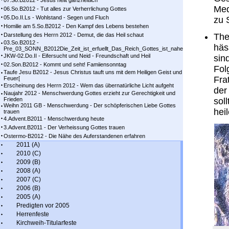
07.So.B2012 - Jesus heilt ganzheitlich
Med
06.So.B2012 - Tut alles zur Verherrlichung Gottes
05.Do.II.Ls - Wohlstand - Segen und Fluch
zu 
Homilie am 5.So.B2012 - Den Kampf des Lebens bestehen
Darstellung des Herrn 2012 - Demut, die das Heil schaut
The
03.So.B2012 -
häs
Pre_03_SONN_B2012Die_Zeit_ist_erfuellt_Das_Reich_Gottes_ist_nahe
JKW-02.Do.II - Eifersucht und Neid - Freundschaft und Heil
sin
02.Son.B2012 - Kommt und seht! Famiiensonntag
Fol
Taufe Jesu B2012 - Jesus Christus tauft uns mit dem Heiligen Geist und
Fra
Feuer[
Erscheinung des Herrn 2012 - Wem das übernatürliche Licht aufgeht
der
Naujahr 2012 - Menschwerdung Gottes erzieht zur Gerechtigkeit und
Frieden
sol
Weihn 2011 GB - Menschwerdung - Der schöpferischen Liebe Gottes
hei
trauen
4.Advent.B2011 - Menschwerdung heute
3.Advent.B2011 - Der Verheissung Gottes trauen
Ostermo-B2012 - Die Nähe des Auferstandenen erfahren
2011 (A)
2010 (C)
2009 (B)
2008 (A)
2007 (C)
2006 (B)
2005 (A)
Predigten vor 2005
Herrenfeste
Kirchweih-Titularfeste