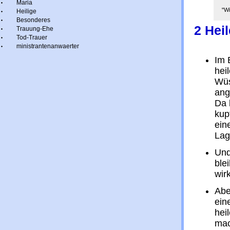
Maria
"Wi
Heilige
Besonderes
2 Heil
Trauung-Ehe
Tod-Trauer
ministrantenanwaerter
Im 
hei
Wüs
ang
Da 
kup
ein
Lag
Und
ble
wirk
Abe
ein
hei
mac