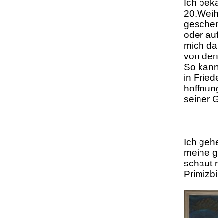
ch bek
I
20.Weih
geschen
oder auf
mich dar
von den
So kann
in Frie
hoffnun
seiner 
Ich gehe
meine ge
schaut 
Primizbi