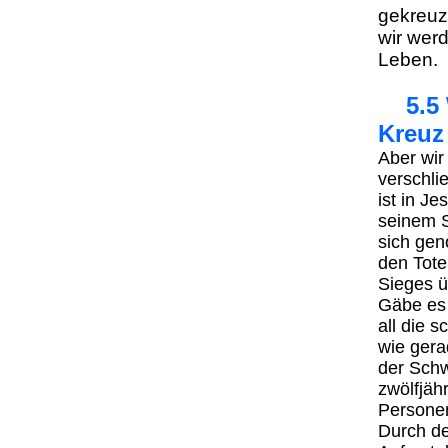
gekreuzi
wir wer
Leben.
5.5 W
Kreuz
Aber wir
verschli
ist in J
seinem S
sich ge
den Tote
Sieges 
Gäbe es 
all die 
wie gera
der Schw
zwölfjäh
Persone
Durch de