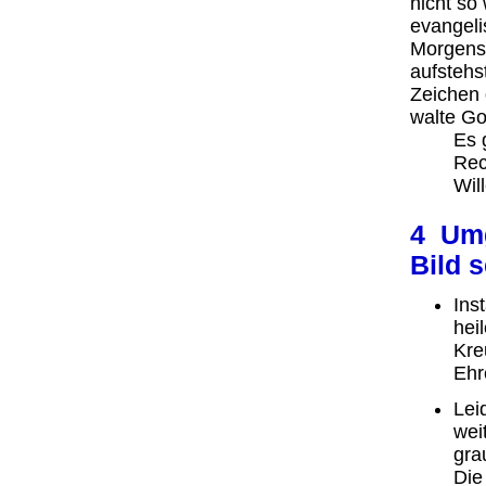
nicht so
evangel
Morgens
aufstehs
Zeichen 
walte Go
Es 
Rec
Wil
4 Umg
Bild 
Ins
hei
Kre
Ehr
Lei
wei
gra
Die