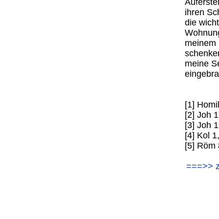
Auferste
ihren Sc
die wicht
Wohnung 
meinem L
schenken
meine Se
eingebra
[1] Homi
[2] Joh 
[3] Joh 
[4] Kol 1
[5] Röm 
===>> z