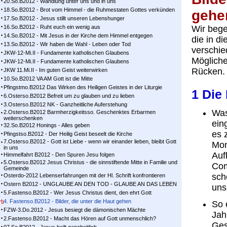
20.So.B2012 - Wandlung unter uns und in uns
18.So.B2012 - Brot vom Himmel - die Ruhmestaten Gottes verkünden
gehe
17.So.B2012 - Jesus stillt unseren Lebenshunger
16.So.B2012 - Ruht euch ein wenig aus
Wir beg
14.So.B2012 - Mit Jesus in der Kirche dem Himmel entgegen
die in di
13.So.B2012 - Wir haben die Wahl - Leben oder Tod
verschie
JKW-12-Mi.II - Fundamente katholischen Glaubens
Mögliche
JKW-12-Mi.II - Fundamente katholischen Glaubens
Rücken. 
JKW 11.Mi.II - Im guten Geist weiterwirken
10.So.B2012 VA AM Gott ist die Mitte
Pfingstmo.B2012 Das Wirken des Heiligen Geistes in der Liturgie
1 Die 
6.Osterso.B2012 Befreit um zu glauben und zu lieben
3.Osterso.B2012 NK - Ganzheitliche Auferstehung
Was
2.Osterso.B2012 Barmherzigkeitsso. Geschenktes Erbarmen
weiterschenken
ein
32.So.B2012 Honings - Alles geben
es 
Pfingstso.B2012 - Der Heilig Geist beseelt die Kirche
7.Osterso.B2012 - Gott ist Liebe - wenn wir einander lieben, bleibt Gott
Mon
in uns
Auf
Himmelfahrt B2012 - Den Spuren Jesu folgen
5.Osterso.B2012 Jesus Christus - die sinnstiftende Mitte in Familie und
Com
Gemeinde
sch
Osterdo-2012 Lebenserfahrungen mit der Hl. Schrift konfrontieren
Ostern B2012 - UNGLAUBE AN DEN TOD - GLAUBE AN DAS LEBEN
uns
5.Fastenso.B2012 - Wer Jesus Christus dient, den ehrt Gott
4. Fastenso.B2012 - Bilder, die unter die Haut gehen
So 
FZW-3.Do.2012 - Jesus besiegt die dämonischen Mächte
Jah
2.Fastenso.B2012 - Macht das Hören auf Gott unmenschlich?
Ges