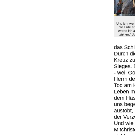
Und ich, wen
die Erde er
werde ich a
ziehen.“ J
das Schi
Durch di
Kreuz z
Sieges. 
- weil G
Herrn de
Tod am K
Leben mi
dem Häs
uns bege
austobt,
der Verz
Und wie 
Mitchris