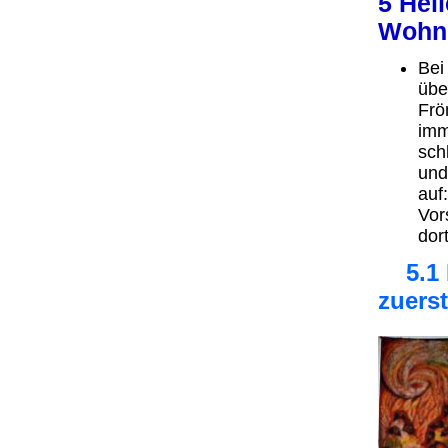
5 Hei
Wohn
Bei
übe
Frö
imm
sch
und
auf:
Vor
dor
5.1 E
zuerst