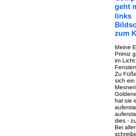
geht 
link
Bilds
zum K
Meine E
Primiz 
im Lich
Fenster
Zu Füße
sich ein
Mesneri
Goldene
hat sie 
aufersta
auferst
dies - z
Bei alle
schreib