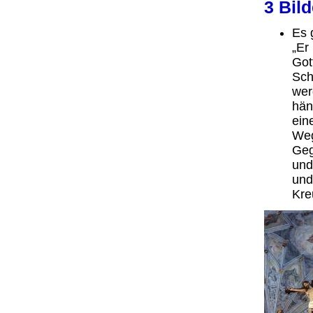
3 Bil
Es 
„Er
Got
Sch
wer
hän
ein
Weg
Geg
und
und
Kre