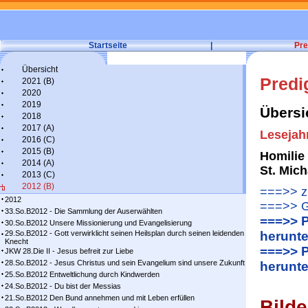
Startseite
|
Pre
Übersicht
Predi
2021 (B)
2020
2019
Übersi
2018
2017 (A)
Lesejah
2016 (C)
2015 (B)
Homilie
2014 (A)
St. Mic
2013 (C)
2012 (B)
===>> zu
2012
===>> G
33.So.B2012 - Die Sammlung der Auserwählten
===>> P
30.So.B2012 Unsere Missionierung und Evangelisierung
29.So.B2012 - Gott verwirklicht seinen Heilsplan durch seinen leidenden
herunte
Knecht
===>> P
JKW 28.Die II - Jesus befreit zur Liebe
28.So.B2012 - Jesus Christus und sein Evangelium sind unsere Zukunft
herunte
25.So.B2012 Entweltlichung durch Kindwerden
24.So.B2012 - Du bist der Messias
21.So.B2012 Den Bund annehmen und mit Leben erfüllen
Bilde