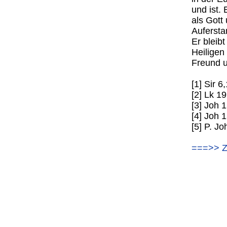
und ist.
als Gott
Aufersta
Er bleib
Heiligen 
Freund u
[1] Sir 6,
[2] Lk 1
[3] Joh 
[4] Joh 
[5] P. J
===>> Z