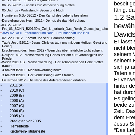
07.So.B2012 - Jesus heilt ganzheitlich
beseitig
06.So.B2012 - Tut alles zur Verherrlichung Gottes
fähig, d
05.Do.II.Ls - Wohlstand - Segen und Fluch
1.2 Sa
Homilie am 5.So.B2012 - Den Kampf des Lebens bestehen
Darstellung des Herrn 2012 - Demut, die das Heil schaut
bewähr
03.So.B2012 -
Pre_03_SONN_B2012Die_Zeit_ist_erfuellt_Das_Reich_Gottes_ist_nahe
Davids
JKW-02.Do.II - Eifersucht und Neid - Freundschaft und Heil
02.Son.B2012 - Kommt und seht! Famiiensonntag
Er lässt
Taufe Jesu B2012 - Jesus Christus tauft uns mit dem Heiligen Geist und
Feuer[
nicht bl
Erscheinung des Herrn 2012 - Wem das übernatürliche Licht aufgeht
seinem V
Naujahr 2012 - Menschwerdung Gottes erzieht zur Gerechtigkeit und
Frieden
seinem K
Weihn 2011 GB - Menschwerdung - Der schöpferischen Liebe Gottes
trauen
sich ja a
4.Advent.B2011 - Menschwerdung heute
Taten si
3.Advent.B2011 - Der Verheissung Gottes trauen
Er verwe
Ostermo-B2012 - Die Nähe des Auferstandenen erfahren
hinter de
2011 (A)
2010 (C)
hat durch
2009 (B)
Es gelin
2008 (A)
beide zu
2007 (C)
Zeit. Da
2006 (B)
2005 (A)
dem Freu
Predigten vor 2005
Jesus Si
Herrenfeste
"Das Leb
Kirchweih-Titularfeste