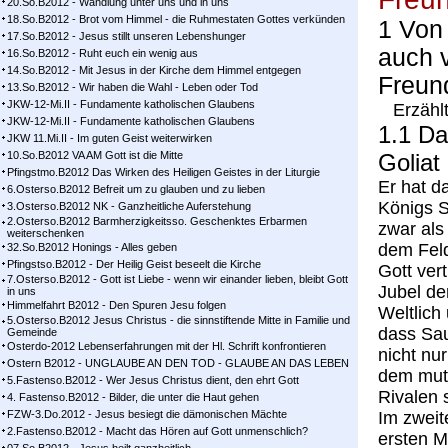
20.So.B2012 - Wandlung unter uns und in uns
18.So.B2012 - Brot vom Himmel - die Ruhmestaten Gottes verkünden
1 Von 
17.So.B2012 - Jesus stillt unseren Lebenshunger
auch 
16.So.B2012 - Ruht euch ein wenig aus
14.So.B2012 - Mit Jesus in der Kirche dem Himmel entgegen
Freun
13.So.B2012 - Wir haben die Wahl - Leben oder Tod
JKW-12-Mi.II - Fundamente katholischen Glaubens
Erzählt
JKW-12-Mi.II - Fundamente katholischen Glaubens
1.1 Da
JKW 11.Mi.II - Im guten Geist weiterwirken
10.So.B2012 VA AM Gott ist die Mitte
Golia
Pfingstmo.B2012 Das Wirken des Heiligen Geistes in der Liturgie
Er hat d
6.Osterso.B2012 Befreit um zu glauben und zu lieben
Königs S
3.Osterso.B2012 NK - Ganzheitliche Auferstehung
2.Osterso.B2012 Barmherzigkeitsso. Geschenktes Erbarmen
zwar als
weiterschenken
dem Feld
32.So.B2012 Honings - Alles geben
Pfingstso.B2012 - Der Heilig Geist beseelt die Kirche
Gott ver
7.Osterso.B2012 - Gott ist Liebe - wenn wir einander lieben, bleibt Gott
Jubel de
in uns
Himmelfahrt B2012 - Den Spuren Jesu folgen
Weltlich
5.Osterso.B2012 Jesus Christus - die sinnstiftende Mitte in Familie und
dass Saul
Gemeinde
Osterdo-2012 Lebenserfahrungen mit der Hl. Schrift konfrontieren
nicht nur
Ostern B2012 - UNGLAUBE AN DEN TOD - GLAUBE AN DAS LEBEN
dem muti
5.Fastenso.B2012 - Wer Jesus Christus dient, den ehrt Gott
Rivalen 
4. Fastenso.B2012 - Bilder, die unter die Haut gehen
FZW-3.Do.2012 - Jesus besiegt die dämonischen Mächte
Im zweit
2.Fastenso.B2012 - Macht das Hören auf Gott unmenschlich?
ersten M