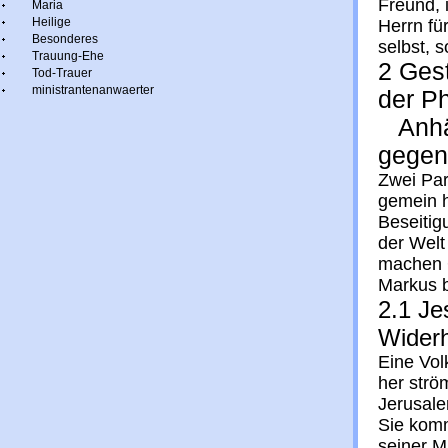
Freund, i
Maria
Heilige
Herrn für
Besonderes
selbst, s
Trauung-Ehe
2 Ges
Tod-Trauer
ministrantenanwaerter
der Ph
Anhän
gegen
Zwei Par
gemein h
Beseitig
der Welt
machen 
Markus b
2.1 Je
Widerh
Eine Vo
her strö
Jerusale
Sie komm
seiner M