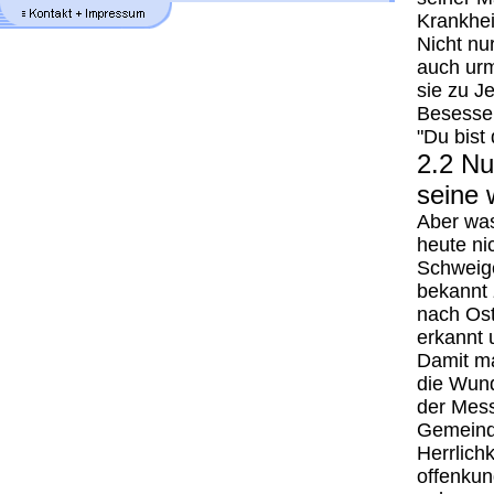
Krankhei
Nicht nu
auch urm
sie zu J
Besessen
"Du bist
2.2 Nu
seine 
Aber was
heute ni
Schweige
bekannt 
nach Ost
erkannt 
Damit ma
die Wund
der Messi
Gemeinde
Herrlich
offenkun