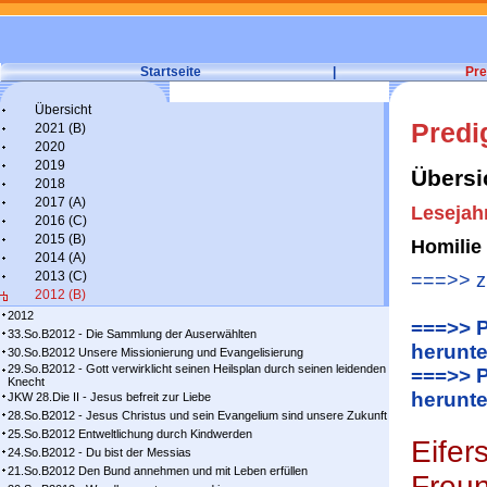
Startseite
|
Pre
Übersicht
Predi
2021 (B)
2020
2019
Übersi
2018
2017 (A)
Lesejah
2016 (C)
2015 (B)
Homilie
2014 (A)
2013 (C)
===>> zu
2012 (B)
2012
===>> P
33.So.B2012 - Die Sammlung der Auserwählten
herunte
30.So.B2012 Unsere Missionierung und Evangelisierung
29.So.B2012 - Gott verwirklicht seinen Heilsplan durch seinen leidenden
===>> P
Knecht
herunte
JKW 28.Die II - Jesus befreit zur Liebe
28.So.B2012 - Jesus Christus und sein Evangelium sind unsere Zukunft
25.So.B2012 Entweltlichung durch Kindwerden
Eifer
24.So.B2012 - Du bist der Messias
21.So.B2012 Den Bund annehmen und mit Leben erfüllen
Freun