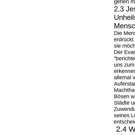
gehen mi
2.3 Je
Unheil
Mensc
Die Mens
erdrückt
sie möcht
Der Evan
"bericht
uns zum 
erkennen
allemal 
Aufersta
Machthab
Bösen wi
Städte u
Zuwendu
seines L
entschei
2.4 W