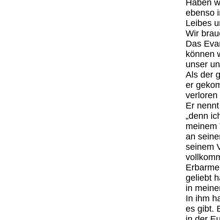
Haben wi
ebenso i
Leibes u
Wir brau
Das Evan
können w
unser un
Als der 
er gekom
verloren i
Er nennt
„denn ic
meinem V
an seine
seinem Va
vollkom
Erbarmen
geliebt h
in meiner
In ihm h
es gibt.
in der E