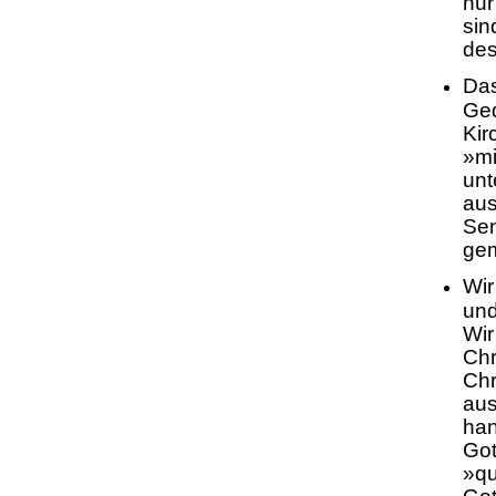
nur
sin
des
Das
Ged
Kir
»mi
unt
aus
Sen
gem
Wir
und
Wir
Chr
Chr
aus
han
Got
»qu