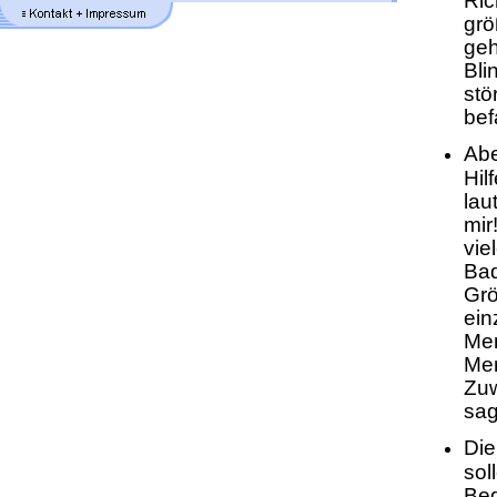
Ric
gr
geh
Bli
stö
bef
Abe
Hil
lau
mir
vie
Bad
Grö
ein
Men
Men
Zuw
sag
Die
sol
Bed