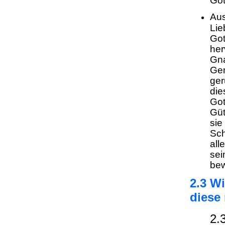
Got
Aus
Lie
Got
her
Gna
Gem
ger
die
Got
Güt
sie
Sch
all
sei
bew
2.3 Wi
diese
2.