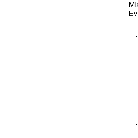
Mi
Ev