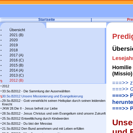
Startseite
|
Pre
Übersicht
Predi
2021 (B)
2020
2019
Übersi
2018
2017 (A)
Lesejah
2016 (C)
2015 (B)
Homilie
2014 (A)
(Missio)
2013 (C)
2012 (B)
===>> zu
2012
===>> G
33.So.B2012 - Die Sammlung der Auserwählten
===>> P
30.So.B2012 Unsere Missionierung und Evangelisierung
29.So.B2012 - Gott verwirklicht seinen Heilsplan durch seinen leidenden
herunte
Knecht
===>> P
JKW 28.Die II - Jesus befreit zur Liebe
28.So.B2012 - Jesus Christus und sein Evangelium sind unsere Zukunft
25.So.B2012 Entweltlichung durch Kindwerden
Unse
24.So.B2012 - Du bist der Messias
21.So.B2012 Den Bund annehmen und mit Leben erfüllen
und 