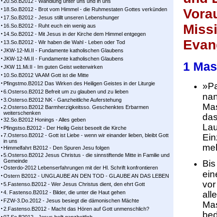
20.So.B2012 - Wandlung unter uns und in uns
18.So.B2012 - Brot vom Himmel - die Ruhmestaten Gottes verkünden
Vorau
17.So.B2012 - Jesus stillt unseren Lebenshunger
Miss
16.So.B2012 - Ruht euch ein wenig aus
14.So.B2012 - Mit Jesus in der Kirche dem Himmel entgegen
Evan
13.So.B2012 - Wir haben die Wahl - Leben oder Tod
JKW-12-Mi.II - Fundamente katholischen Glaubens
JKW-12-Mi.II - Fundamente katholischen Glaubens
1 Mas
JKW 11.Mi.II - Im guten Geist weiterwirken
10.So.B2012 VA AM Gott ist die Mitte
Pfingstmo.B2012 Das Wirken des Heiligen Geistes in der Liturgie
»Pa
6.Osterso.B2012 Befreit um zu glauben und zu lieben
nan
3.Osterso.B2012 NK - Ganzheitliche Auferstehung
Mas
2.Osterso.B2012 Barmherzigkeitsso. Geschenktes Erbarmen
weiterschenken
das
32.So.B2012 Honings - Alles geben
Lau
Pfingstso.B2012 - Der Heilig Geist beseelt die Kirche
7.Osterso.B2012 - Gott ist Liebe - wenn wir einander lieben, bleibt Gott
Ein
in uns
meh
Himmelfahrt B2012 - Den Spuren Jesu folgen
5.Osterso.B2012 Jesus Christus - die sinnstiftende Mitte in Familie und
Gemeinde
Bis
Osterdo-2012 Lebenserfahrungen mit der Hl. Schrift konfrontieren
ein
Ostern B2012 - UNGLAUBE AN DEN TOD - GLAUBE AN DAS LEBEN
vor
5.Fastenso.B2012 - Wer Jesus Christus dient, den ehrt Gott
4. Fastenso.B2012 - Bilder, die unter die Haut gehen
all
FZW-3.Do.2012 - Jesus besiegt die dämonischen Mächte
Mas
2.Fastenso.B2012 - Macht das Hören auf Gott unmenschlich?
bed