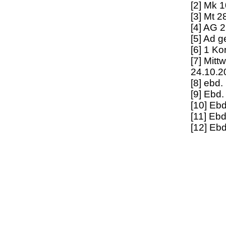
[2] Mk 
[3] Mt 2
[4] AG 2
[5] Ad 
[6] 1 Ko
[7] Mit
24.10.2
[8] ebd.
[9] Ebd.
[10] Ebd
[11] Ebd
[12] Ebd