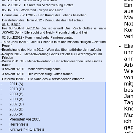
07.So.B2012 - Jesus heilt ganzheitlich
Ein
06.So.B2012 - Tut alles zur Verherrlichung Gottes
aus
05.Do.II.Ls - Wohlstand - Segen und Fluch
Homilie am 5.So.B2012 - Den Kampf des Lebens bestehen
Mas
Darstellung des Herrn 2012 - Demut, die das Heil schaut
Nat
03.So.B2012 -
Pre_03_SONN_B2012Die_Zeit_ist_erfuellt_Das_Reich_Gottes_ist_nahe
Kom
JKW-02.Do.II - Eifersucht und Neid - Freundschaft und Heil
ver
02.Son.B2012 - Kommt und seht! Famiiensonntag
Taufe Jesu B2012 - Jesus Christus tauft uns mit dem Heiligen Geist und
Eli
Feuer[
Erscheinung des Herrn 2012 - Wem das übernatürliche Licht aufgeht
und
Naujahr 2012 - Menschwerdung Gottes erzieht zur Gerechtigkeit und
ähn
Frieden
Weihn 2011 GB - Menschwerdung - Der schöpferischen Liebe Gottes
Arb
trauen
4.Advent.B2011 - Menschwerdung heute
Wie
3.Advent.B2011 - Der Verheissung Gottes trauen
vom
Ostermo-B2012 - Die Nähe des Auferstandenen erfahren
mit
2011 (A)
bes
2010 (C)
2009 (B)
Jah
2008 (A)
Tag
2007 (C)
Kno
2006 (B)
Mas
2005 (A)
Predigten vor 2005
ich
Herrenfeste
geg
Kirchweih-Titularfeste