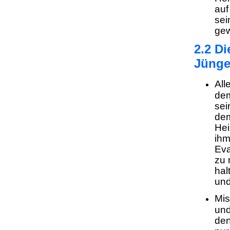
auf
sei
ge
2.2 D
Jünge
All
de
sei
dem
Hei
ihm
Eva
zu 
hal
und
Mis
und
den