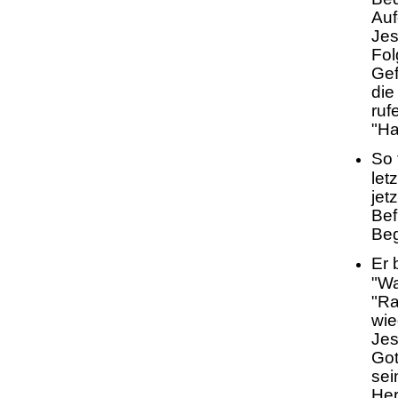
Auf
Jes
Fol
Gef
die
ruf
"Ha
So 
let
jet
Bef
Beg
Er 
"Wa
"Ra
wie
Jes
Got
sei
Her