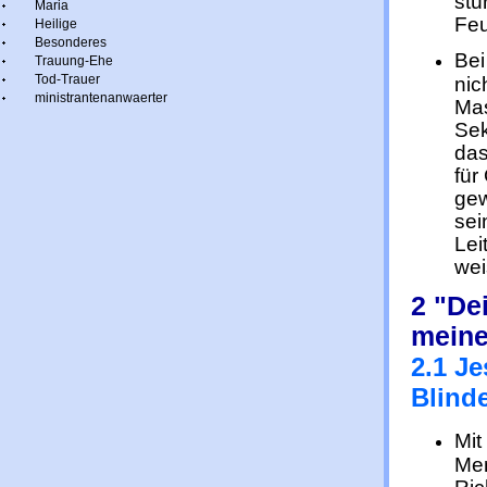
stü
Maria
Feu
Heilige
Besonderes
Bei
Trauung-Ehe
Tod-Trauer
nic
ministrantenanwaerter
Mas
Sek
das
für
gew
sei
Lei
wei
2 "Dei
meine
2.1 J
Blind
Mit
Men