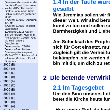
1.4 In der Taufe wu
Generalaudienzen über die
Familien Papst Franziskus
gesalbt
Weihn 2015 Stille Nacht -
Gottes Sohn, o wie lacht
Wie Jeremias sollen wir f
Lieb aus deinem göttlichen
Mund
dieser Welt. Wir sind be
4.Advent C2015 Geborgen
in Gott
kund zu tun und sollen s
3.Advent C2015 - In jeder
Lage beten
Barmherzigkeit und Lieb
1. Advent C2915 Advent -
Zeit der großen Hoffnung
Pre 2.Advent C2015 - Gott
tritt ein in unsere
Am Schicksal des Prophe
Geschichte
sich für Gott einsetzt, m
Ostersonntag C2016
Ostern - Geschichte-
Zugleich gilt die Verhei
Erfahrung-Konsequenz
25.So.C2016 Hetzles - Gott
bekämpfen, sie werden d
will keine Verlierer - Er will
Gewinner
bin mit dir, um dich zu re
2015 (B)
2014 (A)
2013 (C)
2 Die betende Verwirk
2012 (B)
2011 (A)
2010 (C)
2.1 Im Tagesgebet
2009 (B)
Um den Sinn unseres Leb
2008 (A)
2007 (C)
betet die Kirche heute fü
2006 (B)
2005 (A)
„Herr, unser Gott, du has