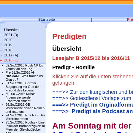
Startseite
|
Pre
Übersicht
Predigten
2021 (B)
2020
2019
Übersicht
2018
2017 (A)
Lesejahr B 2015/12 bis 2016/11
2016 (C)
32.So.C2016 Rosb NK Es
Predigt - Homilie
kommt an den Tag
Pre 31.So.C2016 AH
Klicken Sie auf die unten stehend
NKSoAM - Was trauen wir
Gott zu?
gelangen
31.So.C2016 Dormitz -
Begegnung mit Gott dem
Freund des Lebens
===>> Zur den liturgischen und b
30. So.C2016 Missio
===>> Gottesdienst Vorlage zum 
"..denn sie werden
Erbarmen finden"
===>> Predigt im Orginalform
26.So.C2016 GB
Verherrliche deinen Namen
===>> Predigt als Podcast a
und rette uns
24.So.C2016 Ros NK - Das
Verorene retten
23.So.C2016 Rödlas - Eine
Am Sonntag mit der
Insel der Barmherzigkeit im
Meer der Gleichgültigkeit