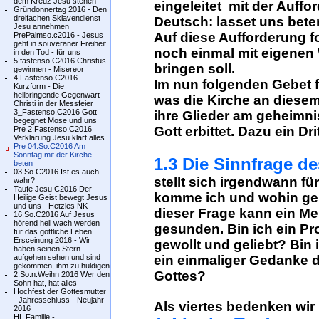
dem Kreuz Jesu stehen
eingeleitet mit der Auffo
Gründonnertag 2016 - Den
dreifachen Sklavendienst
Deutsch: lasset uns bete
Jesu annehmen
Auf diese Aufforderung fol
PrePalmso.c2016 - Jesus
geht in souveräner Freiheit
noch einmal mit eigenen 
in den Tod - für uns
5.fastenso.C2016 Christus
bringen soll.
gewinnen - Misereor
4.Fastenso.C2016
Im nun folgenden Gebet f
Kurzform - Die
heilbringende Gegenwart
was die Kirche an diesem 
Christi in der Messfeier
3_Fastenso.C2016 Gott
ihre Glieder am geheimni
begegnet Mose und uns
Gott erbittet. Dazu ein Dri
Pre 2.Fastenso.C2016
Verklärung Jesu klärt alles
Pre 04.So.C2016 Am
Sonntag mit der Kirche
1.3 Die Sinnfrage d
beten
03.So.C2016 Ist es auch
stellt sich irgendwann f
wahr?
Taufe Jesu C2016 Der
komme ich und wohin ge
Heilige Geist bewegt Jesus
und uns - Hetzles NK
dieser Frage kann ein M
16.So.C2016 Auf Jesus
hörend hell wach werden
gesunden. Bin ich ein Pr
für das göttliche Leben
Ersceinung 2016 - Wir
gewollt und geliebt? Bin 
haben seinen Stern
aufgehen sehen und sind
ein einmaliger Gedanke 
gekommen, ihm zu huldigen
Gottes?
2.So.n.Weihn 2016 Wer den
Sohn hat, hat alles
Hochfest der Gottesmutter
- Jahresschluss - Neujahr
Als viertes bedenken wir
2016
HL.Familie -