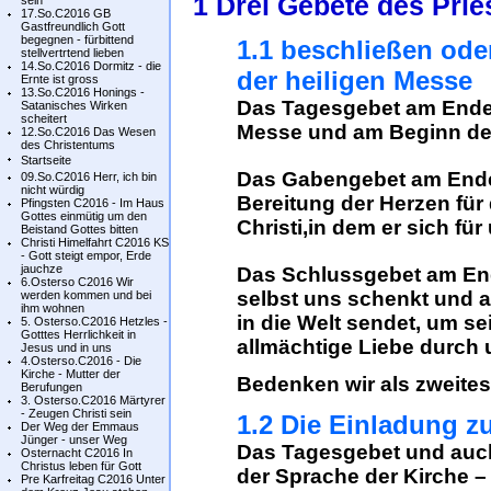
1 Drei Gebete des Prie
sein
17.So.C2016 GB
Gastfreundlich Gott
begegnen - fürbittend
1.1 beschließen oder
stellvertrtend lieben
14.So.C2016 Dormitz - die
der heiligen Messe
Ernte ist gross
13.So.C2016 Honings -
Das Tagesgebet am Ende 
Satanisches Wirken
scheitert
Messe und am Beginn de
12.So.C2016 Das Wesen
des Christentums
Startseite
Das Gabengebet am Ende
09.So.C2016 Herr, ich bin
nicht würdig
Bereitung der Herzen für
Pfingsten C2016 - Im Haus
Gottes einmütig um den
Christi,in dem er sich für
Beistand Gottes bitten
Christi Himelfahrt C2016 KS
- Gott steigt empor, Erde
jauchze
Das Schlussgebet am End
6.Osterso C2016 Wir
selbst uns schenkt und a
werden kommen und bei
ihm wohnen
in die Welt sendet, um s
5. Osterso.C2016 Hetzles -
Gotttes Herrlichkeit in
allmächtige Liebe durch
Jesus und in uns
4.Osterso.C2016 - Die
Kirche - Mutter der
Bedenken wir als zweites
Berufungen
3. Osterso.C2016 Märtyrer
- Zeugen Christi sein
1.2 Die Einladung 
Der Weg der Emmaus
Jünger - unser Weg
Das Tagesgebet und auc
Osternacht C2016 In
Christus leben für Gott
der Sprache der Kirche –
Pre Karfreitag C2016 Unter