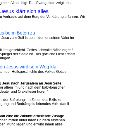
 beim Vater folgt. Das Evangelium zeigt uns:
esus klärt sich alles
 Vertraute auf dem Berg der Verklärung erfahren. Wir
sus beim Beten zu
esu zum Gott Israels - den er seinen Vater im
 ihm geschieht. Gottes lichtvolle Nähe ergreift
piegel der Seele ist. Das göttliche Licht erfasst
rungen.
en Jesus wird sein Weg klar
lten der Heilsgeschichte des Volkes Gottes
eg Jesu nach Jerusalem an Jesu Seite
vor allem im und nach dem babylonischen
ndeuter und Orakelleser hören.“
t der Befreiung - in Zeiten des Exils zu
ütigung und Bedrängnis lebendes Volk, damit
.
ott eine die Zukunft erhellende Zusage
ihnen mitten unter ihren Brüdern erstehen
n den Mund legen und er wird ihnen alles