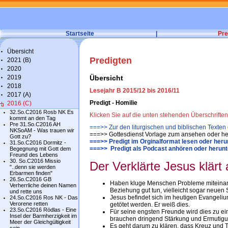
Startseite
|
Pre
Übersicht
Predigten
2021 (B)
2020
2019
Übersicht
2018
Lesejahr B 2015/12 bis 2016/11
2017 (A)
Predigt - Homilie
2016 (C)
32.So.C2016 Rosb NK Es
Klicken Sie auf die unten stehenden Überschrifte
kommt an den Tag
Pre 31.So.C2016 AH
===>> Zur den liturgischen und biblischen Texten
NKSoAM - Was trauen wir
===>> Gottesdienst Vorlage zum ansehen oder he
Gott zu?
===>> Predigt im Orginalformat lesen oder heru
31.So.C2016 Dormitz -
===>> Predigt als Podcast anhören oder herunt
Begegnung mit Gott dem
Freund des Lebens
30. So.C2016 Missio
Der Verklärte Jesus klärt 
"..denn sie werden
Erbarmen finden"
26.So.C2016 GB
Haben kluge Menschen Probleme miteinand
Verherrliche deinen Namen
Beziehung gut tun, vielleicht sogar neue
und rette uns
Jesus befindet sich im heutigen Evangeliu
24.So.C2016 Ros NK - Das
Verorene retten
getötet werden. Er weiß dies.
23.So.C2016 Rödlas - Eine
Für seine engsten Freunde wird dies zu ei
Insel der Barmherzigkeit im
brauchen dringend Stärkung und Ermutigu
Meer der Gleichgültigkeit
Es geht darum zu klären, dass Kreuz und To