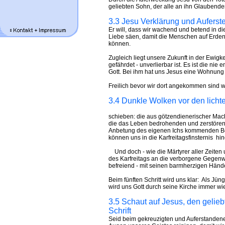
geliebten Sohn, der alle an ihn Glaubenden
3.3 Jesu Verklärung und Aufers
Er will, dass wir wachend und betend in di
Liebe säen, damit die Menschen auf Erden
können.
Zugleich liegt unsere Zukunft in der Ewigkei
gefährdet - unverlierbar ist. Es ist die n
Gott. Bei ihm hat uns Jesus eine Wohnung be
Freilich bevor wir dort angekommen sind 
3.4 Dunkle Wolken vor den lich
schieben: die aus götzendienerischer Mac
die das Leben bedrohenden und zerstören
Anbetung des eigenen Ichs kommenden Bo
können uns in die Karfreitagsfinsternis hin
Und doch - wie die Märtyrer aller Zeiten 
des Karfreitags an die verborgene Gegenwa
befreiend - mit seinen barmherzigen Händ
Beim fünften Schritt wird uns klar: Als Jü
wird uns Gott durch seine Kirche immer wi
3.5 Schaut auf Jesus, den gelieb
Schrift
Seid beim gekreuzigten und Auferstandene