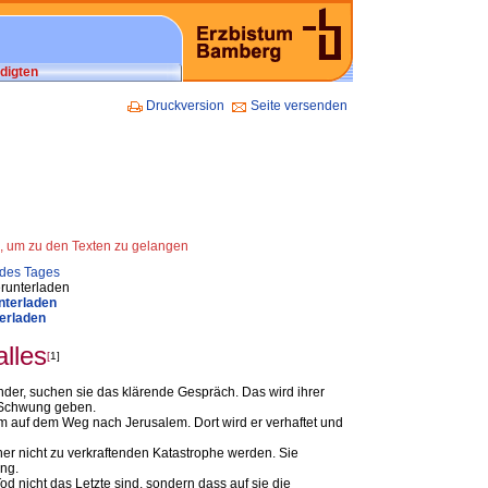
digten
Druckversion
Seite versenden
n, um zu den Texten zu gelangen
 des Tages
runterladen
nterladen
erladen
alles
[
1]
er, suchen sie das klärende Gespräch. Das wird ihrer
n Schwung geben.
m auf dem Weg nach Jerusalem. Dort wird er verhaftet und
ner nicht zu verkraftenden Katastrophe werden. Sie
ng.
d nicht das Letzte sind, sondern dass auf sie die