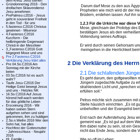
dem Kreuz Jesu stehen
Gründonnertag 2016 - Den
Darum darf Mose zu den aus Ägyp
dreifachen Sklavendienst
Propheten wie mich wird dir der Herr
Jesu annehmen
Brüdern, erstehen lassen. Auf ihn sol
PrePalmso.c2016 - Jesus
geht in souveräner Freiheit
in den Tod - für uns
1.2.3 Für die Urkirche war diese
5.fastenso.C2016 Christus
Mose, gleichsam der Prototyp des E
gewinnen - Misereor
bestätigen Jesus als den verheißen
4.Fastenso.C2016
Vollendung seines Auftrags.
Kurzform - Die
heilbringende Gegenwart
Er wird durch seinen Gehorsam und
Christi in der Messfeier
3_Fastenso.C2016 Gott
-heimgehen in die Herrlichkeit beim
begegnet Mose und uns
Pre 2.Fastenso.C2016
Verklärung Jesu klärt alles
2 Die Verklärung des Herrn
Pre 04.So.C2016 Am
Sonntag mit der Kirche
beten
2.1 Die schlafenden Jünge
03.So.C2016 Ist es auch
Es geht darum, den gottgewollten 
wahr?
Jüngern zugedachte Aufgabe zu erk
Taufe Jesu C2016 Der
Heilige Geist bewegt Jesus
strahlendem Licht und „sprechen v
und uns - Hetzles NK
erfüllen soll.“
16.So.C2016 Auf Jesus
hörend hell wach werden
Petrus möchte sich zusammen mit d
für das göttliche Leben
Stelle häuslich einrichten. „Es ist g
Ersceinung 2016 - Wir
unbeholfen und der Evangelist beme
haben seinen Stern
aufgehen sehen und sind
gekommen, ihm zu huldigen
Erst nach der Auferstehung Jesu wi
2.So.n.Weihn 2016 Wer den
gemeint war. „Es ist gut auf dem W
Sohn hat, hat alles
Ihm dabei nahe zu sein, ist ein G
Hochfest der Gottesmutter
nicht das Ende Jesu, sondern die 
- Jahresschluss - Neujahr
2016
HL.Familie -
Wie so oft im Leben: