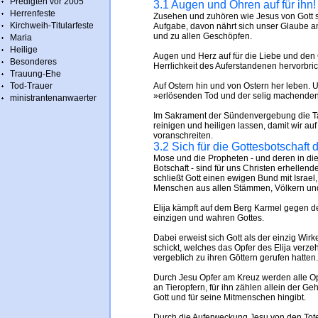
Predigten vor 2005
3.1 Augen und Ohren auf für ihn!
Herrenfeste
Zusehen und zuhören wie Jesus von Gott sp
Kirchweih-Titularfeste
Aufgabe, davon nährt sich unser Glaube an
und zu allen Geschöpfen.
Maria
Heilige
Augen und Herz auf für die Liebe und den
Besonderes
Herrlichkeit des Auferstandenen hervorbric
Trauung-Ehe
Tod-Trauer
Auf Ostern hin und von Ostern her leben. U
»erlösenden Tod und der selig machenden 
ministrantenanwaerter
Im Sakrament der Sündenvergebung die T
reinigen und heiligen lassen, damit wir a
voranschreiten.
3.2 Sich für die Gottesbotschaft
Mose und die Propheten - und deren in di
Botschaft - sind für uns Christen erhell
schließt Gott einen ewigen Bund mit Israel
Menschen aus allen Stämmen, Völkern un
Elija kämpft auf dem Berg Karmel gegen 
einzigen und wahren Gottes.
Dabei erweist sich Gott als der einzig W
schickt, welches das Opfer des Elija verz
vergeblich zu ihren Göttern gerufen hatten.
Durch Jesu Opfer am Kreuz werden alle Opf
an Tieropfern, für ihn zählen allein der G
Gott und für seine Mitmenschen hingibt.
Durch die Auferweckung Jesu von den Tote