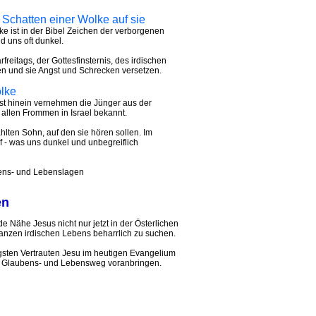
er Schatten einer Wolke auf sie
lke ist in der Bibel Zeichen der verborgenen
d uns oft dunkel.
freitags, der Gottesfinsternis, des irdischen
len und sie Angst und Schrecken versetzen.
lke
gst hinein vernehmen die Jünger aus der
 allen Frommen in Israel bekannt.
lten Sohn, auf den sie hören sollen. Im
uf - was uns dunkel und unbegreiflich
bens- und Lebenslagen
en
 Nähe Jesus nicht nur jetzt in der Österlichen
nzen irdischen Lebens beharrlich zu suchen.
engsten Vertrauten Jesu im heutigen Evangelium
m Glaubens- und Lebensweg voranbringen.