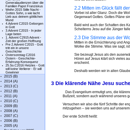
Generalaudienzen über die
Familien Papst Franziskus
2.2 Mitten im Glück fällt d
Weihn 2015 Stille Nacht -
Vorbei ist aller Glanz. Doch die Wo
Gottes Sohn, o wie lacht
Lieb aus deinem göttlichen
Gegenwart Gottes. Gottes Pläne sin
Mund
4.Advent C2015 Geborgen
Bald wird auch der Schatten des Kar
in Gott
Scheiterns Jesu auf die Jünger fal
3.Advent C2015 - In jeder
Lage beten
2.3 Die Stimme aus der Wo
1. Advent C2915 Advent -
Zeit der großen Hoffnung
Mitten in die Ernüchterung und An
Pre 2.Advent C2015 - Gott
Wolke die Stimme. Was sie sagt, ist
tritt ein in unsere
Geschichte
Sie bezeugt Jesus als den auserwäh
Ostersonntag C2016
Ostern - Geschichte-
Hören auf Jesus klärt sich vieles a
Erfahrung-Konsequenz
erscheint.
25.So.C2016 Hetzles - Gott
will keine Verlierer - Er will
Deshalb werden wir in allen Glau
Gewinner
2015 (B)
2014 (A)
3 Die klärende Nähe Jesu such
2013 (C)
2012 (B)
Das Evangelium ermutigt uns, die klärende
2011 (A)
Bußzeit, sondern auch während unseres ga
2010 (C)
Versuchen wir also die fünf Schritte der 
2009 (B)
mitzugehen – sie werden uns auf unsere
2008 (A)
2007 (C)
Der erste Schritt heißt:
2006 (B)
2005 (A)