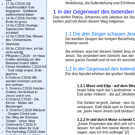
sein
Verklärung, die Auferstehung und Erhöhung
17.So.C2016 GB
Gastfreundlich Gott
1 In der Gegenwart des betenden J
begegnen - fürbittend
stellvertrtend lieben
Das dürfen Petrus, Johannes und Jakobus als Jesu
14.So.C2016 Dormitz - die
wollen jetzt mit ihnen diesen Weg mitgehen.
Ernte ist gross
13.So.C2016 Honings -
Satanisches Wirken
scheitert
1.1 Die drei Jünger schauen Je
12.So.C2016 Das Wesen
Sie werden Zeugen der innigen Beziehung J
des Christentums
Himmel nennt.
Startseite
09.So.C2016 Herr, ich bin
Sie erleben, was bei diesem Gebet Jesu mit
nicht würdig
Jesus. Sie verändert sein Gesicht, das der S
Pfingsten C2016 - Im Haus
Gottes einmütig um den
seine ganze Gestalt und ist von ihr durchd
Beistand Gottes bitten
Christi Himelfahrt C2016 KS
1.2 In der Gegenwart des betend
- Gott steigt empor, Erde
Die drei Apostel erleben die großen Gesta
jauchze
6.Osterso C2016 Wir
werden kommen und bei
ihm wohnen
1.2.1 Mose und Elija - auf dem W
5. Osterso.C2016 Hetzles -
Israel lebte nach der Landnahme, 
Gotttes Herrlichkeit in
Exil unter Völkern - die auf „Wolke
Jesus und in uns
4.Osterso.C2016 - Die
Die Gefahr ist groß, Jahwe - den Got
Kirche - Mutter der
Berufungen
verlassen. Gott stärkt sein in Dem
3. Osterso.C2016 Märtyrer
sie „beim Herrn ihrem Gott bleiben“
- Zeugen Christi sein
Der Weg der Emmaus
1.2.2 In und durch Mose schenkt G
Jünger - unser Weg
„Einen Propheten wie dich will ich 
Osternacht C2016 In
lassen. Ich will ihm meine Worte i
Christus leben für Gott
Pre Karfreitag C2016 Unter
sagen, was ich ihm auftrage“.[2]