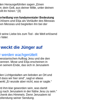
ten Herausgeführten sagen „Einen
, dein Gott, aus deiner Mitte, unter deinen
lt ihr hören.“ [3]
 Verheißung von fundamentaler Bedeutung
rlösers und Elija als Vorläufer des Messias
en Messias und begleiten ihn bei der
 seine Liebe bis zum Tod - die Welt erlösend
 Vater.
 weckt die Jünger auf
r werden wachgerüttelt
messianischen Auftrag Jesu und die den
ennen. Mose und Elija erscheinen in
on seinem Ende, das sich in Jerusalem
en Lichtgestalten am liebsten an Ort und
ut dass wir hier sind“, sagt er etwas
rkt „Er wusste aber nicht, was er sagte.“
rd ihm klar geworden sein, was damit
eg nach Jerusalem in der Nähe Jesu zu sein.“
eschenk des Himmels. Denn Jerusalem ist
Vollendung seiner Sendung.