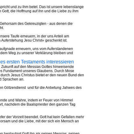
richt und zu ihm betet. Das ist unsere lebenslange
 Gott, die Hoffnung auf ihn und die Liebe zu ihm
 Gehorsam des Gekreuzigten - aus denen die
ht.
nsere Taufe erneuern, in der uns Anteil am
Auferstehung Jesu Christ« geschenkt ist.
aufgnade erneuern, uns vom Auferstandenen
uf dem Weg zu unserer Verklärung bleiben und
 des ersten Testaments interessieren
e Zukunft auf den Messias Gottes hinweisende
endes Fundament unseres Glaubens. Durch Mose
, durch Jesus Christus bietet er den neuen Bund den
d Sprachen an.
den Götzendienst und für die Anbetung Jahwes des
irkende und Wahre, indem er Feuer von Himmel
ehrt, nachdem die Baalspriester den ganzen Tag
er der Vorzeit beendet. Gott hat kein Gefallen mehr
ehorsam und die Liebe, mit der sich ein Mensch an
n beglaubigt Gott ihn als seinen Messias, seinen