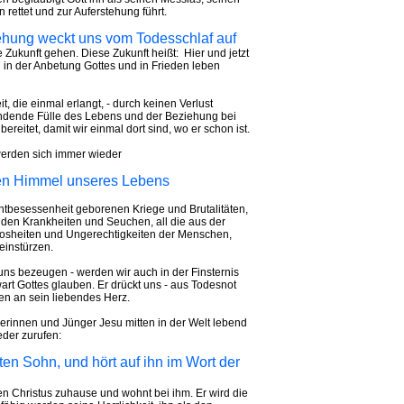
 rettet und zur Auferstehung führt.
tehung weckt uns vom Todesschlaf auf
e Zukunft gehen. Diese Zukunft heißt: Hier und jetzt
 in der Anbetung Gottes und in Frieden leben
t, die einmal erlangt, - durch keinen Verlust
ie endende Fülle des Lebens und der Beziehung bei
reitet, damit wir einmal dort sind, wo er schon ist.
werden sich immer wieder
ten Himmel unseres Lebens
htbesessenheit geborenen Kriege und Brutalitäten,
den Krankheiten und Seuchen, all die aus der
sheiten und Ungerechtigkeiten der Menschen,
einstürzen.
uns bezeugen - werden wir auch in der Finsternis
rt Gottes glauben. Er drückt uns - aus Todesnot
en an sein liebendes Herz.
ngerinnen und Jünger Jesu mitten in der Welt lebend
eder zurufen:
ten Sohn, und hört auf ihn im Wort der
n Christus zuhause und wohnt bei ihm. Er wird die