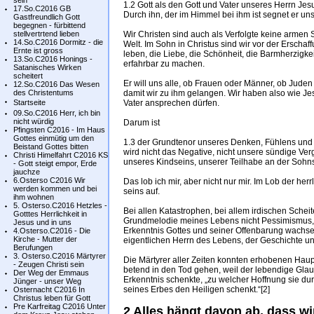
sein
1.2 Gott als den Gott und Vater unseres Herrn Jes
17.So.C2016 GB
Durch ihn, der im Himmel bei ihm ist segnet er un
Gastfreundlich Gott
begegnen - fürbittend
stellvertrtend lieben
Wir Christen sind auch als Verfolgte keine armen 
14.So.C2016 Dormitz - die
Welt. Im Sohn in Christus sind wir vor der Erschaff
Ernte ist gross
leben, die Liebe, die Schönheit, die Barmherzigke
13.So.C2016 Honings -
erfahrbar zu machen.
Satanisches Wirken
scheitert
Er will uns alle, ob Frauen oder Männer, ob Jude
12.So.C2016 Das Wesen
des Christentums
damit wir zu ihm gelangen. Wir haben also wie Jes
Startseite
Vater ansprechen dürfen.
09.So.C2016 Herr, ich bin
nicht würdig
Darum ist
Pfingsten C2016 - Im Haus
Gottes einmütig um den
1.3 der Grundtenor unseres Denken, Fühlens un
Beistand Gottes bitten
wird nicht das Negative, nicht unsere sündige Ve
Christi Himelfahrt C2016 KS
unseres Kindseins, unserer Teilhabe an der Sohns
- Gott steigt empor, Erde
jauchze
6.Osterso C2016 Wir
Das lob ich mir, aber nicht nur mir. Im Lob der he
werden kommen und bei
seins auf.
ihm wohnen
5. Osterso.C2016 Hetzles -
Bei allen Katastrophen, bei allem irdischen Scheite
Gotttes Herrlichkeit in
Grundmelodie meines Lebens nicht Pessimismus, 
Jesus und in uns
Erkenntnis Gottes und seiner Offenbarung wachs
4.Osterso.C2016 - Die
Kirche - Mutter der
eigentlichen Herrn des Lebens, der Geschichte und
Berufungen
3. Osterso.C2016 Märtyrer
Die Märtyrer aller Zeiten konnten erhobenen Haup
- Zeugen Christi sein
betend in den Tod gehen, weil der lebendige Gla
Der Weg der Emmaus
Erkenntnis schenkte, „zu welcher Hoffnung sie dur
Jünger - unser Weg
seines Erbes den Heiligen schenkt.“[2]
Osternacht C2016 In
Christus leben für Gott
Pre Karfreitag C2016 Unter
2 Alles hängt davon ab, dass w