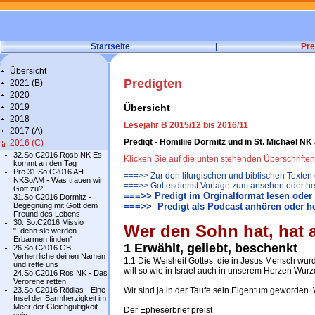
Startseite
|
Pre
Übersicht
Predigten
2021 (B)
2020
2019
Übersicht
2018
Lesejahr B 2015/12 bis 2016/11
2017 (A)
Predigt - Homiliie Dormitz und in St. Michael 
2016 (C)
32.So.C2016 Rosb NK Es
Klicken Sie auf die unten stehenden Überschrifte
kommt an den Tag
Pre 31.So.C2016 AH
===>> Zur den liturgischen und biblischen Texten
NKSoAM - Was trauen wir
===>> Gottesdienst Vorlage zum ansehen oder he
Gott zu?
===>> Predigt im Orginalformat lesen oder
31.So.C2016 Dormitz -
Begegnung mit Gott dem
===>> Predigt als Podcast anhören oder h
Freund des Lebens
30. So.C2016 Missio
Wer den Sohn hat, hat a
"..denn sie werden
Erbarmen finden"
1 Erwählt, geliebt, beschenkt
26.So.C2016 GB
Verherrliche deinen Namen
1.1 Die Weisheit Gottes, die in Jesus Mensch wur
und rette uns
will so wie in Israel auch in unserem Herzen Wurz
24.So.C2016 Ros NK - Das
Verorene retten
23.So.C2016 Rödlas - Eine
Wir sind ja in der Taufe sein Eigentum geworden. 
Insel der Barmherzigkeit im
Meer der Gleichgültigkeit
Der Epheserbrief preist