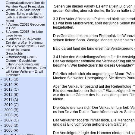
Generalaudienzen über die
Sehen Sie dieses Paket? Es enthält ein Bild von I
Familien Papst Franziskus
Weihn 2015 Stille Nacht -
großer Künstler, aber ich denke, Ihr Sohn hätte si
Gottes Sohn, o wie lacht
Lieb aus deinem göttlichen
3.3 Der Vater öffnete das Paket und hielt staunen
Mund
Es war kein Meisterwerk, aber der junge Soldat h
4.Advent C2015 Geborgen
festgehalten.
in Gott
3.Advent C2015 - In jeder
Lage beten
Das Gemälde bekam einen Ehrenplatz im Wohnzimme
1. Advent C2915 Advent -
seinen lieben Sohn. Wenige Monate später starb d
Zeit der großen Hoffnung
Pre 2.Advent C2015 - Gott
Bald darauf fand die lang ersehnte Versteigerung 
tritt ein in unsere
Geschichte
3.4 Unter den Ausstellungsstücken für die Verst
Ostersonntag C2016
Ostern - Geschichte-
Der Versteigerer eröffnete die Versteigerung mit 
Erfahrung-Konsequenz
beginnen. Wer bietet-zuerst für dieses Gemälde?"
25.So.C2016 Hetzles - Gott
will keine Verlierer - Er will
Plötzlich erhob sich ein ungeduldiger Mann: "Wi
Gewinner
Machen Sie weiter. Überspringen Sie dieses Porträ
2015 (B)
2014 (A)
Aber der Verkäufer bestand auf der Reihenfolge: "
2013 (C)
Bild des verstorbenen Sohnes." Etwas zögerlich 
2012 (B)
war der treue Gärtner des Hauses, der sprach: "Ic
bieten.
2011 (A)
2010 (C)
Die Köpfe drehten sich. Der Verkäufer fuhr fort: "
2009 (B)
es ihm für zehn Dollar. Dann können wir zu Sach
2008 (A)
2007 (C)
Der Verkäufer zögerte immer noch. Die Menschen
und das Bild vom Sohn gehörte dem Gärtner.
2006 (B)
2005 (A)
Der Versteigerer legte den Hammer nieder und sp