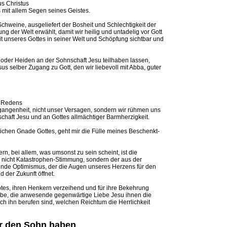
us Christus
s mit allem Segen seines Geistes.
Schweine, ausgeliefert der Bosheit und Schlechtigkeit der
ung der Welt erwählt, damit wir heilig und untadelig vor Gott
it unseres Gottes in seiner Welt und Schöpfung sichtbar und
n oder Heiden an der Sohnschaft Jesu teilhaben lassen,
us selber Zugang zu Gott, den wir liebevoll mit Abba, guter
d Redens
rgangenheit, nicht unser Versagen, sondern wir rühmen uns
chaft Jesu und an Gottes allmächtiger Barmherzigkeit.
rrlichen Gnade Gottes, geht mir die Fülle meines Beschenkt-
rn, bei allem, was umsonst zu sein scheint, ist die
nicht Katastrophen-Stimmung, sondern der aus der
ende Optimismus, der die Augen unseres Herzens für den
 der Zukunft öffnet.
tes, ihren Henkern verzeihend und für ihre Bekehrung
ube, die anwesende gegenwärtige Liebe Jesu ihnen die
ch ihn berufen sind, welchen Reichtum die Herrlichkeit
ir den Sohn haben