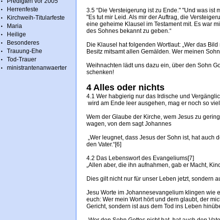
Predigten vor 2005
Herrenfeste
3.5 “Die Versteigerung ist zu Ende." "Und was ist 
"Es tut mir Leid. Als mir der Auftrag, die Versteige
Kirchweih-Titularfeste
eine geheime Klausel im Testament mit. Es war mir
Maria
des Sohnes bekannt zu geben.“
Heilige
Besonderes
Die Klausel hat folgenden Wortlaut: „Wer das Bil
Trauung-Ehe
Besitz mitsamt allen Gemälden. Wer meinen Sohn 'a
Tod-Trauer
Weihnachten lädt uns dazu ein, über den Sohn 
ministrantenanwaerter
schenken!
4 Alles oder nichts
4.1 Wer habgierig nur das Irdische und Vergänglic
wird am Ende leer ausgehen, mag er noch so viel 
Wem der Glaube der Kirche, wem Jesus zu gering u
wagen, von dem sagt Johannes
„Wer leugnet, dass Jesus der Sohn ist, hat auch de
den Vater.“[6]
4.2 Das Lebenswort des Evangeliums[7]
„Allen aber, die ihn aufnahmen, gab er Macht, Kind
Dies gilt nicht nur für unser Leben jetzt, sondern
Jesu Worte im Johannesevangelium klingen wie ei
euch: Wer mein Wort hört und dem glaubt, der mic
Gericht, sondern ist aus dem Tod ins Leben hinüb