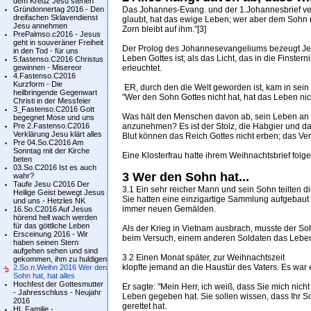
dem Kreuz Jesu stehen
Gründonnertag 2016 - Den
Das Johannes-Evang. und der 1.Johannesbrief ve
dreifachen Sklavendienst
glaubt, hat das ewige Leben; wer aber dem Sohn n
Jesu annehmen
Zorn bleibt auf ihm."[3]
PrePalmso.c2016 - Jesus
geht in souveräner Freiheit
Der Prolog des Johannesevangeliums bezeugt Je
in den Tod - für uns
Leben Gottes ist; als das Licht, das in die Finster
5.fastenso.C2016 Christus
gewinnen - Misereor
erleuchtet.
4.Fastenso.C2016
Kurzform - Die
ER, durch den die Welt geworden ist, kam in sein
heilbringende Gegenwart
"Wer den Sohn Gottes nicht hat, hat das Leben nich
Christi in der Messfeier
3_Fastenso.C2016 Gott
Was hält den Menschen davon ab, sein Leben an J
begegnet Mose und uns
Pre 2.Fastenso.C2016
anzunehmen? Es ist der Stolz, die Habgier und das
Verklärung Jesu klärt alles
Blut können das Reich Gottes nicht erben; das Ver
Pre 04.So.C2016 Am
Sonntag mit der Kirche
Eine Klosterfrau hatte ihrem Weihnachtsbrief folg
beten
03.So.C2016 Ist es auch
3 Wer den Sohn hat...
wahr?
Taufe Jesu C2016 Der
3.1 Ein sehr reicher Mann und sein Sohn teilten di
Heilige Geist bewegt Jesus
Sie hatten eine einzigartige Sammlung aufgebaut 
und uns - Hetzles NK
immer neuen Gemälden.
16.So.C2016 Auf Jesus
hörend hell wach werden
für das göttliche Leben
Als der Krieg in Vietnam ausbrach, musste der So
Ersceinung 2016 - Wir
beim Versuch, einem anderen Soldaten das Leben 
haben seinen Stern
aufgehen sehen und sind
3.2 Einen Monat später, zur Weihnachtszeit
gekommen, ihm zu huldigen
klopfte jemand an die Haustür des Vaters. Es wa
2.So.n.Weihn 2016 Wer den
Sohn hat, hat alles
Hochfest der Gottesmutter
Er sagte: "Mein Herr, ich weiß, dass Sie mich nicht
- Jahresschluss - Neujahr
Leben gegeben hat. Sie sollen wissen, dass Ihr
2016
gerettet hat.
HL.Familie -