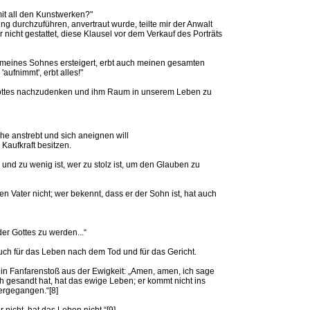
mit all den Kunstwerken?"
rung durchzuführen, anvertraut wurde, teilte mir der Anwalt
 nicht gestattet, diese Klausel vor dem Verkauf des Porträts
d meines Sohnes ersteigert, erbt auch meinen gesamten
ufnimmt', erbt alles!"
Gottes nachzudenken und ihm Raum in unserem Leben zu
he anstrebt und sich aneignen will
Kaufkraft besitzen.
nd zu wenig ist, wer zu stolz ist, um den Glauben zu
n Vater nicht; wer bekennt, dass er der Sohn ist, hat auch
er Gottes zu werden...“
 auch für das Leben nach dem Tod und für das Gericht.
n Fanfarenstoß aus der Ewigkeit: „Amen, amen, ich sage
h gesandt hat, hat das ewige Leben; er kommt nicht ins
ergegangen.“[8]