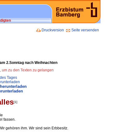
digten
Druckversion
Seite versenden
NK am 2.Sonntag nach Weihnachten
n, um zu den Texten zu gelangen
 des Tages
runterladen
 herunterladen
erunterladen
lles
[1]
de
el fassen.
Wir gehören ihm. Wir sind sein Erbbesitz.