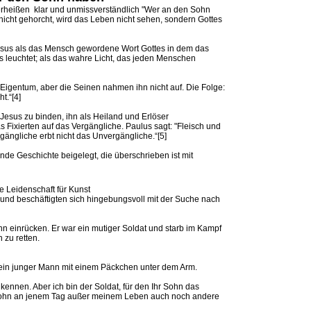
rheißen klar und unmissverständlich "Wer an den Sohn
icht gehorcht, wird das Leben nicht sehen, sondern Gottes
sus als das Mensch gewordene Wort Gottes in dem das
nis leuchtet; als das wahre Licht, das jeden Menschen
 Eigentum, aber die Seinen nahmen ihn nicht auf. Die Folge:
t.“[4]
esus zu binden, ihn als Heiland und Erlöser
 Fixierten auf das Vergängliche. Paulus sagt: "Fleisch und
gängliche erbt nicht das Unvergängliche.“[5]
ende Geschichte beigelegt, die überschrieben ist mit
e Leidenschaft für Kunst
und beschäftigten sich hingebungsvoll mit der Suche nach
hn einrücken. Er war ein mutiger Soldat und starb im Kampf
zu retten.
r ein junger Mann mit einem Päckchen unter dem Arm.
 kennen. Aber ich bin der Soldat, für den Ihr Sohn das
 Sohn an jenem Tag außer meinem Leben auch noch andere