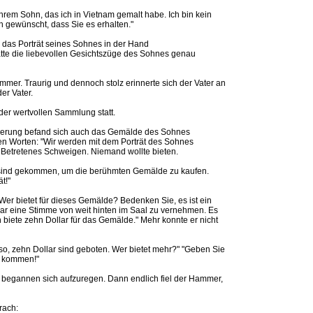
hrem Sohn, das ich in Vietnam gemalt habe. Ich bin kein
ch gewünscht, dass Sie es erhalten."
d das Porträt seines Sohnes in der Hand
atte die liebevollen Gesichtszüge des Sohnes genau
r. Traurig und dennoch stolz erinnerte sich der Vater an
er Vater.
der wertvollen Sammlung statt.
eigerung befand sich auch das Gemälde des Sohnes
den Worten: "Wir werden mit dem Porträt des Sohnes
 Betretenes Schweigen. Niemand wollte bieten.
r sind gekommen, um die berühmten Gemälde zu kaufen.
t!"
Wer bietet für dieses Gemälde? Bedenken Sie, es ist ein
war eine Stimme von weit hinten im Saal zu vernehmen. Es
h biete zehn Dollar für das Gemälde." Mehr konnte er nicht
Also, zehn Dollar sind geboten. Wer bietet mehr?" "Geben Sie
e kommen!"
 begannen sich aufzuregen. Dann endlich fiel der Hammer,
rach: