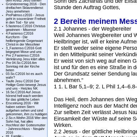
Sohn des Zacharias und der Elisab
dem Kreuz Jesu stehen
Gründonnertag 2016 - Den
Stunde den Auftrag Gottes,
dreifachen Sklavendienst
Jesu annehmen
PrePalmso.c2016 - Jesus
geht in souveräner Freiheit
2 Bereite meinem Mes
in den Tod - für uns
5.fastenso.C2016 Christus
2.1 Johannes - der Wegbereiter
gewinnen - Misereor
4.Fastenso.C2016
Weil Johannes Wegbereiter und W
Kurzform - Die
Heilbringer ist, will er keine Aufme
heilbringende Gegenwart
Christi in der Messfeier
Er stellt weder seine eigene Per
3_Fastenso.C2016 Gott
begegnet Mose und uns
in den Mittelpunkt seiner Verkünd
Pre 2.Fastenso.C2016
Verklärung Jesu klärt alles
Er weist von sich weg auf einen G
Pre 04.So.C2016 Am
ist und für den es eine Straße in
Sonntag mit der Kirche
beten
Der Grundsatz seiner Sendung la
03.So.C2016 Ist es auch
wahr?
abnehmen."
Taufe Jesu C2016 Der
Heilige Geist bewegt Jesus
1 1. L Bar 5,1–9; 2. L Phil 1,4–6.
und uns - Hetzles NK
16.So.C2016 Auf Jesus
hörend hell wach werden
Das Heil, dem Johannes den Weg 
für das göttliche Leben
Ersceinung 2016 - Wir
Intelligenz noch aus der Macht d
haben seinen Stern
aufgehen sehen und sind
Zur selben Zeit verlässt Jesus Naz
gekommen, ihm zu huldigen
Einsamkeit der Wüste auf seine S
2.So.n.Weihn 2016 Wer den
Sohn hat, hat alles
Wirken.
Hochfest der Gottesmutter
- Jahresschluss - Neujahr
2.2 Jesus - der göttliche Heilbring
2016
HL.Familie -