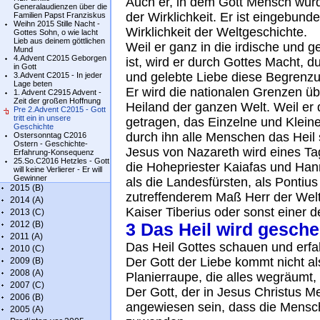
Auch er, in dem Gott Mensch wurde
Generalaudienzen über die
der Wirklichkeit. Er ist eingebun
Familien Papst Franziskus
Weihn 2015 Stille Nacht -
Wirklichkeit der Weltgeschichte.
Gottes Sohn, o wie lacht
Lieb aus deinem göttlichen
Weil er ganz in die irdische und
Mund
4.Advent C2015 Geborgen
ist, wird er durch Gottes Macht, d
in Gott
und gelebte Liebe diese Begrenz
3.Advent C2015 - In jeder
Lage beten
Er wird die nationalen Grenzen ü
1. Advent C2915 Advent -
Zeit der großen Hoffnung
Heiland der ganzen Welt. Weil er 
Pre 2.Advent C2015 - Gott
tritt ein in unsere
getragen, das Einzelne und Kleine
Geschichte
durch ihn alle Menschen das Heil
Ostersonntag C2016
Ostern - Geschichte-
Jesus von Nazareth wird eines Tage
Erfahrung-Konsequenz
25.So.C2016 Hetzles - Gott
die Hohepriester Kaiafas und Hann
will keine Verlierer - Er will
Gewinner
als die Landesfürsten, als Pontius 
2015 (B)
zutreffenderem Maß Herr der Welt
2014 (A)
Kaiser Tiberius oder sonst einer
2013 (C)
2012 (B)
3 Das Heil wird gesch
2011 (A)
Das Heil Gottes schauen und erfa
2010 (C)
Der Gott der Liebe kommt nicht al
2009 (B)
2008 (A)
Planierraupe, die alles wegräumt
2007 (C)
Der Gott, der in Jesus Christus Me
2006 (B)
angewiesen sein, dass die Mensche
2005 (A)