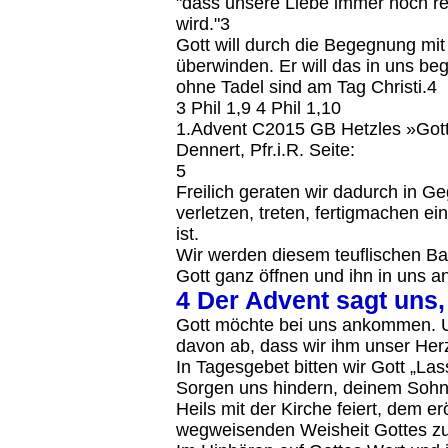
"dass unsere Liebe immer noch rei
wird."3
Gott will durch die Begegnung m
überwinden. Er will das in uns b
ohne Tadel sind am Tag Christi.4
3 Phil 1,9 4 Phil 1,10
1.Advent C2015 GB Hetzles »Gott t
Dennert, Pfr.i.R. Seite:
5
Freilich geraten wir dadurch in G
verletzen, treten, fertigmachen e
ist.
Wir werden diesem teuflischen B
Gott ganz öffnen und ihn in uns
4 Der Advent sagt uns
Gott möchte bei uns ankommen. Un
davon ab, dass wir ihm unser Herz
In Tagesgebet bitten wir Gott „Las
Sorgen uns hindern, deinem Sohn
Heils mit der Kirche feiert, dem ero
wegweisenden Weisheit Gottes z