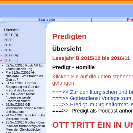
Startseite
|
Pre
Übersicht
Predigten
2021 (B)
2020
2019
Übersicht
2018
2017 (A)
Lesejahr B 2015/12 bis 2016/11
2016 (C)
32.So.C2016 Rosb NK Es
Predigt - Homilie
kommt an den Tag
Pre 31.So.C2016 AH
Klicken Sie auf die unten stehend
NKSoAM - Was trauen wir
Gott zu?
gelangen
31.So.C2016 Dormitz -
Begegnung mit Gott dem
Freund des Lebens
===>> Zur den liturgischen und b
30. So.C2016 Missio
===>> Gottesdienst Vorlage zum 
"..denn sie werden
Erbarmen finden"
===>> Predigt im Orginalformat l
26.So.C2016 GB
Verherrliche deinen Namen
===>> Predigt als Podcast anhör
und rette uns
24.So.C2016 Ros NK - Das
Verorene retten
OTT TRITT EIN IN
23.So.C2016 Rödlas - Eine
Insel der Barmherzigkeit im
Meer der Gleichgültigkeit