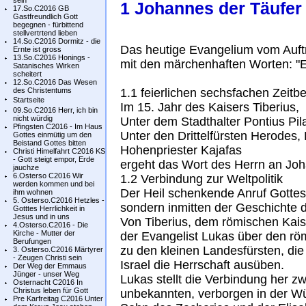
sein
1 Johannes der Täufer
17.So.C2016 GB
Gastfreundlich Gott
begegnen - fürbittend
stellvertrtend lieben
14.So.C2016 Dormitz - die
Das heutige Evangelium vom Auftr
Ernte ist gross
13.So.C2016 Honings -
mit den märchenhaften Worten: "E
Satanisches Wirken
scheitert
12.So.C2016 Das Wesen
des Christentums
1.1 feierlichen sechsfachen Zeit
Startseite
Im 15. Jahr des Kaisers Tiberius,
09.So.C2016 Herr, ich bin
nicht würdig
Unter dem Stadthalter Pontius Pil
Pfingsten C2016 - Im Haus
Unter den Drittelfürsten Herodes
Gottes einmütig um den
Beistand Gottes bitten
Hohenpriester Kajafas
Christi Himelfahrt C2016 KS
- Gott steigt empor, Erde
ergeht das Wort des Herrn an Jo
jauchze
6.Osterso C2016 Wir
1.2 Verbindung zur Weltpolitik
werden kommen und bei
Der Heil schenkende Anruf Gottes f
ihm wohnen
5. Osterso.C2016 Hetzles -
sondern inmitten der Geschichte 
Gotttes Herrlichkeit in
Jesus und in uns
Von Tiberius, dem römischen Kais
4.Osterso.C2016 - Die
Kirche - Mutter der
der Evangelist Lukas über den rö
Berufungen
zu den kleinen Landesfürsten, d
3. Osterso.C2016 Märtyrer
- Zeugen Christi sein
Israel die Herrschaft ausüben.
Der Weg der Emmaus
Jünger - unser Weg
Lukas stellt die Verbindung her z
Osternacht C2016 In
Christus leben für Gott
unbekannten, verborgen in der W
Pre Karfreitag C2016 Unter