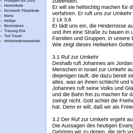
zuwenden.
Predigten vor 2005
Herrenfeste
Er will sie hellsichtig machen für
Kirchweih-Titularfeste
verfahren. Er ruft uns zur Umkehr 
Maria
2 Lk 3,6
Heilige
Er lädt uns ein, die Hindernisse
Besonderes
Trauung-Ehe
und ihm eine Straße zu bauen in u
Tod-Trauer
Familien und Gruppen, in unsere B
ministrantenanwaerter
Wie zeigt dieses Heilwirken Gott
3.1 Ruf zur Umkehr
Deshalb ruft Johannes am Jordan 
Menschen in Israel zur Umkehr auf
diejenigen tauft, die dazu bereit 
alles, was an ihnen schlecht und to
Johannes ruft seine Volks und G
und die Bahn frei zu machen für
zwingt nicht. Gott achtet die Frei
hat. Denn er will, daß wir als Fre
3.2 Der Ruf zur Umkehr ergeht au
Die Aussagen des heutigen Evang
Gehören wir zu denen, die sich 