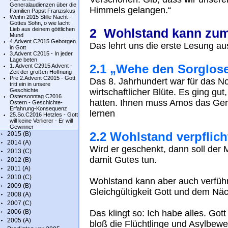
Generalaudienzen über die
Himmels gelangen.“
Familien Papst Franziskus
Weihn 2015 Stille Nacht -
Gottes Sohn, o wie lacht
Lieb aus deinem göttlichen
2 Wohlstand kann zum
Mund
4.Advent C2015 Geborgen
Das lehrt uns die erste Lesung 
in Gott
3.Advent C2015 - In jeder
Lage beten
2.1 „Wehe den Sorglos
1. Advent C2915 Advent -
Zeit der großen Hoffnung
Pre 2.Advent C2015 - Gott
Das 8. Jahrhundert war für das Nor
tritt ein in unsere
Geschichte
wirtschaftlicher Blüte. Es ging g
Ostersonntag C2016
hatten. Ihnen muss Amos das Ger
Ostern - Geschichte-
Erfahrung-Konsequenz
lernen
25.So.C2016 Hetzles - Gott
will keine Verlierer - Er will
Gewinner
2.2 Wohlstand verpflich
2015 (B)
2014 (A)
Wird er geschenkt, dann soll de
2013 (C)
damit Gutes tun.
2012 (B)
2011 (A)
2010 (C)
Wohlstand kann aber auch verführ
2009 (B)
Gleichgültigkeit Gott und dem Nä
2008 (A)
2007 (C)
2006 (B)
Das klingt so: Ich habe alles. Gott
2005 (A)
bloß die Flüchtlinge und Asylbew