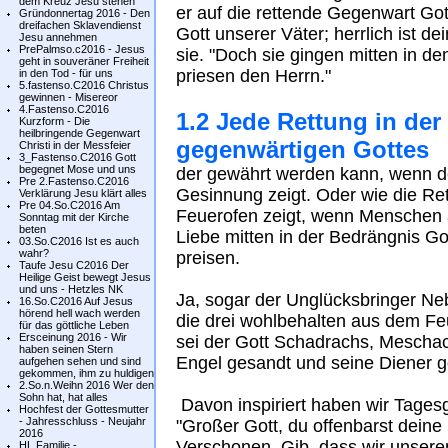
dem Kreuz Jesu stehen
er auf die rettende Gegenwart Gott
Gründonnertag 2016 - Den
dreifachen Sklavendienst
Gott unserer Väter; herrlich ist de
Jesu annehmen
PrePalmso.c2016 - Jesus
sie. "Doch sie gingen mitten in d
geht in souveräner Freiheit
priesen den Herrn."
in den Tod - für uns
5.fastenso.C2016 Christus
gewinnen - Misereor
4.Fastenso.C2016
1.2 Jede Rettung in der
Kurzform - Die
heilbringende Gegenwart
gegenwärtigen Gottes
Christi in der Messfeier
3_Fastenso.C2016 Gott
begegnet Mose und uns
der gewährt werden kann, wenn d
Pre 2.Fastenso.C2016
Gesinnung zeigt. Oder wie die Re
Verklärung Jesu klärt alles
Pre 04.So.C2016 Am
Feuerofen zeigt, wenn Menschen a
Sonntag mit der Kirche
beten
Liebe mitten in der Bedrängnis G
03.So.C2016 Ist es auch
wahr?
preisen.
Taufe Jesu C2016 Der
Heilige Geist bewegt Jesus
und uns - Hetzles NK
Ja, sogar der Unglücksbringer Ne
16.So.C2016 Auf Jesus
hörend hell wach werden
die drei wohlbehalten aus dem Fe
für das göttliche Leben
Ersceinung 2016 - Wir
sei der Gott Schadrachs, Mescha
haben seinen Stern
Engel gesandt und seine Diener ge
aufgehen sehen und sind
gekommen, ihm zu huldigen
2.So.n.Weihn 2016 Wer den
Sohn hat, hat alles
Davon inspiriert haben wir Tages
Hochfest der Gottesmutter
- Jahresschluss - Neujahr
"Großer Gott, du offenbarst dein
2016
Verschonen. Gib, dass wir unseren
HL.Familie -