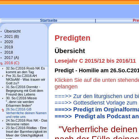
Startseite
|
Pre
Übersicht
Predigten
2021 (B)
2020
2019
Übersicht
2018
2017 (A)
Lesejahr C 2015/12 bis 2016/11
2016 (C)
32.So.C2016 Rosb NK Es
Predigt - Homilie am 26.So.C2
kommt an den Tag
Pre 31.So.C2016 AH
Klicken Sie auf die unten stehend
NKSoAM - Was trauen wir
Gott zu?
gelangen
31.So.C2016 Dormitz -
Begegnung mit Gott dem
Freund des Lebens
===>> Zur den liturgischen und b
30. So.C2016 Missio
===>> Gottesdienst Vorlage zum 
"..denn sie werden
Erbarmen finden"
===>> Predigt im Orginalform
26.So.C2016 GB
Verherrliche deinen Namen
===>> Predigt als Podcast a
und rette uns
24.So.C2016 Ros NK - Das
Verorene retten
"Verherrliche deine
23.So.C2016 Rödlas - Eine
Insel der Barmherzigkeit im
Meer der Gleichgültigkeit