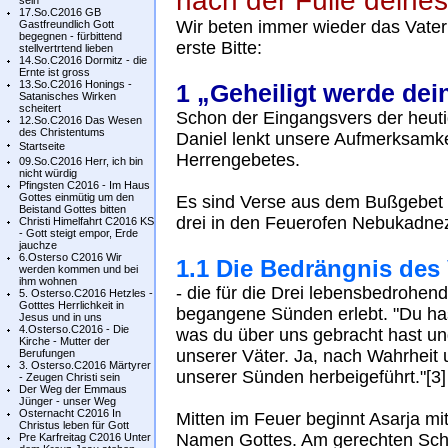
nach der Fülle deine
sein
17.So.C2016 GB
Wir beten immer wieder das Vater 
Gastfreundlich Gott
begegnen - fürbittend
erste Bitte:
stellvertrtend lieben
14.So.C2016 Dormitz - die
Ernte ist gross
13.So.C2016 Honings -
1 „Geheiligt werde de
Satanisches Wirken
scheitert
Schon der Eingangsvers der heu
12.So.C2016 Das Wesen
des Christentums
Daniel lenkt unsere Aufmerksamkei
Startseite
Herrengebetes.
09.So.C2016 Herr, ich bin
nicht würdig
Pfingsten C2016 - Im Haus
Gottes einmütig um den
Es sind Verse aus dem Bußgebet d
Beistand Gottes bitten
drei in den Feuerofen Nebukadnez
Christi Himelfahrt C2016 KS
- Gott steigt empor, Erde
jauchze
6.Osterso C2016 Wir
1.1 Die Bedrängnis des
werden kommen und bei
ihm wohnen
- die für die Drei lebensbedrohend 
5. Osterso.C2016 Hetzles -
Gotttes Herrlichkeit in
begangene Sünden erlebt. "Du hast
Jesus und in uns
4.Osterso.C2016 - Die
was du über uns gebracht hast und
Kirche - Mutter der
unserer Väter. Ja, nach Wahrheit 
Berufungen
3. Osterso.C2016 Märtyrer
unserer Sünden herbeigeführt."[3]
- Zeugen Christi sein
Der Weg der Emmaus
Jünger - unser Weg
Osternacht C2016 In
Mitten im Feuer beginnt Asarja mi
Christus leben für Gott
Namen Gottes. Am gerechten Schic
Pre Karfreitag C2016 Unter