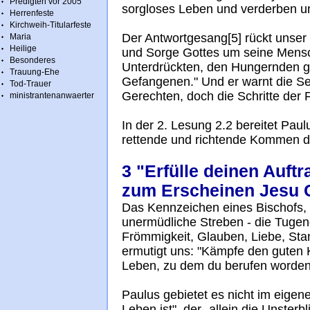
Predigten vor 2005
sorgloses Leben und verderben 
Herrenfeste
Kirchweih-Titularfeste
Der Antwortgesang[5] rückt unser
Maria
Heilige
und Sorge Gottes um seine Mensch
Besonderes
Unterdrückten, den Hungernden gibt
Trauung-Ehe
Gefangenen." Und er warnt die Sel
Tod-Trauer
Gerechten, doch die Schritte der Fre
ministrantenanwaerter
In der 2. Lesung 2.2 bereitet Pau
rettende und richtende Kommen d
3 "Erfülle deinen Auftr
zum Erscheinen Jesu Ch
Das Kennzeichen eines Bischofs, 
unermüdliche Streben - die Tugend
Frömmigkeit, Glauben, Liebe, Stan
ermutigt uns: "Kämpfe den guten 
Leben, zu dem du berufen worden 
Paulus gebietet es nicht im eigen
Leben ist", der „allein die Unsterbli