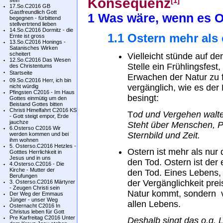
Konsequenz
[1]
sein
17.So.C2016 GB
Gastfreundlich Gott
1 Was wäre, wenn es O
begegnen - fürbittend
stellvertrtend lieben
14.So.C2016 Dormitz - die
1.1 Ostern mehr als 
Ernte ist gross
13.So.C2016 Honings -
Satanisches Wirken
scheitert
Vielleicht stünde auf de
12.So.C2016 Das Wesen
Stelle ein Frühlingsfest
des Christentums
Startseite
Erwachen der Natur zu fe
09.So.C2016 Herr, ich bin
vergänglich, wie es de
nicht würdig
Pfingsten C2016 - Im Haus
besingt:
Gottes einmütig um den
Beistand Gottes bitten
Christi Himelfahrt C2016 KS
T
od und Vergehen waltet
- Gott steigt empor, Erde
jauchze
Steht über Menschen, P
6.Osterso C2016 Wir
Sternbild und Zeit.
werden kommen und bei
ihm wohnen
5. Osterso.C2016 Hetzles -
Ostern ist mehr als nur
Gotttes Herrlichkeit in
Jesus und in uns
den Tod. Ostern ist der
4.Osterso.C2016 - Die
Kirche - Mutter der
den Tod. Eines Lebens, 
Berufungen
der Vergänglichkeit pr
3. Osterso.C2016 Märtyrer
- Zeugen Christi sein
Natur kommt, sondern v
Der Weg der Emmaus
Jünger - unser Weg
allen Lebens.
Osternacht C2016 In
Christus leben für Gott
Pre Karfreitag C2016 Unter
Deshalb singt das o.g. L