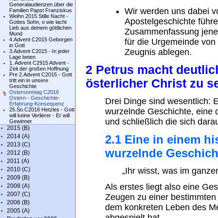
Generalaudienzen über die
Wir werden uns dabei v
Familien Papst Franziskus
Weihn 2015 Stille Nacht -
Apostelgeschichte führen
Gottes Sohn, o wie lacht
Lieb aus deinem göttlichen
Zusammenfassung jener 
Mund
4.Advent C2015 Geborgen
für die Urgemeinde von
in Gott
Zeugnis ablegen.
3.Advent C2015 - In jeder
Lage beten
1. Advent C2915 Advent -
2 Petrus macht deutlich
Zeit der großen Hoffnung
Pre 2.Advent C2015 - Gott
österlicher Christ zu s
tritt ein in unsere
Geschichte
Ostersonntag C2016
Ostern - Geschichte-
Drei Dinge sind wesentlich: E
Erfahrung-Konsequenz
25.So.C2016 Hetzles - Gott
wurzelnde Geschichte, eine 
will keine Verlierer - Er will
und schließlich die sich da
Gewinner
2015 (B)
2014 (A)
2.1 Eine in einem hi
2013 (C)
wurzelnde Geschich
2012 (B)
2011 (A)
2010 (C)
„Ihr wisst, was im ganzen 
2009 (B)
Als erstes liegt also eine Ges
2008 (A)
2007 (C)
Zeugen zu einer bestimmten 
2006 (B)
dem konkreten Leben des M
2005 (A)
abgespielt hat.