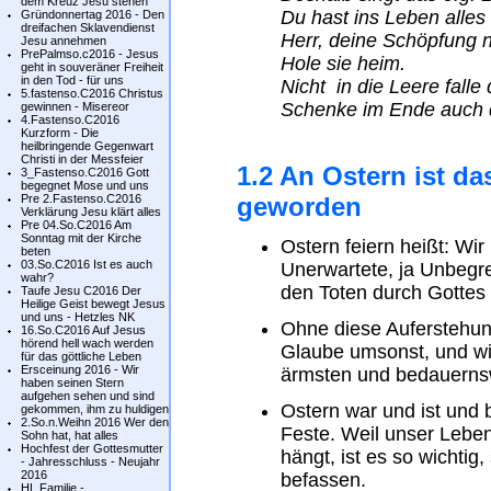
dem Kreuz Jesu stehen
Du hast ins Leben alles
Gründonnertag 2016 - Den
dreifachen Sklavendienst
Herr, deine Schöpfung 
Jesu annehmen
PrePalmso.c2016 - Jesus
Hole sie heim.
geht in souveräner Freiheit
in den Tod - für uns
Nicht in die Leere falle d
5.fastenso.C2016 Christus
Schenke im Ende auch d
gewinnen - Misereor
4.Fastenso.C2016
Kurzform - Die
heilbringende Gegenwart
Christi in der Messfeier
1.2 An Ostern ist d
3_Fastenso.C2016 Gott
begegnet Mose und uns
Pre 2.Fastenso.C2016
geworden
Verklärung Jesu klärt alles
Pre 04.So.C2016 Am
Sonntag mit der Kirche
Ostern feiern heißt: Wi
beten
03.So.C2016 Ist es auch
Unerwartete, ja Unbegre
wahr?
den Toten durch Gottes 
Taufe Jesu C2016 Der
Heilige Geist bewegt Jesus
und uns - Hetzles NK
Ohne diese Auferstehun
16.So.C2016 Auf Jesus
hörend hell wach werden
Glaube umsonst, und wir
für das göttliche Leben
Ersceinung 2016 - Wir
ärmsten und bedauerns
haben seinen Stern
aufgehen sehen und sind
Ostern war und ist und b
gekommen, ihm zu huldigen
2.So.n.Weihn 2016 Wer den
Feste. Weil unser Lebe
Sohn hat, hat alles
Hochfest der Gottesmutter
hängt, ist es so wichtig
- Jahresschluss - Neujahr
2016
befassen.
HL.Familie -