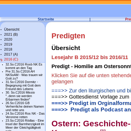
Startseite
|
Pre
Übersicht
Predigten
2021 (B)
2020
2019
Übersicht
2018
2017 (A)
Lesejahr B 2015/12 bis 2016/11
2016 (C)
32.So.C2016 Rosb NK Es
Predigt - Homilie am Ostersonn
kommt an den Tag
Pre 31.So.C2016 AH
Klicken Sie auf die unten stehend
NKSoAM - Was trauen wir
Gott zu?
gelangen
31.So.C2016 Dormitz -
Begegnung mit Gott dem
Freund des Lebens
===>> Zur den liturgischen und b
30. So.C2016 Missio
===>> Gottesdienst Vorlage zum 
"..denn sie werden
Erbarmen finden"
===>> Predigt im Orginalform
26.So.C2016 GB
Verherrliche deinen Namen
===>> Predigt als Podcast a
und rette uns
24.So.C2016 Ros NK - Das
Verorene retten
23.So.C2016 Rödlas - Eine
Ostern: Geschichte-
Insel der Barmherzigkeit im
Meer der Gleichgültigkeit