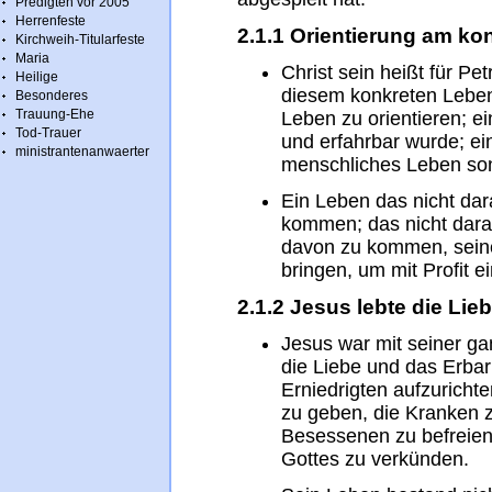
Predigten vor 2005
Herrenfeste
2.1.1 Orientierung am k
Kirchweih-Titularfeste
Maria
Christ sein heißt für Pe
Heilige
diesem konkreten Leben
Besonderes
Trauung-Ehe
Leben zu orientieren; e
Tod-Trauer
und erfahrbar wurde; e
ministrantenanwaerter
menschliches Leben son
Ein Leben das nicht dar
kommen; das nicht dara
davon zu kommen, sein
bringen, um mit Profit e
2.1.2 Jesus lebte die Li
Jesus war mit seiner ga
die Liebe und das Erbar
Erniedrigten aufzuricht
zu geben, die Kranken z
Besessenen zu befreien
Gottes zu verkünden.