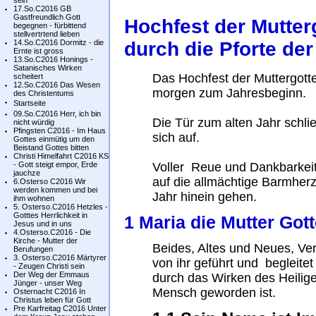
sein
17.So.C2016 GB
Gastfreundlich Gott
Hochfest der Mutterg
begegnen - fürbittend
stellvertrtend lieben
14.So.C2016 Dormitz - die
durch die Pforte de
Ernte ist gross
13.So.C2016 Honings -
Satanisches Wirken
Das Hochfest der Muttergott
scheitert
12.So.C2016 Das Wesen
morgen zum Jahresbeginn.
des Christentums
Startseite
09.So.C2016 Herr, ich bin
Die Tür zum alten Jahr schli
nicht würdig
Pfingsten C2016 - Im Haus
sich auf.
Gottes einmütig um den
Beistand Gottes bitten
Christi Himelfahrt C2016 KS
- Gott steigt empor, Erde
Voller Reue und Dankbarkeit
jauchze
auf die allmächtige Barmherz
6.Osterso C2016 Wir
werden kommen und bei
Jahr hinein gehen.
ihm wohnen
5. Osterso.C2016 Hetzles -
Gotttes Herrlichkeit in
1 Maria die Mutter Gott
Jesus und in uns
4.Osterso.C2016 - Die
Kirche - Mutter der
Beides, Altes und Neues, Ver
Berufungen
3. Osterso.C2016 Märtyrer
von ihr geführt und begleite
- Zeugen Christi sein
Der Weg der Emmaus
durch das Wirken des Heilige
Jünger - unser Weg
Mensch geworden ist.
Osternacht C2016 In
Christus leben für Gott
Pre Karfreitag C2016 Unter