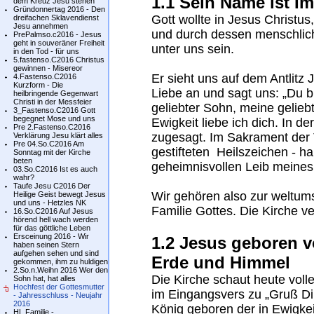
1.1 Sein Name ist I
dem Kreuz Jesu stehen
Gründonnertag 2016 - Den
Gott wollte in Jesus Christ
dreifachen Sklavendienst
Jesu annehmen
und durch dessen menschlich
PrePalmso.c2016 - Jesus
geht in souveräner Freiheit
unter uns sein.
in den Tod - für uns
5.fastenso.C2016 Christus
gewinnen - Misereor
Er sieht uns auf dem Antlitz 
4.Fastenso.C2016
Kurzform - Die
Liebe an und sagt uns: „Du b
heilbringende Gegenwart
Christi in der Messfeier
geliebter Sohn, meine geliebt
3_Fastenso.C2016 Gott
begegnet Mose und uns
Ewigkeit liebe ich dich. In de
Pre 2.Fastenso.C2016
zugesagt. Im Sakrament der
Verklärung Jesu klärt alles
Pre 04.So.C2016 Am
gestifteten Heilszeichen - ha
Sonntag mit der Kirche
beten
geheimnisvollen Leib meines
03.So.C2016 Ist es auch
wahr?
Taufe Jesu C2016 Der
Wir gehören also zur weltu
Heilige Geist bewegt Jesus
und uns - Hetzles NK
Familie Gottes. Die Kirche v
16.So.C2016 Auf Jesus
hörend hell wach werden
für das göttliche Leben
Ersceinung 2016 - Wir
1.2 Jesus geboren v
haben seinen Stern
aufgehen sehen und sind
Erde und Himmel
gekommen, ihm zu huldigen
2.So.n.Weihn 2016 Wer den
Die Kirche schaut heute volle
Sohn hat, hat alles
Hochfest der Gottesmutter
im Eingangsvers zu „Gruß Dir 
- Jahresschluss - Neujahr
2016
König geboren der in Ewigkei
HL.Familie -