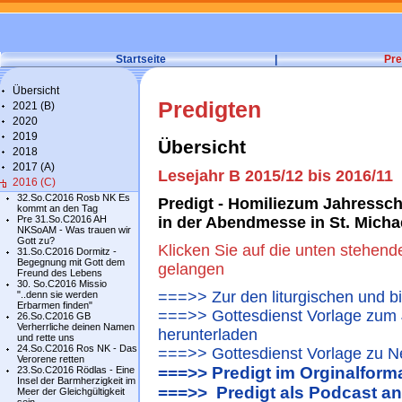
Startseite
|
Pre
Übersicht
Predigten
2021 (B)
2020
2019
Übersicht
2018
2017 (A)
Lesejahr B 2015/12 bis 2016/11
2016 (C)
32.So.C2016 Rosb NK Es
Predigt - Homiliezum Jahressch
kommt an den Tag
Pre 31.So.C2016 AH
in der Abendmesse in St. Mich
NKSoAM - Was trauen wir
Gott zu?
Klicken Sie auf die unten stehend
31.So.C2016 Dormitz -
Begegnung mit Gott dem
gelangen
Freund des Lebens
30. So.C2016 Missio
===>> Zur den liturgischen und b
"..denn sie werden
Erbarmen finden"
===>> Gottesdienst Vorlage zum 
26.So.C2016 GB
Verherrliche deinen Namen
herunterladen
und rette uns
24.So.C2016 Ros NK - Das
===>> Gottesdienst Vorlage zu N
Verorene retten
===>> Predigt im Orginalform
23.So.C2016 Rödlas - Eine
Insel der Barmherzigkeit im
===>> Predigt als Podcast a
Meer der Gleichgültigkeit