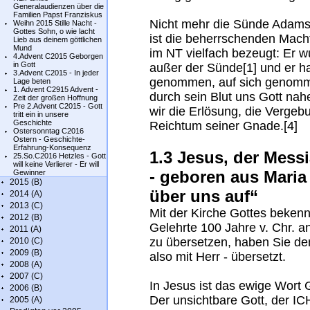
Generalaudienzen über die
Familien Papst Franziskus
Nicht mehr die Sünde Adam
Weihn 2015 Stille Nacht -
Gottes Sohn, o wie lacht
ist die beherrschenden Macht
Lieb aus deinem göttlichen
Mund
im NT vielfach bezeugt: Er w
4.Advent C2015 Geborgen
in Gott
außer der Sünde[1] und er h
3.Advent C2015 - In jeder
genommen, auf sich genommen
Lage beten
1. Advent C2915 Advent -
durch sein Blut uns Gott nah
Zeit der großen Hoffnung
Pre 2.Advent C2015 - Gott
wir die Erlösung, die Verge
tritt ein in unsere
Geschichte
Reichtum seiner Gnade.[4]
Ostersonntag C2016
Ostern - Geschichte-
Erfahrung-Konsequenz
1.3 Jesus, der Messi
25.So.C2016 Hetzles - Gott
will keine Verlierer - Er will
- geboren aus Maria 
Gewinner
2015 (B)
über uns auf“
2014 (A)
2013 (C)
Mit der Kirche Gottes bekenn
2012 (B)
Gelehrte 100 Jahre v. Chr. a
2011 (A)
zu übersetzen, haben Sie de
2010 (C)
2009 (B)
also mit Herr - übersetzt.
2008 (A)
2007 (C)
In Jesus ist das ewige Wort
2006 (B)
Der unsichtbare Gott, der IC
2005 (A)