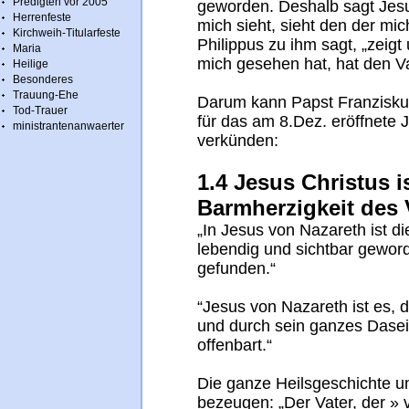
Predigten vor 2005
geworden. Deshalb sagt Jes
Herrenfeste
mich sieht, sieht den der mic
Kirchweih-Titularfeste
Philippus zu ihm sagt, „zeigt
Maria
mich gesehen hat, hat den Va
Heilige
Besonderes
Trauung-Ehe
Darum kann Papst Franzisku
Tod-Trauer
für das am 8.Dez. eröffnete 
ministrantenanwaerter
verkünden:
1.4 Jesus Christus is
Barmherzigkeit des 
„In Jesus von Nazareth ist d
lebendig und sichtbar gewor
gefunden.“
“Jesus von Nazareth ist es,
und durch sein ganzes Dasei
offenbart.“
Die ganze Heilsgeschichte un
bezeugen: „Der Vater, der » v