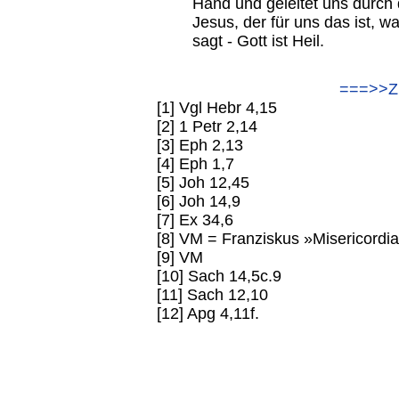
Hand und geleitet uns durch 
Jesus, der für uns das ist, 
sagt - Gott ist Heil.
===>>Z
[1] Vgl Hebr 4,15
[2] 1 Petr 2,14
[3] Eph 2,13
[4] Eph 1,7
[5] Joh 12,45
[6] Joh 14,9
[7] Ex 34,6
[8] VM = Franziskus »Misericordia
[9] VM
[10] Sach 14,5c.9
[11] Sach 12,10
[12] Apg 4,11f.