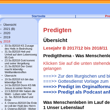
Startseite
|
Pre
Übersicht
Predigten
2021 (B)
2020
2019
Übersicht
2018
33.So.B2018 KS Zusage
Lesejahr B 2017/12 bis 2018/11
des Heils in Bedrohung
31.So.B2018 Heil und
Unheil auf dem Lebensweg
Predigtthema - Was Menschenle
85.Geb
23.So.B2018 Gott kommt
Klicken Sie auf die unten stehend
und seine Vergeltung
21.So.B2918 Der Geist
gelangen
macht lebendig -
Weltfamilientreffen
===>> Zur den liturgischen und b
Übersicht
19.So.B2018 Ich bin das
===>> Gottesdienst Vorlage zum 
lebendige Brot
14.So.B2018 Dorm KS Mit
===>> Predigt im Orginalform
Jesus in seiner Kirche
===>> Predigt als Podcast an
13.S.B2018 Wir haben die
Wahl - Leben oder Tod
11. So. B2018 Bund und
Ernte
Was Menschenleben im Lauf de
4. Osterso.B2018 Die Erde
ist voll der Huld des Herrn
1 Unser Lebenslauf
3. Osterso.B2018 - Woher