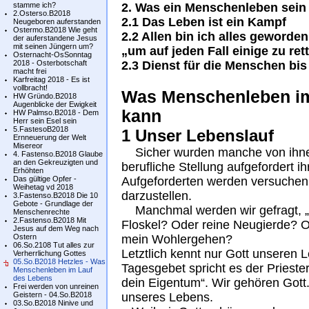
stamme ich?
2. Was ein Menschenleben sein
2.Osterso.B2018
2.1 Das Leben ist ein Kampf
Neugeboren auferstanden
Ostermo.B2018 Wie geht
2.2 Allen bin ich alles geworden
der auferstandene Jesus
mit seinen Jüngern um?
„um auf jeden Fall einige zu ret
Osternacht-OsSonntag
2018 - Osterbotschaft
2.3 Dienst für die Menschen bi
macht frei
Karfreitag 2018 - Es ist
vollbracht!
Was Menschenleben im
HW Gründo.B2018
Augenblicke der Ewigkeit
kann
HW Palmso.B2018 - Dem
Herr sein Esel sein
5.FastesoB2018
1 Unser Lebenslauf
Ernneuerung der Welt
Misereor
Sicher wurden manche von ihnen
4. Fastenso.B2018 Glaube
an den Gekreuzigten und
berufliche Stellung aufgefordert ih
Erhöhten
Das gültige Opfer -
Aufgeforderten werden versuchen,
Weihetag vd 2018
darzustellen.
3.Fastenso.B2018 Die 10
Gebote - Grundlage der
Manchmal werden wir gefragt, „wie
Menschenrechte
2.Fastenso.B2018 Mit
Floskel? Oder reine Neugierde? 
Jesus auf dem Weg nach
Ostern
mein Wohlergehen?
06.So.2108 Tut alles zur
Letztlich kennt nur Gott unseren L
Verherrlichung Gottes
05.So.B2018 Hetzles - Was
Tagesgebet spricht es der Priester
Menschenleben im Lauf
des Lebens
dein Eigentum“. Wir gehören Gott.
Frei werden von unreinen
Geistern - 04.So.B2018
unseres Lebens.
03.So.B2018 Ninive und