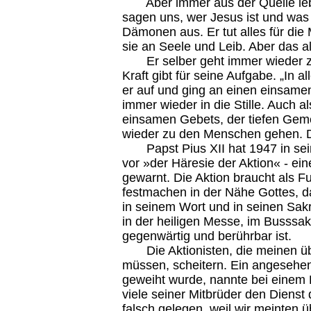
Aber immer aus der Quelle lebe
sagen uns, wer Jesus ist und was er
Dämonen aus. Er tut alles für di
sie an Seele und Leib. Aber das al
Er selber geht immer wieder zur
Kraft gibt für seine Aufgabe. „In a
er auf und ging an einen einsamen
immer wieder in die Stille. Auch 
einsamen Gebets, der tiefen Geme
wieder zu den Menschen gehen. D
Papst Pius XII hat 1947 in seine
vor »der Häresie der Aktion« - ein
gewarnt. Die Aktion braucht als 
festmachen in der Nähe Gottes, d
in seinem Wort und in seinen Sak
in der heiligen Messe, im Busssa
gegenwärtig und berührbar ist.
Die Aktionisten, die meinen übe
müssen, scheitern. Ein angesehen
geweiht wurde, nannte bei einem P
viele seiner Mitbrüder den Dienst
falsch gelegen, weil wir meinten 