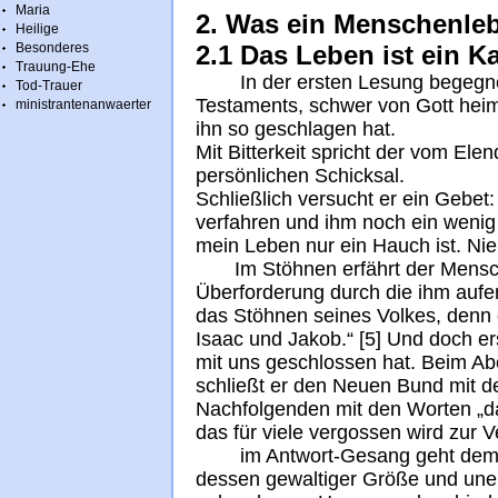
Maria
2. Was ein Menschenle
Heilige
Besonderes
2.1 Das Leben ist ein K
Trauung-Ehe
In der ersten Lesung begegnet 
Tod-Trauer
Testaments, schwer von Gott heim
ministrantenanwaerter
ihn so geschlagen hat.
Mit Bitterkeit spricht der vom E
persönlichen Schicksal.
Schließlich versucht er ein Gebet:
verfahren und ihm noch ein wenig
mein Leben nur ein Hauch ist. Ni
Im Stöhnen erfährt der Mensch
Überforderung durch die ihm aufer
das Stöhnen seines Volkes, denn
Isaac und Jakob.“ [5] Und doch er
mit uns geschlossen hat. Beim A
schließt er den Neuen Bund mit 
Nachfolgenden mit den Worten „da
das für viele vergossen wird zur 
im Antwort-Gesang geht dem Be
dessen gewaltiger Größe und unerm