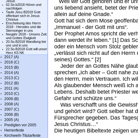
Weil wir Gott gehören und er uns
Jesus
02.So.b2018 Hören und
uns liebend ansieht, betet der Pri
nachfolgen
Taufe Jesu B2018 Gott
allein auf deine Gnade.“
offenbart sich in Jesus
Christus
Gott hat sich dem Mose geoffenba
Erscheinung des Herrn
„Immanuel - der Gott mit uns“.
2018 - Herodes und die
Sternsinger in uns
Der Prophet Amos spricht die ver
Neujahr 2018 - Unsere Zeit
und Gottes Ewigkeit
dann werdet ihr leben.“ [1] Das Sc
20.So.B2018 Wandlung bei
uns und in uns
oder ein Mensch vom Stolz geblend
22.So.B2018 Gott will unser
„verlässt sich nicht auf den Herrn
Herz KS NK
2017 (A)
seines) Gottes.“ [2]
2016 (C)
Jeder der an Gottes Nähe glaubt
2015 (B)
sprechen „Ich aber – Gott nahe zu 
2014 (A)
2013 (C)
den Herrn, mein Vertrauen. Ich wil
2012 (B)
Als glaubender Mensch weiß ich 
2011 (A)
Lebens. Deshalb betet Priester we
2010 (C)
Gefahr und schütze uns.“
2009 (B)
Was verschafft uns die Gewisshe
2008 (A)
2007 (C)
und gehört wird? Gott selber hat 
2006 (B)
Fürsprecher gegeben. Das Tagesge
2005 (A)
Jesus Christus…“
Predigten vor 2005
Die heutigen Bibeltexte zeigen un
Herrenfeste
Kirchweih-Titularfeste