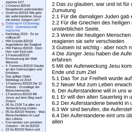
stamme ich?
2 Das zu glauben, war und ist für
2.Osterso.B2018
Neugeboren auferstanden
Zumutung
Ostermo.B2018 Wie geht
2.1 Für die damaligen Juden gab 
der auferstandene Jesus
mit seinen Jüngern um?
2.2 Für die Griechen des heiligen
Osternacht-OsSonntag
2018 - Osterbotschaft
unsterblichen Seele,
macht frei
Karfreitag 2018 - Es ist
2.3 Wenn die heutigen Menschen 
vollbracht!
reagieren sie sehr verschieden
HW Gründo.B2018
Augenblicke der Ewigkeit
3 Gutsein ist wichtig - aber noch n
HW Palmso.B2018 - Dem
Herr sein Esel sein
4 Die Jünger Jesu haben die Aufe
5.FastesoB2018
Ernneuerung der Welt
erfahren
Misereor
5 Mit der Auferweckung Jesu kom
4. Fastenso.B2018 Glaube
an den Gekreuzigten und
Ende und zum Ziel
Erhöhten
Das gültige Opfer -
5.1 Das Tor zur Freiheit wurde au
Weihetag vd 2018
3.Fastenso.B2018 Die 10
5.2 Neuer Mut zum Leben erwach
Gebote - Grundlage der
6. Der Auferstandene will in uns w
Menschenrechte
2.Fastenso.B2018 Mit
6.1 Er will den alten Sauerteig in 
Jesus auf dem Weg nach
Ostern
6.2 Der Auferstandene bewirkt in 
06.So.2108 Tut alles zur
Verherrlichung Gottes
6.3 Wir sind berufen, die Aufers
05.So.B2018 Hetzles - Was
6.4 Der Auferstandene eint uns üb
Menschenleben im Lauf
des Lebens
allen
Frei werden von unreinen
Geistern - 04.So.B2018
03.So.B2018 Ninive und