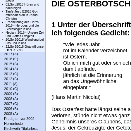
Jesus
DIE OSTERBOTSCH
02.So.b2018 Hören und
nachfolgen
Taufe Jesu B2018 Gott
offenbart sich in Jesus
Christus
Erscheinung des Herrn
1 Unter der Überschrift
2018 - Herodes und die
Sternsinger in uns
ich folgendes Gedicht:
Neujahr 2018 - Unsere Zeit
und Gottes Ewigkeit
20.So.B2018 Wandlung bei
uns und in uns
"Wie jedes Jahr
22.So.B2018 Gott will unser
rot im Kalender verzeichnet,
Herz KS NK
2017 (A)
ist Ostern.
2016 (C)
Ob ich mich gut oder schlech
2015 (B)
damit abfinde,
2014 (A)
2013 (C)
jährlich ist die Erinnerung
2012 (B)
an das Ungewöhnliche
2011 (A)
eingeplant."
2010 (C)
2009 (B)
(Hans Martin Nicolai)
2008 (A)
2007 (C)
Das Osterfest hätte längst seine 
2006 (B)
2005 (A)
verloren, stünde nicht etwas gan
Predigten vor 2005
Geheimnis unseres Glaubens, das 
Herrenfeste
Jesus, der Gekreuzigte der Getöte
Kirchweih-Titularfeste