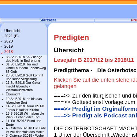
Startseite
|
Pre
Übersicht
Predigten
2021 (B)
2020
2019
Übersicht
2018
33.So.B2018 KS Zusage
Lesejahr B 2017/12 bis 2018/11
des Heils in Bedrohung
31.So.B2018 Heil und
Unheil auf dem Lebensweg
Predigtthema - Die Osterbotsch
85.Geb
23.So.B2018 Gott kommt
Klicken Sie auf die unten stehend
und seine Vergeltung
21.So.B2918 Der Geist
gelangen
macht lebendig -
Weltfamilientreffen
Übersicht
===>> Zur den liturgischen und b
19.So.B2018 Ich bin das
===>> Gottesdienst Vorlage zum 
lebendige Brot
14.So.B2018 Dorm KS Mit
===>> Predigt im Orginalform
Jesus in seiner Kirche
13.S.B2018 Wir haben die
===>> Predigt als Podcast an
Wahl - Leben oder Tod
11. So. B2018 Bund und
Ernte
DIE OSTERBOTSCHAFT MACHT
4. Osterso.B2018 Die Erde
ist voll der Huld des Herrn
1 Unter der Überschrift „Wieder is
3. Osterso.B2018 - Woher