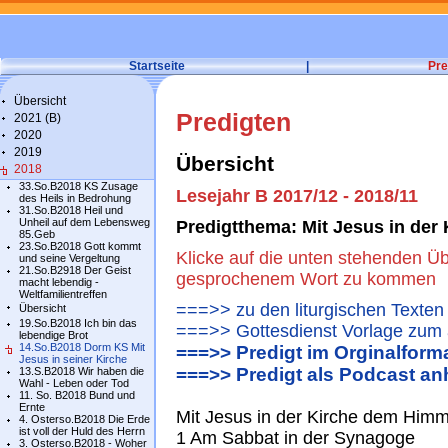
Startseite
|
Pre
Übersicht
Predigten
2021 (B)
2020
2019
Übersicht
2018
33.So.B2018 KS Zusage
Lesejahr B 2017/12 - 2018/11
des Heils in Bedrohung
31.So.B2018 Heil und
Unheil auf dem Lebensweg
Predigtthema: Mit Jesus in de
85.Geb
23.So.B2018 Gott kommt
Klicke auf die unten stehenden Üb
und seine Vergeltung
21.So.B2918 Der Geist
gesprochenem Wort zu kommen
macht lebendig -
Weltfamilientreffen
===>> zu den liturgischen Texten
Übersicht
19.So.B2018 Ich bin das
===>> Gottesdienst Vorlage zum 
lebendige Brot
14.So.B2018 Dorm KS Mit
===>> Predigt im Orginalform
Jesus in seiner Kirche
===>> Predigt als Podcast an
13.S.B2018 Wir haben die
Wahl - Leben oder Tod
11. So. B2018 Bund und
Ernte
Mit Jesus in der Kirche dem Him
4. Osterso.B2018 Die Erde
ist voll der Huld des Herrn
1 Am Sabbat in der Synagoge
3. Osterso.B2018 - Woher