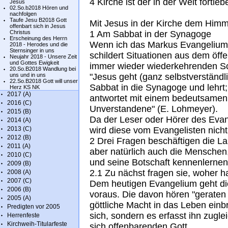
4 Kirche ist der in der Welt fortle
Jesus
02.So.b2018 Hören und
nachfolgen
Taufe Jesu B2018 Gott
Mit Jesus in der Kirche dem Himm
offenbart sich in Jesus
Christus
1 Am Sabbat in der Synagoge
Erscheinung des Herrn
Wenn ich das Markus Evangelium l
2018 - Herodes und die
Sternsinger in uns
schildert Situationen aus dem öff
Neujahr 2018 - Unsere Zeit
und Gottes Ewigkeit
immer wieder wiederkehrenden 
20.So.B2018 Wandlung bei
uns und in uns
"Jesus geht (ganz selbstverständl
22.So.B2018 Gott will unser
Sabbat in die Synagoge und lehrt;
Herz KS NK
2017 (A)
antwortet mit einem bedeutsamen
2016 (C)
Unverstandene" (E. Lohmeyer).
2015 (B)
Da der Leser oder Hörer des Evan
2014 (A)
2013 (C)
wird diese vom Evangelisten nicht
2012 (B)
2 Drei Fragen beschäftigen die L
2011 (A)
aber natürlich auch die Menschen
2010 (C)
und seine Botschaft kennenlernen
2009 (B)
2.1 Zu nächst fragen sie, woher ha
2008 (A)
2007 (C)
Dem heutigen Evangelium geht di
2006 (B)
voraus. Die davon hören "geraten 
2005 (A)
göttliche Macht in das Leben einb
Predigten vor 2005
sich, sondern es erfasst ihn zugl
Herrenfeste
Kirchweih-Titularfeste
sich offenbarenden Gott.