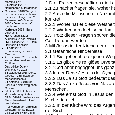
stamme ich?
2 Drei Fragen beschäftigen die L
2.Osterso.B2018
2.1 Zu nächst fragen sie, woher ha
Neugeboren auferstanden
Ostermo.B2018 Wie geht
2.2 Auch die Menschen in Nazare
der auferstandene Jesus
mit seinen Jüngern um?
konkret:
Osternacht-OsSonntag
2018 - Osterbotschaft
2.2.1 Woher hat er diese Weishei
macht frei
2.2.2 Wir kennen doch seine famil
Karfreitag 2018 - Es ist
vollbracht!
2.3 Trotz dieser Fragen spüren d
HW Gründo.B2018
Augenblicke der Ewigkeit
Gott berührt werden
HW Palmso.B2018 - Dem
Herr sein Esel sein
3 Mit Jesus in der Kirche dem H
5.FastesoB2018
3.1 Gefährliche Hindernisse
Ernneuerung der Welt
Misereor
3.1.1 Sie gehen ihre eigenen We
4. Fastenso.B2018 Glaube
an den Gekreuzigten und
3.1.2 Es gibt eine religiöse Urver
Erhöhten
Das gültige Opfer -
3.2 "Gott aber begegnet uns ganz
Weihetag vd 2018
3.3 In der Rede Jesu in der Syna
3.Fastenso.B2018 Die 10
Gebote - Grundlage der
3.3.2 Das Ja zu Gott bedeutet da
Menschenrechte
2.Fastenso.B2018 Mit
3.3.3 Das Ja zu Jesus von Nazar
Jesus auf dem Weg nach
Ostern
Menschen.
06.So.2108 Tut alles zur
3.3.4 Wie ernst Gott in Jesus de
Verherrlichung Gottes
05.So.B2018 Hetzles - Was
Kirche deutlich
Menschenleben im Lauf
des Lebens
3.3.5 In der Kirche wird das Ärge
Frei werden von unreinen
Geistern - 04.So.B2018
der Kirch
03.So.B2018 Ninive und