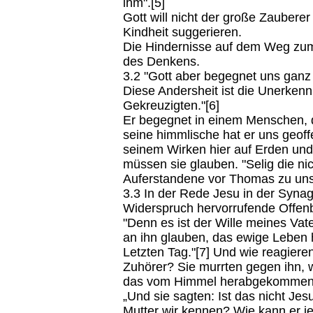
ihm".[5]
Gott will nicht der große Zauberer
Kindheit suggerieren.
Die Hindernisse auf dem Weg zu
des Denkens.
3.2 "Gott aber begegnet uns ganz
Diese Andersheit ist die Unerken
Gekreuzigten."[6]
Er begegnet in einem Menschen, d
seine himmlische hat er uns geof
seinem Wirken hier auf Erden und 
müssen sie glauben. "Selig die ni
Auferstandene vor Thomas zu uns
3.3 In der Rede Jesu in der Syna
Widerspruch hervorrufende Offen
"Denn es ist der Wille meines Vat
an ihn glauben, das ewige Leben
Letzten Tag."[7] Und wie reagiere
Zuhörer? Sie murrten gegen ihn, we
das vom Himmel herabgekommen is
„Und sie sagten: Ist das nicht Je
Mutter wir kennen? Wie kann er j