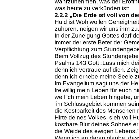
wahrzunehmen, was der Eröffn
was heute zu verkünden ist:
2.2.2 „Die Erde ist voll von d
Huld ist Wohlwollen Geneigthe
zuhören, neigen wir uns ihm zu
In der Zuneigung Gottes darf der
immer der erste Beter der Geme
Verpflichtung zum Stundengebet
Beim Vollzug des Stundengebets
Psalms 143 Gott „Lass mich de
denn ich vertraue auf dich. Zei
denn ich erhebe meine Seele zu 
Im Evangelium sagt uns der Herr
freiwillig mein Leben für euch h
weil ich mein Leben hingebe, u
im Schlussgebiet kommen seine
die Kostbarkeit des Menschen n
Hirte deines Volkes, sieh voll H
kostbare Blut deines Sohnes erkau
die Weide des ewigen Lebens.“
Wenn ich an daran glaube, dass 