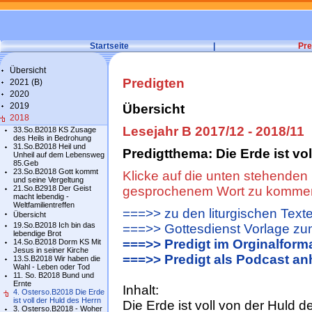
Startseite
|
Pre
Übersicht
Predigten
2021 (B)
2020
2019
Übersicht
2018
Lesejahr B 2017/12 - 2018/11
33.So.B2018 KS Zusage
des Heils in Bedrohung
31.So.B2018 Heil und
Predigtthema: Die Erde ist vo
Unheil auf dem Lebensweg
85.Geb
23.So.B2018 Gott kommt
Klicke auf die unten stehenden 
und seine Vergeltung
21.So.B2918 Der Geist
gesprochenem Wort zu komme
macht lebendig -
Weltfamilientreffen
===>> zu den liturgischen Text
Übersicht
19.So.B2018 Ich bin das
===>> Gottesdienst Vorlage zu
lebendige Brot
===>> Predigt im Orginalform
14.So.B2018 Dorm KS Mit
Jesus in seiner Kirche
===>> Predigt als Podcast an
13.S.B2018 Wir haben die
Wahl - Leben oder Tod
11. So. B2018 Bund und
Ernte
Inhalt:
4. Osterso.B2018 Die Erde
ist voll der Huld des Herrn
Die Erde ist voll von der Huld d
3. Osterso.B2018 - Woher