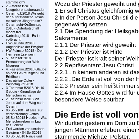
stamme ich?
Wozu der Priester geweiht und 
2.Osterso.B2018
1 Er soll Christus gleichförmig 
Neugeboren auferstanden
Ostermo.B2018 Wie geht
2 In der Person Jesu Christi di
der auferstandene Jesus
mit seinen Jüngern um?
gegenwärtig setzen
Osternacht-OsSonntag
2018 - Osterbotschaft
2.1 Die Spendung der Heilsgabe
macht frei
Karfreitag 2018 - Es ist
Sakramente
vollbracht!
HW Gründo.B2018
2.1.1 Der Priester wird geweiht
Augenblicke der Ewigkeit
2.1.2 Der Priester ist Hirte
HW Palmso.B2018 - Dem
Herr sein Esel sein
Der Priester ist kraft seiner Wei
5.FastesoB2018
Ernneuerung der Welt
2.2 Repräsentant Jesu Christi
Misereor
4. Fastenso.B2018 Glaube
2.2.1 „in keinem anderen ist das
an den Gekreuzigten und
Erhöhten
2.2.2 „Die Erde ist voll von der
Das gültige Opfer -
Weihetag vd 2018
2.2.3 Priester sein heißt immer 
3.Fastenso.B2018 Die 10
2.2.4 Im Hause Gottes wird für
Gebote - Grundlage der
Menschenrechte
besondere Weise spürbar
2.Fastenso.B2018 Mit
Jesus auf dem Weg nach
Ostern
06.So.2108 Tut alles zur
Die Erde ist voll vo
Verherrlichung Gottes
05.So.B2018 Hetzles - Was
Menschenleben im Lauf
Wir durften gestern im Dom zu E
des Lebens
jungen Männern erleben; einer 
Frei werden von unreinen
Geistern - 04.So.B2018
stammende Michael Polster.
03.So.B2018 Ninive und