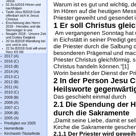
Jesus
Warum ist es gut und wichtig, 
02.So.b2018 Hören und
nachfolgen
Im Hören auf die heutigen Mess
Taufe Jesu B2018 Gott
offenbart sich in Jesus
Priester geweiht und gesendet i
Christus
Erscheinung des Herrn
1 Er soll Christus gle
2018 - Herodes und die
Sternsinger in uns
Am vergangenen Sonntag hat u
Neujahr 2018 - Unsere Zeit
und Gottes Ewigkeit
in Eichstätt in seiner Predigt 
20.So.B2018 Wandlung bei
uns und in uns
die Priester durch die Salbung 
22.So.B2018 Gott will unser
besonderen Prägemal und mach
Herz KS NK
2017 (A)
Priester Christus gleichförmig,
2016 (C)
Christus handeln können.“[1]
2015 (B)
2014 (A)
Worin besteht der Dienst der Pr
2013 (C)
2 In der Person Jesu C
2012 (B)
2011 (A)
Heilsworte gegenwärti
2010 (C)
Das geschieht einmal durch
2009 (B)
2.1 Die Spendung der H
2008 (A)
2007 (C)
durch die Sakramente
2006 (B)
2005 (A)
„Damit seine Liebe, damit er selb
Predigten vor 2005
Kirche die Sakramente geschenk
Herrenfeste
2.1.1 Der Priester wird geweih
Kirchweih-Titularfeste