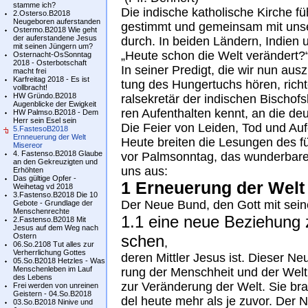
stamme ich?
Die in­di­sche ka­tho­li­sche Kir­che f
2.Osterso.B2018
Neugeboren auferstanden
ges­timmt und ge­mein­sam mit un­se­
Ostermo.B2018 Wie geht
der auferstandene Jesus
durch. In bei­den Län­dern, In­di­en
mit seinen Jüngern um?
„Heu­te schon die Welt ver­än­dert?
Osternacht-OsSonntag
2018 - Osterbotschaft
In sei­ner Pre­digt, die wir nun aus­
macht frei
Karfreitag 2018 - Es ist
tung des Hun­ger­tuchs hö­ren, rich­
vollbracht!
HW Gründo.B2018
ral­sekre­tär der in­di­schen Bi­scho
Augenblicke der Ewigkeit
ren Auf­ent­hal­ten kennt, an die de
HW Palmso.B2018 - Dem
Herr sein Esel sein
Die Fei­er von Lei­den, Tod und Auf­
5.FastesoB2018
Ernneuerung der Welt
Heu­te brei­ten die Le­sun­gen des f
Misereor
4. Fastenso.B2018 Glaube
vor Palm­sonn­tag, das wun­der­ba­
an den Gekreuzigten und
uns aus:
Erhöhten
Das gültige Opfer -
1 Erneuerung der Welt 
Weihetag vd 2018
3.Fastenso.B2018 Die 10
Der Neue Bund, den Gott mit sei­ne
Gebote - Grundlage der
Menschenrechte
1.1 eine neue Be­zie­hung
2.Fastenso.B2018 Mit
Jesus auf dem Weg nach
Ostern
schen
,
06.So.2108 Tut alles zur
Verherrlichung Gottes
de­ren Mitt­ler Je­sus ist. Die­ser N
05.So.B2018 Hetzles - Was
Menschenleben im Lauf
rung der Mensch­heit und der Welt
des Lebens
zur Ver­än­de­rung der Welt. Sie br
Frei werden von unreinen
Geistern - 04.So.B2018
del heu­te mehr als je zu­vor. Der 
03.So.B2018 Ninive und