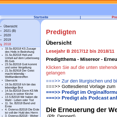
Startseite
|
Pre
Übersicht
Predigten
2021 (B)
2020
2019
Übersicht
2018
33.So.B2018 KS Zusage
Lesejahr B 2017/12 bis 2018/11
des Heils in Bedrohung
31.So.B2018 Heil und
Unheil auf dem Lebensweg
Predigtthema - Misereor - Erne
85.Geb
23.So.B2018 Gott kommt
Klicken Sie auf die unten stehend
und seine Vergeltung
21.So.B2918 Der Geist
gelangen
macht lebendig -
Weltfamilientreffen
===>> Zur den liturgischen und b
Übersicht
19.So.B2018 Ich bin das
===>> Gottesdienst Vorlage zum 
lebendige Brot
14.So.B2018 Dorm KS Mit
===>> Predigt im Orginalform
Jesus in seiner Kirche
===>> Predigt als Podcast an
13.S.B2018 Wir haben die
Wahl - Leben oder Tod
11. So. B2018 Bund und
Ernte
Die Erneuerung der We
4. Osterso.B2018 Die Erde
ist voll der Huld des Herrn
(Pfr. Den­nert)
3. Osterso.B2018 - Woher