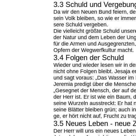
3.3 Schuld und Vergebun
Da wir den Neu­en Bund fei­ern, den
sein Volk blei­ben, so wie er im­mer
se­re Schuld ver­ge­ben.
Die viel­leicht größ­te Schuld un­se­re
der Na­tur und dem Leben der Unge
für die Ar­men und Aus­ge­grenz­ten,
Op­fern der Weg­werf­kul­tur macht.
3.4 Folgen der Schuld
Wie­der und wie­der le­sen wir in de
nicht ohne Fol­gen bleibt. Je­sa­ja
und sagt vo­raus: „Das Was­ser im M
Je­re­mia pre­digt über die Men­sch
„Ge­seg­net der Mensch, der auf de
der Herr ist. Er ist wie ein Baum,
sei­ne Wur­zeln aus­streckt: Er hat
sei­ne Blät­ter blei­ben grün; auch i
ge, er hört nicht auf, Frucht zu tra­
3.5 Neues Leben - neue 
Der Herr will uns ein neu­es Le­be