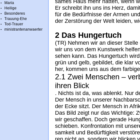
sa­mes Haus mehr hät­ten, wenn wir
Maria
Er schreibt ihn uns ins Herz, da­mit
Heilige
Besonderes
für die Be­dürf­nis­se der Ar­men un
Trauung-Ehe
der Zerstö­rung der Welt lei­den, wie 
Tod-Trauer
ministrantenanwaerter
2 Das Hungertuch
(TR) Neh­men wir an die­ser Stel­le
wir uns von dem Kunst­werk hel­fen, 
se­hen kann. Das Hun­ger­tuch wird 
grün und gelb, ge­bil­det, die klar vo
her, kom­men uns aus dem far­bi­ge
2.1 Zwei Men­schen – ver­
ih­ren Blick
. Nichts ist da, was ab­lenkt. Nur
Der Mensch in un­se­rer Nach­bar­s
der Ecke sitzt. Der Mensch in Af­ri­
Das Bild zeigt nur das Wich­ti­ge: 
wir ge­schaf­fen. Doch ge­ra­de Hun­
schie­ben. Kon­fron­ta­ti­on mit un­se­
sam­keit und Be­dürf­tig­keit ver­stö­
ren nicht an, son­dern wir bli­cken 