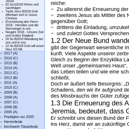
Jesus
rei­che:
02.So.b2018 Hören und
nachfolgen
− Zu al­ler­erst die Er­neu­e­rung de
Taufe Jesu B2018 Gott
− zwei­tens Je­sus als Mitt­ler des
offenbart sich in Jesus
Christus
ge­gen­über Gott;
Erscheinung des Herrn
2018 - Herodes und die
− drit­tens die Ein­la­dung, um­zu­ke
Sternsinger in uns
Neujahr 2018 - Unsere Zeit
− und zu­letzt Got­tes Ver­spre­che
und Gottes Ewigkeit
1.2 Der Neue Bund wan­del
20.So.B2018 Wandlung bei
uns und in uns
22.So.B2018 Gott will unser
gibt der Ge­gen­wart we­sent­li­che 
Herz KS NK
kunft. Vie­le As­pek­te un­se­rer zer­
2017 (A)
2016 (C)
Gleich zu Be­ginn der En­zyk­li­ka Lau
2015 (B)
Welt un­ser „ge­mein­sa­mes Haus“, 
2014 (A)
das Le­ben tei­len und wie eine sch
2013 (C)
schließt.
2012 (B)
2011 (A)
Doch er äu­ßert tie­fe Be­sorg­nis: 
2010 (C)
Scha­dens, den wir ihr auf­grund de
2009 (B)
des Miss­brauchs der Gü­ter zu­fü­gen
2008 (A)
1.3 Die Er­neu­e­rung des A
2007 (C)
2006 (B)
Je­re­mia, be­deu­tet, dass 
2005 (A)
Predigten vor 2005
Er schreibt uns die­sen Bund der Fü
Herrenfeste
ins Herz, da­mit wir an zu­künf­ti­ge 
Kirchweih-Titularfeste