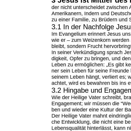
3 Je­sus ist Mitt­ler de
der nicht un­ter­schei­det zwi­schen A
Ame­ri­ka­nern, In­dern und Deut­sche
zu ei­ner Fa­mi­lie, zu Brü­dern un
3.1 In der Nachfolge Jes
Im Evan­ge­li­um er­in­nert Je­sus uns
wie er – zum Wei­zen­korn wer­den sol
bleibt, son­dern Frucht her­vor­bring
In sei­ner Ver­kün­di­gung sprach J
dig­keit, Op­fer zu brin­gen, und de
Le­ben zu er­mög­li­chen: „Es gibt ke
ner sein Le­ben für sei­ne Freun­de 
sei­nem Le­ben hängt, ver­liert es; 
ach­tet, wird es be­wah­ren bis ins e
3.2 Hingabe und Engage
Wie der Hei­li­ge Va­ter schreibt, b
En­ga­ge­ment; wir müs­sen die “Weg­
ben und wie­der eine Kul­tur der Bar­
Der Hei­li­ge Va­ter mahnt ein­dring­li
che Ent­wick­lung, die nicht eine b
Le­bens­qua­li­tät hin­ter­lässt, kann n