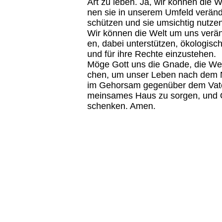
Art zu le­ben. Ja, wir kön­nen die W
nen sie in un­se­rem Um­feld ver­än­
schüt­zen und sie um­sich­tig nut­ze
Wir kön­nen die Welt um uns ver­än­
en, da­bei un­ter­stüt­zen, öko­lo­gi­s
und für ihre Rech­te ein­zuste­hen.
Möge Gott uns die Gna­de, die Weis
chen, um un­ser Le­ben nach dem N
im Ge­hor­sam ge­gen­über dem Va­te
mein­sa­mes Haus zu sor­gen, und Op
schen­ken. Amen.