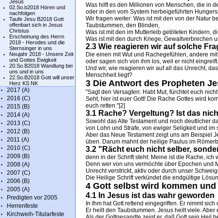
Jesus
Was hilft es den Millionen von Menschen, die in 
02.So.b2018 Hören und
oder in den vom System herbeigeführten Hunge
nachfolgen
Wir fragen weiter: Was ist mit den von der Natur
Taufe Jesu B2018 Gott
offenbart sich in Jesus
Taubstummen, den Blinden,
Christus
Was ist mit den im Mutterleib getöteten Kindern, 
Erscheinung des Herrn
Was ist mit den durch Kriege, Gewaltverbrechen 
2018 - Herodes und die
2.3 Wie reagieren wir auf solche Fr
Sternsinger in uns
Neujahr 2018 - Unsere Zeit
Die einen mit Wut und Rachegefühlen, andere mit
und Gottes Ewigkeit
oder sagen sich von ihm los, weil er nicht eingreift
20.So.B2018 Wandlung bei
Und wir, wie reagieren wir auf all das Unrecht, da
uns und in uns
Menschheit liegt?
22.So.B2018 Gott will unser
3 Die Antwort des Propheten Jes
Herz KS NK
2017 (A)
"Sagt den Versagten: Habt Mut, fürchtet euch nicht
2016 (C)
Seht, hier ist euer Gott! Die Rache Gottes wird 
euch retten."[2]
2015 (B)
3.1 Rache? Vergeltung? Ist das nich
2014 (A)
Sowohl das Alte Testament und noch deutlicher d
2013 (C)
von Lohn und Strafe, von ewiger Seligkeit und im
2012 (B)
Aber das Neue Testament zeigt uns am Beispiel J
2011 (A)
üben. Darum mahnt der heilige Paulus im Römerbr
2010 (C)
3.2 "Rächt euch nicht selber, sonde
2009 (B)
denn in der Schrift steht: Meine ist die Rache, ich 
Denn wer von uns vermöchte über Epochen und Mens
2008 (A)
Unrecht verstrickt, aktiv oder durch unser Schweig
2007 (C)
Die Heilige Schrift verkündet die endgültige Lösu
2006 (B)
4 Gott selbst wird kommen und 
2005 (A)
4.1 In Jesus ist das wahr geworden
Predigten vor 2005
In Ihm hat Gott rettend eingegriffen. Er nimmt sic
Herrenfeste
Er heilt den Taubstummen. Jesus heilt viele. Aber e
Kirchweih-Titularfeste
Als der Gottgesandte zeigt er, daß Gott sein Heil 