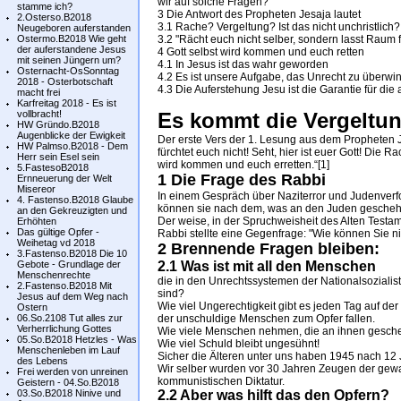
wir auf solche Fragen?
stamme ich?
3 Die Antwort des Propheten Jesaja lautet
2.Osterso.B2018
3.1 Rache? Vergeltung? Ist das nicht unchristlich?
Neugeboren auferstanden
Ostermo.B2018 Wie geht
3.2 "Rächt euch nicht selber, sondern lasst Raum 
der auferstandene Jesus
4 Gott selbst wird kommen und euch retten
mit seinen Jüngern um?
4.1 In Jesus ist das wahr geworden
Osternacht-OsSonntag
4.2 Es ist unsere Aufgabe, das Unrecht zu überwi
2018 - Osterbotschaft
4.3 Die Auferstehung Jesu ist die Garantie für die
macht frei
Karfreitag 2018 - Es ist
vollbracht!
Es kommt die Vergeltu
HW Gründo.B2018
Augenblicke der Ewigkeit
Der erste Vers der 1. Lesung aus dem Propheten J
HW Palmso.B2018 - Dem
fürchtet euch nicht! Seht, hier ist euer Gott! Die
Herr sein Esel sein
wird kommen und euch erretten.“[1]
5.FastesoB2018
1 Die Frage des Rabbi
Ernneuerung der Welt
Misereor
In einem Gespräch über Naziterror und Judenverfo
4. Fastenso.B2018 Glaube
können sie nach dem, was an den Juden geschehe
an den Gekreuzigten und
Der weise, in der Spruchweisheit des Alten Test
Erhöhten
Das gültige Opfer -
Rabbi stellte eine Gegenfrage: "Wie können Sie n
Weihetag vd 2018
2 Brennende Fragen bleiben:
3.Fastenso.B2018 Die 10
Gebote - Grundlage der
2.1 Was ist mit all den Menschen
Menschenrechte
die in den Unrechtssystemen der Nationalsoziali
2.Fastenso.B2018 Mit
sind?
Jesus auf dem Weg nach
Wie viel Ungerechtigkeit gibt es jeden Tag auf der
Ostern
06.So.2108 Tut alles zur
der unschuldige Menschen zum Opfer fallen.
Verherrlichung Gottes
Wie viele Menschen nehmen, die an ihnen gesche
05.So.B2018 Hetzles - Was
Wie viel Schuld bleibt ungesühnt!
Menschenleben im Lauf
Sicher die Älteren unter uns haben 1945 nach 12
des Lebens
Wir selber wurden vor 30 Jahren Zeugen der gew
Frei werden von unreinen
kommunistischen Diktatur.
Geistern - 04.So.B2018
03.So.B2018 Ninive und
2.2 Aber was hilft das den Opfern?