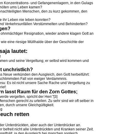
den Konzentrations- und Gefangenenlagern, in den Gulags
rsnöten ums Leben kamen?
 benachteiligten Menschen, den zu kurz gekommen, den
die ihr Leben nie leben konnten?
und Verkehrsunfällen Verstümmelten und Behinderten?
agen?
 ohnmächtiger Resignation, wieder andere klagen Gott an
.
s wie eine riesige Müllhalde über der Geschichte der
aja lautet:
!
kommen und seine Vergeltung; er selbst wird kommen und
t unchristlich?
as Neue verkünden den Ausgleich, den Gott herbeiführt:
 schlimmsten Fall von ewiger Verdammnis.
esu: Es ist nicht unsere Sache Rache und Vergeltung zu
ief:
rn lasst Raum für den Zorn Gottes;
werde vergelten, spricht der Herr."[3]
chen gerecht zu urteilen. Zu sehr sind wir oft selber in
en, durch unsere Gleichgültigkeit.
ng
euch retten
h der Unterdrückten, aber auch der Unterdrücker an.
r befreit nicht alle Unterdrückten und Kranken seiner Zeit.
bereithält, ja den Ausgleich bei manchen sogleich