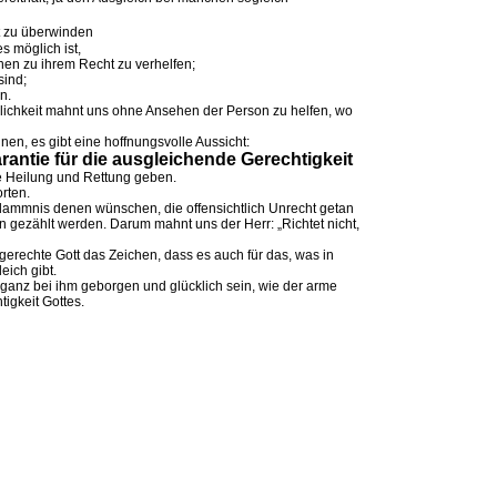
t zu überwinden
s möglich ist,
n zu ihrem Recht zu verhelfen;
sind;
n.
rlichkeit mahnt uns ohne Ansehen der Person zu helfen, wo
en, es gibt eine hoffnungsvolle Aussicht:
arantie für die ausgleichende Gerechtigkeit
ge Heilung und Rettung geben.
rten.
rdammnis denen wünschen, die offensichtlich Unrecht getan
n gezählt werden. Darum mahnt uns der Herr: „Richtet nicht,
gerechte Gott das Zeichen, dass es auch für das, was in
eich gibt.
 ganz bei ihm geborgen und glücklich sein, wie der arme
igkeit Gottes.