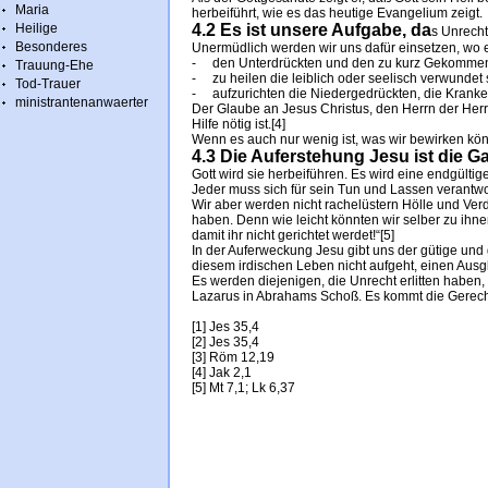
Maria
herbeiführt, wie es das heutige Evangelium zeigt.
Heilige
4.2 Es ist unsere Aufgabe, da
s Unrech
Besonderes
Unermüdlich werden wir uns dafür einsetzen, wo e
- den Unterdrückten und den zu kurz Gekommene
Trauung-Ehe
- zu heilen die leiblich oder seelisch verwundet 
Tod-Trauer
- aufzurichten die Niedergedrückten, die Kranke
ministrantenanwaerter
Der Glaube an Jesus Christus, den Herrn der Her
Hilfe nötig ist.[4]
Wenn es auch nur wenig ist, was wir bewirken könn
4.3 Die Auferstehung Jesu ist die G
Gott wird sie herbeiführen. Es wird eine endgülti
Jeder muss sich für sein Tun und Lassen verantwo
Wir aber werden nicht rachelüstern Hölle und Ve
haben. Denn wie leicht könnten wir selber zu ihne
damit ihr nicht gerichtet werdet!“[5]
In der Auferweckung Jesu gibt uns der gütige und 
diesem irdischen Leben nicht aufgeht, einen Ausgl
Es werden diejenigen, die Unrecht erlitten haben,
Lazarus in Abrahams Schoß. Es kommt die Gerecht
[1] Jes 35,4
[2] Jes 35,4
[3] Röm 12,19
[4] Jak 2,1
[5] Mt 7,1; Lk 6,37