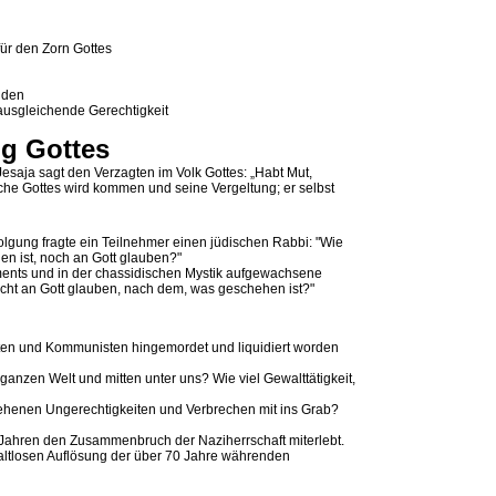
für den Zorn Gottes
nden
 ausgleichende Gerechtigkeit
ng Gottes
esaja sagt den Verzagten im Volk Gottes: „Habt Mut,
 Rache Gottes wird kommen und seine Vergeltung; er selbst
lgung fragte ein Teilnehmer einen jüdischen Rabbi: "Wie
n ist, noch an Gott glauben?"
aments und in der chassidischen Mystik aufgewachsene
icht an Gott glauben, nach dem, was geschehen ist?"
sten und Kommunisten hingemordet und liquidiert worden
 ganzen Welt und mitten unter uns? Wie viel Gewalttätigkeit,
henen Ungerechtigkeiten und Verbrechen mit ins Grab?
 Jahren den Zusammenbruch der Naziherrschaft miterlebt.
altlosen Auflösung der über 70 Jahre währenden