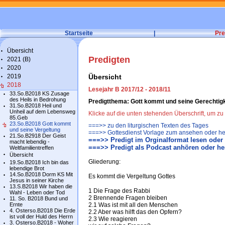
Startseite
|
Pre
Übersicht
Predigten
2021 (B)
2020
2019
Übersicht
2018
Lesejahr B 2017/12 - 2018/11
33.So.B2018 KS Zusage
des Heils in Bedrohung
Predigtthema: Gott kommt und seine Gerechtigk
31.So.B2018 Heil und
Unheil auf dem Lebensweg
Klicke auf die unten stehenden Überschrift, um 
85.Geb
23.So.B2018 Gott kommt
===>> zu den liturgischen Texten des Tages
und seine Vergeltung
===>> Gottesdienst Vorlage zum ansehen oder he
21.So.B2918 Der Geist
===>> Predigt im Orginalformat lesen oder
macht lebendig -
===>> Predigt als Podcast anhören oder he
Weltfamilientreffen
Übersicht
Gliederung:
19.So.B2018 Ich bin das
lebendige Brot
14.So.B2018 Dorm KS Mit
Es kommt die Vergeltung Gottes
Jesus in seiner Kirche
13.S.B2018 Wir haben die
1 Die Frage des Rabbi
Wahl - Leben oder Tod
2 Brennende Fragen bleiben
11. So. B2018 Bund und
Ernte
2.1 Was ist mit all den Menschen
4. Osterso.B2018 Die Erde
2.2 Aber was hilft das den Opfern?
ist voll der Huld des Herrn
2.3 Wie reagieren
3. Osterso.B2018 - Woher