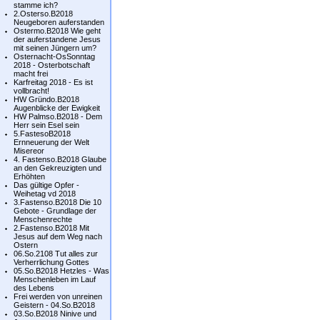
stamme ich?
2.Osterso.B2018
Neugeboren auferstanden
Ostermo.B2018 Wie geht
der auferstandene Jesus
mit seinen Jüngern um?
Osternacht-OsSonntag
2018 - Osterbotschaft
macht frei
Karfreitag 2018 - Es ist
vollbracht!
HW Gründo.B2018
Augenblicke der Ewigkeit
HW Palmso.B2018 - Dem
Herr sein Esel sein
5.FastesoB2018
Ernneuerung der Welt
Misereor
4. Fastenso.B2018 Glaube
an den Gekreuzigten und
Erhöhten
Das gültige Opfer -
Weihetag vd 2018
3.Fastenso.B2018 Die 10
Gebote - Grundlage der
Menschenrechte
2.Fastenso.B2018 Mit
Jesus auf dem Weg nach
Ostern
06.So.2108 Tut alles zur
Verherrlichung Gottes
05.So.B2018 Hetzles - Was
Menschenleben im Lauf
des Lebens
Frei werden von unreinen
Geistern - 04.So.B2018
03.So.B2018 Ninive und