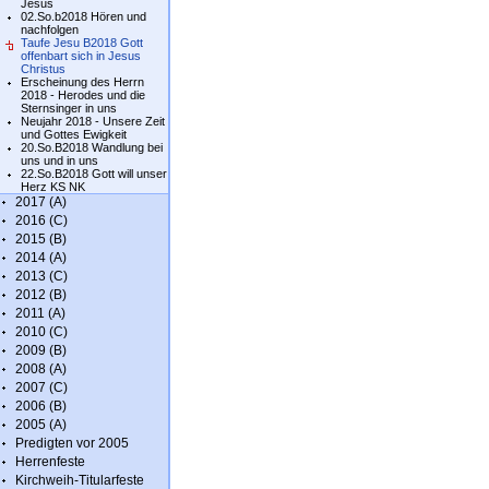
Jesus
02.So.b2018 Hören und
nachfolgen
Taufe Jesu B2018 Gott
offenbart sich in Jesus
Christus
Erscheinung des Herrn
2018 - Herodes und die
Sternsinger in uns
Neujahr 2018 - Unsere Zeit
und Gottes Ewigkeit
20.So.B2018 Wandlung bei
uns und in uns
22.So.B2018 Gott will unser
Herz KS NK
2017 (A)
2016 (C)
2015 (B)
2014 (A)
2013 (C)
2012 (B)
2011 (A)
2010 (C)
2009 (B)
2008 (A)
2007 (C)
2006 (B)
2005 (A)
Predigten vor 2005
Herrenfeste
Kirchweih-Titularfeste