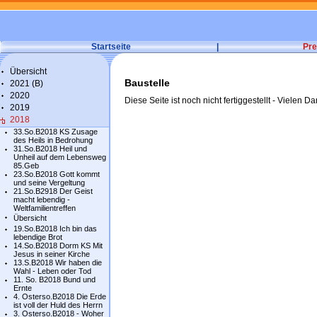
Startseite
|
Pre
Übersicht
Baustelle
2021 (B)
2020
Diese Seite ist noch nicht fertiggestellt - Vielen Da
2019
2018
33.So.B2018 KS Zusage
des Heils in Bedrohung
31.So.B2018 Heil und
Unheil auf dem Lebensweg
85.Geb
23.So.B2018 Gott kommt
und seine Vergeltung
21.So.B2918 Der Geist
macht lebendig -
Weltfamilientreffen
Übersicht
19.So.B2018 Ich bin das
lebendige Brot
14.So.B2018 Dorm KS Mit
Jesus in seiner Kirche
13.S.B2018 Wir haben die
Wahl - Leben oder Tod
11. So. B2018 Bund und
Ernte
4. Osterso.B2018 Die Erde
ist voll der Huld des Herrn
3. Osterso.B2018 - Woher