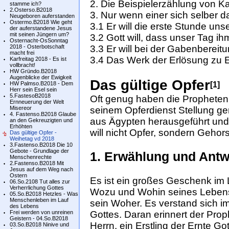
2. Die Beispielerzählung von K
stamme ich?
2.Osterso.B2018
3. Nur wenn einer sich selber dar
Neugeboren auferstanden
Ostermo.B2018 Wie geht
3.1 Er will die erste Stunde un
der auferstandene Jesus
mit seinen Jüngern um?
3.2 Gott will, dass unser Tag ih
Osternacht-OsSonntag
2018 - Osterbotschaft
3.3 Er will bei der Gabenbereit
macht frei
3.4 Das Werk der Erlösung zu 
Karfreitag 2018 - Es ist
vollbracht!
HW Gründo.B2018
Augenblicke der Ewigkeit
Das gültige Op­fer
[1]
HW Palmso.B2018 - Dem
Herr sein Esel sein
5.FastesoB2018
Oft ge­nug ha­ben die Pro­phe­ten g
Ernneuerung der Welt
Misereor
sei­nem Op­fer­dienst Stel­lung ge
4. Fastenso.B2018 Glaube
aus Ägyp­ten her­aus­ge­führt un
an den Gekreuzigten und
Erhöhten
will nicht Op­fer, son­dern Ge­hor
Das gültige Opfer -
Weihetag vd 2018
3.Fastenso.B2018 Die 10
Gebote - Grundlage der
1. Erwäh­lung und Antw
Menschenrechte
2.Fastenso.B2018 Mit
Jesus auf dem Weg nach
Ostern
Es ist ein großes Geschenk im
06.So.2108 Tut alles zur
Verherrlichung Gottes
Wozu und Wohin seines Lebens
05.So.B2018 Hetzles - Was
Menschenleben im Lauf
sein Woher. Es verstand sich im
des Lebens
Frei werden von unreinen
Gottes. Daran erinnert der Prop
Geistern - 04.So.B2018
Herrn, ein Erstling der Ernte Got
03.So.B2018 Ninive und