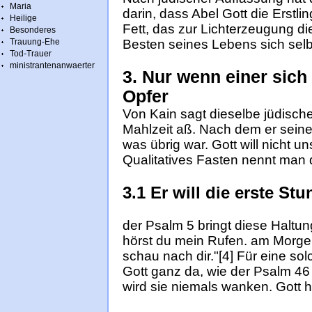
Maria
darin, dass Abel Gott die Erstl
Heilige
Fett, das zur Lichterzeugung die
Besonderes
Trauung-Ehe
Be­sten sei­nes Le­bens ­sich sel­
Tod-Trauer
ministrantenanwaerter
3. Nur wenn einer sich 
Opfer
Von Kain sagt dieselbe jüdische
Mahlzeit aß. Nach dem er seinen A
was übrig war. Gott will nicht u
Qualitatives Fasten nennt man 
3.1 Er will die erste S
der Psalm 5 bringt diese Haltu
hörst du mein Rufen. am Morgen 
schau nach dir."[4] Für eine sol
Gott ganz da, wie der Psalm 46 b
wird sie nie­mals wanken. Gott hi