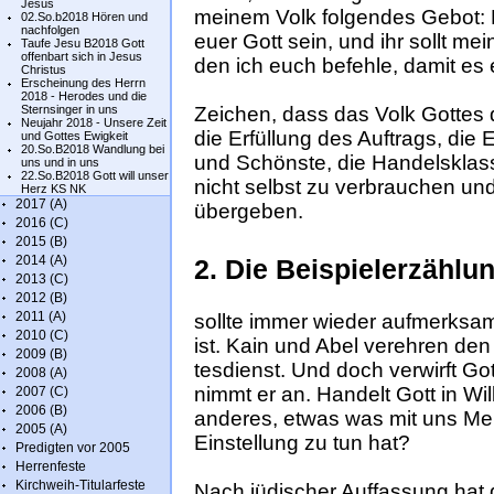
Jesus
mei­nem Volk fol­gen­des Ge­bot: 
02.So.b2018 Hören und
nachfolgen
euer Gott sein, und ihr sollt me
Taufe Jesu B2018 Gott
offenbart sich in Jesus
den ich euch be­feh­le, da­mit es
Christus
Erscheinung des Herrn
2018 - Herodes und die
Sternsinger in uns
Zeichen, dass das Volk Got­tes
Neujahr 2018 - Unsere Zeit
die Erfüllung des Auftrags, die Er
und Gottes Ewigkeit
20.So.B2018 Wandlung bei
und Schönste, die Handelsklass
uns und in uns
22.So.B2018 Gott will unser
nicht selbst zu verbrauchen und
Herz KS NK
2017 (A)
übergeben.
2016 (C)
2015 (B)
2014 (A)
2. Die Beispielerzählu
2013 (C)
2012 (B)
2011 (A)
sollte immer wieder aufmerksa
2010 (C)
ist. Kain und Abel verehren den
2009 (B)
tesdienst. Und doch verwirft Go
2008 (A)
nimmt er an. Handelt Gott in Wil
2007 (C)
2006 (B)
anderes, etwas was mit uns Me
2005 (A)
Einstellung zu tun hat?
Predigten vor 2005
Herrenfeste
Kirchweih-Titularfeste
Nach jüdischer Auffassung hat 