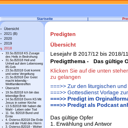
Startseite
|
Pre
Übersicht
Predigten
2021 (B)
2020
2019
Übersicht
2018
Lesejahr B 2017/12 bis 2018/1
33.So.B2018 KS Zusage
des Heils in Bedrohung
31.So.B2018 Heil und
Predigtthema - Das gültige O
Unheil auf dem Lebensweg
85.Geb
Klicken Sie auf die unten steh
23.So.B2018 Gott kommt
und seine Vergeltung
zu gelangen
21.So.B2918 Der Geist
macht lebendig -
Weltfamilientreffen
===>> Zur den liturgischen und
Übersicht
===>> Gottesdienst Vorlage zu
19.So.B2018 Ich bin das
lebendige Brot
===>> Predigt im Orginalform
14.So.B2018 Dorm KS Mit
Jesus in seiner Kirche
===>> Predigt als Podcast an
13.S.B2018 Wir haben die
Wahl - Leben oder Tod
11. So. B2018 Bund und
Ernte
Das gültige Opfer
4. Osterso.B2018 Die Erde
1. Erwählung und Antwor
ist voll der Huld des Herrn
3. Osterso.B2018 - Woher