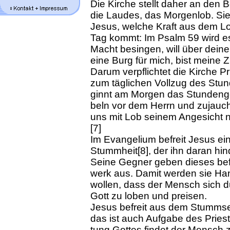
Die Kirche stellt daher an den
die Laudes, das Morgenlob. Sie
Jesus, welche Kraft aus dem L
Tag kommt: Im Psalm 59 wird es
Macht be­singen, will über dein
eine Burg für mich, bist meine Z
Dar­um ver­pflich­tet die Kir­che Pr
zum täg­li­chen Voll­zug des Stu
ginnt am Mor­gen das Stunden­ge­
beln vor dem Herrn und zu­jauch
uns mit Lob sei­nem An­ge­sicht n
[7]
Im Evan­ge­li­um be­freit Je­sus
Stumm­heit[8], der ihn dar­an hin­
Sei­ne Geg­ner geben die­ses bef
werk aus. Da­mit wer­den sie Hand
wol­len, dass der Mensch sich dur
Gott zu lo­ben und prei­sen.
Jesus befreit aus dem Stummsein
das ist auch Auf­ga­be des Prie­st
tung Got­tes fin­det der Mensch z