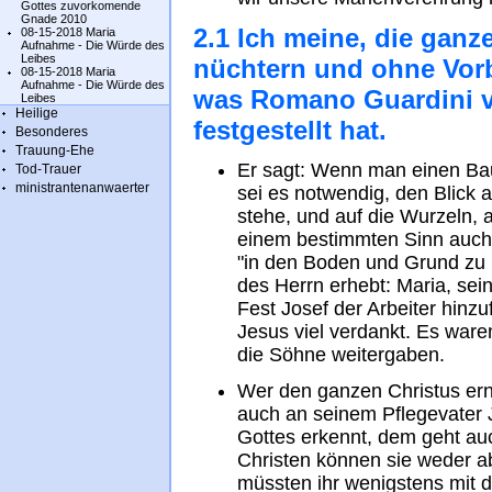
Gottes zuvorkomende
Gnade 2010
2.1 Ich meine, die ganz
08-15-2018 Maria
Aufnahme - Die Würde des
Leibes
nüchtern und ohne Vor
08-15-2018 Maria
Aufnahme - Die Würde des
was Romano Guardini v
Leibes
Heilige
festgestellt hat.
Besonderes
Trauung-Ehe
Er sagt: Wenn man einen Bau
Tod-Trauer
ministrantenanwaerter
sei es notwendig, den Blick 
stehe, und auf die Wurzeln, 
einem bestimmten Sinn auch 
"in den Boden und Grund zu b
des Herrn erhebt: Maria, sei
Fest Josef der Arbeiter hinz
Jesus viel verdankt. Es waren
die Söhne weitergaben.
Wer den ganzen Christus ern
auch an seinem Pflegevater J
Gottes erkennt, dem geht auch
Christen können sie weder ab
müssten ihr wenigstens mit 