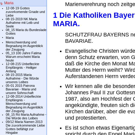
Maria
Marienverehrung noch zeitg
12-08-19 Gottes
zuvorkomende Gnade und
1 Die Katholiken Baye
Liebe
08-15-2019 NK Maria
MARIA.
Aufnahme mit Leib und
Seele
08_15 Maria du Bundeslade
Gottes
SCHUTZFRAU BAYERNS nen
Maria
BAVARIAE.
Menschwerdung und
Begnadung im Augenblick
der Zeugung
Evangelische Christen würde
05_13 100 Jahre Fatima
denn Schutz erwarten, von 
Warum erscheint Maria
heute
daß die Kirche den Monat Mai
12-08-215 Unbefleckte
Empfängnis - Heiliger
Mutter des Herrn weiht? Wird
Anfang
08-15-2015 Maria
Auferstandenen Herrn verde
Aufnahme - Die Würde
unseres Leibes
Wir kennen alle die besonde
05-01 2015 Patrona
Bavariae - Maria und
Johannes Paul II zur Gottesmu
unsere Sohnschaft
12-08-2014 Unbefleckte
1987, also am Hochfest der G
Empfängnis -
Menschwerdung und
angekündigte, freuten sich d
Begnadung im Augenblick
Kirchen darüber, aber die ev
der Zeugung
08_15 Rö Maria Aufnahme -
und protestierten.
Die Würde des Leibes
09/12 Maria Namen 2013
Die zuvorkommende Liebe
Es ist schon etwas Eigenarti
Gottes befähigt zur
Hingabe
spricht durch den Engel Mari