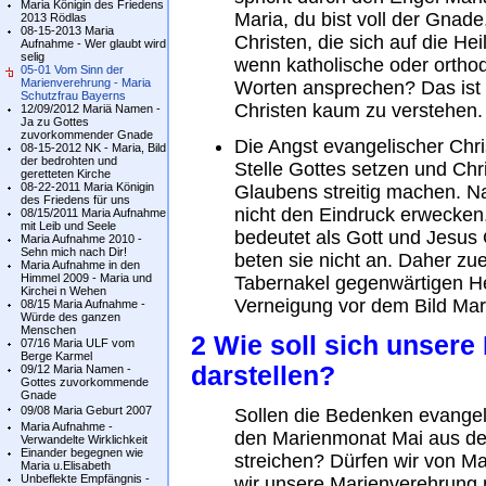
Maria Königin des Friedens
Maria, du bist voll der Gnade,
2013 Rödlas
08-15-2013 Maria
Christen, die sich auf die H
Aufnahme - Wer glaubt wird
selig
wenn katholische oder ortho
05-01 Vom Sinn der
Marienverehrung - Maria
Worten ansprechen? Das ist 
Schutzfrau Bayerns
Christen kaum zu verstehen.
12/09/2012 Mariä Namen -
Ja zu Gottes
zuvorkommender Gnade
Die Angst evangelischer Chri
08-15-2012 NK - Maria, Bild
der bedrohten und
Stelle Gottes setzen und Chri
geretteten Kirche
08-22-2011 Maria Königin
Glaubens streitig machen. Na
des Friedens für uns
nicht den Eindruck erwecken
08/15/2011 Maria Aufnahme
mit Leib und Seele
bedeutet als Gott und Jesus 
Maria Aufnahme 2010 -
Sehn mich nach Dir!
beten sie nicht an. Daher zu
Maria Aufnahme in den
Himmel 2009 - Maria und
Tabernakel gegenwärtigen He
Kirchei n Wehen
Verneigung vor dem Bild Mar
08/15 Maria Aufnahme -
Würde des ganzen
Menschen
2 Wie soll sich unser
07/16 Maria ULF vom
Berge Karmel
darstellen?
09/12 Maria Namen -
Gottes zuvorkommende
Gnade
09/08 Maria Geburt 2007
Sollen die Bedenken evangel
Maria Aufnahme -
den Marienmonat Mai aus de
Verwandelte Wirklichkeit
Einander begegnen wie
streichen? Dürfen wir von Ma
Maria u.Elisabeth
Unbeflekte Empfängnis -
wir unsere Marienverehrung n