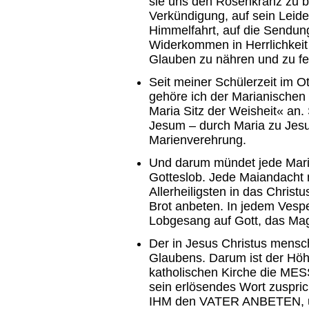
sie uns den Rosenkranz zu b
Verkündigung, auf sein Leid
Himmelfahrt, auf die Sendun
Widerkommen in Herrlichkei
Glauben zu nähren und zu fe
Seit meiner Schülerzeit im
gehöre ich der Marianischen
Maria Sitz der Weisheit« an.
Jesum – durch Maria zu Jesus
Marienverehrung.
Und darum mündet jede Mari
Gotteslob. Jede Maiandacht 
Allerheiligsten in das Christ
Brot anbeten. In jedem Vespe
Lobgesang auf Gott, das Magn
Der in Jesus Christus mensc
Glaubens. Darum ist der Höh
katholischen Kirche die ME
sein erlösendes Wort zuspric
IHM den VATER ANBETEN, 