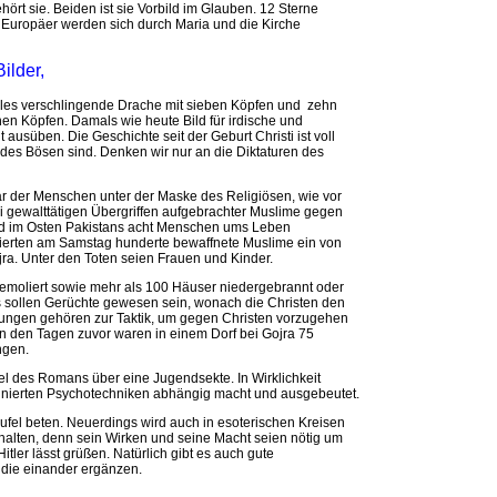
hört sie. Beiden ist sie Vorbild im Glauben. 12 Sterne
e Europäer werden sich durch Maria und die Kirche
ilder,
alles verschlingende Drache mit sieben Köpfen und zehn
en Köpfen. Damals wie heute Bild für irdische und
ausüben. Die Geschichte seit der Geburt Christi ist voll
des Bösen sind. Denken wir nur an die Diktaturen des
ar der Menschen unter der Maske des Religiösen, wie vor
 gewalttätigen Übergriffen aufgebrachter Muslime gegen
ind im Osten Pakistans acht Menschen ums Leben
ckierten am Samstag hunderte bewaffnete Muslime ein von
jra. Unter den Toten seien Frauen und Kinder.
demoliert sowie mehr als 100 Häuser niedergebrannt oder
 sollen Gerüchte gewesen sein, wonach die Christen den
ungen gehören zur Taktik, um gegen Christen vorzugehen
 in den Tagen zuvor waren in einem Dorf bei Gojra 75
ngen.
tel des Romans über eine Jugendsekte. In Wirklichkeit
finierten Psychotechniken abhängig macht und ausgebeutet.
eufel beten. Neuerdings wird auch in esoterischen Kreisen
halten, denn sein Wirken und seine Macht seien nötig um
itler lässt grüßen. Natürlich gibt es auch gute
 die einander ergänzen.