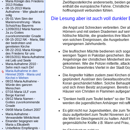
Maria Königin des Friedens
Zwölfapostelkirche andererseits, beiden ge
2013 Rödlas
enthält die europäische Fahne. Christlich
08-15-2013 Maria
hoffnungsvoll verbunden fühlen.
Aufnahme - Wer glaubt wird
selig
Die Lesung aber ist auch voll dunkler B
05-01 Vom Sinn der
Marienverehrung - Maria
Schutzfrau Bayerns
die Angst und Schrecken verbreiten. Der 
12/09/2012 Mariä Namen -
Hörnern und mit sieben Diademen auf sein
Ja zu Gottes
höllische Mächte, die gnadenlos ihre Macht 
zuvorkommender Gnade
08-15-2012 NK - Maria, Bild
von solchen Ereignissen, die Ausgeburten 
der bedrohten und
vergangenen Jahrhunderts.
geretteten Kirche
08-22-2011 Maria Königin
Die teuflischen Mächte bedienen sich sog
des Friedens für uns
wenigen Tagen in Pakistan geschehen. Bei
08/15/2011 Maria Aufnahme
Angehörige der christlichen Minderheit s
mit Leib und Seele
gekommen. Wie die Polizei mitteilte, atta
Maria Aufnahme 2010 -
Sehn mich nach Dir!
Christen bewohntes Viertel in der Stadt Go
Maria Aufnahme in den
Himmel 2009 - Maria und
Die Angreifer hätten zudem zwei Kirchen 
Kirchei n Wehen
geplündert. Auslöser des Gewaltausbruchs
08/15 Maria Aufnahme -
Koran geschändet hätten. Solche Behaupt
Würde des ganzen
und sich ihren Besitz anzueignen. Bereits
Menschen
Häuser von Christen in Flammen aufgega
07/16 Maria ULF vom
Berge Karmel
09/12 Maria Namen -
"Denken heißt zum Teufel beten" so der Ti
Gottes zuvorkommende
werden die jugendlichen Anhänger mit raf
Gnade
09/08 Maria Geburt 2007
Es gibt nicht nur Jugendsekten, die zum T
Maria Aufnahme -
dazu aufgefordert zum Teufel Novenen zu 
Verwandelte Wirklichkeit
die Welt im Gleichgewicht zu halten. Adolf H
Einander begegnen wie
gegensätzliche Kräfte z.B. Mann und Frau,
Maria u.Elisabeth
Unbeflekte Empfängnis -