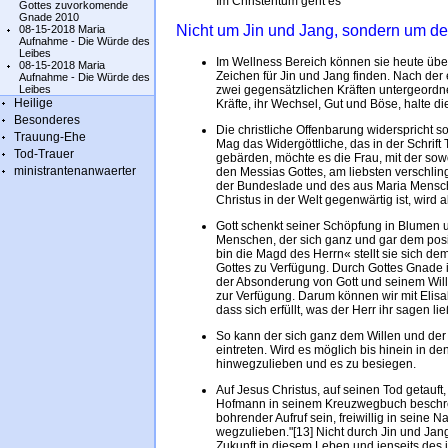
Im Christentum geht es
Gottes zuvorkomende
Gnade 2010
Nicht um Jin und Jang, sondern um de
08-15-2018 Maria
Aufnahme - Die Würde des
Leibes
Im Wellness Bereich können sie heute üb
08-15-2018 Maria
Zeichen für Jin und Jang finden. Nach der 
Aufnahme - Die Würde des
Leibes
zwei gegensätzlichen Kräften untergeordne
Heilige
Kräfte, ihr Wechsel, Gut und Böse, halte 
Besonderes
Die christliche Offenbarung widerspricht s
Trauung-Ehe
Mag das Widergöttliche, das in der Schrift
Tod-Trauer
gebärden, möchte es die Frau, mit der sowo
ministrantenanwaerter
den Messias Gottes, am liebsten verschling
der Bundeslade und des aus Maria Mensc
Christus in der Welt gegenwärtig ist, wird 
Gott schenkt seiner Schöpfung in Blumen u
Menschen, der sich ganz und gar dem posit
bin die Magd des Herrn« stellt sie sich 
Gottes zu Verfügung. Durch Gottes Gnade 
der Absonderung von Gott und seinem Willen
zur Verfügung. Darum können wir mit Elisabe
dass sich erfüllt, was der Herr ihr sagen lie
So kann der sich ganz dem Willen und der
eintreten. Wird es möglich bis hinein in 
hinwegzulieben und es zu besiegen.
Auf Jesus Christus, auf seinen Tod getauft
Hofmann in seinem Kreuzwegbuch beschreib
bohrender Aufruf sein, freiwillig in seine 
wegzulieben."[13] Nicht durch Jin und Jang 
Zukunft in diesem Leben und jenseits des 