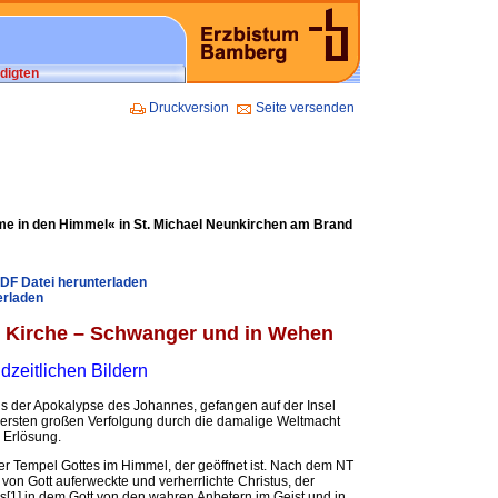
digten
Druckversion
Seite versenden
e in den Himmel« in St. Michael Neunkirchen am Brand
PDF Datei herunterladen
erladen
e Kirche – Schwanger und in Wehen
dzeitlichen Bildern
us der Apokalypse des Johannes, gefangen auf der Insel
ersten großen Verfolgung durch die damalige Weltmacht
 Erlösung.
er Tempel Gottes im Himmel, der geöffnet ist. Nach dem NT
r von Gott auferweckte und verherrlichte Christus, der
s[1] in dem Gott von den wahren Anbetern im Geist und in