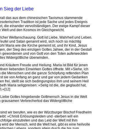
n Sieg der Liebe
erall das aus dem chinesischen Taoismus stammende
esoterischen Tradition ist jede Sache und jedes Ereignis
t, die einander vervollständigen. Der ewige Kampf dieser
die Welt und den Kosmos im Gleichgewicht.
olcher Weltanschauung. Gott ist Liebe, Wahrheit und Leben.
 Teufel und Satan genannt wird, sich noch so mächtig
hl Maria wie die Kirche gemeint ist, und ihr Kind, Jesus
en, der Sieg des einzigen Gottes Jahwe, der in der Gestalt
h gewordenen und von Gott von den Toten auferweckten
alles Widergöttliche überwinden.
nd Kräutern Freude und Heilung. Maria ist Bild für jenen
iven liebenden Einwirken Gottes öffnete. Mit »Siehe, ich
dem die Menschen und die ganze Schöpfung rettenden Plan
ist sie von Anfang an ganz und gar von jedem Gedanken
 frei, stellt sie sich bedingungslos ihm und seinem Heil
th Maria seligpreisen: »Selig ist die, die geglaubt hat,
ß.«[12]
 Liebe Gottes hingebende Gottmensch Jesus in die Welt
den grausamen Verbrechertod das Widergöttliche
, sind wir berufen, wie es der Würzburger Bischof Friedhelm
t: »Christi Erlösungsleiden und -sterben will ein
Nachfolge einzutreten und das Leid der Welt mit Ihm
wird der Mensch, wird die Welt heil, gibt es eine heilvolle
irdischen Lebens, sondern allein durch die bis zum