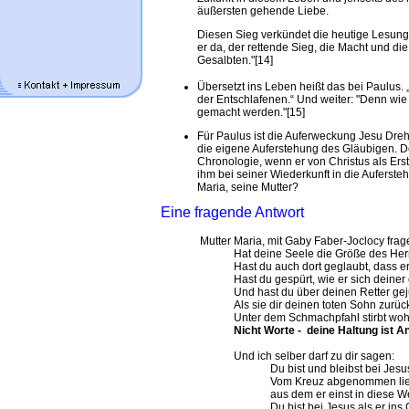
äußersten gehende Liebe.
Diesen Sieg verkündet die heutige Lesung 
er da, der rettende Sieg, die Macht und di
Gesalbten."[14]
Übersetzt ins Leben heißt das bei Paulus. 
der Entschlafenen.“ Und weiter: "Denn wie 
gemacht werden."[15]
Für Paulus ist die Auferweckung Jesu Dreh-
die eigene Auferstehung des Gläubigen. De
Chronologie, wenn er von Christus als Ers
ihm bei seiner Wiederkunft in die Auferst
Maria, seine Mutter?
Eine fragende Antwort
Mutter Maria, mit Gaby Faber-Joclocy frage
Hat deine Seele die Größe des He
Hast du auch dort geglaubt, dass e
Hast du gespürt, wie er sich deiner
Und hast du über deinen Retter gej
Als sie dir deinen toten Sohn zurü
Unter dem Schmachpfahl stirbt wohl
Nicht Worte - deine Haltung ist A
Und ich selber darf zu dir sagen:
Du bist und bleibst bei Jes
Vom Kreuz abgenommen liegt
aus dem er einst in diese Wel
Du bist bei Jesus als er ins