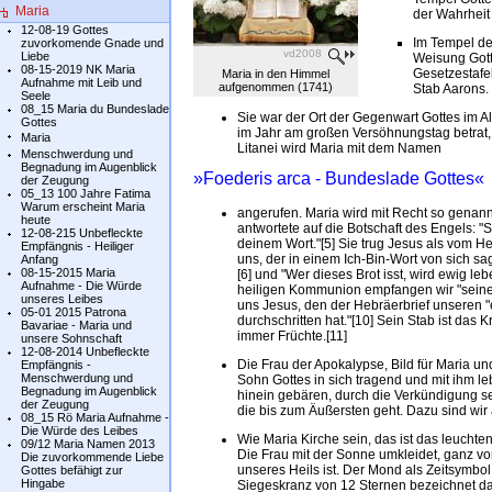
Maria
der Wahrheit 
12-08-19 Gottes
Im Tempel de
zuvorkomende Gnade und
vd2008
Liebe
Weisung Gott
08-15-2019 NK Maria
Gesetzestafe
Maria in den Himmel
Aufnahme mit Leib und
aufgenommen (1741)
Stab Aarons.
Seele
08_15 Maria du Bundeslade
Sie war der Ort der Gegenwart Gottes im A
Gottes
im Jahr am großen Versöhnungstag betrat,
Maria
Litanei wird Maria mit dem Namen
Menschwerdung und
Begnadung im Augenblick
»Foederis arca - Bundeslade Gottes«
der Zeugung
05_13 100 Jahre Fatima
Warum erscheint Maria
angerufen. Maria wird mit Recht so genannt
heute
antwortete auf die Botschaft des Engels: "
12-08-215 Unbefleckte
deinem Wort."[5] Sie trug Jesus als vom He
Empfängnis - Heiliger
uns, der in einem Ich-Bin-Wort von sich s
Anfang
08-15-2015 Maria
[6] und "Wer dieses Brot isst, wird ewig leb
Aufnahme - Die Würde
heiligen Kommunion empfangen wir "seinen
unseres Leibes
uns Jesus, den der Hebräerbrief unseren 
05-01 2015 Patrona
durchschritten hat."[10] Sein Stab ist das
Bavariae - Maria und
immer Früchte.[11]
unsere Sohnschaft
12-08-2014 Unbefleckte
Die Frau der Apokalypse, Bild für Maria u
Empfängnis -
Menschwerdung und
Sohn Gottes in sich tragend und mit ihm l
Begnadung im Augenblick
hinein gebären, durch die Verkündigung 
der Zeugung
die bis zum Äußersten geht. Dazu sind wir 
08_15 Rö Maria Aufnahme -
Die Würde des Leibes
Wie Maria Kirche sein, das ist das leuchte
09/12 Maria Namen 2013
Die Frau mit der Sonne umkleidet, ganz vo
Die zuvorkommende Liebe
unseres Heils ist. Der Mond als Zeitsymbol
Gottes befähigt zur
Hingabe
Siegeskranz von 12 Sternen bezeichnet das