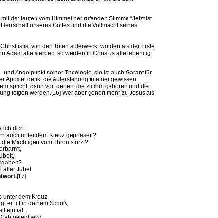
mit der lauten vom Himmel her rufenden Stimme “Jetzt ist
e Herrschaft unseres Gottes und die Vollmacht seines
„Christus ist von den Toten auferweckt worden als der Erste
in Adam alle sterben, so werden in Christus alle lebendig
 und Angelpunkt seiner Theologie, sie ist auch Garant für
r Apostel denkt die Auferstehung in einer gewissen
tem spricht, dann von denen, die zu ihm gehören und die
ehung folgen werden.[16] Wer aber gehört mehr zu Jesus als
 ich dich:
rrn auch unter dem Kreuz gepriesen?
r die Mächtigen vom Thron stürzt?
 erbarmt,
ubelt,
ckgaben?
 aller Jubel
ntwort.
[17]
us unter dem Kreuz.
 er tot in deinem Schoß,
t eintrat.
 Grab gelegt wird