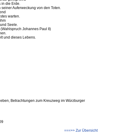
 in die Erde.
h seiner Auferweckung von den Toten.
tend
stes warten.
 ihm
 und Seele.
" (Wahlspruch Johannes Paul II)
inen.
elt und dieses Lebens.
glieben, Betrachtungen zum Kreuzweg im Würzburger
09
===>> Zur Übersicht