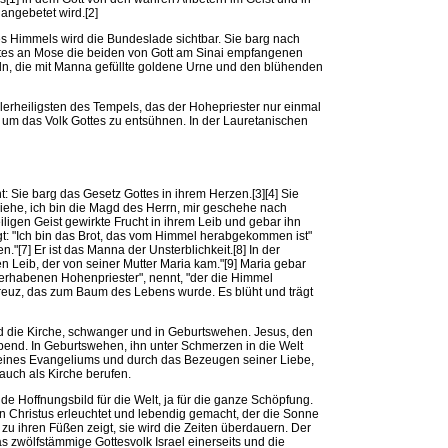
angebetet wird.[2]
s Himmels wird die Bundeslade sichtbar. Sie barg nach
es an Mose die beiden von Gott am Sinai empfangenen
ln, die mit Manna gefüllte goldene Urne und den blühenden
llerheiligsten des Tempels, das der Hohepriester nur einmal
 um das Volk Gottes zu entsühnen. In der Lauretanischen
: Sie barg das Gesetz Gottes in ihrem Herzen.[3][4] Sie
Siehe, ich bin die Magd des Herrn, mir geschehe nach
iligen Geist gewirkte Frucht in ihrem Leib und gebar ihn
agt: "Ich bin das Brot, das vom Himmel herabgekommen ist"
en."[7] Er ist das Manna der Unsterblichkeit.[8] In der
 Leib, der von seiner Mutter Maria kam."[9] Maria gebar
"erhabenen Hohenpriester", nennt, "der die Himmel
 Kreuz, das zum Baum des Lebens wurde. Es blüht und trägt
nd die Kirche, schwanger und in Geburtswehen. Jesus, den
ebend. In Geburtswehen, ihn unter Schmerzen in die Welt
seines Evangeliums und durch das Bezeugen seiner Liebe,
auch als Kirche berufen.
nde Hoffnungsbild für die Welt, ja für die ganze Schöpfung.
n Christus erleuchtet und lebendig gemacht, der die Sonne
 zu ihren Füßen zeigt, sie wird die Zeiten überdauern. Der
 zwölfstämmige Gottesvolk Israel einerseits und die