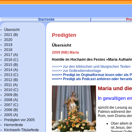
Startseite
|
Pre
Übersicht
Predigten
2021 (B)
2020
2019
Übersicht
2018
2009 (NB) Maria
2017 (A)
Homilie im Hochamt des Festes »Maria Aufnahm
2016 (C)
2015 (B)
===>> zur den biblischen und liturgischen Texten
2014 (A)
===>> zur Gottesdienstvorlage
2013 (C)
===>> Predigt im Orginalformat lesen oder als 
===>> Predigt als Podcast anhören oder herunt
2012 (B)
2011 (A)
Maria und di
2010 (C)
2009 (B)
In gewaltigen en
2008 (A)
2007 (C)
spricht die Lesung a
2006 (B)
Patmos während der 
2005 (A)
Rom, vom Drama der
Predigten vor 2005
Über allem d
Herrenfeste
ist Jesus, de
Kirchweih-Titularfeste
Tempel Gotte