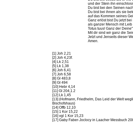
und der Stein ihn einschloss
Du bist bei den Seinen nac
Du bist bei ihnen als sie be
auf das Kommen seines Gei
Ganz erlöst bist Du jetzt bei
als ganzer Mensch mit Leib
Totus tuus! Ganz der Deine
Mit dir sind wir ganz die Se
Jetzt und Jenseits dieser W
Amen.
[1] Joh 2,21
[2] Joh 4,23f.
[4] Lk 2,51
[5] Lk 1,38
[6] Joh 6,41
[7] Joh 6,58
[8] Gl 483,8
[9] Gl 494
[10] Hebr 4,14
[11] Gl 204,1.2
[12] Lk 1,45
[13] (Hofmann, Friedhelm, Das Leid der Welt we
Bischofshaus)
[14] Offb 12,10
[15] 1 Kor 15,22
[16] vgl 1 Kor 15,23
[17] Gaby Faber-Joclocy in Laacher Messbuch 20