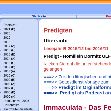
Startseite
|
Pre
Übersicht
Predigten
2021 (B)
2020
2019
Übersicht
2018
2017 (A)
Lesejahr B 2015/12 bis 2016/11
2016 (C)
2015 (B)
Predigt - Homiliein Dormitz ULF
2014 (A)
2013 (C)
Klicken Sie auf die unten stehend
2012 (B)
gelangen
2011 (A)
2010 (C)
===>> Zur den liturgischen und b
2009 (B)
===>> Gottesdienst Vorlage zum 
2008 (A)
===>> Predigt im Orginalform
2007 (C)
===>> Predigt als Podcast a
2006 (B)
2005 (A)
Predigten vor 2005
Herrenfeste
Immaculata - Das Fe
Kirchweih-Titularfeste