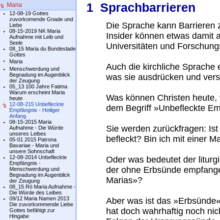
1 Sprachbarrieren
Maria
12-08-19 Gottes
zuvorkomende Gnade und
Die Sprache kann Barrieren 
Liebe
08-15-2019 NK Maria
Insider können etwas damit a
Aufnahme mit Leib und
Seele
Universitäten und Forschungs
08_15 Maria du Bundeslade
Gottes
Maria
Auch die kirchliche Sprache 
Menschwerdung und
Begnadung im Augenblick
was sie ausdrücken und vers
der Zeugung
05_13 100 Jahre Fatima
Warum erscheint Maria
Was können Christen heute, 
heute
12-08-215 Unbefleckte
dem Begriff »Unbefleckte E
Empfängnis - Heiliger
Anfang
08-15-2015 Maria
Sie werden zurückfragen: Is
Aufnahme - Die Würde
unseres Leibes
befleckt? Bin ich mit einer
05-01 2015 Patrona
Bavariae - Maria und
unsere Sohnschaft
12-08-2014 Unbefleckte
Oder was bedeutet der liturg
Empfängnis -
der ohne Erbsünde empfange
Menschwerdung und
Begnadung im Augenblick
Marias»?
der Zeugung
08_15 Rö Maria Aufnahme -
Die Würde des Leibes
09/12 Maria Namen 2013
Aber was ist das »Erbsünde«
Die zuvorkommende Liebe
hat doch wahrhaftig noch nic
Gottes befähigt zur
Hingabe