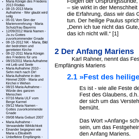
Folgen der Ursprungssünde, 
Maria Königin des Friedens
2013 Rödlas
– sie wirkt in der Menschhei
08-15-2013 Maria
Aufnahme - Wer glaubt wird
die Erfahrung, dass wir das 
selig
tun. Der heilige Paulus spri
05-01 Vom Sinn der
Marienverehrung - Maria
„Denn ich tue nicht das Gute,
Schutzfrau Bayerns
12/09/2012 Mariä Namen -
das ich nicht will.“ [1]
Ja zu Gottes
zuvorkommender Gnade
08-15-2012 NK - Maria, Bild
der bedrohten und
2 Der Anfang Mariens
geretteten Kirche
08-22-2011 Maria Königin
des Friedens für uns
Karl Rahner, nennt das Fest d
08/15/2011 Maria Aufnahme
Empfängnis Mariens
mit Leib und Seele
Maria Aufnahme 2010 -
Sehn mich nach Dir!
2.1 »Fest des heili
Maria Aufnahme in den
Himmel 2009 - Maria und
Kirchei n Wehen
08/15 Maria Aufnahme -
Es ist - wie alle Feste d
Würde des ganzen
Fest des Glaubens, d.h
Menschen
07/16 Maria ULF vom
der sich um das Versteh
Berge Karmel
09/12 Maria Namen -
bemüht.
Gottes zuvorkommende
Gnade
09/08 Maria Geburt 2007
Das Wort »Anfang« schei
Maria Aufnahme -
Verwandelte Wirklichkeit
sein, um das Festgehei
Einander begegnen wie
den Anfang Mariens.
Maria u.Elisabeth
Unbeflekte Empfängnis -