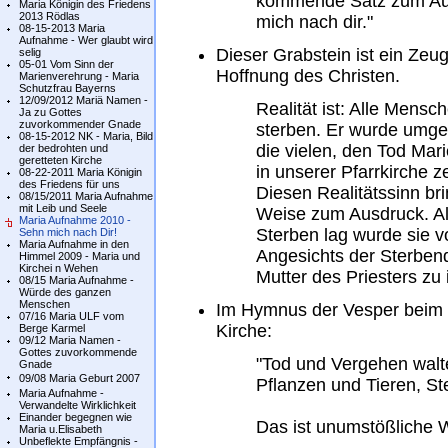
kommende Satz zum Auf
Maria Königin des Friedens
2013 Rödlas
mich nach dir."
08-15-2013 Maria
Aufnahme - Wer glaubt wird
Dieser Grabstein ist ein Zeu
selig
05-01 Vom Sinn der
Hoffnung des Christen.
Marienverehrung - Maria
Schutzfrau Bayerns
12/09/2012 Mariä Namen -
Realität ist: Alle Mens
Ja zu Gottes
zuvorkommender Gnade
sterben. Er wurde umge
08-15-2012 NK - Maria, Bild
die vielen, den Tod Mar
der bedrohten und
geretteten Kirche
in unserer Pfarrkirche z
08-22-2011 Maria Königin
des Friedens für uns
Diesen Realitätssinn br
08/15/2011 Maria Aufnahme
mit Leib und Seele
Weise zum Ausdruck. Als
Maria Aufnahme 2010 -
Sterben lag wurde sie 
Sehn mich nach Dir!
Maria Aufnahme in den
Angesichts der Sterbend
Himmel 2009 - Maria und
Kirchei n Wehen
Mutter des Priesters zu 
08/15 Maria Aufnahme -
Würde des ganzen
Menschen
Im Hymnus der Vesper beim G
07/16 Maria ULF vom
Kirche:
Berge Karmel
09/12 Maria Namen -
Gottes zuvorkommende
"Tod und Vergehen walte
Gnade
09/08 Maria Geburt 2007
Pflanzen und Tieren, Ste
Maria Aufnahme -
Verwandelte Wirklichkeit
Einander begegnen wie
Das ist unumstößliche Wir
Maria u.Elisabeth
Unbeflekte Empfängnis -