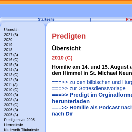
Startseite
|
Pre
Übersicht
Predigten
2021 (B)
2020
2019
Übersicht
2018
2017 (A)
2010 (C)
2016 (C)
2015 (B)
Homilie am 14. und 15. August
2014 (A)
den Himmel in St. Michael Neu
2013 (C)
2012 (B)
===>> zu den bilbischen und litu
2011 (A)
===>> zur Gottesdienstvorlage
2010 (C)
===>> Predigt im Orginalforma
2009 (B)
2008 (A)
herunterladen
2007 (C)
===>> Homilie als Podcast nac
2006 (B)
nach Dir
2005 (A)
Predigten vor 2005
Herrenfeste
Kirchweih-Titularfeste