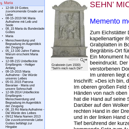
SEHN’ MI
Maria
12-08-19 Gottes
zuvorkomende Gnade und
Liebe
08-15-2019 NK Maria
Memento mo
Aufnahme mit Leib und
Seele
08_15 Maria du Bundeslade
Zum Eichstätter 
Gottes
Maria
kapellenartiger R
Menschwerdung und
Grabplatten in 
Begnadung im Augenblick
der Zeugung
Begräbnis-Ort fü
05_13 100 Jahre Fatima
Warum erscheint Maria
Ein Monument ha
heute
vd2010
12-08-215 Unbefleckte
beeindruckt. Der
Empfängnis - Heiliger
Grabstein (um 1500)
verstorbenen Dom
Anfang
"Seh'n mich nach Dir!"
08-15-2015 Maria
Im unteren liegt
Aufnahme - Die Würde
unseres Leibes
Inschrift: »Des ich bin, 
05-01 2015 Patrona
Bavariae - Maria und
Im oberen großen Feld 
unsere Sohnschaft
Händen von nach oben 
12-08-2014 Unbefleckte
Empfängnis -
hat die Hand auf seine S
Menschwerdung und
Begnadung im Augenblick
Darüber auf den Wolken
der Zeugung
08_15 Rö Maria Aufnahme -
rechten Hand in der Dre
Die Würde des Leibes
und in der linken Hand 
09/12 Maria Namen 2013
Die zuvorkommende Liebe
Tief berührend der ku
Gottes befähigt zur
Hingabe