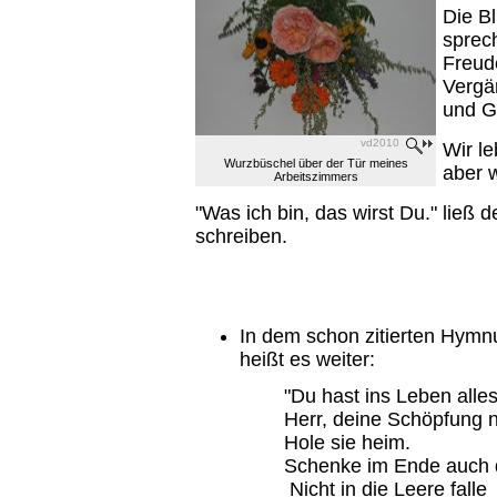
Die B
sprec
Freud
Vergän
und Gl
vd2010
Wir le
Wurzbüschel über der Tür meines
aber w
Arbeitszimmers
"Was ich bin, das wirst Du." ließ
schreiben.
In dem schon zitierten Hymn
heißt es weiter:
"Du hast ins Leben alles
Herr, deine Schöpfung n
Hole sie heim.
Schenke im Ende auch d
Nicht in die Leere falle