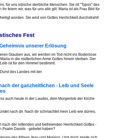
uns, für uns irdische sterbliche Menschen. Sie ist "Typos" des
r feiern wir, was für uns alle gilt. Maria ist als Frau Bild für
eiligt worden. Sie wird von Gottes Herrlichkeit durchstrahlt
stisches Fest
te Geheimnis unserer Erlösung
seren Glauben aus, wir werden im Tod nicht ins Bodenlose
Maria in die mütterlichen Arme Gottes hinein sterben. Der
eib ist für den Himmel bestimmt.
 Durst des Landes mit der
ach der ganzheitlichen - Leib und Seele
wes
 so auch heute in der Laudes, dem Morgenlob der Kirche
ürstet nach dir. Nach dir schmachtet mein Leib wie dürres,
 nach der rettenden und befreienden Herrlichkeit Gottes -
n Psalm Davids - gebetet haben?
hrung des Alltags Jesu und Mariens. Und doch zeigte sich