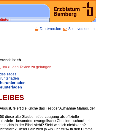
digten
Druckversion
Seite versenden
einsendelbach
n, um zu den Texten zu gelangen
 des Tages
runterladen
 herunterladen
erunterladen
LEIBES
gust, feiert die Kirche das Fest der Aufnahme Marias, der
50 diese alte Glaubensüberzeugung als offizielle
 viele - besonders evangelische Christen - schockiert.
nichts in der Bibel steht? Steht wirklich nichts drin?
hrt feiern? Unser Leib wird ja »in Christus« in den Himmel