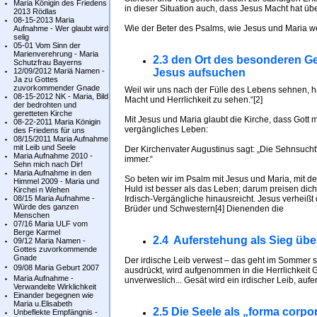
Maria Königin des Friedens
in dieser Situation auch, dass Jesus Macht hat üb
2013 Rödlas
08-15-2013 Maria
Wie der Beter des Psalms, wie Jesus und Maria w
Aufnahme - Wer glaubt wird
selig
05-01 Vom Sinn der
Marienverehrung - Maria
2.3 den Ort des besonderen G
Schutzfrau Bayerns
12/09/2012 Mariä Namen -
Jesus aufsuchen
Ja zu Gottes
zuvorkommender Gnade
Weil wir uns nach der Fülle des Lebens sehnen, h
08-15-2012 NK - Maria, Bild
Macht und Herrlichkeit zu sehen.“[2]
der bedrohten und
geretteten Kirche
Mit Jesus und Maria glaubt die Kirche, dass Gott 
08-22-2011 Maria Königin
vergängliches Leben:
des Friedens für uns
08/15/2011 Maria Aufnahme
mit Leib und Seele
Der Kirchenvater Augustinus sagt: „Die Sehnsucht“
Maria Aufnahme 2010 -
immer.“
Sehn mich nach Dir!
Maria Aufnahme in den
So beten wir im Psalm mit Jesus und Maria, mit 
Himmel 2009 - Maria und
Huld ist besser als das Leben; darum preisen dich
Kirchei n Wehen
08/15 Maria Aufnahme -
Irdisch-Vergängliche hinausreicht. Jesus verheiß
Würde des ganzen
Brüder und Schwestern[4] Dienenden die
Menschen
07/16 Maria ULF vom
Berge Karmel
2.4 Auferstehung als Sieg über
09/12 Maria Namen -
Gottes zuvorkommende
Gnade
Der irdische Leib verwest – das geht im Sommer se
09/08 Maria Geburt 2007
ausdrückt, wird aufgenommen in die Herrlichkeit Go
Maria Aufnahme -
unverweslich... Gesät wird ein irdischer Leib, aufe
Verwandelte Wirklichkeit
Einander begegnen wie
Maria u.Elisabeth
2.5 Die Seele als „forma corpo
Unbeflekte Empfängnis -