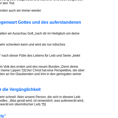
er den Tod.
erden auch wir immer wieder
egenwart Gottes und des auferstandenen
alten wir Ausschau Gott „nach dir im Heiligtum um deine
mehr schenken kann und wird als nur irdisches
 nach dieser Fülle des Lebens für Leib und Seele „betet
dem Volk des ersten und des neuen Bundes „Denn deine
 meine Lippen.“[3] Der Christ hat eine Perspektive, die über
t den an ihn Glaubenden und ihm in den geringsten seiner
 die Vergänglichkeit
hr schnell. Aber unsere Person, die sich in diesem Leib
ttes. „Was gesät wird, ist verweslich, was auferweckt wird,
rweckt ein überirdischer Leib.“[5]
ris“