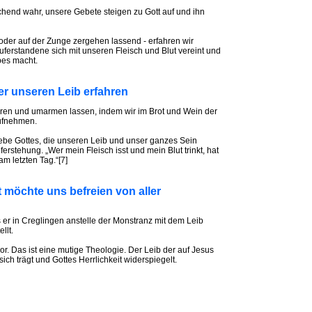
hend wahr, unsere Gebete steigen zu Gott auf und ihn
 oder auf der Zunge zergehen lassend - erfahren wir
Auferstandene sich mit unseren Fleisch und Blut vereint und
bes macht.
er unseren Leib erfahren
ren und umarmen lassen, indem wir im Brot und Wein der
aufnehmen.
iebe Gottes, die unseren Leib und unser ganzes Sein
erstehung. „Wer mein Fleisch isst und mein Blut trinkt, hat
m letzten Tag.“[7]
 möchte uns befreien von aller
er in Creglingen anstelle der Monstranz mit dem Leib
llt.
. Das ist eine mutige Theologie. Der Leib der auf Jesus
sich trägt und Gottes Herrlichkeit widerspiegelt.