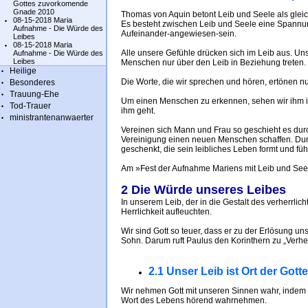
Gottes zuvorkomende
Gnade 2010
Thomas von Aquin betont Leib und Seele als gle
08-15-2018 Maria
Es besteht zwischen Leib und Seele eine Spannun
Aufnahme - Die Würde des
Aufeinander-angewiesen-sein.
Leibes
08-15-2018 Maria
Alle unsere Gefühle drücken sich im Leib aus. Un
Aufnahme - Die Würde des
Leibes
Menschen nur über den Leib in Beziehung treten. W
Heilige
Die Worte, die wir sprechen und hören, ertönen n
Besonderes
Trauung-Ehe
Um einen Menschen zu erkennen, sehen wir ihm in
Tod-Trauer
ihm geht.
ministrantenanwaerter
Vereinen sich Mann und Frau so geschieht es durch
Vereinigung einen neuen Menschen schaffen. Dur
geschenkt, die sein leibliches Leben formt und führ
Am »Fest der Aufnahme Mariens mit Leib und Seel
2 Die Würde unseres Leibes
In unserem Leib, der in die Gestalt des verherrlich
Herrlichkeit aufleuchten.
Wir sind Gott so teuer, dass er zu der Erlösung un
Sohn. Darum ruft Paulus den Korinthern zu „Verherr
2.1 Unser Leib ist Ort der Go
Wir nehmen Gott mit unseren Sinnen wahr, indem 
Wort des Lebens hörend wahrnehmen.