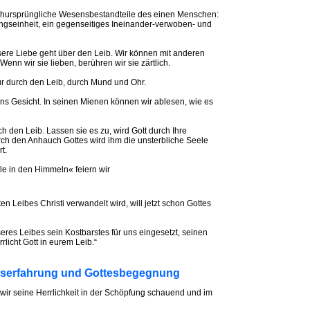
ichursprüngliche Wesensbestandteile des einen Menschen:
gseinheit, ein gegenseitiges Ineinander-verwoben- und
sere Liebe geht über den Leib. Wir können mit anderen
enn wir sie lieben, berühren wir sie zärtlich.
ur durch den Leib, durch Mund und Ohr.
s Gesicht. In seinen Mienen können wir ablesen, wie es
 den Leib. Lassen sie es zu, wird Gott durch Ihre
ch den Anhauch Gottes wird ihm die unsterbliche Seele
t.
e in den Himmeln« feiern wir
ten Leibes Christi verwandelt wird, will jetzt schon Gottes
seres Leibes sein Kostbarstes für uns eingesetzt, seinen
licht Gott in eurem Leib.“
tteserfahrung und Gottesbegegnung
wir seine Herrlichkeit in der Schöpfung schauend und im