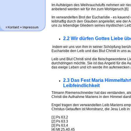
Im Aufsteigen des Weihrauchdufts nehmen wir riec
anbetend werden wir für ihn zum Wohlgeruch.[6]
Im verwandelten Brot der Eucharistie - es kauend
leibhaftig durch den Glauben angeleitet, wie der 
uns zu lebendige Gliedern seines mystischen Lei
2.2 Wir dürfen Gottes Liebe üb
indem wir uns von ihm in seiner Schöpfung berüh
Eucharistie den Leib und das Blut Christi in uns 
Leib und Blut Christi sind die fleischgewordene L
durchdringen möchte. Sie ist das Angeld für die Auf
das ewige Leben und ich werde ihn auferwecken a
2.3 Das Fest Maria Himmelfahrt
Leibfeindlichkeit
Tilmann Riemenschneider hat das verstanden, als 
Christi die Aufnahme Mariens in den Himmel darste
Engel tragen den verwandelten Leib Mariens empor
Christus Getauften ist Monstranz, die Jesu Leib in 
[1] Ps 63,2
[2] Ps 63.3
[3] Ps 63,4
[4] Mt 25,40.45