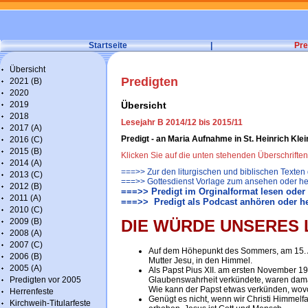
Startseite
|
Pre
Übersicht
Predigten
2021 (B)
2020
2019
Übersicht
2018
Lesejahr B 2014/12 bis 2015/11
2017 (A)
Predigt - an Maria Aufnahme in St. Heinrich Kl
2016 (C)
2015 (B)
Klicken Sie auf die unten stehenden Überschrifte
2014 (A)
===>> Zur den liturgischen und biblischen Texten
2013 (C)
===>> Gottesdienst Vorlage zum ansehen oder he
2012 (B)
===>> Predigt im Orginalformat lesen oder
2011 (A)
===>> Predigt als Podcast anhören oder h
2010 (C)
2009 (B)
DIE WÜRDE UNSERES 
2008 (A)
2007 (C)
Auf dem Höhepunkt des Sommers, am 15. Au
2006 (B)
Mutter Jesu, in den Himmel.
2005 (A)
Als Papst Pius XII. am ersten November 19
Predigten vor 2005
Glaubenswahrheit verkündete, waren damals
Wie kann der Papst etwas verkünden, wovon 
Herrenfeste
Genügt es nicht, wenn wir Christi Himmelfa
Kirchweih-Titularfeste