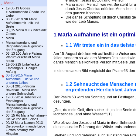
erhoben. Jesus ist Gott und Mensch.
Maria
Maria ist ein Mensch wie wir. Sie steht für 
12-08-19 Gottes
durch Jesus Christus erlösten Menschen. In ih
zuvorkomende Gnade und
den ganzen Kosmos.
Liebe
Die ganze Schöpfung ist durch Christus geh
08-15-2019 NK Maria
wie der Leib Marias.
Aufnahme mit Leib und
Seele
08_15 Maria du Bundeslade
1 Maria Aufnahme ist ein optimi
Gottes
Maria
Menschwerdung und
1.1 Wir treten ein in das tiefs
Begnadung im Augenblick
der Zeugung
05_13 100 Jahre Fatima
Am 15. August drücken wir auf festliche Weise un
Warum erscheint Maria
fallen, sondern so wie den Mensch Jesus und wie 
heute
ganze Mensch als konkrete Person mit Seele und L
12-08-215 Unbefleckte
Empfängnis - Heiliger
In einem starken Bild vergleicht der Psalm 63 den
Anfang
08-15-2015 Maria
Aufnahme - Die Würde
unseres Leibes
1.2 Sehnsucht des Menschen n
05-01 2015 Patrona
ergreifenden Herrlichkeit Jah
Bavariae - Maria und
unsere Sohnschaft
Der Psalm 63 wird am Sonntag und an Festtagen,
12-08-2014 Unbefleckte
Empfängnis -
gesungen.
Menschwerdung und
Begnadung im Augenblick
„Gott, du mein Gott, dich suche ich, meine Seele d
der Zeugung
lechzendes Land ohne Wasser.“ [1]
08_15 Rö Maria Aufnahme -
Die Würde des Leibes
Wie oft werden Jesus und Maria in ihrer Sehnsucht
09/12 Maria Namen 2013
Die zuvorkommende Liebe
diesen aus der Erfahrung der Wüste entstandene
Gottes befähigt zur
Hingabe
Sterben und Tod gehörten auch zur ständigen Erfa