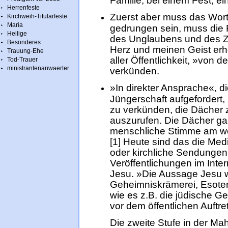
Familie, bei einem Fest, e
Herrenfeste
Zuerst aber muss das Wort
Kirchweih-Titularfeste
Maria
gedrungen sein, muss die F
Heilige
des Unglaubens und des Zw
Besonderes
Herz und meinen Geist erh
Trauung-Ehe
aller Öffentlichkeit, »von
Tod-Trauer
ministrantenanwaerter
verkünden.
»In direkter Ansprache«, di
Jüngerschaft aufgefordert,
zu verkünden, die Dächer 
auszurufen. Die Dächer gal
menschliche Stimme am wei
[1] Heute sind das die Med
oder kirchliche Sendungen
Veröffentlichungen im Inte
Jesu. »Die Aussage Jesu w
Geheimniskrämerei, Esoter
wie es z.B. die jüdische G
vor dem öffentlichen Auftre
Die zweite Stufe in der Ma