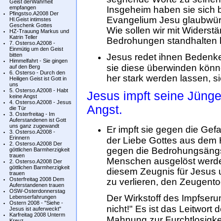
Geist derWahrheit
empfangen
Insgeheim haben sie sich 
Pfingstso.A2008 Der
Evangelium Jesu glaubwür
Hl.Geist intimstes
Geschenk Gottes
Wie sollen wir mit Widers
HZ-Trauung Markus und
Katrin Teller
Bedrohungen standhalten
7. Osterso.A2008 -
Einmütig um den Geist
bitten
Jesus redet ihnen Bedenken
Himmelfahrt - Sie gingen
sie diese überwinden könne
auf den Berg
6. Osterso - Durch den
her stark werden lassen, 
Heiligen Geist ist Gott in
uns
5. Osterso.A2008 - Habt
Jesus impft seine Jüng
keine Angst
4. Osterso.A2008 - Jesus
Angst.
die Tür
3. Osterfreitag - Im
Auferstandenen ist Gott
uns ganz zugewandt
Er impft sie gegen die Gef
3. Osterso.A2008 -
Erinnern
der Liebe Gottes aus dem H
2. Osterso.A2008 Der
gegen die Bedrohungsängst
göttlichen Barmherzigkeit
trauen
Menschen ausgelöst werden.
2. Osterso.A2008 Der
göttlichen Barmherzigkeit
diesem Zeugnis für Jesus
trauen
Osterfreitag 2008 Dem
zu verlieren, den Zeugento
Auferstandenen trauen
OSW-Osterdonnerstag
Der Wirkstoff des Impfseru
Lebenserfahrungen
Ostern 2008 - "Siehe -
nicht!" Es ist das Leitwort
Jesus ist auferweckt"
Karfreitag 2008 Unterm
Mahnung zur Furchtlosigkeit
Kreuz