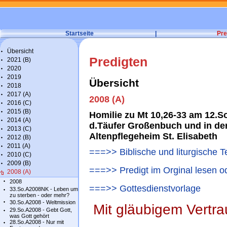
Startseite
|
Pre
Übersicht
Predigten
2021 (B)
2020
2019
Übersicht
2018
2017 (A)
2008 (A)
2016 (C)
2015 (B)
Homilie zu Mt 10,26-33 am 12.S
2014 (A)
d.Täufer Großenbuch und in d
2013 (C)
Altenpflegeheim St. Elisabeth
2012 (B)
2011 (A)
===>> Biblische und liturgische T
2010 (C)
2009 (B)
===>> Predigt im Orginal lesen o
2008 (A)
2008
===>> Gottesdienstvorlage
33.So.A2008NK - Leben um
zu sterben - oder mehr?
30.So.A2008 - Weltmission
Mit gläubigem Vertra
29.So.A2008 - Gebt Gott,
was Gott gehört
28.So.A2008 - Nur mit