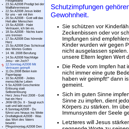
Festgewand
23.So.A2008 Predigt bei der
Schutzimpfungen gehören
Wallfahrermesse
22.So.A2008 Jesus leidet
Gewohnheit.
für uns - wir mit ihm
20.So.A2008 - Gott will das
Heil aller Menschen
19.So.A2008 - Habt
Sie schützen vor Kinderlä
Vertrauen, ich bin es.
Zeckenbissen oder vor sch
18.So.A2008 - Nichts kann
uns trennen
Impfungen sind empfehlensw
17.So.A2008 Das hörende
Herz
Kinder wurden wir gegen P
15.So.A2008 Das Schicksal
des Wortes Gottes
nicht ausgelassen spielen
14. Mi. 2008 Berufung
unsere Eltern legten Wert 
14.So.A2008 Nachfolge
Jesu - ein Joch?
12.Sonntag.A2008 Mit
Die Rede vom Impfen hat 
Vertrauen geimpft
11.Do.2008 Beten kein
nicht immer eine gute Bed
Paperlapap
haben wir geimpft!“ dann i
10.So.A2008 - Jedes
menschliche Leben
gemeint.
9.So.A2008 Geschenkte
Erlösung statt
Selbsterlösung
Sich im guten Sinne impfe
Herz Jesu Fest 2008 - Gott
hat ein Herz
Sinne zu impfen, dient je
JKW-08.Do. II - Saugt euch
Körpers zu stärken. Im üb
satt und labt euch!
8.Sonntag A2008 - Du
Immunsystem der Seele ge
führst uns hinaus ins Weite
Dreifaltigkeit.A2008 - Was
das Wort des Vaters
Letzteres will Jesus stärk
bewirkt
Pfingstmontag.A2008 Den
segnende Worte zu seinen 