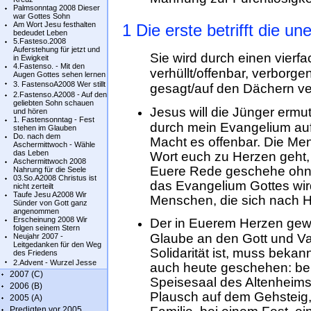
Palmsonntag 2008 Dieser
war Gottes Sohn
Am Wort Jesu festhalten
1 Die erste betrifft die 
bedeudet Leben
5.Fasteso.2008
Auferstehung für jetzt und
Sie wird durch einen vierf
in Ewigkeit
4.Fastenso. - Mit den
verhüllt/offenbar, verborgen
Augen Gottes sehen lernen
3. FastensoA2008 Wer stillt
gesagt/auf den Dächern v
2.Fastenso.A2008 - Auf den
geliebten Sohn schauen
Jesus will die Jünger erm
und hören
1. Fastensonntag - Fest
durch mein Evangelium auf
stehen im Glauben
Do. nach dem
Macht es offenbar. Die M
Aschermittwoch - Wähle
das Leben
Wort euch zu Herzen geht, 
Aschermittwoch 2008
Euere Rede geschehe ohne 
Nahrung für die Seele
03.So.A2008 Christus ist
das Evangelium Gottes wir
nicht zerteilt
Taufe Jesu A2008 Wir
Menschen, die sich nach H
Sünder von Gott ganz
angenommen
Erscheinung 2008 Wir
Der in Euerem Herzen gew
folgen seinem Stern
Glaube an den Gott und Vat
Neujahr 2007 -
Leitgedanken für den Weg
Solidarität ist, muss beka
des Friedens
2.Advent - Wurzel Jesse
auch heute geschehen: bei 
2007 (C)
Speisesaal des Altenheims
2006 (B)
Plausch auf dem Gehsteig,
2005 (A)
Predigten vor 2005