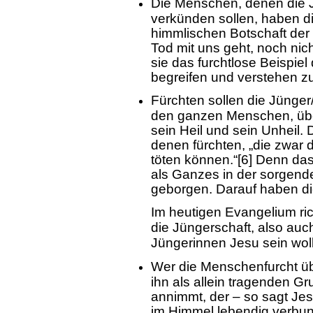
Die Menschen, denen die 
verkünden sollen, haben d
himmlischen Botschaft der 
Tod mit uns geht, noch nic
sie das furchtlose Beispie
begreifen und verstehen z
Fürchten sollen die Jünger/
den ganzen Menschen, über
sein Heil und sein Unheil. 
denen fürchten, „die zwar d
töten können.“[6] Denn das
als Ganzes in der sorgend
geborgen. Darauf haben die
Im heutigen Evangelium ric
die Jüngerschaft, also auc
Jüngerinnen Jesu sein wol
Wer die Menschenfurcht übe
ihn als allein tragenden G
annimmt, der – so sagt Jes
im Himmel lebendig verbu