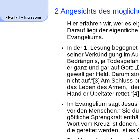
2 Angesichts des möglich
Hier erfahren wir, wer es e
Darauf liegt der eigentlic
Evangeliums.
In der 1. Lesung begegnet
seiner Verkündigung im Auft
Bedrängnis, ja Todesgefahr
er ganz und gar auf Gott: „
gewaltiger Held. Darum st
nicht auf.“[3] Am Schluss p
das Leben des Armen,“ der 
Hand er Übeltäter rettet.“[4]
Im Evangelium sagt Jesus 
vor den Menschen.“ Sie dü
göttliche Sprengkraft enthä
Wort vom Kreuz ist denen, 
die gerettet werden, ist es G