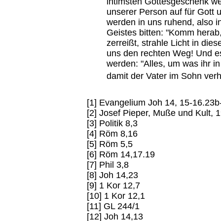
intimsten Gottesgeschenk we
unserer Person auf für Gott
werden in uns ruhend, also 
Geistes bitten: "Komm herab, 
zerreißt, strahle Licht in die
uns den rechten Weg! Und e
werden: "Alles, um was ihr i
damit der Vater im Sohn verhe
[1] Evangelium Joh 14, 15-16.23b
[2] Josef Pieper, Muße und Kult, 
[3] Politik 8,3
[4] Röm 8,16
[5] Röm 5,5
[6] Röm 14,17.19
[7] Phil 3,8
[8] Joh 14,23
[9] 1 Kor 12,7
[10] 1 Kor 12,1
[11] GL 244/1
[12] Joh 14,13