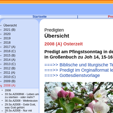
Startseite
|
Pre
Übersicht
Predigten
2021 (B)
2020
Übersicht
2019
2018
2008 (A) Osterzeit
2017 (A)
Predigt am Pfingstsonntag in de
2016 (C)
2015 (B)
in Großenbuch zu Joh 14, 15-16
2014 (A)
2013 (C)
===>> Biblische und liturgische T
2012 (B)
===>> Predigt im Orginalformat l
2011 (A)
===>> Gottesdienstvorlage
2010 (C)
2009 (B)
2008 (A)
2008
33.So.A2008NK - Leben um
zu sterben - oder mehr?
30.So.A2008 - Weltmission
29.So.A2008 - Gebt Gott,
was Gott gehört
28.So.A2008 - Nur mit