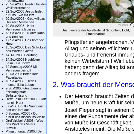
Festgewand
23.So.A2008 Predigt bei der
Wallfahrermesse
22.So.A2008 Jesus leidet
für uns - wir mit ihm
20.So.A2008 - Gott will das
Heil aller Menschen
vd2008
19.So.A2008 - Habt
Vertrauen, ich bin es.
Das Innerste der Apfelblüte ist Schönheit, Licht,
18.So.A2008 - Nichts kann
Fruchtbarkeit
uns trennen
17.So.A2008 Das hörende
Pfingstferien angebrochen. V
Herz
15.So.A2008 Das Schicksal
Alltag und seinen Pflichten! 
des Wortes Gottes
Urlaubs- und Ferienstimmung n
14. Mi. 2008 Berufung
14.So.A2008 Nachfolge
keinen Wirbelsturm! Wir lieb
Jesu - ein Joch?
haben; denn der Alltag ist a
12.Sonntag.A2008 Mit
Vertrauen geimpft
anders fragen:
11.Do.2008 Beten kein
Paperlapap
10.So.A2008 - Jedes
2. Was braucht der Mens
menschliche Leben
9.So.A2008 Geschenkte
Erlösung statt
Der Mensch braucht Zeiten d
Selbsterlösung
Herz Jesu Fest 2008 - Gott
Muße, um neue Kraft für sei
hat ein Herz
JKW-08.Do. II - Saugt euch
Josef Pieper sagt in seinem
satt und labt euch!
8.Sonntag A2008 - Du
eines der Fundamente der ab
führst uns hinaus ins Weite
Dreifaltigkeit.A2008 - Was
von Muße ist Geschäftigkeit.
das Wort des Vaters
bewirkt
Aristoteles meint: Die Muße 
Pfingstmontag.A2008 Den