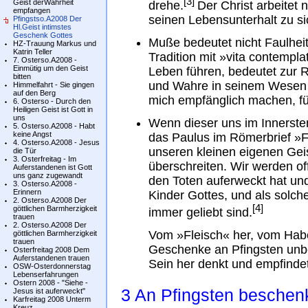
[3]
Geist derWahrheit
drehe.
Der Christ arbeitet 
empfangen
seinen Lebensunterhalt zu s
Pfingstso.A2008 Der
Hl.Geist intimstes
Geschenk Gottes
Muße bedeutet nicht Faulheit
HZ-Trauung Markus und
Katrin Teller
Tradition mit »vita contempl
7. Osterso.A2008 -
Einmütig um den Geist
Leben führen, bedeutet zur
bitten
und Wahre in seinem Wesen 
Himmelfahrt - Sie gingen
auf den Berg
mich empfänglich machen, f
6. Osterso - Durch den
Heiligen Geist ist Gott in
uns
Wenn dieser uns im Innersten
5. Osterso.A2008 - Habt
keine Angst
das Paulus im Römerbrief »Fl
4. Osterso.A2008 - Jesus
unseren kleinen eigenen Gei
die Tür
3. Osterfreitag - Im
überschreiten. Wir werden of
Auferstandenen ist Gott
uns ganz zugewandt
den Toten auferweckt hat un
3. Osterso.A2008 -
Erinnern
Kinder Gottes, und als sol
2. Osterso.A2008 Der
[4]
göttlichen Barmherzigkeit
immer geliebt sind.
trauen
2. Osterso.A2008 Der
Vom »Fleisch« her, vom Haben
göttlichen Barmherzigkeit
trauen
Geschenke an Pfingsten unb
Osterfreitag 2008 Dem
Auferstandenen trauen
Sein her denkt und empfindet
OSW-Osterdonnerstag
Lebenserfahrungen
Ostern 2008 - "Siehe -
3 An Pfingsten beschen
Jesus ist auferweckt"
Karfreitag 2008 Unterm
Kreuz