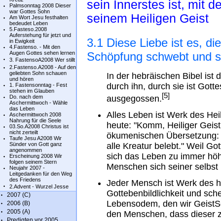
sein Innerstes ist, mit
Palmsonntag 2008 Dieser
war Gottes Sohn
seinem Heiligen Geist
Am Wort Jesu festhalten
bedeudet Leben
5.Fasteso.2008
Auferstehung für jetzt und
3.1 Diese Liebe ist es, d
in Ewigkeit
4.Fastenso. - Mit den
Augen Gottes sehen lernen
Schöpfung schwebt und s
3. FastensoA2008 Wer stillt
2.Fastenso.A2008 - Auf den
geliebten Sohn schauen
In der hebräischen Bibel ist 
und hören
durch ihn, durch sie ist Got
1. Fastensonntag - Fest
stehen im Glauben
[5]
Do. nach dem
ausgegossen.
Aschermittwoch - Wähle
das Leben
Alles Leben ist Werk des Hei
Aschermittwoch 2008
Nahrung für die Seele
heute: "Komm, Heiliger Geist,
03.So.A2008 Christus ist
nicht zerteilt
ökumenischen Übersetzung: "
Taufe Jesu A2008 Wir
Sünder von Gott ganz
alle Kreatur belebt." Weil Go
angenommen
sich das Leben zu immer höh
Erscheinung 2008 Wir
folgen seinem Stern
Menschen sich seiner selbst
Neujahr 2007 -
Leitgedanken für den Weg
des Friedens
Jeder Mensch ist Werk des he
2.Advent - Wurzel Jesse
Gottebenbildlichkeit und sch
2007 (C)
Lebensodem, den wir GeistSe
2006 (B)
2005 (A)
den Menschen, dass dieser z
Predigten vor 2005