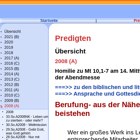
Startseite
|
Pre
Übersicht
Predigten
2021 (B)
2020
2019
Übersicht
2018
2017 (A)
2008 (A)
2016 (C)
2015 (B)
Homilie zu Mt 10,1-7 am 14. Mitt
2014 (A)
der Abendmesse
2013 (C)
2012 (B)
===>> zu den biblischen und li
2011 (A)
===>> Ansprache und Gottesdie
2010 (C)
2009 (B)
Berufung- aus der Näh
2008 (A)
beistehen
2008
33.So.A2008NK - Leben um
zu sterben - oder mehr?
30.So.A2008 - Weltmission
29.So.A2008 - Gebt Gott,
Wer ein großes Werk ins Le
was Gott gehört
28.So.A2008 - Nur mit
entsprechende Mitarbeiter. 