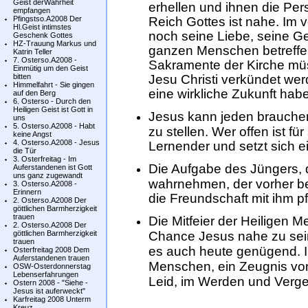
Geist derWahrheit
erhellen und ihnen die Per
empfangen
Pfingstso.A2008 Der
Reich Gottes ist nahe. Im 
Hl.Geist intimstes
noch seine Liebe, seine Ge
Geschenk Gottes
HZ-Trauung Markus und
ganzen Menschen betreffen
Katrin Teller
7. Osterso.A2008 -
Sakramente der Kirche mü
Einmütig um den Geist
bitten
Jesu Christi verkündet wer
Himmelfahrt - Sie gingen
eine wirkliche Zukunft hab
auf den Berg
6. Osterso - Durch den
Heiligen Geist ist Gott in
Jesus kann jeden brauchen, 
uns
5. Osterso.A2008 - Habt
zu stellen. Wer offen ist fü
keine Angst
4. Osterso.A2008 - Jesus
Lernender und setzt sich e
die Tür
3. Osterfreitag - Im
Die Aufgabe des Jüngers, d
Auferstandenen ist Gott
uns ganz zugewandt
wahrnehmen, der vorher bei
3. Osterso.A2008 -
Erinnern
die Freundschaft mit ihm pfl
2. Osterso.A2008 Der
göttlichen Barmherzigkeit
trauen
Die Mitfeier der Heiligen 
2. Osterso.A2008 Der
göttlichen Barmherzigkeit
Chance Jesus nahe zu sein
trauen
es auch heute genügend. I
Osterfreitag 2008 Dem
Auferstandenen trauen
Menschen, ein Zeugnis vo
OSW-Osterdonnerstag
Lebenserfahrungen
Leid, im Werden und Verge
Ostern 2008 - "Siehe -
Jesus ist auferweckt"
Karfreitag 2008 Unterm
Kreuz