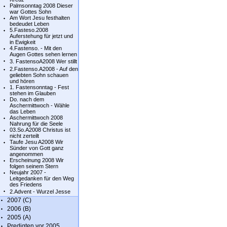
Palmsonntag 2008 Dieser
war Gottes Sohn
Am Wort Jesu festhalten
bedeudet Leben
5.Fasteso.2008
Auferstehung für jetzt und
in Ewigkeit
4.Fastenso. - Mit den
Augen Gottes sehen lernen
3. FastensoA2008 Wer stillt
2.Fastenso.A2008 - Auf den
geliebten Sohn schauen
und hören
1. Fastensonntag - Fest
stehen im Glauben
Do. nach dem
Aschermittwoch - Wähle
das Leben
Aschermittwoch 2008
Nahrung für die Seele
03.So.A2008 Christus ist
nicht zerteilt
Taufe Jesu A2008 Wir
Sünder von Gott ganz
angenommen
Erscheinung 2008 Wir
folgen seinem Stern
Neujahr 2007 -
Leitgedanken für den Weg
des Friedens
2.Advent - Wurzel Jesse
2007 (C)
2006 (B)
2005 (A)
Predigten vor 2005