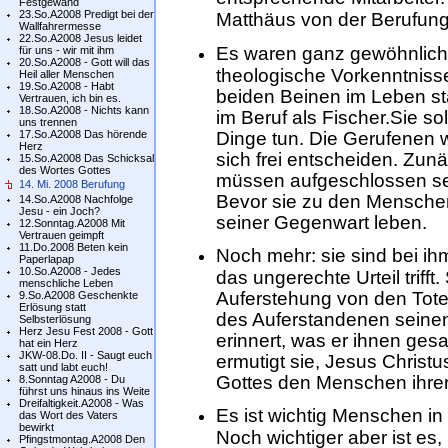
Festgewand
23.So.A2008 Predigt bei der
Matthäus von der Berufung
Wallfahrermesse
22.So.A2008 Jesus leidet
Es waren ganz gewöhnlic
für uns - wir mit ihm
20.So.A2008 - Gott will das
theologische Vorkenntnisse
Heil aller Menschen
19.So.A2008 - Habt
beiden Beinen im Leben st
Vertrauen, ich bin es.
18.So.A2008 - Nichts kann
im Beruf als Fischer.Sie so
uns trennen
17.So.A2008 Das hörende
Dinge tun. Die Gerufenen
Herz
sich frei entscheiden. Zun
15.So.A2008 Das Schicksal
des Wortes Gottes
müssen aufgeschlossen sein
14. Mi. 2008 Berufung
Bevor sie zu den Menschen 
14.So.A2008 Nachfolge
Jesu - ein Joch?
seiner Gegenwart leben.
12.Sonntag.A2008 Mit
Vertrauen geimpft
11.Do.2008 Beten kein
Noch mehr: sie sind bei ihm
Paperlapap
10.So.A2008 - Jedes
das ungerechte Urteil triff
menschliche Leben
Auferstehung von den Tot
9.So.A2008 Geschenkte
Erlösung statt
des Auferstandenen seinen 
Selbsterlösung
Herz Jesu Fest 2008 - Gott
erinnert, was er ihnen gesa
hat ein Herz
JKW-08.Do. II - Saugt euch
ermutigt sie, Jesus Christ
satt und labt euch!
Gottes den Menschen ihrer
8.Sonntag A2008 - Du
führst uns hinaus ins Weite
Dreifaltigkeit.A2008 - Was
Es ist wichtig Menschen in
das Wort des Vaters
bewirkt
Noch wichtiger aber ist es
Pfingstmontag.A2008 Den