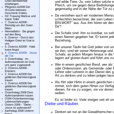
Geist derWahrheit
und wilde Tiere. Ja, sein Leben setzte er
empfangen
Pferch, um sie gegen diese Bedrohungen
Pfingstso.A2008 Der
gegenseitig und in der Nähe der Tür zu 
Hl.Geist intimstes
Geschenk Gottes
Da verstehen auch wir modernen Mensch
HZ-Trauung Markus und
schlechthin bezeichnet, der sein Leben 
Katrin Teller
7. Osterso.A2008 -
BIN-WORT“ aus. Aus ihm hören wir den 
Einmütig um den Geist
Da"!
bitten
Himmelfahrt - Sie gingen
Die Schafe sind ihm so kostbar, so sehr
auf den Berg
einen Namen gegeben hat. Er kennt jed
6. Osterso - Durch den
Beziehung.
Heiligen Geist ist Gott in
uns
5. Osterso.A2008 - Habt
Bei unserer Taufe hat Gott jeden von 
keine Angst
wir ihm, sind wir seiner Hirtensorge und 
4. Osterso.A2008 - Jesus
Schafe, an jedem Morgen hinaus in die W
die Tür
lagern auf grünen Auen und führt uns z
3. Osterfreitag - Im
Auferstandenen ist Gott
Wer in einem geistlichen Beruf, wer als 
uns ganz zugewandt
3. Osterso.A2008 -
oder Ordensmann, als Gemeinde- oder Pa
Erinnern
Lehrer oder Lehrerin in den Dienst des gu
2. Osterso.A2008 Der
Art zu denken und zu leben prägen lass
göttlichen Barmherzigkeit
trauen
Als Hirt oder Hirtin in einem geistliche
2. Osterso.A2008 Der
immer, sich dem guten Hirten zur Verfü
göttlichen Barmherzigkeit
dienen, für sie zu sorgen, sie vor dene
trauen
Osterfreitag 2008 Dem
wollen.
Auferstandenen trauen
OSW-Osterdonnerstag
Es ist leider so: Viele steigen seit eh u
Lebenserfahrungen
Diebe und Räuber.
Ostern 2008 - "Siehe -
Jesus ist auferweckt"
Karfreitag 2008 Unterm
Denken wir nur an die Gewaltherrscher d
Kreuz