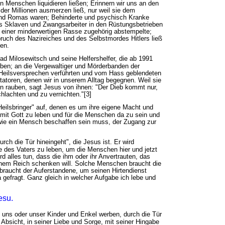
n Menschen liquidieren ließen; Erinnern wir uns an den
 der Millionen ausmerzen ließ, nur weil sie dem
 und Romas waren; Behinderte und psychisch Kranke
als Sklaven und Zwangsarbeiter in den Rüstungsbetrieben
s einer minderwertigen Rasse zugehörig abstempelte;
ch des Nazireiches und des Selbstmordes Hitlers ließ
gen.
ad Milosewitsch und seine Helfershelfer, die ab 1991
eben; an die Vergewaltiger und Mörderbanden der
n Heilsversprechen verführten und vom Hass geblendeten
ktatoren, denen wir in unserem Alltag begegnen. Weil sie
en rauben, sagt Jesus von ihnen: "Der Dieb kommt nur,
chlachten und zu vernichten."[3]
Heilsbringer" auf, denen es um ihre eigene Macht und
 mit Gott zu leben und für die Menschen da zu sein und
r, wie ein Mensch beschaffen sein muss, der Zugang zur
rch die Tür hineingeht", die Jesus ist. Er wird
 des Vaters zu leben, um die Menschen hier und jetzt
rd alles tun, dass die ihm oder ihr Anvertrauten, das
inem Reich schenken will. Solche Menschen braucht die
braucht der Auferstandene, um seinen Hirtendienst
a gefragt. Ganz gleich in welcher Aufgabe ich lebe und
esu.
m uns oder unser Kinder und Enkel werben, durch die Tür
 Absicht, in seiner Liebe und Sorge, mit seiner Hingabe