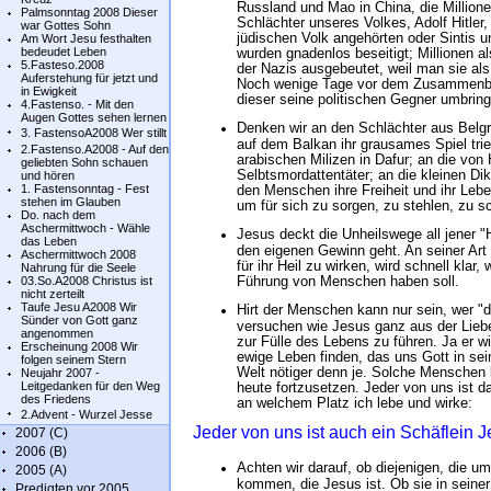
Russland und Mao in China, die Millione
Palmsonntag 2008 Dieser
Schlächter unseres Volkes, Adolf Hitler,
war Gottes Sohn
jüdischen Volk angehörten oder Sintis
Am Wort Jesu festhalten
bedeudet Leben
wurden gnadenlos beseitigt; Millionen 
5.Fasteso.2008
der Nazis ausgebeutet, weil man sie al
Auferstehung für jetzt und
Noch wenige Tage vor dem Zusammenbru
in Ewigkeit
dieser seine politischen Gegner umbrin
4.Fastenso. - Mit den
Augen Gottes sehen lernen
Denken wir an den Schlächter aus Belgr
3. FastensoA2008 Wer stillt
auf dem Balkan ihr grausames Spiel tri
2.Fastenso.A2008 - Auf den
arabischen Milizen in Dafur; an die vo
geliebten Sohn schauen
Selbtsmordattentäter; an die kleinen Di
und hören
1. Fastensonntag - Fest
den Menschen ihre Freiheit und ihr Leb
stehen im Glauben
um für sich zu sorgen, zu stehlen, zu s
Do. nach dem
Aschermittwoch - Wähle
Jesus deckt die Unheilswege all jener "
das Leben
den eigenen Gewinn geht. An seiner Art
Aschermittwoch 2008
für ihr Heil zu wirken, wird schnell kla
Nahrung für die Seele
Führung von Menschen haben soll.
03.So.A2008 Christus ist
nicht zerteilt
Taufe Jesu A2008 Wir
Hirt der Menschen kann nur sein, wer "du
Sünder von Gott ganz
versuchen wie Jesus ganz aus der Liebe
angenommen
zur Fülle des Lebens zu führen. Ja er wi
Erscheinung 2008 Wir
ewige Leben finden, das uns Gott in se
folgen seinem Stern
Welt nötiger denn je. Solche Menschen 
Neujahr 2007 -
Leitgedanken für den Weg
heute fortzusetzen. Jeder von uns ist d
des Friedens
an welchem Platz ich lebe und wirke:
2.Advent - Wurzel Jesse
Jeder von uns ist auch ein Schäflein J
2007 (C)
2006 (B)
Achten wir darauf, ob diejenigen, die u
2005 (A)
kommen, die Jesus ist. Ob sie in seiner
Predigten vor 2005