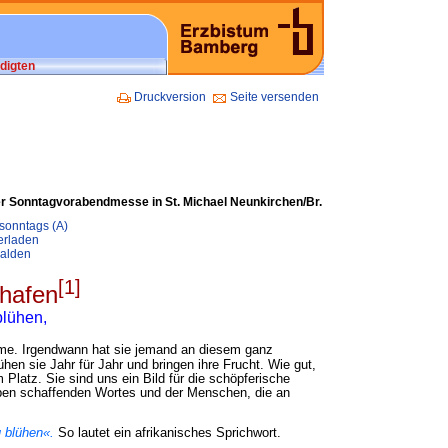
digten
Druckversion
Seite versenden
der Sonntagvorabendmesse in St. Michael Neunkirchen/Br.
rsonntags (A)
erladen
ralden
[1]
chafen
blühen,
me. Irgendwann hat sie jemand an diesem ganz
hen sie Jahr für Jahr und bringen ihre Frucht. Wie gut,
Platz. Sie sind uns ein Bild für die schöpferische
ben schaffenden Wortes und der Menschen, die an
u blühen«.
So lautet ein afrikanisches Sprichwort.