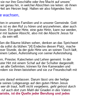
ie nur ihre Geschäfte oder ihre Macht auf unsere
ir genau hin, in welcher Absichten sie leiten: ob ihnen
eil am Herzen liegt. Halten wir also folgendes fest:
ie wachsen,
iten in unseren Familien und in unserer Gemeinde. Gott
uns ist es den Ruf zu hören und anzunehmen, aber auch
en. Ein guter Hirte, eine gute Hirtin, kann nur werden,
r mit lauterer Absicht, also mit der Absicht Jesus für
 da sein will.
ßen die Bäume blühen sehen, denken an das Sprichwort
, da sollst du blühen."[4] Endecke diesen Platz, mache
ieser Stunde, da der gute Hirte uns an seinen Tisch lädt,
inem Leben, Auferstehung von seiner Auferstehung.
rn, Priester, Katecheten und Lehrer gemeint. In der
uter Hirt mit einem Schaf auf der Schulter dargestellt.
an alle Gefirmten, können für ihre Kameraden und
 indem sie ihnen beistehen und sie zur Freundschaft mit
 uns darauf einlassen. Darum lässt uns der heilige
e seines Lobgesangs auf den guten Hirten Jesus
wer dir traut, hofft nicht vergebens, geht getrost durch
n, ruf auch dort zum Mahl der Gnaden in des Vaters
ristie, ist die Quelle jeder Berufung und jedes