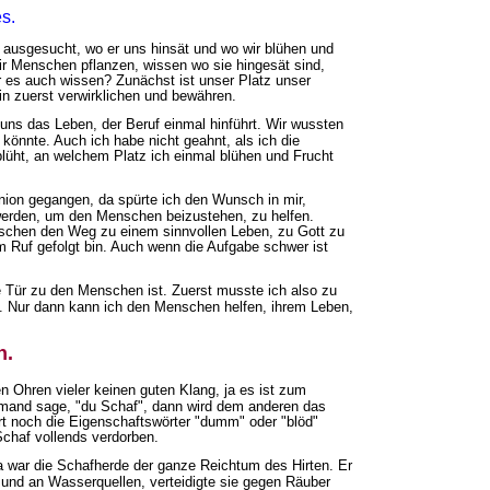
s.
z ausgesucht, wo er uns hinsät und wo wir blühen und
ir Menschen pflanzen, wissen wo sie hingesät sind,
r es auch wissen? Zunächst ist unser Platz unser
in zuerst verwirklichen und bewähren.
o uns das Leben, der Beruf einmal hinführt. Wir wussten
könnte. Auch ich habe nicht geahnt, als ich die
blüht, an welchem Platz ich einmal blühen und Frucht
ion gegangen, da spürte ich den Wunsch in mir,
r werden, um den Menschen beizustehen, zu helfen.
chen den Weg zu einem sinnvollen Leben, zu Gott zu
m Ruf gefolgt bin. Auch wenn die Aufgabe schwer ist
e Tür zu den Menschen ist. Zuerst musste ich also zu
. Nur dann kann ich den Menschen helfen, ihrem Leben,
n.
n Ohren vieler keinen guten Klang, ja es ist zum
mand sage, "du Schaf", dann wird dem anderen das
rt noch die Eigenschaftswörter "dumm" oder "blöd"
Schaf vollends verdorben.
 war die Schafherde der ganze Reichtum des Hirten. Er
de und an Wasserquellen, verteidigte sie gegen Räuber