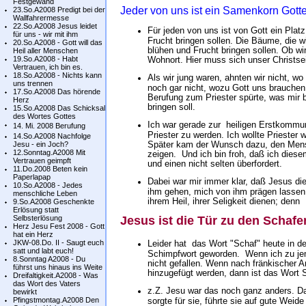
Festgewand
Jeder von uns ist ein Samenkorn Gotte
23.So.A2008 Predigt bei der
Wallfahrermesse
22.So.A2008 Jesus leidet
Für jeden von uns ist von Gott ein Plat
für uns - wir mit ihm
Frucht bringen sollen. Die Bäume, die w
20.So.A2008 - Gott will das
blühen und Frucht bringen sollen. Ob wi
Heil aller Menschen
19.So.A2008 - Habt
Wohnort. Hier muss sich unser Christse
Vertrauen, ich bin es.
18.So.A2008 - Nichts kann
Als wir jung waren, ahnten wir nicht, w
uns trennen
noch gar nicht, wozu Gott uns brauchen 
17.So.A2008 Das hörende
Berufung zum Priester spürte, was mir 
Herz
bringen soll.
15.So.A2008 Das Schicksal
des Wortes Gottes
Ich war gerade zur heiligen Erstkommun
14. Mi. 2008 Berufung
Priester zu werden. Ich wollte Prieste
14.So.A2008 Nachfolge
Später kam der Wunsch dazu, den Mens
Jesu - ein Joch?
12.Sonntag.A2008 Mit
zeigen. Und ich bin froh, daß ich diese
Vertrauen geimpft
und einen nicht selten überfordert.
11.Do.2008 Beten kein
Paperlapap
Dabei war mir immer klar, daß Jesus di
10.So.A2008 - Jedes
ihm gehen, mich von ihm prägen lassen
menschliche Leben
ihrem Heil, ihrer Seligkeit dienen; denn
9.So.A2008 Geschenkte
Erlösung statt
Selbsterlösung
Jesus ist die Tür zu den Schafe
Herz Jesu Fest 2008 - Gott
hat ein Herz
JKW-08.Do. II - Saugt euch
Leider hat das Wort "Schaf" heute in de
satt und labt euch!
Schimpfwort geworden. Wenn ich zu je
8.Sonntag A2008 - Du
nicht gefallen. Wenn nach fränkischer A
führst uns hinaus ins Weite
hinzugefügt werden, dann ist das Wort 
Dreifaltigkeit.A2008 - Was
das Wort des Vaters
z.Z. Jesu war das noch ganz anders. Da
bewirkt
Pfingstmontag.A2008 Den
sorgte für sie, führte sie auf gute Wei